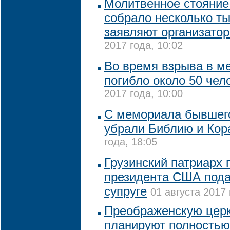
Молитвенное стояние
собрало несколько ты
заявляют организато
2017 года, 10:02
Во время взрыва в м
погибло около 50 чел
2017 года, 10:00
С мемориала бывшего
убрали Библию и Кор
года, 18:05
Грузинский патриарх 
президента США пода
супруге
01 августа 2017 
Преображенскую церк
планируют полностью