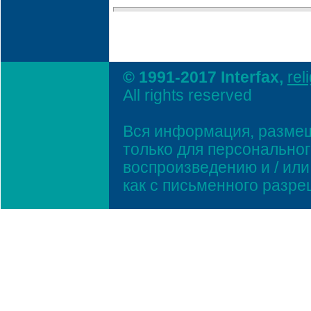
© 1991-2017 Interfax,
rel
All rights reserved
Вся информация, размещ
только для персонально
воспроизведению и / ил
как с письменного разр