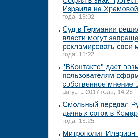
София в знак протест
Израиля на Храмовой
года, 16:02
Суд в Германии реши
власти могут запрещ
рекламировать свои 
года, 15:22
"ВКонтакте" даст во
пользователям сфор
собственное мнение 
августа 2017 года, 14:25
Смольный передал Ру
дачных соток в Кома
года, 13:25
Митрополит Иларион 