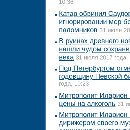
10:36
Катар обвинил Саудо
игнорировании мер б
паломников
31 июля 20
В руинах древнего но
нашли чудом сохрани
века
31 июля 2017 года, 
Под Петербургом отм
годовщину Невской б
года, 10:23
Митрополит Иларион 
цены на алкоголь
31 и
Митрополит Иларион 
дирижером своего му