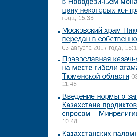
в Новодевичьем мона
цену некоторых контр
года, 15:38
Московский храм Ник
передан в собственно
03 августа 2017 года, 15:
Православная казачь
на месте гибели атам
Тюменской области
0
11:48
Введение нормы о за
Казахстане продикто
спросом – Минрелиги
10:48
Казахстанских паломн