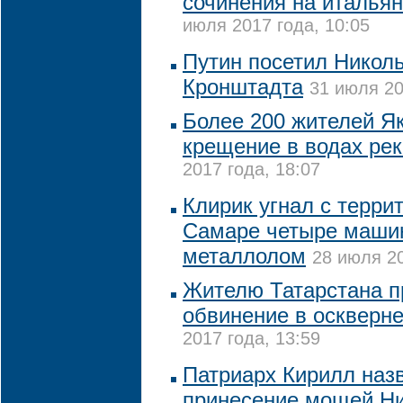
сочинения на итальян
июля 2017 года, 10:05
Путин посетил Никол
Кронштадта
31 июля 20
Более 200 жителей Я
крещение в водах ре
2017 года, 18:07
Клирик угнал с терри
Самаре четыре машин
металлолом
28 июля 20
Жителю Татарстана п
обвинение в оскверн
2017 года, 13:59
Патриарх Кирилл наз
принесение мощей Ни