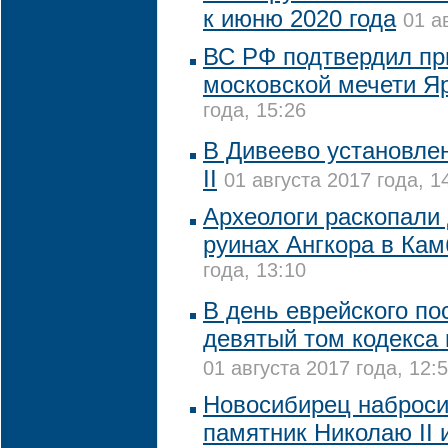
к июню 2020 года
01 а
ВС РФ подтвердил пр
московской мечети Я
года, 15:26
В Дивеево установле
II
01 августа 2017 года, 1
Археологи раскопали
руинах Ангкора в Ка
года, 13:10
В день еврейского по
девятый том кодекса 
01 августа 2017 года, 12:
Новосибирец наброси
памятник Николаю II 