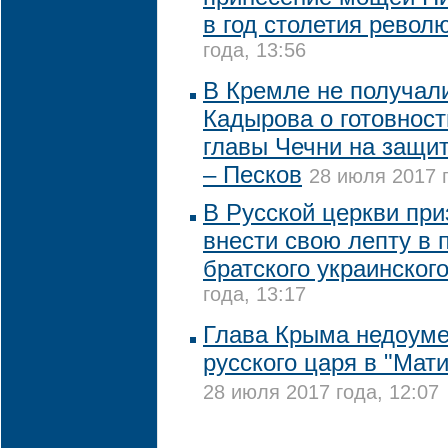
в год столетия револ
года, 13:56
В Кремле не получал
Кадырова о готовност
главы Чечни на защи
– Песков
28 июля 2017 г
В Русской церкви при
внести свою лепту в
братского украинског
года, 13:17
Глава Крыма недоуме
русского царя в "Мат
28 июля 2017 года, 12:07