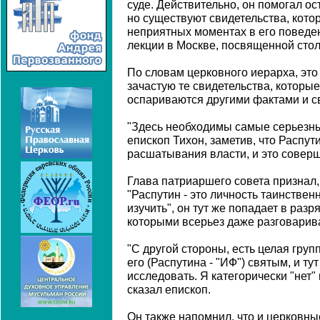
суде. Действительно, он помогал ос
но существуют свидетельства, кото
неприятных моментах в его поведени
лекции в Москве, посвященной сто
По словам церковного иерарха, это
зачастую те свидетельства, которые
оспариваются другими фактами и с
"Здесь необходимы самые серьезные
епископ Тихон, заметив, что Распут
расшатывания власти, и это соверш
Глава патриаршего совета признал, 
"Распутин - это личность таинствен
изучить", он тут же попадает в разр
которыми всерьез даже разговарива
"С другой стороны, есть целая груп
его (Распутина - "ИФ") святым, и ту
исследовать. Я категорически "нет" 
сказал епископ.
Он также напомнил, что и церковны