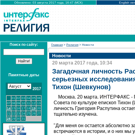
Обновлено: 03 августа 2017 года, 16:47 (МСК)
English ver
Поиск по сайту:
Главная
>
Религия
> Новости
Новости
20 марта 2017 года, 10:34
Загадочная личность Ра
Памятные даты
серьезных исследования
Тихон (Шевкунов)
2017
Москва. 20 марта. ИНТЕРФАКС - 
01
02
03
04
05
06
Совета по культуре епископ Тихон (
07
08
09
10
11
12
13
личность Григория Распутина остае
14
15
16
17
18
19
20
тщательно изучена.
21
22
23
24
25
26
27
28
29
30
31
"Для меня он остается абсолютно з
встречаются в истории, и о них мы