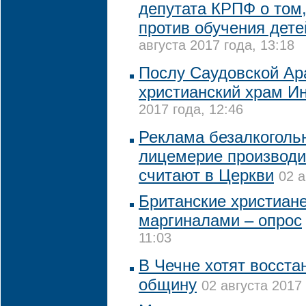
депутата КРПФ о том,
против обучения дете
августа 2017 года, 13:18
Послу Саудовской Ар
христианский храм И
2017 года, 12:46
Реклама безалкогольн
лицемерие производи
считают в Церкви
02 а
Британские христиане
маргиналами – опрос
11:03
В Чечне хотят восста
общину
02 августа 2017 