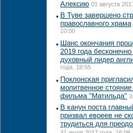
Алексию
01 августа 201
В Туве завершено ст
православного храма
10:00
Шанс окончания проце
2019 года бесконечно
духовный лидер англ
года, 18:55
Поклонская пригласи
молитвенное стояние
фильма "Матильда"
3
В канун поста главны
призвал евреев не ск
трудиться для преодо
31 июля 2017 года, 16:08