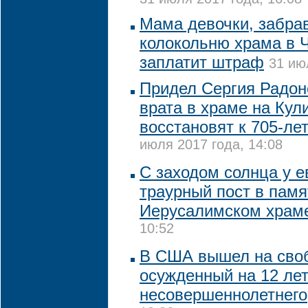
Мама девочки, забра
колокольню храма в 
заплатит штраф
31 ию
Придел Сергия Радон
врата в храме на Кул
восстановят к 705-ле
июля 2017 года, 14:08
С заходом солнца у е
траурный пост в памя
Иерусалимском храм
10:52
В США вышел на своб
осужденный на 12 лет
несовершеннолетнего