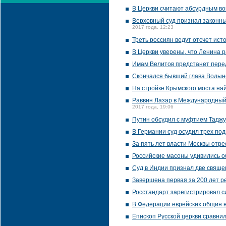
В Церкви считают абсурдным во
Верховный суд признал законны
2017 года, 12:23
Треть россиян ведут отсчет ист
В Церкви уверены, что Ленина 
Имам Велитов предстанет перед
Скончался бывший глава Волын
На стройке Крымского моста на
Раввин Лазар в Международный 
2017 года, 19:06
Путин обсудил с муфтием Тадж
В Германии суд осудил трех под
За пять лет власти Москвы отр
Российские масоны удивились 
Суд в Индии признал две свяще
Завершена первая за 200 лет р
Росстандарт зарегистрировал с
В Федерации еврейских общин в
Епископ Русской церкви сравни