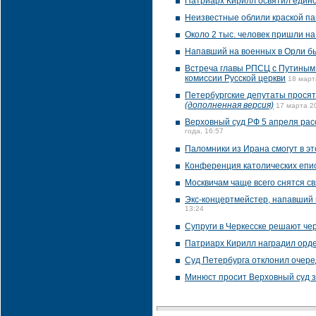
Патриарх Кирилл освятил единст
Неизвестные облили краской па
Около 2 тыс. человек пришли н
Напавший на военных в Орли б
Встреча главы РПСЦ с Путиным 
комиссии Русской церкви
18 март
Петербургские депутаты просят
(дополненная версия)
17 марта 2
Верховный суд РФ 5 апреля рас
года, 16:57
Паломники из Ирана смогут в эт
Конференция католических епис
Москвичам чаще всего снятся с
Экс-концертмейстер, напавший 
13:24
Супруги в Черкесске решают че
Патриарх Кирилл наградил орде
Суд Петербурга отклонил очере
Минюст просит Верховный суд з