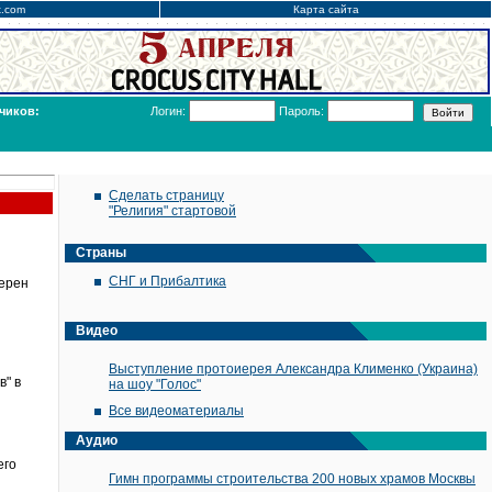
x.com
Карта сайта
чиков:
Логин:
Пароль:
Сделать страницу
"Религия" стартовой
Страны
СНГ и Прибалтика
мерен
Видео
Выступление протоиерея Александра Клименко (Украина)
в" в
на шоу "Голос"
Все видеоматериалы
Аудио
его
Гимн программы строительства 200 новых храмов Москвы