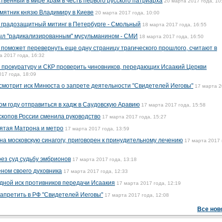
венный в мире храм в честь первого русского патриарха
20 марта 2017 года, 10
мятник князю Владимиру в Киеве
20 марта 2017 года, 10:00
а градозащитный митинг в Петербурге - Смольный
18 марта 2017 года, 16:55
ыл "радикализированным" мусульманином - СМИ
18 марта 2017 года, 16:50
поможет перевернуть еще одну страницу трагического прошлого, считают в
а 2017 года, 16:32
 прокуратуру и СКР проверить чиновников, передающих Исаакий Церкви
017 года, 18:09
смотрит иск Минюста о запрете деятельности "Свидетелей Иеговы"
17 марта 
ом году отправиться в хадж в Саудовскую Аравию
17 марта 2017 года, 15:58
копов России сменила руководство
17 марта 2017 года, 15:27
вятая Матрона и метро
17 марта 2017 года, 13:59
на московскую синагогу, приговорен к принудительному лечению
17 марта 2017 
рез суд судьбу эмбрионов
17 марта 2017 года, 13:18
ном своего духовника
17 марта 2017 года, 12:33
дной иск противников передачи Исаакия
17 марта 2017 года, 12:19
апретить в РФ "Свидетелей Иеговы"
17 марта 2017 года, 12:08
Все нов