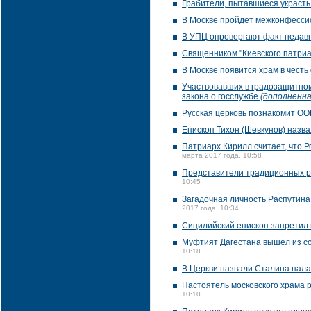
Грабители, пытавшиеся украсть
В Москве пройдет межконфесс
В УПЦ опровергают факт недавн
Священником "Киевского патриа
В Москве появится храм в честь
Участвовавших в градозащитно
закона о госслужбе
(дополненна
Русская церковь познакомит ОО
Епископ Тихон (Шевкунов) назва
Патриарх Кирилл считает, что 
марта 2017 года, 10:58
Представители традиционных р
10:45
Загадочная личность Распутина
2017 года, 10:34
Сицилийский епископ запретил
Муфтият Дагестана вышел из с
10:18
В Церкви назвали Сталина пала
Настоятель московского храма р
10:10