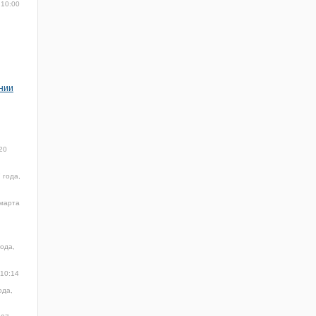
 10:00
нии
20
 года,
марта
ода,
 10:14
ода,