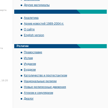
Другие материалы
марта
Аналитика
Архив новостей 1989-2004 гг.
О сайте
English version
Религии
рта
Православие
Ислам
Иудаизм
Буддизм
Католичество и протестантизм
, 16:20
Национальные религии
Новые религиозные движения
Атеизм и секуляризм
Диалог