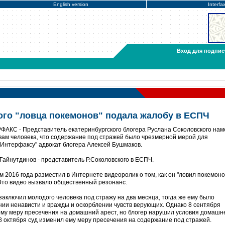
English version
Interfa
Вход для подпис
ого "ловца покемонов" подала жалобу в ЕСПЧ
ФАКС - Представитель екатеринбургского блогера Руслана Соколовского на
авам человека, что содержание под стражей было чрезмерной мерой для
Интерфаксу" адвокат блогера Алексей Бушмаков.
Гайнутдинов - представитель Р.Соколовского в ЕСПЧ.
м 2016 года разместил в Интернете видеоролик о том, как он "ловил покемоно
Это видео вызвало общественный резонанс.
заключил молодого человека под стражу на два месяца, тогда же ему было
ии ненависти и вражды и оскорблении чувств верующих. Однако 8 сентября
ому меру пресечения на домашний арест, но блогер нарушил условия домашн
 28 октября суд изменил ему меру пресечения на содержание под стражей.