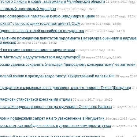
 золото с иконы в храме, задержаны в Челябинской области
21 марта 2017 года,
иональный пасхальный марафон
20 марта 2017 года, 16:13
его осквернения памятника князю Владимиру в Киеве
20 марта 2017 года, 15:24
рхата" стал сотрудник госдепартамента США
20 марта 2017 года, 14:55
 одного из основателей российского государства
20 марта 2017 года, 14:18
м митинге помощников депутатов парламента Петербурга обвинили в наруше
я версия)
20 марта 2017 года, 12:32
Н со своими экологическими инициативами
20 марта 2017 года, 11:12
л "Матильду" надругательством над культурой
20 марта 2017 года, 11:03
Россию удалось сохранить благодаря "природному консерватизму" ее жителей
елигий вошли в президентскую "квоту" Общественной палаты РФ
20 марта 2017
 нуждается в серьезных исследованиях, считает епископ Тихон (Шевкунов)
20 
 мафиози становиться крестными отцами
20 марта 2017 года, 10:25
остава Координационного центра мусульман Северного Кавказа
20 марта 2017 г
чом и поддержали запрет на его увековечение в Ингушетии
20 марта 2017 года,
ассказал, как пробудил совесть в угрожавших ему проститутках
20 марта 2017 г