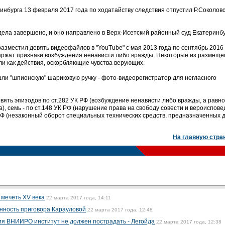
инбурга 13 февраля 2017 года по ходатайству следствия отпустил Р.Соколовс
ела завершено, и оно направлено в Верх-Исетский районный суд Екатеринбу
разместил девять видеофайлов в "YouTube" с мая 2013 года по сентябрь 2016 
держат признаки возбуждения ненависти либо вражды. Некоторые из размещ
и как действия, оскорбляющие чувства верующих.
ашли "шпионскую" шариковую ручку - фото-видеорегистратор для негласного
вять эпизодов по ст.282 УК РФ (возбуждение ненависти либо вражды, а равно
), семь - по ст.148 УК РФ (нарушение права на свободу совести и вероиспове
 РФ (незаконный оборот специальных технических средств, предназначенных 
На главную стра
 мечеть XV века
22 марта 2017 года, 14:11
нность приговора Карауловой
22 марта 2017 года, 12:48
ия ВНИИРО институт не должен пострадать - Легойда
22 марта 2017 года, 12:38