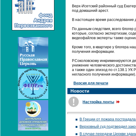
Верх-Исетский районный суд Екатер
под домашний арест.
В настоящее время расследование д
По данным следствия, всего блогер 
которые, согласно экспертизам, со
видеофайлов эксперты также оценил
Кроме того, в квартире у блогера н
получения информации.
Р.Соколовскому инкриминируются де
унижение человеческого достоинства
а также один эпизод по ст.138.1 УК
негласного получения информации).
Версия для печати
Новости
Настройка ленты
В Греции от пожара пострадала
Верховный суд подтвердил зако
В случае передачи Церкви здан