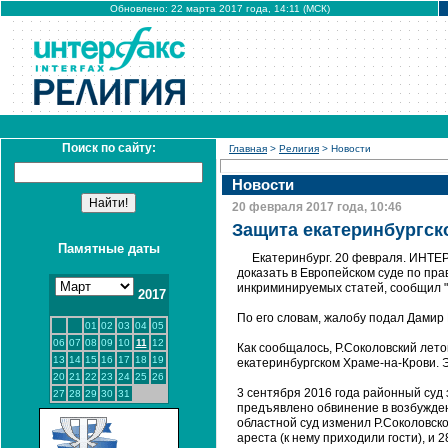
Обновлено: 22 марта 2017 года, 14:11 (МСК)
Поиск по сайту:
Главная
>
Религия
> Новости
Новости
20 февраля 2017 года, 10:46
Защита екатеринбургск
Памятные даты
Екатеринбург. 20 февраля. ИНТЕР
доказать в Европейском суде по пр
инкриминируемых статей, сообщил "
2017
По его словам, жалобу подал Дамир 
01
02
03
04
05
06
07
08
09
10
11
12
Как сообщалось, Р.Соколовский лето
13
14
15
16
17
18
19
екатеринбургском Храме-на-Крови. 
20
21
22
23
24
25
26
3 сентября 2016 года районный суд 
27
28
29
30
31
предъявлено обвинение в возбужден
областной суд изменил Р.Соколовск
ареста (к нему приходили гости), и