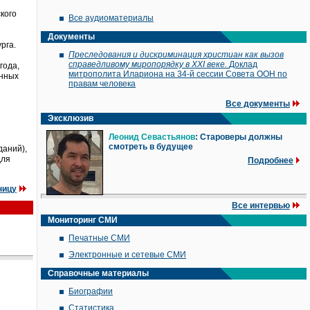
кого
Все аудиоматериалы
Документы
рга.
Преследования и дискриминация христиан как вызов
справедливому миропорядку в XXI веке.
Доклад
года,
митрополита Илариона на 34-й сессии Совета ООН по
енных
правам человека
Все документы
Эксклюзив
Леонид Севастьянов
: Староверы должны
смотреть в будущее
даний),
для
Подробнее
ницу
Все интервью
Мониторинг СМИ
Печатные СМИ
Электронные и сетевые СМИ
Справочные материалы
Биографии
Статистика