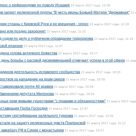
прос о референдуме по поводу Исаакия
22 марта 2017 года, 12:26
м запрет религиозной группы "В честь иконы Божьей Матери "Державная"
22 
ории страны с Киевской Руси и ее крещения - опрос
22 марта 2017 года, 12:18
рано или поздно захоронят
22 марта 2017 года, 11:22
 судом по делу о публичном оправдании терроризма
22 марта 2017 года, 11:14
ской епархии
22 марта 2017 года, 11:07
йдена голова античного божества
22 марта 2017 года, 10:17
день борьбы с расовой дискриминацией отмечает успехи в этой сфере
21 ма
уддином деятельность исламского сообщества
21 марта 2017 года, 18:20
ростков за нападение на храм сикхов
21 марта 2017 года, 16:55
еставрировали почти 40 храмов
21 марта 2017 года, 16:29
обвинениям депутата Милонова
21 марта 2017 года, 16:24
нные реки живыми существами "с правами и обязанностями"
21 марта 2017 года
еставрация Гроба Господня
21 марта 2017 года, 12:47
истему сертификации халяльного туризма
21 марта 2017 года, 12:01
стали на защиту религиозных чувств Поклонской
21 марта 2017 года, 11:12
л авиабазу РФ в Сирии с монастырем
21 марта 2017 года, 10:17