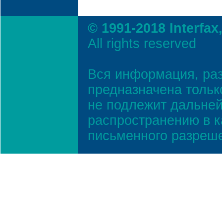
© 1991-2018 Interfax
All rights reserved
Вся информация, ра
предназначена тольк
не подлежит дальней
распространению в к
письменного разреш