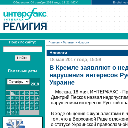
Обновлено: 04 октября 2018 года, 18:21 (МСК)
English ver
Поиск по сайту:
Главная
>
Религия
> Новости
Новости
18 мая 2017 года, 15:59
В Кремле заявляют о не
Памятные даты
нарушения интересов Ру
Украине
2018
Москва. 18 мая. ИНТЕРФАКС - Пр
01
02
03
04
05
06
07
Дмитрий Песков назвал недопустим
08
09
10
11
12
13
14
нарушениям интересов Русской пра
15
16
17
18
19
20
21
22
23
24
25
26
27
28
29
30
31
В ходе общения с журналистами в ч
том, что в Верховной Раде отложен
о статусе Украинской православной