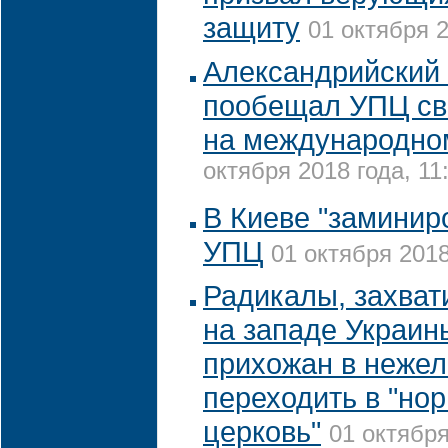
защиту
01 октября 2
Александрийский
пообещал УПЦ св
на международно
октября 2018 года, 11
В Киеве "заминир
УПЦ
01 октября 2018
Радикалы, захва
на западе Украин
прихожан в неже
переходить в "но
церковь"
01 октября