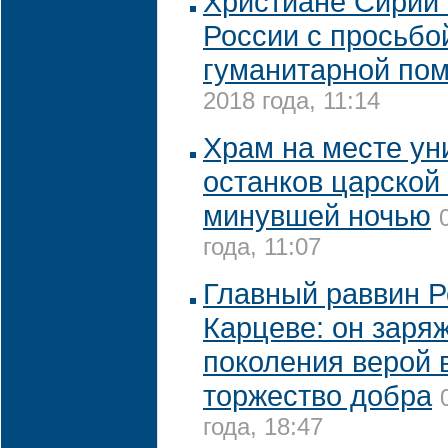
Христиане Сирии 
России с просьбо
гуманитарной по
2018 года, 11:14
Храм на месте ун
останков царской
минувшей ночью
года, 11:07
Главный раввин Р
Карцеве: он заря
поколения верой 
торжество добра
года, 18:47