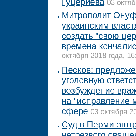
Гуцериева
03 октяб
Митрополит Онуф
украинским власт
создать "свою цер
времена кончалис
октября 2018 года, 16
Песков: предложе
уголовную ответс
возбуждение вра
на "исправление 
сфере
03 октября 20
Суд в Перми ошт
нетрезвого свяще