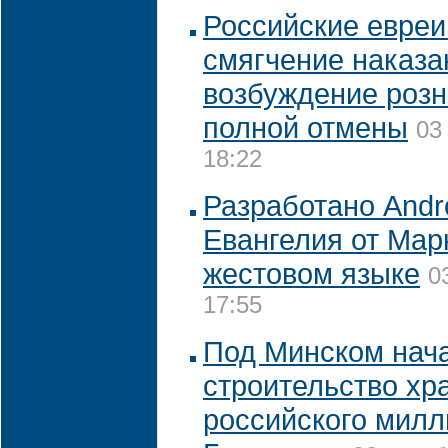
Российские евреи
смягчение наказа
возбуждение розни
полной отмены
03
18:22
Разработано Andr
Евангелия от Мар
жестовом языке
0
17:55
Под Минском нач
строительство хр
российского мил