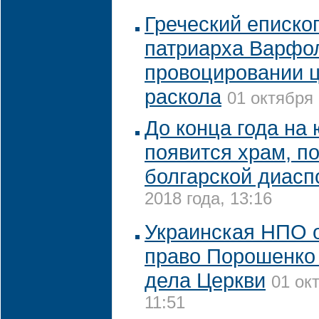
Греческий еписко
патриарха Варфо
провоцировании ц
раскола
01 октября 
До конца года на
появится храм, п
болгарской диасп
2018 года, 13:16
Украинская НПО о
право Порошенко
дела Церкви
01 ок
11:51