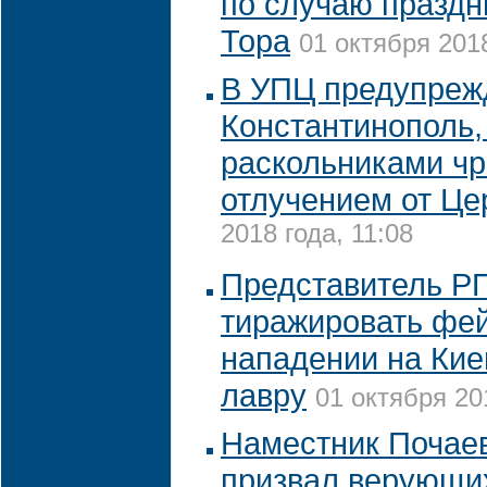
по случаю праздн
Тора
01 октября 2018
В УПЦ предупреж
Константинополь,
раскольниками чр
отлучением от Це
2018 года, 11:08
Представитель Р
тиражировать фей
нападении на Ки
лавру
01 октября 20
Наместник Почае
призвал верующих