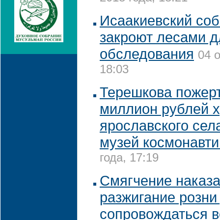
Исаакиевский соб
закроют лесами д
обследования
04 
18:03
Терешкова пожер
миллион рублей 
ярославского села
музей космонавти
года, 17:19
Смягчение наказа
разжигание розни
сопровождаться 