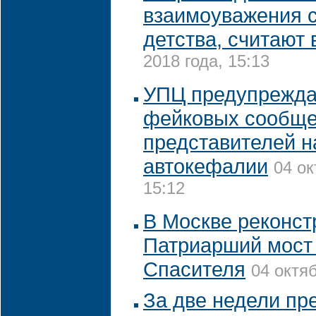
взаимоуважения с
детства, считают
2018 года, 15:13
УПЦ предупрежда
фейковых сообще
представителей н
автокефалии
04 ок
15:12
В Москве реконст
Патриарший мост 
Спасителя
04 октяб
За две недели п