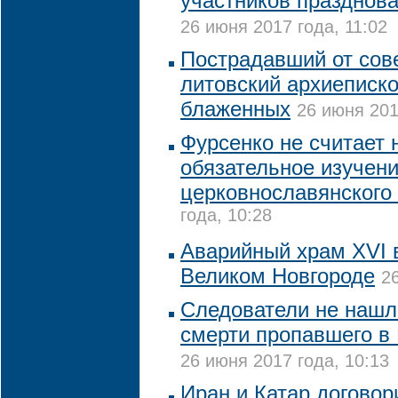
участников празднов
26 июня 2017 года, 11:02
Пострадавший от сов
литовский архиеписко
блаженных
26 июня 201
Фурсенко не считает
обязательное изучени
церковнославянского
года, 10:28
Аварийный храм XVI 
Великом Новгороде
2
Следователи не нашл
смерти пропавшего в
26 июня 2017 года, 10:13
Иран и Катар договор