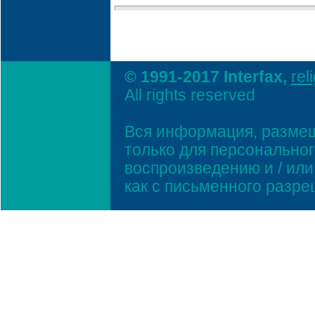
© 1991-2017 Interfax,
rel
All rights reserved
Вся информация, размещ
только для персонально
воспроизведению и / ил
как с письменного разр