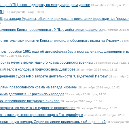
бещал УПЦ свою поддержку на международном уровне
01 октября 2018 года, 11:0
УПЦ
01 октября 2018 года, 10:56
Ц на западе Украины, обвинили прихожан в нежелании переходить в "норма
5
амерение Киева переименовать УПЦ с действиями фашистов
01 октября 2018 г
остоятельными попытки Константинополя обосновать права на Украину
01 окт
од просьбой 1991 года об автокефалии была поставлена под давлением и в
ября 2018 года, 10:42
оить мечеть возле главного храма российских военных
28 сентября 2018 года, 
сил тело в колодец в подмосковном Дмитрове
28 сентября 2018 года, 18:11
решения судов РФ о запрете деятельности "Свидетелей Иеговы"
28 сентября 
лами православного храма на западе Украины
28 сентября 2018 года, 15:42
ыма доставят в 17 российских городов
28 сентября 2018 года, 14:30
ро непоминание патриарха Кирилла
28 сентября 2018 года, 13:24
совершаться молитвы о единстве православия
28 сентября 2018 года, 13:21
стниками детского крестного хода в Екатеринбурге
28 сентября 2018 года, 12:30
уманитарную помощь Сирии по линии религиозных объединений
28 сентября 20