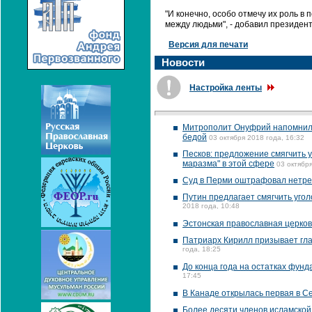
"И конечно, особо отмечу их роль в
между людьми", - добавил президент
Версия для печати
Новости
Настройка ленты
Митрополит Онуфрий напомнил у
бедой
03 октября 2018 года, 16:32
Песков: предложение смягчить 
маразма" в этой сфере
03 октября
Суд в Перми оштрафовал нетрез
Путин предлагает смягчить уго
2018 года, 10:48
Эстонская православная церков
Патриарх Кирилл призывает гла
года, 18:25
До конца года на остатках фун
17:45
В Канаде открылась первая в Се
Более десяти членов исламско