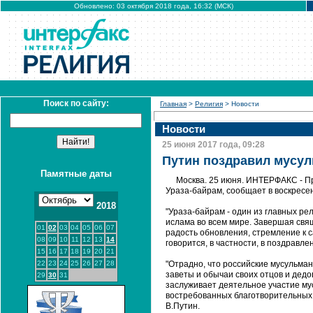
Обновлено: 03 октября 2018 года, 16:32 (МСК)
Поиск по сайту:
Главная
>
Религия
> Новости
Новости
25 июня 2017 года, 09:28
Путин поздравил мусул
Памятные даты
Москва. 25 июня. ИНТЕРФАКС - П
Ураза-байрам, сообщает в воскресен
2018
"Ураза-байрам - один из главных р
ислама во всем мире. Завершая свя
01
02
03
04
05
06
07
радость обновления, стремление к 
08
09
10
11
12
13
14
говорится, в частности, в поздравле
15
16
17
18
19
20
21
22
23
24
25
26
27
28
"Отрадно, что российские мусульман
заветы и обычаи своих отцов и дед
29
30
31
заслуживает деятельное участие му
востребованных благотворительных,
В.Путин.