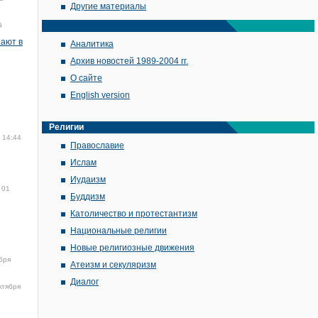
Другие материалы
9
тают в
Аналитика
Архив новостей 1989-2004 гг.
О сайте
English version
Религии
 14:44
Православие
Ислам
Иудаизм
01
Буддизм
Католичество и протестантизм
Национальные религии
Новые религиозные движения
бря
Атеизм и секуляризм
Диалог
ктября