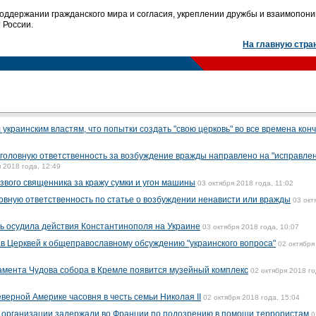
 поддержании гражданского мира и согласия, укреплении дружбы и взаимопон
 России.
На главную стра
краинским властям, что попытки создать "свою церковь" во все времена кон
уголовную ответственность за возбуждение вражды направлено на "исправле
 2018 года, 12:49
вого священника за кражу сумки и угон машины
03 октября 2018 года, 11:02
ловную ответственность по статье о возбуждении ненависти или вражды
03 окт
ь осудила действия Константинополя на Украине
03 октября 2018 года, 10:07
в Церквей к общеправославному обсуждению "украинского вопроса"
02 октября
дамента Чудова собора в Кремле появится музейный комплекс
02 октября 2018 го
верной Америке часовня в честь семьи Николая II
02 октября 2018 года, 15:04
й организации задержали во Франции по подозрению в помощи террористам
0