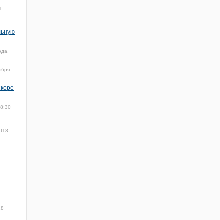
1
льную
ода,
ября
скоре
18:30
2018
18