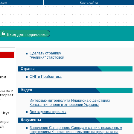
x.com
Карта сайта
Вход
для подписчиков
Сделать страницу
"Религия" стартовой
Страны
СНГ и Прибалтика
иком
Видео
дователи
етворяет
-
Интервью митрополита Илариона о действиях
Константинополя в отношении Украины
Все видеоматериалы
. Чтут
Документы
зации
ул
Заявление Священного Синода в связи с незаконным
вторжением Константинопольского патриархата на