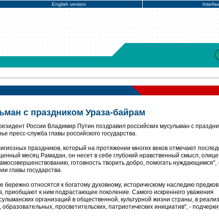
English version
Interfa
ьман с праздником Ураза-байрам
резидент России Владимир Путин поздравил российских мусульман с праздн
ье пресс-служба главы российского государства.
елигиозных праздников, который на протяжении многих веков отмечают после
щенный месяц Рамадан, он несет в себе глубокий нравственный смысл, олиц
самосовершенствованию, готовность творить добро, помогать нуждающимся", 
нии главы государства.
е бережно относятся к богатому духовному, историческому наследию предков
ов, приобщают к ним подрастающее поколение. Самого искреннего уважения
сульманских организаций в общественной, культурной жизни страны, в реали
 образовательных, просветительских, патриотических инициатив", - подчеркн