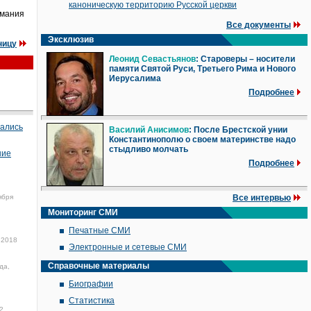
каноническую территорию Русской церкви
имания
Все документы
Эксклюзив
ницу
Леонид Севастьянов
: Староверы – носители
памяти Святой Руси, Третьего Рима и Нового
Иерусалима
Подробнее
чались
Василий Анисимов
: После Брестской унии
Константинополю о своем материнстве надо
стыдливо молчать
ние
Подробнее
ября
Все интервью
Мониторинг СМИ
Печатные СМИ
 2018
Электронные и сетевые СМИ
Справочные материалы
да,
Биографии
Статистика
2