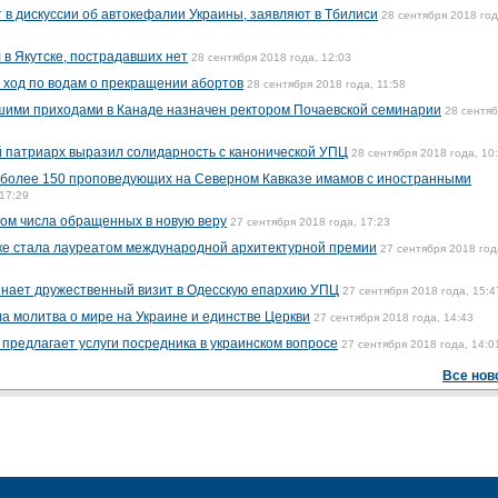
т в дискуссии об автокефалии Украины, заявляют в Тбилиси
28 сентября 2018 год
 в Якутске, пострадавших нет
28 сентября 2018 года, 12:03
 ход по водам о прекращении абортов
28 сентября 2018 года, 11:58
ми приходами в Канаде назначен ректором Почаевской семинарии
28 сентя
й патриарх выразил солидарность с канонической УПЦ
28 сентября 2018 года, 10
 более 150 проповедующих на Северном Кавказе имамов с иностранными
 17:29
ом числа обращенных в новую веру
27 сентября 2018 года, 17:23
ке стала лауреатом международной архитектурной премии
27 сентября 2018 год
инает дружественный визит в Одесскую епархию УПЦ
27 сентября 2018 года, 15:4
а молитва о мире на Украине и единстве Церкви
27 сентября 2018 года, 14:43
 предлагает услуги посредника в украинском вопросе
27 сентября 2018 года, 14:0
Все нов