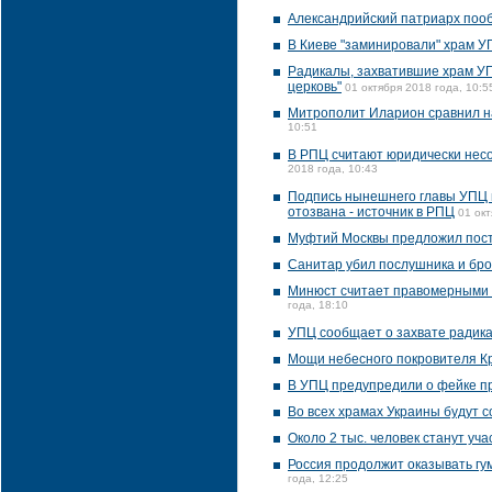
Александрийский патриарх поо
В Киеве "заминировали" храм 
Радикалы, захватившие храм УП
церковь"
01 октября 2018 года, 10:5
Митрополит Иларион сравнил н
10:51
В РПЦ считают юридически нес
2018 года, 10:43
Подпись нынешнего главы УПЦ п
отозвана - источник в РПЦ
01 окт
Муфтий Москвы предложил постр
Санитар убил послушника и бро
Минюст считает правомерными 
года, 18:10
УПЦ сообщает о захвате радика
Мощи небесного покровителя Кр
В УПЦ предупредили о фейке п
Во всех храмах Украины будут 
Около 2 тыс. человек станут уча
Россия продолжит оказывать г
года, 12:25