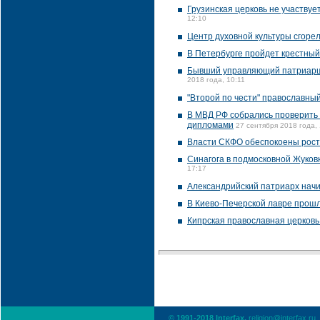
Грузинская церковь не участвуе
12:10
Центр духовной культуры сгорел
В Петербурге пройдет крестный
Бывший управляющий патриарши
2018 года, 10:11
"Второй по чести" православны
В МВД РФ собрались проверить
дипломами
27 сентября 2018 года,
Власти СКФО обеспокоены рост
Синагога в подмосковной Жуков
17:17
Александрийский патриарх нач
В Киево-Печерской лавре прошл
Кипрская православная церковь
© 1991-2018 Interfax,
religion@interfax.ru