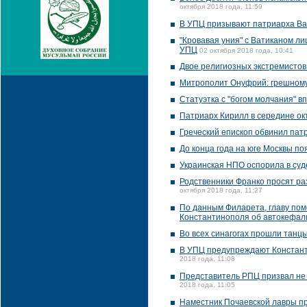
октября 2018 года, 11:59
В УПЦ призывают патриарха Ва
"Кровавая уния" с Ватиканом л
УПЦ
02 октября 2018 года, 10:41
Двое религиозных экстремистов
Митрополит Онуфрий: грешному
Статуэтка с "богом молчания" 
Патриарх Кирилл в середине ок
Греческий епископ обвинил пат
До конца года на юге Москвы п
Украинская НПО оспорила в суд
Родственники Франко просят ра
октября 2018 года, 11:27
По данным Филарета, главу по
Константинополя об автокефал
Во всех синагогах прошли танц
В УПЦ предупреждают Константи
2018 года, 11:08
Представитель РПЦ призвал не 
2018 года, 11:05
Наместник Почаевской лавры пр