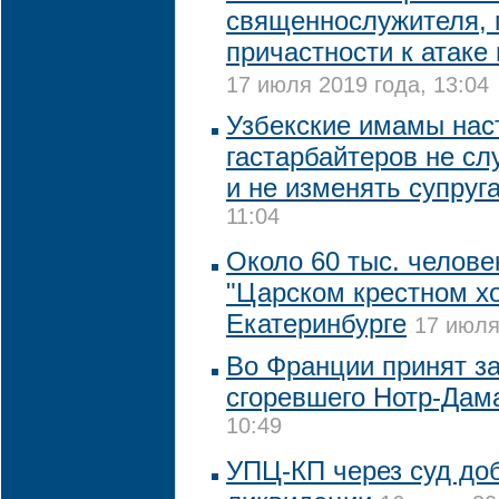
священнослужителя, 
причастности к атаке
17 июля 2019 года, 13:04
Узбекские имамы нас
гастарбайтеров не сл
и не изменять супруг
11:04
Около 60 тыс. челове
"Царском крестном хо
Екатеринбурге
17 июля
Во Франции принят за
сгоревшего Нотр-Дам
10:49
УПЦ-КП через суд до