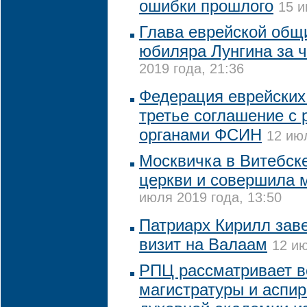
ошибки прошлого
15 и
Глава еврейской общ
юбиляра Лунгина за ч
2019 года, 21:36
Федерация еврейских
третье соглашение с
органами ФСИН
12 июл
Москвичка в Витебск
церкви и совершила 
июля 2019 года, 13:50
Патриарх Кирилл зав
визит на Валаам
12 ию
РПЦ рассматривает в
магистратуры и аспи