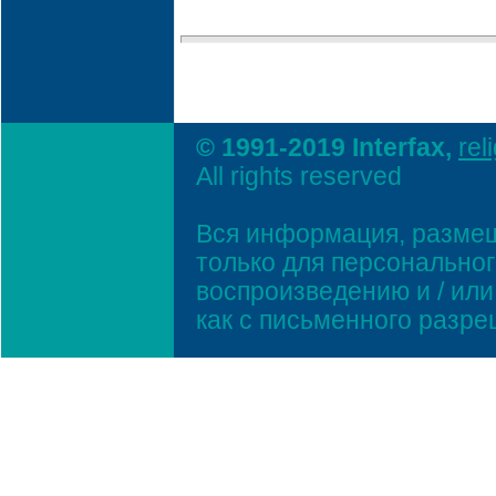
© 1991-2019 Interfax,
rel
All rights reserved
Вся информация, размещ
только для персонально
воспроизведению и / ил
как с письменного разр