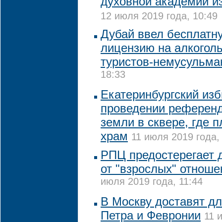
духовной академии из
12 июля 2019 года, 10:49
Дубай ввел бесплатн
лицензию на алкогол
туристов-немусульма
18:33
Екатеринбургский изб
проведении референд
земли в сквере, где 
храм
11 июля 2019 года,
РПЦ предостерегает 
от "взрослых" отноше
июля 2019 года, 11:44
В Москву доставят д
Петра и Февронии
11 