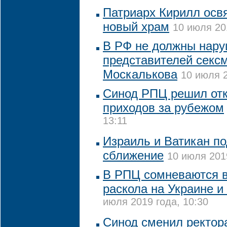
Патриарх Кирилл осв
новый храм
10 июля 20
В РФ не должны нару
представителей секс
Москалькова
10 июля 2
Синод РПЦ решил отк
приходов за рубежом
13:11
Израиль и Ватикан п
сближение
10 июля 2019
В РПЦ сомневаются в
раскола на Украине и
июля 2019 года, 10:30
Синод сменил ректор