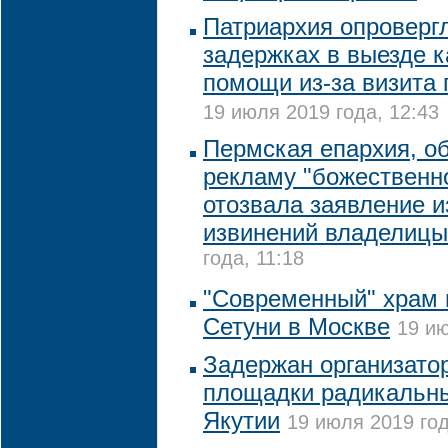
Патриархия опровергл
задержках в выезде к
помощи из-за визита
19 июля 2019 года, 12:43
Пермская епархия, о
рекламу "божественн
отозвала заявление и
извинений владелиц
года, 11:18
"Современный" храм 
Сетуни в Москве
19 ию
Задержан организато
площадки радикальны
Якутии
19 июля 2019 год