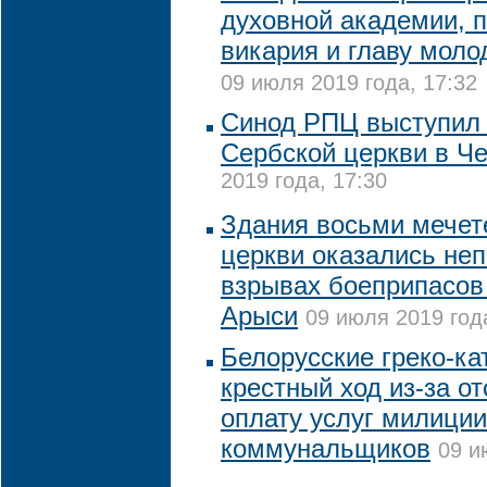
духовной академии, 
викария и главу мол
09 июля 2019 года, 17:32
Синод РПЦ выступил 
Сербской церкви в Ч
2019 года, 17:30
Здания восьми мечет
церкви оказались не
взрывах боеприпасов 
Арыси
09 июля 2019 год
Белорусские греко-ка
крестный ход из-за от
оплату услуг милиции
коммунальщиков
09 и