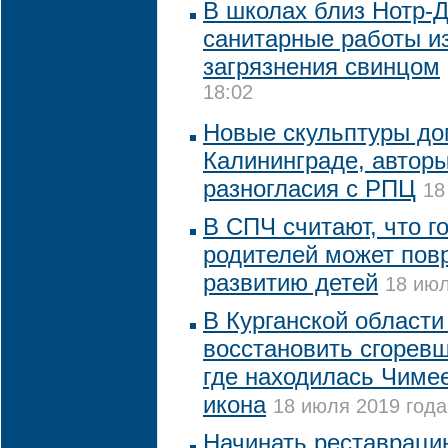
В школах близ Нотр-
санитарные работы из
загрязнения свинцом
18:02
Новые скульптуры до
Калининграде, авторы
разногласия с РПЦ
18
В СПЧ считают, что г
родителей может пов
развитию детей
18 июл
В Курганской области
восстановить сгорев
где находилась Чиме
икона
18 июля 2019 года
Начинать реставраци