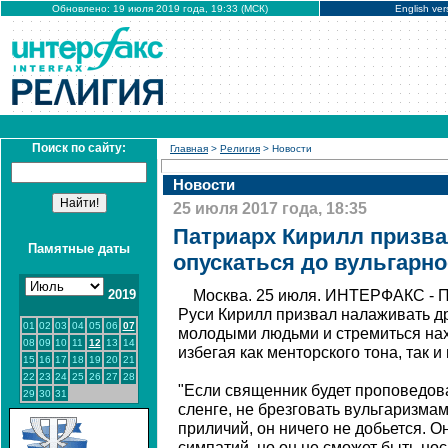
Обновлено: 19 июля 2019 года, 19:33 (МСК)
English ver
Поиск по сайту:
Главная
>
Религия
> Новости
Новости
25 июля 2017 года, 18:35
Патриарх Кирилл призва
Памятные даты
опускаться до вульгарн
2019
Москва. 25 июля. ИНТЕРФАКС - П
Руси Кирилл призвал налаживать д
01
02
03
04
05
06
07
молодыми людьми и стремиться нах
08
09
10
11
12
13
14
избегая как менторского тона, так и
15
16
17
18
19
20
21
22
23
24
25
26
27
28
"Если священник будет проповедов
29
30
31
сленге, не брезговать вульгаризмам
приличий, он ничего не добьется. 
симпатий, но он не сможет быть но