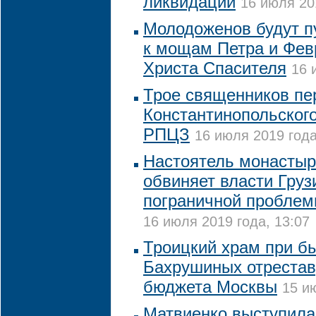
ликвидации
16 июля 20
Молодоженов будут п
к мощам Петра и Фев
Христа Спасителя
16 
Трое священников пе
Константинопольского
РПЦЗ
16 июля 2019 года
Настоятель монастыр
обвиняет власти Груз
пограничной проблем
16 июля 2019 года, 13:07
Троицкий храм при б
Бахрушиных отрестав
бюджета Москвы
15 и
Матвиенко выступила