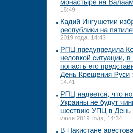
монастыре на Валаа
15:49
Кадий Ингушетии изб
республики на пятиле
2019 года, 14:43
РПЦ предупредила Ко
неловкой ситуации, в
попасть его представ
День Крещения Руси
14:41
РПЦ надеется, что н
Украины не будут чин
шествию УПЦ в День
июля 2019 года, 14:34
В Пакистане арестов