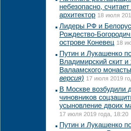
небезопасно, считает
архитектор
18 июля 201
Лидеры РФ и Белорус
Рождество-Богородич
острове Коневец
18 ию
Путин и Лукашенко п
Владимирский скит и
Валаамского монаст
версия)
17 июля 2019 го
В Москве возбудили 
чиновников соцзащит
усыновление двоих м
17 июля 2019 года, 18:20
Путин и Лукашенко п