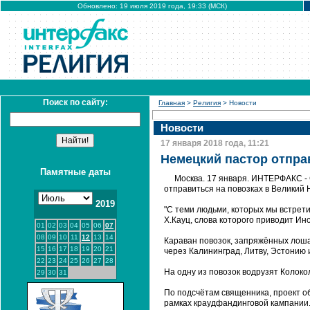
Обновлено: 19 июля 2019 года, 19:33 (МСК)
Поиск по сайту:
Главная
>
Религия
> Новости
Новости
17 января 2018 года, 11:21
Немецкий пастор отпра
Памятные даты
Москва. 17 января. ИНТЕРФАКС - 
отправиться на повозках в Великий 
2019
"С теми людьми, которых мы встрети
Х.Кауц, слова которого приводит Ин
01
02
03
04
05
06
07
08
09
10
11
12
13
14
Караван повозок, запряжённых лош
15
16
17
18
19
20
21
через Калининград, Литву, Эстонию 
22
23
24
25
26
27
28
На одну из повозок водрузят Колоко
29
30
31
По подсчётам священника, проект о
рамках краудфандинговой кампании