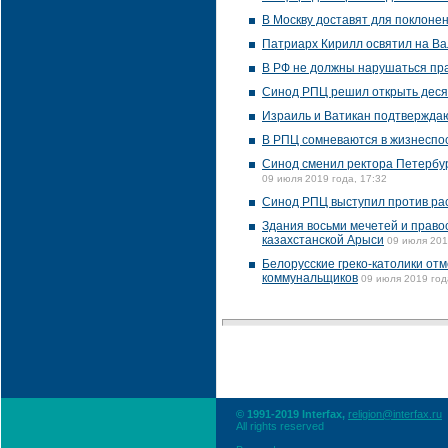
В Москву доставят для поклоне
Патриарх Кирилл освятил на В
В РФ не должны нарушаться пра
Синод РПЦ решил открыть деся
Израиль и Ватикан подтверждаю
В РПЦ сомневаются в жизнеспос
Синод сменил ректора Петербур
09 июля 2019 года, 17:32
Синод РПЦ выступил против рас
Здания восьми мечетей и право
казахстанской Арыси
09 июля 201
Белорусские греко-католики отм
коммунальщиков
09 июля 2019 год
© 1991-2019 Interfax,
religion@interfax.ru
All rights reserved