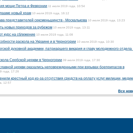
ния мощи Петра и Февронии
11 июля 2019 года, 10:54
алааме новый храм
10 июля 2019 года, 16:12
ва представителей сексменьшинств - Москалькова
10 июля 2019 года, 13:23
ть новых приходов за рубежом
10 июля 2019 года, 13:11
т курс на сближение
10 июля 2019 года, 11:08
обности раскола на Украине и в Черногории
10 июля 2019 года, 10:30
гской духовной академии, патриаршего викария и главу молодежного отдела
кола Сербской церкви в Черногории
09 июля 2019 года, 17:30
славной церкви оказались неповрежденными при взрывах боеприпасов в
9 года, 17:26
енили крестный ход из-за отсутствия средств на оплату услуг милиции, медик
а, 12:57
Все нов