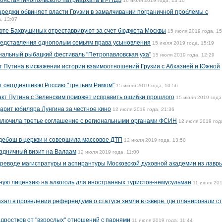
Константинопольского патриархата в РПЦЗ
16 июля 2019 года, 13:10
реджи обвиняет власти Грузии в замалчивании пограничной проблемы с
, 13:07
юте Бахрушиных отреставрируют за счет бюджета Москвы
15 июля 2019 года, 15
редставления однополым семьям права усыновления
15 июля 2019 года, 15:19
нальный рыбацкий фестиваль "Петропавловская уха"
15 июля 2019 года, 12:29
т Путина в искажении истории взаимоотношений Грузии с Абхазией и Южной
т сегодняшнюю Россию "третьим Римом"
15 июля 2019 года, 10:56
акт Путина с Зеленским поможет исправить ошибки прошлого
15 июля 2019 года
арит юбиляра Лунгина за честное кино
12 июля 2019 года, 21:36
ключила третье соглашение с региональными органами ФСИН
12 июля 2019 год
 дебош в церкви и совершила массовое ДТП
12 июля 2019 года, 13:50
здничный визит на Валаам
12 июля 2019 года, 11:00
реводе магистратуры и аспирантуры Московской духовной академии из лавры
ную лицензию на алкоголь для иностранных туристов-немусульман
11 июля 20
зал в проведении референдума о статусе земли в сквере, где планировали с
дростков от "взрослых" отношений с парнями
11 июля 2019 года, 11:44