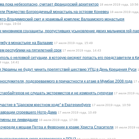
а пока небезопасно, считает французский архитектор
18 июля 2019 года, 10:56
или Рождество-Богородичный монастырь на острове Коневец
18 июля 2019 года,
ято-Владимирский скит и храмовый комплекс Валаамского монастыря
19 года, 19:04
в чиновников соцзащиты, пропустивших усыновление двоих мальчиков гей-па
ужбу в монастыре на Валааме
17 июля 2019 года, 15:49
м республики на пятилетний срок
17 июля 2019 года, 14:43
оль о неловкой ситуации, в которую рискуют попасть его представители в Ки
 года, 14:41
и Украины не будут чинить препятствий шествию УПЦ в День Крещения Руси
нослужителя, подозреваемого в причастности к атаке в Мумбае 2008 года
17 
старбайтеров не слушать экстремистов и не изменять супругам
17 июля 2019 го
участие в "Царском крестном ходе" в Екатеринбурге
17 июля 2019 года, 10:59
таврации сгоревшего Нотр-Дама
17 июля 2019 года, 10:49
отмены ее ликвидации
16 июля 2019 года, 17:08
 очереди к мощам Петра и Февронии в храме Христа Спасителя
16 июля 2019 г