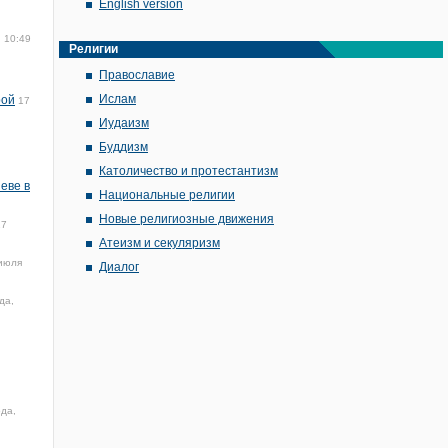
English version
 10:49
Религии
Православие
Ислам
рой
17
Иудаизм
Буддизм
Католичество и протестантизм
еве в
Национальные религии
Новые религиозные движения
17
Атеизм и секуляризм
июля
Диалог
да,
ода,