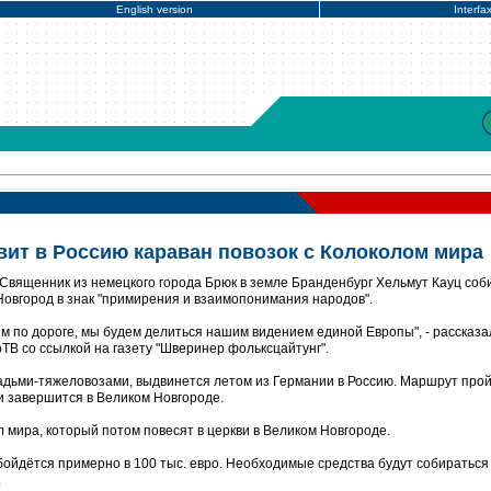
English version
Interfa
вит в Россию караван повозок с Колоколом мира
Священник из немецкого города Брюк в земле Бранденбург Хельмут Кауц соб
Новгород в знак "примирения и взаимопонимания народов".
м по дороге, мы будем делиться нашим видением единой Европы", - рассказа
оТВ со ссылкой на газету "Шверинер фольксцайтунг".
адьми-тяжеловозами, выдвинется летом из Германии в Россию. Маршрут про
и завершится в Великом Новгороде.
л мира, который потом повесят в церкви в Великом Новгороде.
бойдётся примерно в 100 тыс. евро. Необходимые средства будут собираться
.