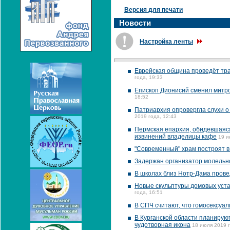
Версия для печати
Новости
Настройка ленты
Еврейская община проведёт тра
года, 19:33
Епископ Дионисий сменил митро
18:52
Патриархия опровергла слухи о 
2019 года, 12:43
Пермская епархия, обидевшаяся
извинений владелицы кафе
19 и
"Современный" храм построят в
Задержан организатор молельн
В школах близ Нотр-Дама прове
Новые скульптуры домовых уста
года, 16:51
В СПЧ считают, что гомосексуа
В Курганской области планирую
чудотворная икона
18 июля 2019 г