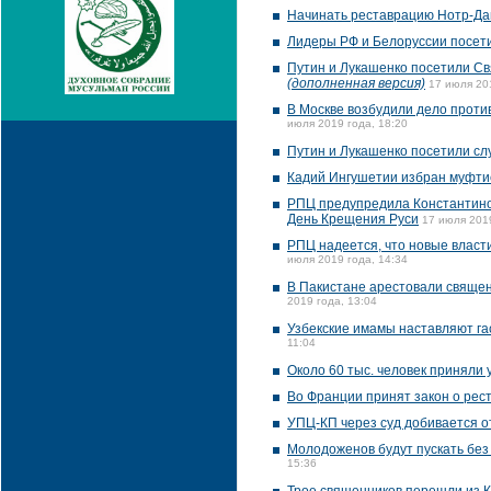
Начинать реставрацию Нотр-Дам
Лидеры РФ и Белоруссии посет
Путин и Лукашенко посетили Св
(дополненная версия)
17 июля 20
В Москве возбудили дело проти
июля 2019 года, 18:20
Путин и Лукашенко посетили сл
Кадий Ингушетии избран муфтие
РПЦ предупредила Константиноп
День Крещения Руси
17 июля 2019
РПЦ надеется, что новые власт
июля 2019 года, 14:34
В Пакистане арестовали священ
2019 года, 13:04
Узбекские имамы наставляют га
11:04
Около 60 тыс. человек приняли 
Во Франции принят закон о рес
УПЦ-КП через суд добивается 
Молодоженов будут пускать без
15:36