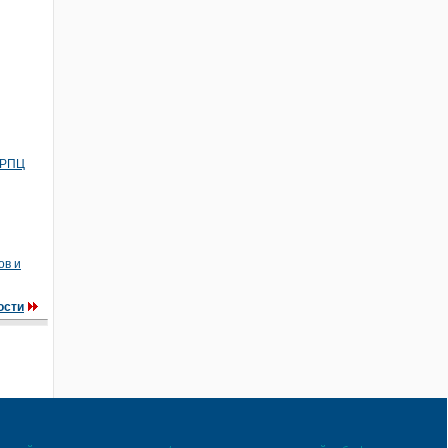
 РПЦ
ов и
ости