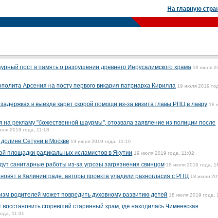
На главную стра
урный пост в память о разрушении древнего Иерусалимского храма
19 июля 2
полита Арсения на посту первого викария патриарха Кирилла
19 июля 2019 го
задержках в выезде карет скорой помощи из-за визита главы РПЦ в лавру
19 
 на рекламу "божественной шаурмы", отозвала заявление из полиции после
юля 2019 года, 11:18
 долине Сетуни в Москве
19 июля 2019 года, 11:10
ой площадки радикальных исламистов в Якутии
19 июля 2019 года, 11:02
дут санитарные работы из-за угрозы загрязнения свинцом
18 июля 2019 года, 1
новят в Калининграде, авторы проекта уладили разногласия с РПЦ
18 июля 20
лизм родителей может повредить духовному развитию детей
18 июля 2019 года, 
т восстановить сгоревший старинный храм, где находилась Чимеевская
ода, 11:01