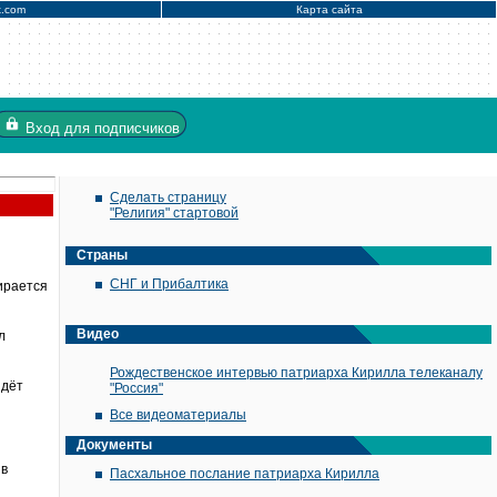
x.com
Карта сайта
Вход
для подписчиков
Сделать страницу
"Религия" стартовой
Страны
СНГ и Прибалтика
ирается
Видео
л
Рождественское интервью патриарха Кирилла телеканалу
йдёт
"Россия"
Все видеоматериалы
Документы
 в
Пасхальное послание патриарха Кирилла