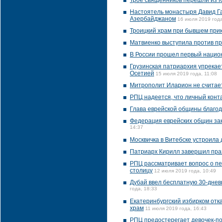
Трое священников перешли из 
Настоятель монастыря Давид Га
Азербайджаном
16 июля 2019 года
Троицкий храм при бывшем при
Матвиенко выступила против п
В России прошел первый нацио
Грузинская патриархия упрекае
Осетией
15 июля 2019 года, 11:08
Митрополит Иларион не считае
РПЦ надеется, что личный конт
Глава еврейской общины благод
Федерация еврейских общин за
14:37
Москвичка в Витебске устроила
Патриарх Кирилл завершил пра
РПЦ рассматривает вопрос о пе
столицу
12 июля 2019 года, 10:49
Дубай ввел бесплатную 30-днев
года, 18:33
Екатеринбургский избирком отка
храм
11 июля 2019 года, 16:43
РПЦ предостерегает девочек-по