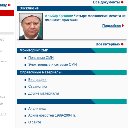
Все документы
ницу
Эксклюзив
Альбир Крганов
: Четыре московские мечети не
вмещают прихожан
Подробнее
019
Все интервью
Мониторинг СМИ
да,
Печатные СМИ
июля
Электронные и сетевые СМИ
Справочные материалы
Биографии
Статистика
Другие материалы
8:02
19
Аналитика
11:10
Архив новостей 1989-2004 гг.
О сайте