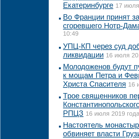
Екатеринбурге
17 июля
Во Франции принят за
сгоревшего Нотр-Дам
10:49
УПЦ-КП через суд до
ликвидации
16 июля 20
Молодоженов будут п
к мощам Петра и Фев
Христа Спасителя
16 
Трое священников пе
Константинопольского
РПЦЗ
16 июля 2019 года
Настоятель монастыр
обвиняет власти Груз