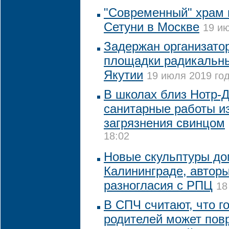
"Современный" храм 
Сетуни в Москве
19 ию
Задержан организато
площадки радикальны
Якутии
19 июля 2019 год
В школах близ Нотр-
санитарные работы из
загрязнения свинцом
18:02
Новые скульптуры до
Калининграде, авторы
разногласия с РПЦ
18
В СПЧ считают, что г
родителей может пов