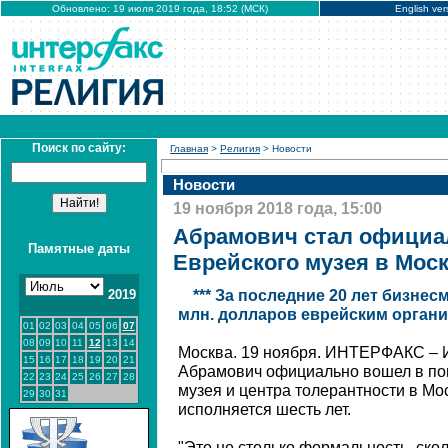
Обновлено: 19 июля 2019 года, 18:52 (МСК)
English ver
Поиск по сайту:
Главная
>
Религия
> Новости
Новости
19 ноября 2018 года, 15:00
Абрамович стал официа
Памятные даты
Еврейского музея в Мос
2019
*** За последние 20 лет бизнес
млн. долларов еврейским органи
01
02
03
04
05
06
07
08
09
10
11
12
13
14
Москва. 19 ноября. ИНТЕРФАКС – 
15
16
17
18
19
20
21
Абрамович официально вошел в поп
22
23
24
25
26
27
28
музея и центра толерантности в Мо
29
30
31
исполняется шесть лет.
"Это не столько формальность, ско