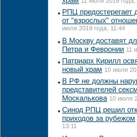
храм
11 июля 2019 года,
РПЦ предостерегает 
от "взрослых" отноше
июля 2019 года, 11:44
В Москву доставят д
Петра и Февронии
11 
Патриарх Кирилл осв
новый храм
10 июля 20
В РФ не должны нару
представителей секс
Москалькова
10 июля 2
Синод РПЦ решил отк
приходов за рубежом
13:11