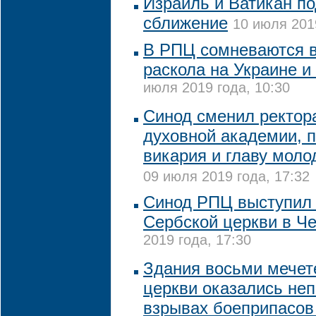
Израиль и Ватикан п
сближение
10 июля 2019
В РПЦ сомневаются в
раскола на Украине и
июля 2019 года, 10:30
Синод сменил ректор
духовной академии, 
викария и главу мол
09 июля 2019 года, 17:32
Синод РПЦ выступил 
Сербской церкви в Ч
2019 года, 17:30
Здания восьми мечет
церкви оказались не
взрывах боеприпасов 