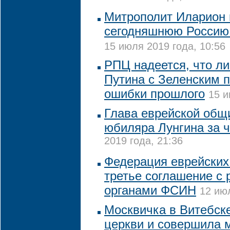
Митрополит Иларион 
сегодняшнюю Россию
15 июля 2019 года, 10:56
РПЦ надеется, что ли
Путина с Зеленским 
ошибки прошлого
15 и
Глава еврейской общ
юбиляра Лунгина за ч
2019 года, 21:36
Федерация еврейских
третье соглашение с
органами ФСИН
12 июл
Москвичка в Витебск
церкви и совершила 