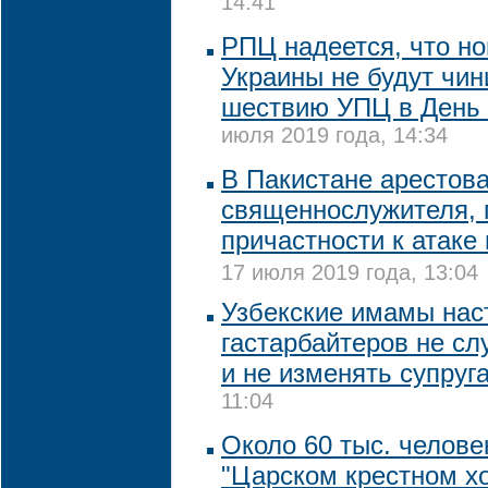
14:41
РПЦ надеется, что н
Украины не будут чин
шествию УПЦ в День
июля 2019 года, 14:34
В Пакистане арестов
священнослужителя, 
причастности к атаке
17 июля 2019 года, 13:04
Узбекские имамы нас
гастарбайтеров не сл
и не изменять супруг
11:04
Около 60 тыс. челове
"Царском крестном хо