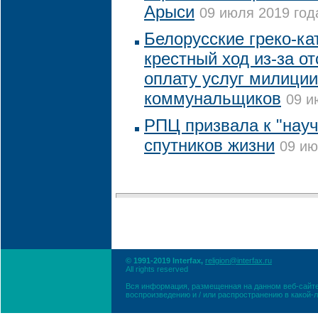
Арыси
09 июля 2019 год
Белорусские греко-ка
крестный ход из-за от
оплату услуг милиции
коммунальщиков
09 и
РПЦ призвала к "нау
спутников жизни
09 ию
© 1991-2019 Interfax,
religion@interfax.ru
All rights reserved
Вся информация, размещенная на данном веб-сайте
воспроизведению и / или распространению в какой-