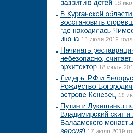
развитию детей
18 июл
В Курганской области
восстановить сгорев
где находилась Чиме
икона
18 июля 2019 года
Начинать реставраци
небезопасно, считает
архитектор
18 июля 201
Лидеры РФ и Белорус
Рождество-Богородич
острове Коневец
18 ию
Путин и Лукашенко п
Владимирский скит и
Валаамского монаст
версия)
17 июля 2019 го