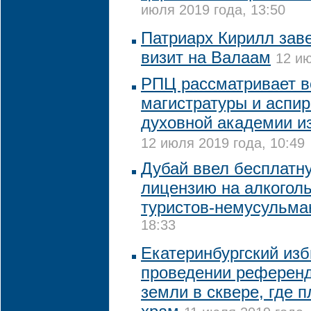
июля 2019 года, 13:50
Патриарх Кирилл зав
визит на Валаам
12 ию
РПЦ рассматривает в
магистратуры и аспи
духовной академии из
12 июля 2019 года, 10:49
Дубай ввел бесплатн
лицензию на алкогол
туристов-немусульма
18:33
Екатеринбургский изб
проведении референд
земли в сквере, где 