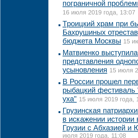
пограничной проблем
16 июля 2019 года, 13:07
Троицкий храм при б
Бахрушиных отрестав
бюджета Москвы
15 и
Матвиенко выступила
представления одноп
усыновления
15 июля 2
В России прошел пер
рыбацкий фестиваль 
уха"
15 июля 2019 года, 
Грузинская патриархи
в искажении истории
Грузии с Абхазией и
июля 2019 года, 11:08