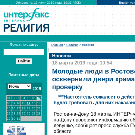
Обновлено: 19 июля 2019 года, 19:33 (МСК)
English ver
Поиск по сайту:
Главная
>
Религия
> Новости
Новости
18 марта 2019 года, 10:54
Молодые люди в Ростов
Памятные даты
осквернили двери храма
проверку
2019
***Настоятель сожалеет о дейс
01
02
03
04
05
06
07
будет требовать для них наказан
08
09
10
11
12
13
14
15
16
17
18
19
20
21
Ростов-на-Дону. 18 марта. ИНТЕРФ
22
23
24
25
26
27
28
29
30
31
на-Дону проверяют информацию об
девушке, сообщает пресс-служба Г
области.