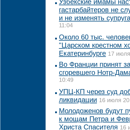
Узбекские имамы нас
гастарбайтеров не сл
и не изменять супруг
11:04
Около 60 тыс. челове
"Царском крестном хо
Екатеринбурге
17 июля
Во Франции принят за
сгоревшего Нотр-Дам
10:49
УПЦ-КП через суд до
ликвидации
16 июля 20
Молодоженов будут п
к мощам Петра и Фев
Христа Спасителя
16 