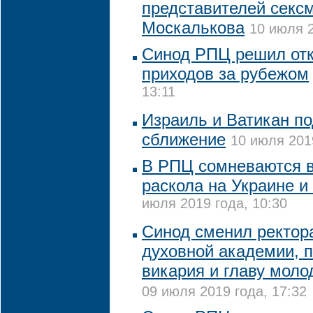
представителей секс
Москалькова
10 июля 2
Синод РПЦ решил отк
приходов за рубежом
13:11
Израиль и Ватикан п
сближение
10 июля 2019
В РПЦ сомневаются в
раскола на Украине и
июля 2019 года, 10:30
Синод сменил ректор
духовной академии, 
викария и главу мол
09 июля 2019 года, 17:32