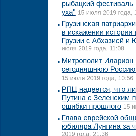
рыбацкий фестиваль 
уха"
15 июля 2019 года, 
Грузинская патриархи
в искажении истории
Грузии с Абхазией и
июля 2019 года, 11:08
Митрополит Иларион 
сегодняшнюю Россию
15 июля 2019 года, 10:56
РПЦ надеется, что ли
Путина с Зеленским 
ошибки прошлого
15 и
Глава еврейской общ
юбиляра Лунгина за ч
2019 года, 21:36