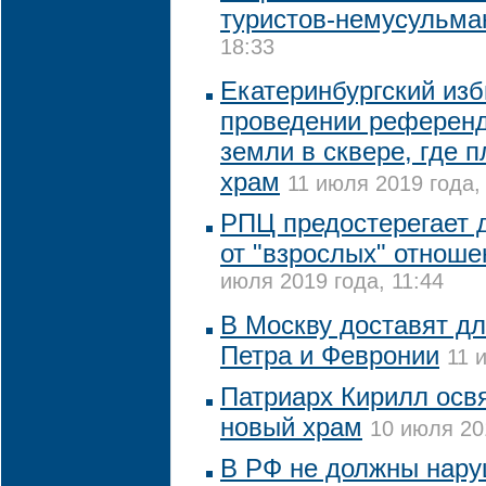
туристов-немусульма
18:33
Екатеринбургский изб
проведении референд
земли в сквере, где 
храм
11 июля 2019 года,
РПЦ предостерегает 
от "взрослых" отноше
июля 2019 года, 11:44
В Москву доставят д
Петра и Февронии
11 
Патриарх Кирилл осв
новый храм
10 июля 20
В РФ не должны нару