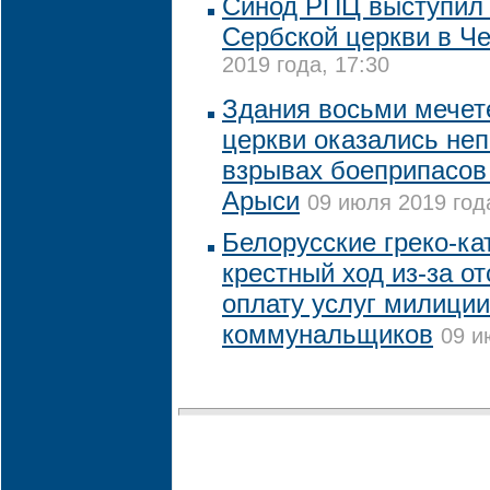
Синод РПЦ выступил 
Сербской церкви в Ч
2019 года, 17:30
Здания восьми мечет
церкви оказались не
взрывах боеприпасов 
Арыси
09 июля 2019 год
Белорусские греко-ка
крестный ход из-за от
оплату услуг милиции
коммунальщиков
09 и