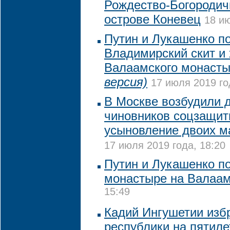
Рождество-Богородич
острове Коневец
18 ию
Путин и Лукашенко п
Владимирский скит и
Валаамского монаст
версия)
17 июля 2019 го
В Москве возбудили 
чиновников соцзащит
усыновление двоих м
17 июля 2019 года, 18:20
Путин и Лукашенко п
монастыре на Валаа
15:49
Кадий Ингушетии изб
республики на пятиле