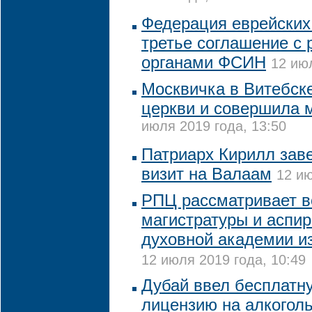
Федерация еврейских
третье соглашение с
органами ФСИН
12 июл
Москвичка в Витебск
церкви и совершила 
июля 2019 года, 13:50
Патриарх Кирилл зав
визит на Валаам
12 ию
РПЦ рассматривает в
магистратуры и аспи
духовной академии из
12 июля 2019 года, 10:49
Дубай ввел бесплатн
лицензию на алкогол