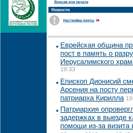
Версия для печати
Новости
Настройка ленты
Еврейская община пр
пост в память о разр
Иерусалимского храм
19:33
Епископ Дионисий см
Арсения на посту пер
патриарха Кирилла
19
Патриархия опровергл
задержках в выезде к
помощи из-за визита