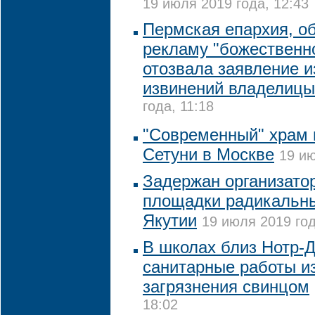
19 июля 2019 года, 12:43
Пермская епархия, о
рекламу "божественн
отозвала заявление и
извинений владелиц
года, 11:18
"Современный" храм 
Сетуни в Москве
19 ию
Задержан организато
площадки радикальны
Якутии
19 июля 2019 год
В школах близ Нотр-
санитарные работы из
загрязнения свинцом
18:02