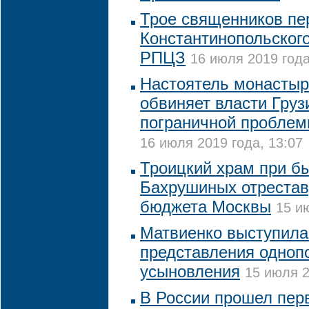
Трое священников пе
Константинопольского
РПЦЗ
16 июля 2019 года
Настоятель монастыр
обвиняет власти Груз
пограничной проблем
16 июля 2019 года, 13:07
Троицкий храм при б
Бахрушиных отрестав
бюджета Москвы
15 и
Матвиенко выступила
представления одноп
усыновления
15 июля 2
В России прошел пер