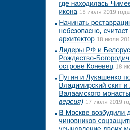
где находилась Чиме
икона
18 июля 2019 года
Начинать реставраци
небезопасно, считает
архитектор
18 июля 201
Лидеры РФ и Белорус
Рождество-Богородич
острове Коневец
18 ию
Путин и Лукашенко п
Владимирский скит и
Валаамского монаст
версия)
17 июля 2019 го
В Москве возбудили 
чиновников соцзащит
усыновление двоих м