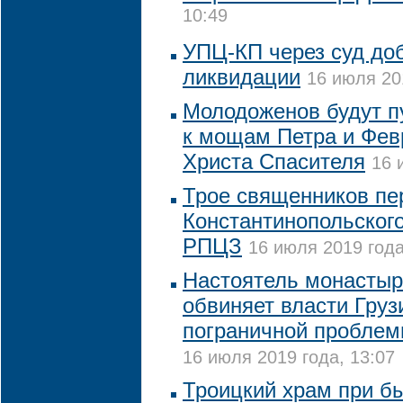
10:49
УПЦ-КП через суд до
ликвидации
16 июля 20
Молодоженов будут п
к мощам Петра и Фев
Христа Спасителя
16 
Трое священников пе
Константинопольского
РПЦЗ
16 июля 2019 года
Настоятель монастыр
обвиняет власти Груз
пограничной проблем
16 июля 2019 года, 13:07
Троицкий храм при б