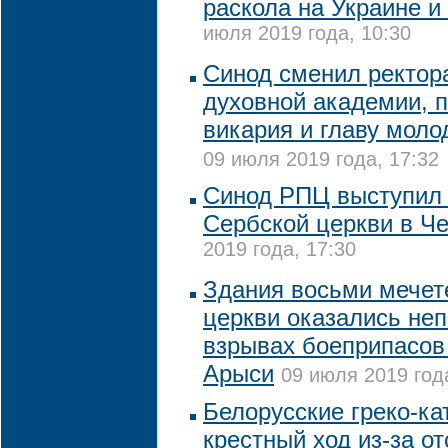
раскола на Украине и
июля 2019 года, 10:30
Синод сменил ректор
духовной академии, 
викария и главу мол
09 июля 2019 года, 17:32
Синод РПЦ выступил 
Сербской церкви в Ч
2019 года, 17:30
Здания восьми мечет
церкви оказались не
взрывах боеприпасов 
Арыси
09 июля 2019 год
Белорусские греко-ка
крестный ход из-за от