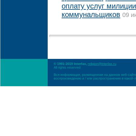
оплату услуг милиции
коммунальщиков
09 и
© 1991-2019 Interfax,
religion@interfax.ru
All rights reserved
Вся информация, размещенная на данном веб-сайте
воспроизведению и / или распространению в какой-