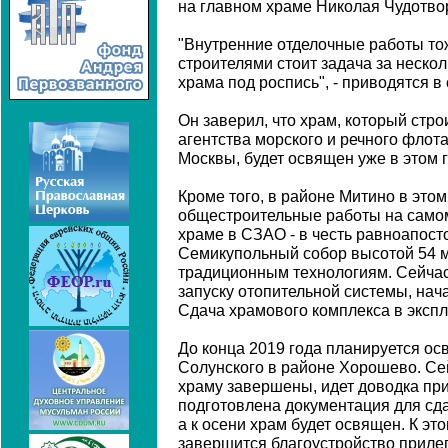
на главном храме Николая Чудотвор
"Внутренние отделочные работы то
строителями стоит задача за неско
храма под роспись", - приводятся 
Он заверил, что храм, который стр
агентства морского и речного флот
Москвы, будет освящен уже в этом г
Кроме того, в районе Митино в это
общестроительные работы на само
храме в СЗАО - в честь равноапост
Семикупольный собор высотой 54 м
традиционным технологиям. Сейча
запуску отопительной системы, нач
Сдача храмового комплекса в экспл
До конца 2019 года планируется ос
Солунского в районе Хорошево. Се
храму завершены, идет доводка при
подготовлена документация для сда
а к осени храм будет освящен. К э
завершится благоустройство приле