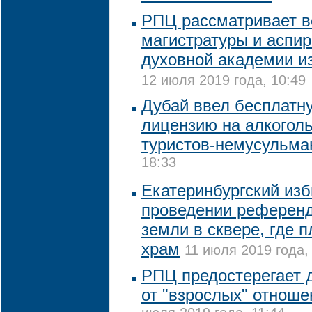
РПЦ рассматривает в
магистратуры и аспи
духовной академии из
12 июля 2019 года, 10:49
Дубай ввел бесплатн
лицензию на алкогол
туристов-немусульма
18:33
Екатеринбургский изб
проведении референд
земли в сквере, где 
храм
11 июля 2019 года,
РПЦ предостерегает 
от "взрослых" отноше