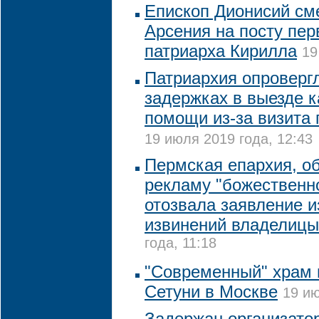
Епископ Дионисий см
Арсения на посту пер
патриарха Кирилла
19
Патриархия опровергл
задержках в выезде к
помощи из-за визита
19 июля 2019 года, 12:43
Пермская епархия, о
рекламу "божественн
отозвала заявление и
извинений владелиц
года, 11:18
"Современный" храм 
Сетуни в Москве
19 ию
Задержан организато