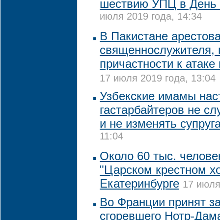
шествию УПЦ в День
июля 2019 года, 14:34
В Пакистане арестов
священнослужителя, 
причастности к атаке
17 июля 2019 года, 13:04
Узбекские имамы нас
гастарбайтеров не сл
и не изменять супруг
11:04
Около 60 тыс. челове
"Царском крестном хо
Екатеринбурге
17 июля
Во Франции принят за
сгоревшего Нотр-Дам