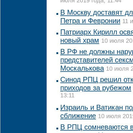
июля 2019 года, 11:44
В Москву доставят д
Петра и Февронии
11 
Патриарх Кирилл осв
новый храм
10 июля 20
В РФ не должны нару
представителей секс
Москалькова
10 июля 2
Синод РПЦ решил отк
приходов за рубежом
13:11
Израиль и Ватикан п
сближение
10 июля 2019
В РПЦ сомневаются в