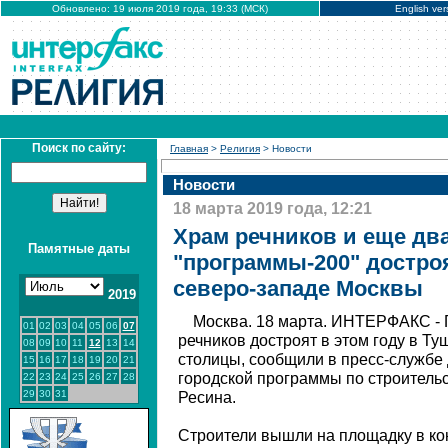
Обновлено: 19 июля 2019 года, 19:33 (МСК)
English ver
Поиск по сайту:
Главная
>
Религия
> Новости
Новости
18 марта 2019 года, 12:21
Храм речников и еще дв
Памятные даты
"программы-200" достроя
северо-западе Москвы
2019
Москва. 18 марта. ИНТЕРФАКС - 
01
02
03
04
05
06
07
речников достроят в этом году в Т
08
09
10
11
12
13
14
столицы, сообщили в пресс-службе 
15
16
17
18
19
20
21
городской программы по строитель
22
23
24
25
26
27
28
29
30
31
Ресина.
Cтроители вышли на площадку в ко