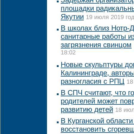
площадки радикальны
Якутии
19 июля 2019 год
В школах близ Нотр-
санитарные работы из
загрязнения свинцом
18:02
Новые скульптуры до
Калининграде, авторы
разногласия с РПЦ
18
В СПЧ считают, что г
родителей может пов
развитию детей
18 июл
В Курганской области
восстановить сгорев