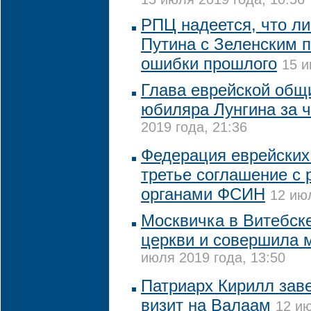
РПЦ надеется, что ли
Путина с Зеленским 
ошибки прошлого
15 и
Глава еврейской общ
юбиляра Лунгина за ч
2019 года, 21:36
Федерация еврейских
третье соглашение с
органами ФСИН
12 июл
Москвичка в Витебск
церкви и совершила 
июля 2019 года, 13:50
Патриарх Кирилл зав
визит на Валаам
12 ию