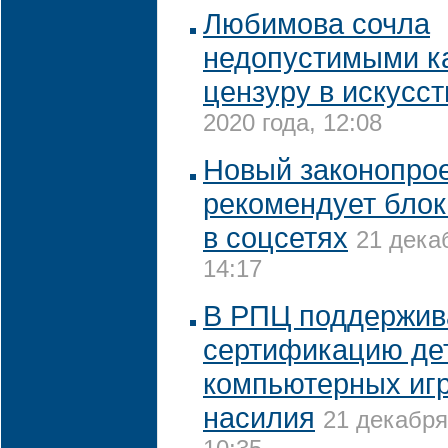
Любимова сочла
недопустимыми как
цензуру в искусст
2020 года, 12:08
Новый законопро
рекомендует блок
в соцсетях
21 дека
14:17
В РПЦ поддержив
сертификацию де
компьютерных игр
насилия
21 декабря