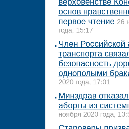
верховенстве Кон
основ нравственн
первое чтение
26 
года, 15:17
Член Российской
транспорта связа
безопасность дор
однополыми брак
2020 года, 17:01
Минздрав отказал
аборты из систе
ноября 2020 года, 13:
Староверы призва