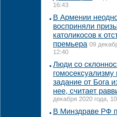
16:43
В Армении неодн
восприняли приз
католикосов к отс
премьера
09 декабр
12:40
Люди со склоннос
гомосексуализму
задание от Бога и
нее, считает рав
декабря 2020 года, 10
В Минздраве РФ 