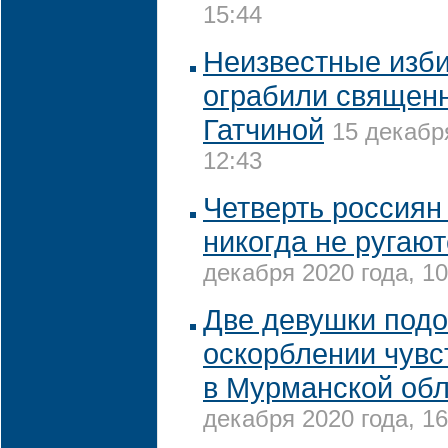
15:44
Неизвестные изби
ограбили священ
Гатчиной
15 декабр
12:43
Четверть россиян 
никогда не ругаю
декабря 2020 года, 10
Две девушки подо
оскорблении чув
в Мурманской об
декабря 2020 года, 16