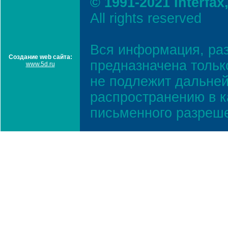
© 1991-2021 Interfax
All rights reserved
Вся информация, ра
Создание web сайта:
предназначена тольк
www.5d.ru
не подлежит дальней
распространению в к
письменного разреш