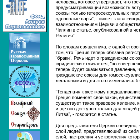
человека, которое утверждает, что гре
предусматривающий возможность всту
союзы только гетеросексуальных парт
однополые пары", - пишет глава сино
взаимоотношениям Церкви и общества
Чаплин в статье, опубликованной в че
Религия".
По словам священника, с одной сторон
том, что Греция теперь обязана регис
"браки". Речь идет о гражданском союз
юридически отличается, "но совершен
теперь будет оказываться давление, 
гражданские союзы для гомосексуали
легальными и для этого изменились б
"Тенденция к жесткому продавливанию
Греция поменяет свой закон, единстве
существует такое правовое явление, к
и где оно доступно только для людей 
Литва", - говорится в статье.
Для представителя Церкви очевидно, 
слой людей, представляющий из себя 
слой, настроения и устремления котор