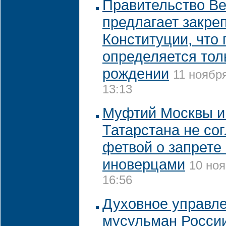
Правительство Ве
предлагает закреп
Конституции, что
определяется тол
рождении
11 ноября
13:13
Муфтий Москвы 
Татарстана не со
фетвой о запрете 
иноверцами
10 ноя
16:56
Духовное управл
мусульман России