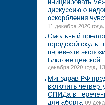
инициировать ме
дискуссию о недо
оскорбления чув
11 декабря 2020 года,
Смольный предл
городской скульп
перевезти экспоз
Благовещенской 
декабря 2020 года, 13
Минздрав РФ пре
включить четверт
СПИДа в перечен
для аборта
09 дека