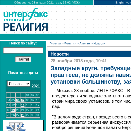
Обновлено: 28 января 2021 года, 12:02 (МСК)
English ver
Поиск по сайту:
Главная
>
Религия
>
Атеизм
> Новости
Новости
28 ноября 2013 года, 10:41
Западные круги, требующи
Памятные даты
прав геев, не должны навя
установки большинству, за
2021
Москва. 28 ноября. ИНТЕРФАКС - В
01
02
03
предостерегли западные элиты от на
04
05
06
07
08
09
10
стран мира своих установок, в том чи
11
12
13
14
15
16
17
пар.
18
19
20
21
22
23
24
25
26
27
28
29
30
31
"В целом ряде стран, прежде всего в с
разворачивается серьезная дискуссия 
ноября решения Большой палаты Евро