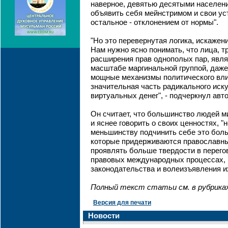
наверное, девятью десятыми населен
объявить себя мейнстримом и свои уст
остальное - отклонением от нормы".
"Но это перевернутая логика, искажен
Нам нужно ясно понимать, что лица, 
расширения прав однополых пар, явл
масштабе маргинальной группой, даже 
мощные механизмы политического вл
значительная часть радикального иск
виртуальных денег", - подчеркнул авто
Он считает, что большинство людей м
и яснее говорить о своих ценностях, "
меньшинству подчинить себе это боль
которые придерживаются православны
проявлять больше твердости в перего
правовых международных процессах,
законодательства и волеизъявления и
Полный текст статьи см. в рубриках 
Версия для печати
Новости