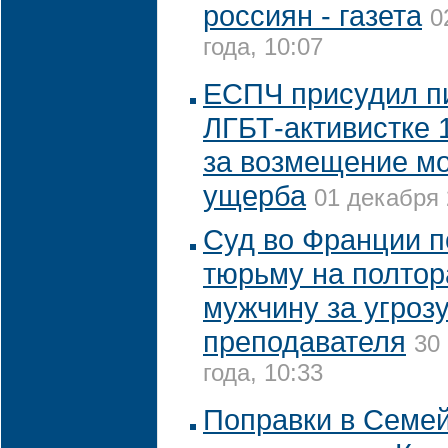
россиян - газета
0
года, 10:07
ЕСПЧ присудил п
ЛГБТ-активистке 1
за возмещение м
ущерба
01 декабря 
Суд во Франции п
тюрьму на полтор
мужчину за угрозу
преподавателя
30
года, 10:33
Поправки в Семей