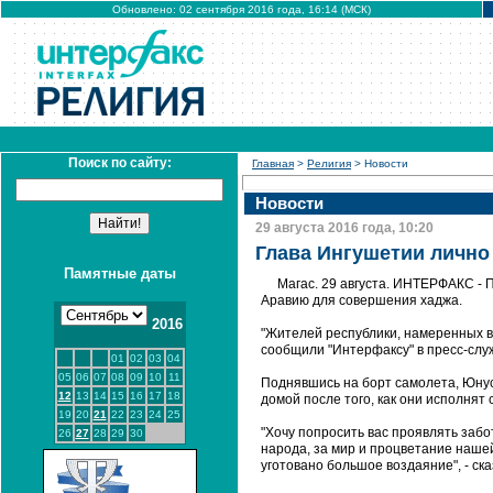
Обновлено: 02 сентября 2016 года, 16:14 (МСК)
Поиск по сайту:
Главная
>
Религия
> Новости
Новости
29 августа 2016 года, 10:20
Глава Ингушетии лично
Памятные даты
Магас. 29 августа. ИНТЕРФАКС - 
Аравию для совершения хаджа.
2016
"Жителей республики, намеренных в
сообщили "Интерфаксу" в пресс-служ
01
02
03
04
05
06
07
08
09
10
11
Поднявшись на борт самолета, Юнус
12
13
14
15
16
17
18
домой после того, как они исполнят
19
20
21
22
23
24
25
"Хочу попросить вас проявлять забо
26
27
28
29
30
народа, за мир и процветание нашей
уготовано большое воздаяние", - ска