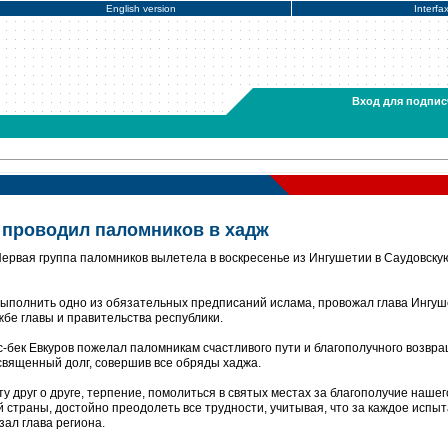
English version
Interfa
Вход для подпис
 проводил паломников в хадж
Первая группа паломников вылетела в воскресенье из Ингушетии в Саудовску
ыполнить одно из обязательных предписаний ислама, провожал глава Ингуше
бе главы и правительства республики.
-бек Евкуров пожелал паломникам счастливого пути и благополучного возвр
 священный долг, совершив все обряды хаджа.
ту друг о друге, терпение, помолиться в святых местах за благополучие нашег
 страны, достойно преодолеть все трудности, учитывая, что за каждое испы
зал глава региона.