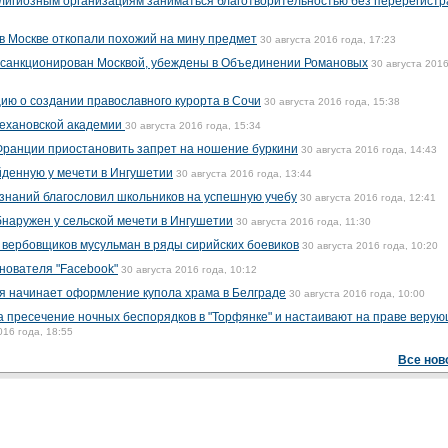
лигиозным организациям заниматься благотворительностью без перерегист
 в Москве откопали похожий на мину предмет
30 августа 2016 года, 17:23
л санкционирован Москвой, убеждены в Объединении Романовых
30 августа 2016
ю о создании православного курорта в Сочи
30 августа 2016 года, 15:38
ехановской академии
30 августа 2016 года, 15:34
ранции приостановить запрет на ношение буркини
30 августа 2016 года, 14:43
денную у мечети в Ингушетии
30 августа 2016 года, 13:44
знаний благословил школьников на успешную учебу
30 августа 2016 года, 12:41
наружен у сельской мечети в Ингушетии
30 августа 2016 года, 11:30
х вербовщиков мусульман в ряды сирийских боевиков
30 августа 2016 года, 10:20
нователя "Facebook"
30 августа 2016 года, 10:12
я начинает оформление купола храма в Белграде
30 августа 2016 года, 10:00
а пресечение ночных беспорядков в "Торфянке" и настаивают на праве веру
016 года, 18:55
Все нов