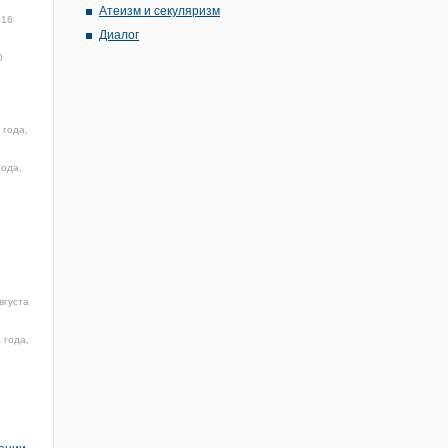
Атеизм и секуляризм
016
Диалог
0
 года,
года,
вгуста
 года,