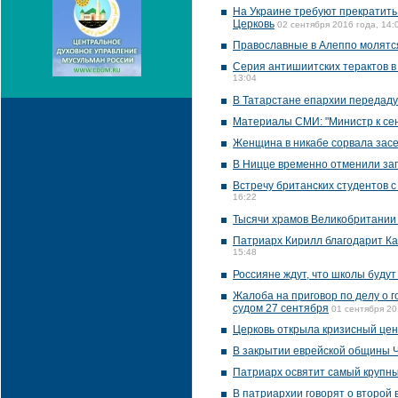
На Украине требуют прекратить
Церковь
02 сентября 2016 года, 14:
Православные в Алеппо молятс
Серия антишиитских терактов в
13:04
В Татарстане епархии передад
Материалы СМИ: "Министр к се
Женщина в никабе сорвала зас
В Ницце временно отменили за
Встречу британских студентов с
16:22
Тысячи храмов Великобритании
Патриарх Кирилл благодарит Ка
15:48
Россияне ждут, что школы буду
Жалоба на приговор по делу о 
судом 27 сентября
01 сентября 20
Церковь открыла кризисный цен
В закрытии еврейской общины 
Патриарх освятит самый крупны
В патриархии говорят о второй 