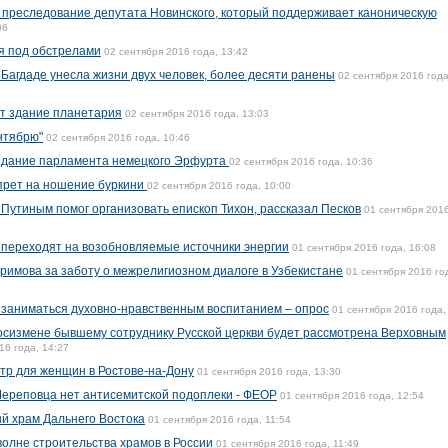
 преследование депутата Новинского, который поддерживает каноническую
06
я под обстрелами
02 сентября 2016 года, 13:42
 Багдаде унесла жизни двух человек, более десяти ранены
02 сентября 2016 года
ут здание планетария
02 сентября 2016 года, 13:03
нтябрю"
02 сентября 2016 года, 10:46
едание парламента немецкого Эрфурта
02 сентября 2016 года, 10:36
прет на ношение буркини
02 сентября 2016 года, 10:00
 Путиным помог организовать епископ Тихон, рассказал Песков
01 сентября 2016
 переходят на возобновляемые источники энергии
01 сентября 2016 года, 16:08
римова за заботу о межрелигиозном диалоге в Узбекистане
01 сентября 2016 го
т заниматься духовно-нравственным воспитанием – опрос
01 сентября 2016 года,
госизмене бывшему сотруднику Русской церкви будет рассмотрена Верховным
16 года, 14:27
тр для женщин в Ростове-на-Дону
01 сентября 2016 года, 13:30
Череповца нет антисемитской подоплеки - ФЕОР
01 сентября 2016 года, 12:54
й храм Дальнего Востока
01 сентября 2016 года, 11:54
волне строительства храмов в России
01 сентября 2016 года, 11:49