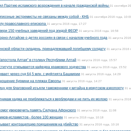
ил Партию исламского возрождения в начале гражданской войны
01 сентября 2
гиозные экстремисты не связаны между собой - КНБ
01 сентября 2016 года, 10:0
илу православного епископа
31 августа 2016 года, 17:27
двери 150 учебных заведений под эгидой ФЕОР
31 августа 2016 года, 16:58
рно-Алтайске о детях россиян в связи с началом учебного года
31 августа 2016
енской области складень, принадлежавший погибшему солдату
31 августа 2016 
апостола Алтая" в столицу Республики Алтай
31 августа 2016 года, 15:57
ституте открывается кафедра храмового зодчества
31 августа 2016 года, 15:52
вает через суд 64,5 млн. с муфтията Башкирии
31 августа 2016 года, 14:29
 ношение буркини на пляжах Европы
31 августа 2016 года, 14:27
цу для благовоний изъяли таможенники у китайца в иркутском аэропорту
31 а
тникам хаджа не приближаться к верблюдам и не пить их молоко
31 августа 2016
помог увековечить память Силуана Афонского
31 августа 2016 года, 11:08
виков-исламистов - более 100 женщин
31 августа 2016 года, 10:18
зывает контрацепцию покушением на убийство
31 августа 2016 года, 10:16