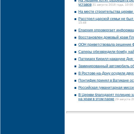
На Украине хотят разрешить ре
уставов
31 августа 2016 года, 10:00
На месте строительства церкви
Расстрел царской семьи не бы
15:48
Епархия опровергает информаци
Восстановлен домовый храм Пл
ООН приветствовала решение Ф
Саперы обезвредили бомбу, най
Патриарх Кирилл накануне Дня 
Заминированный автомобиль об
В Ростове-на-Дону осудили дву
Понтифик принял в Ватикане ос
Российская гуманитарная мисси
В Церкви благодарят полицию з
на храм в этом парке
29 августа 2