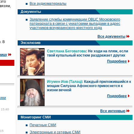
 это
Все аудиоматериалы
вязям,
Документы
Заявление службы коммуникации ОВЦС Московского
патриархата в связи с униатскими выпадами в адрес
участников всеукраинского крестного хода
Все документы
. В
Эксклюзив
Светлана Беговатова
: Не ходи на пляж, если
ницу
твой купальный костюм раздражает других
Подробнее
Игумен Иов (Талац)
: Каждый приложившийся к
мощам Силуана Афонского прикоснется к
жизни вечной
Подробнее
ники
 15:40
Все интервью
Мониторинг СМИ
Печатные СМИ
:15
Электронные и сетевые СМИ