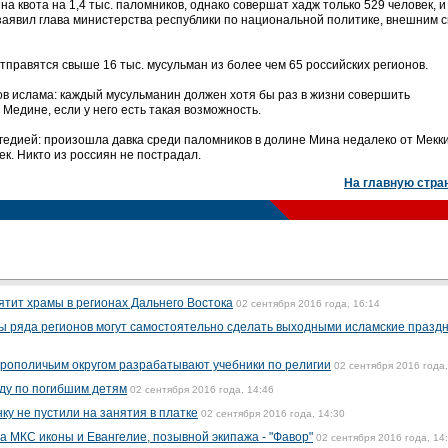
а квота на 1,4 тыс. паломников, однако совершат хадж только 529 человек, и
заявил глава министерства республики по национальной политике, внешним с
отправятся свыше 16 тыс. мусульман из более чем 65 российских регионов.
ов ислама: каждый мусульманин должен хотя бы раз в жизни совершить
 Медине, если у него есть такая возможность.
гедией: произошла давка среди паломников в долине Мина недалеко от Мекки
ек. Никто из россиян не пострадал.
На главную стра
ятит храмы в регионах Дальнего Востока
02 сентября 2016 года, 16:14
ы ряда регионов могут самостоятельно сделать выходными исламские празд
трополичьим округом разрабатывают учебники по религии
02 сентября 2016 года,
ду по погибшим детям
02 сентября 2016 года, 14:46
у не пустили на занятия в платке
02 сентября 2016 года, 14:30
а МКС иконы и Евангелие, позывной экипажа - "Фавор"
02 сентября 2016 года, 14