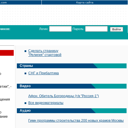
x.com
Карта сайта
чиков:
Логин:
Пароль:
Сделать страницу
"Религия" стартовой
Страны
СНГ и Прибалтика
ю
Видео
тии", -
Афон. Обитель Богородицы (т/к "Россия-1")
ащения
Все видеоматериалы
Аудио
о
тание
Гимн программы строительства 200 новых храмов Москвы