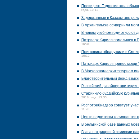
Президент Таджикистана обвин
года, 10:11
Задержанные в Казахстане рели
В Архангельске осквернили мог
В новом учебном году откроют 
Патриарх Кирилл помолился в Го
16:31
Поисковики обнаружили в Смол
16:12
Патриарх Кирилл принес мощи "
В Московском архитектурном ин
Благотворительный фонд взыски
Российский дизайнер критикует
Старинную буддийскую курильни
2016 года, 13:35
Роспотребнадзор советует учас
11:20
Центр подготовки космонавтов 
В бельгийской базе данных бое
Глава патриаршей комиссии на