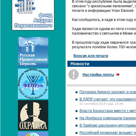
В этом году республике была выделен
связано "с кризисными явлениями", 
печати и информации Улан Евлоев.
Как сообщалось, в хадж в этом году 
Хадж является одним из пяти столп
паломничество к святыням в Мекке и
В прошлом году хадж омрачился тра
результате погибли более 700 челов
Версия для печати
Новости
Настройка ленты
Патриарх Кирилл заложит и осв
В ЛДПР считают, что парламент
02 сентября 2016 года, 15:46
Власти Казахстана вместе с ми
На Донбассе совершили панихи
В Тамбове школьницу-мусульманк
Российский космонавт возьмет н