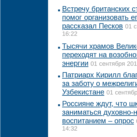
Встречу британских с
помог организовать е
рассказал Песков
01 
16:22
Тысячи храмов Велик
переходят на возобн
энергии
01 сентября 201
Патриарх Кирилл бла
за заботу о межрелиг
Узбекистане
01 сентябр
Россияне ждут, что ш
заниматься духовно-
воспитанием – опрос
14:32