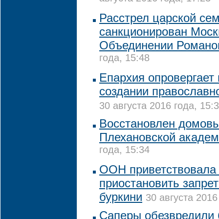
Расстрел царской се
санкционирован Моск
Объединении Романо
года, 15:48
Епархия опровергает
создании православно
30 августа 2016 года, 15:
Восстановлен домов
Плехановской акаде
года, 15:34
ООН приветствовала
приостановить запре
буркини
30 августа 2016
Саперы обезвредили 