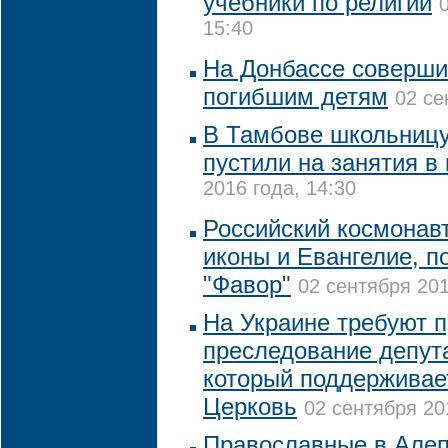
учебники по религии
15:40
На Донбассе соверши
погибшим детям
02 се
В Тамбове школьницу
пустили на занятия в
2016 года, 14:30
Российский космонав
иконы и Евангелие, п
"Фавор"
02 сентября 201
На Украине требуют п
преследование депута
который поддерживае
Церковь
02 сентября 20
Православные в Алеп