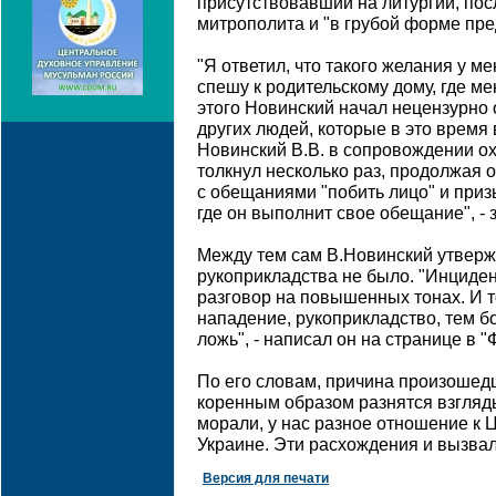
присутствовавший на литургии, пос
митрополита и "в грубой форме пре
"Я ответил, что такого желания у ме
спешу к родительскому дому, где м
этого Новинский начал нецензурно 
других людей, которые в это время 
Новинский В.В. в сопровождении о
толкнул несколько раз, продолжая 
с обещаниями "побить лицо" и приз
где он выполнит свое обещание", - 
Между тем сам В.Новинский утвержд
рукоприкладства не было. "Инциден
разговор на повышенных тонах. И т
нападение, рукоприкладство, тем б
ложь", - написал он на странице в "
По его словам, причина произошедш
коренным образом разнятся взгляд
морали, у нас разное отношение к 
Украине. Эти расхождения и вызвал
Версия для печати