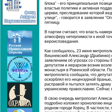
блока" - его принципиальная пози
властью политики и активная подд
церкви, преследование которой вед
улице", - говорится в заявлении "О
пятницу.
В партии считают, что власть намер
атмосферу нетерпимости к иной точк
вероисповедания.
Как сообщалось, 23 июня митропол
Вишневский Александр (Драбинко) 
заявлением об угрозах со стороны 
депутатом и иерархом возник возле
монастыря в Ровенской области. По
митрополита сообщала, что депутат
оскорблял его нецензурной бранью
расправой и пытался затеять драку 
украинскому православию. Сейчас 
В свою очередь митрополит Алексан
подробно изложил хронологию инци
родном городе Корец. В частности, 