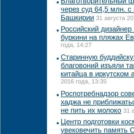
Благотворительный ф
через суд 64,5 млн. 
Башкирии
31 августа 20
Российский дизайнер
буркини на пляжах Е
года, 14:27
Старинную буддийску
благовоний изъяли т
китайца в иркутском 
2016 года, 13:35
Роспотребнадзор сов
хаджа не приближать
не пить их молоко
31 
Центр подготовки кос
увековечить память 