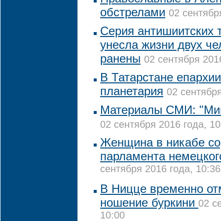
обстрелами
02 сентябр
Серия антишиитских т
унесла жизни двух че
ранены
02 сентября 2016
В Татарстане епархии
планетария
02 сентября
Материалы СМИ: "Мин
02 сентября 2016 года, 10
Женщина в никабе со
парламента немецко
сентября 2016 года, 10:36
В Ницце временно от
ношение буркини
02 с
10:00