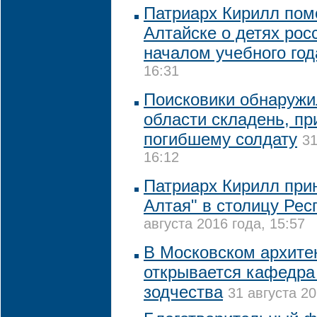
Патриарх Кирилл пом
Алтайске о детях росс
началом учебного год
16:31
Поисковики обнаружи
области складень, п
погибшему солдату
31
16:12
Патриарх Кирилл при
Алтая" в столицу Рес
августа 2016 года, 15:57
В Московском архите
открывается кафедра
зодчества
31 августа 20