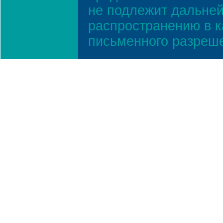
не подлежит дальней
распространению в к
письменного разреш