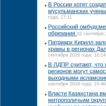
В России хотят созда
мусульманских учены
года, 17:11
Российский омбудсмен
обрезания
02 сентября 
Патриарх Кирилл зало
храмы в регионах Да
сентября 2016 года, 16:14
В ЛДПР считают, что
регионов могут самос
выходными исламски
сентября 2016 года, 15:46
Власти Казахстана вм
митрополичьим округ