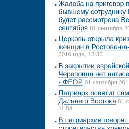
Жалоба на приговор п
бывшему сотруднику 
будет рассмотрена В
сентября
01 сентября 20
Церковь открыла кри
женщин в Ростове-на
2016 года, 13:30
В закрытии еврейско
Череповца нет антис
- ФЕОР
01 сентября 201
Патриарх освятит са
Дальнего Востока
01 
11:54
В патриархии говорят
строительства храмов