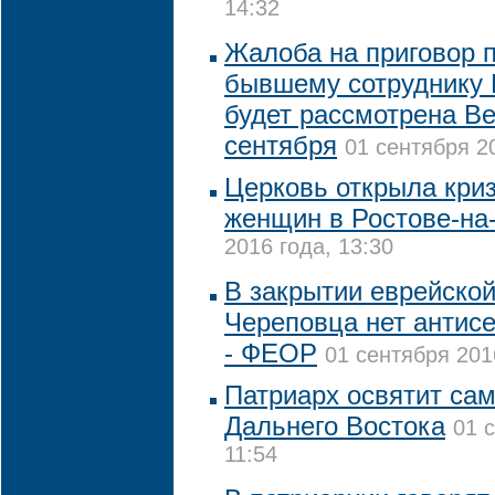
14:32
Жалоба на приговор п
бывшему сотруднику 
будет рассмотрена В
сентября
01 сентября 20
Церковь открыла кри
женщин в Ростове-на
2016 года, 13:30
В закрытии еврейско
Череповца нет антис
- ФЕОР
01 сентября 201
Патриарх освятит са
Дальнего Востока
01 
11:54