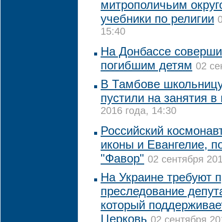
митрополичьим округ
учебники по религии
15:40
На Донбассе соверши
погибшим детям
02 се
В Тамбове школьницу
пустили на занятия в
2016 года, 14:30
Российский космонав
иконы и Евангелие, п
"Фавор"
02 сентября 201
На Украине требуют п
преследование депута
который поддерживае
Церковь
02 сентября 20