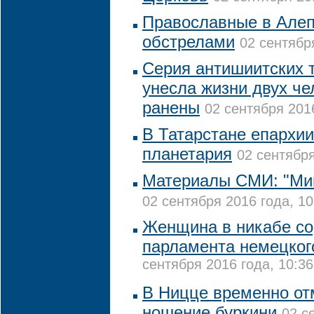
Православные в Алеп
обстрелами
02 сентябр
Серия антишиитских т
унесла жизни двух че
ранены
02 сентября 2016
В Татарстане епархии
планетария
02 сентября
Материалы СМИ: "Мин
02 сентября 2016 года, 10
Женщина в никабе со
парламента немецко
сентября 2016 года, 10:36
В Ницце временно от
ношение буркини
02 с