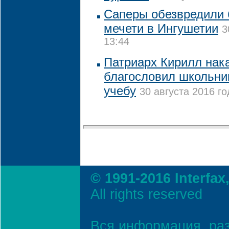
Саперы обезвредили 
мечети в Ингушетии
3
13:44
Патриарх Кирилл нак
благословил школьни
учебу
30 августа 2016 го
© 1991-2016 Interfax
All rights reserved
Вся информация, ра