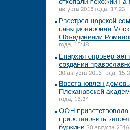
откопали похожий на
августа 2016 года, 17:23
Расстрел царской се
санкционирован Моск
Объединении Романо
года, 15:48
Епархия опровергает
создании православно
30 августа 2016 года, 15:
Восстановлен домов
Плехановской акаде
года, 15:34
ООН приветствовала
приостановить запре
буркини
30 августа 2016