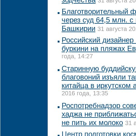
31 августа 20
Благотворительный ф
через суд 64,5 млн. 
Башкирии
31 августа 20
Российский дизайнер
буркини на пляжах Е
года, 14:27
Старинную буддийску
благовоний изъяли т
китайца в иркутском 
2016 года, 13:35
Роспотребнадзор сов
хаджа не приближать
не пить их молоко
31 
Центр подготовки кос