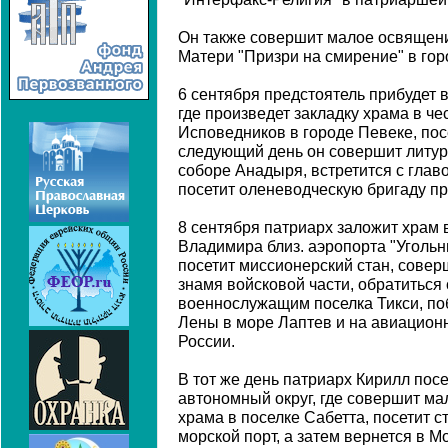
Он также совершит малое освящени
Матери "Призри на смирение" в гор
6 сентября предстоятель прибудет в
где произведет закладку храма в ч
Исповедников в городе Певеке, пос
следующий день он совершит литу
соборе Анадыря, встретится с гла
посетит оленеводческую бригаду пр
8 сентября патриарх заложит храм в
Владимира близ. аэропорта "Угольн
посетит миссионерский стан, совер
знамя войсковой части, обратиться 
военнослужащим поселка Тикси, по
Лены в море Лаптев и на авиацион
России.
В тот же день патриарх Кирилл пос
автономный округ, где совершит м
храма в поселке Сабетта, посетит 
морской порт, а затем вернется в Мо