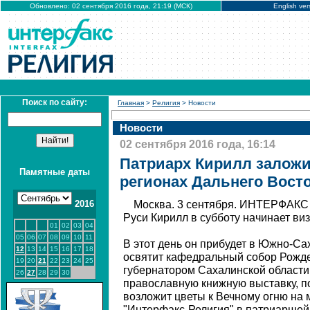
Обновлено: 02 сентября 2016 года, 21:19 (МСК)
English ver
Поиск по сайту:
Главная
>
Религия
> Новости
Новости
02 сентября 2016 года, 16:14
Патриарх Кирилл заложи
Памятные даты
регионах Дальнего Вост
2016
Москва. 3 сентября. ИНТЕРФАКС 
Руси Кирилл в субботу начинает виз
01
02
03
04
05
06
07
08
09
10
11
В этот день он прибудет в Южно-Сах
12
13
14
15
16
17
18
освятит кафедральный собор Рожде
19
20
21
22
23
24
25
губернатором Сахалинской области
26
27
28
29
30
православную книжную выставку, п
возложит цветы к Вечному огню на
"Интерфакс-Религия" в патриаршей