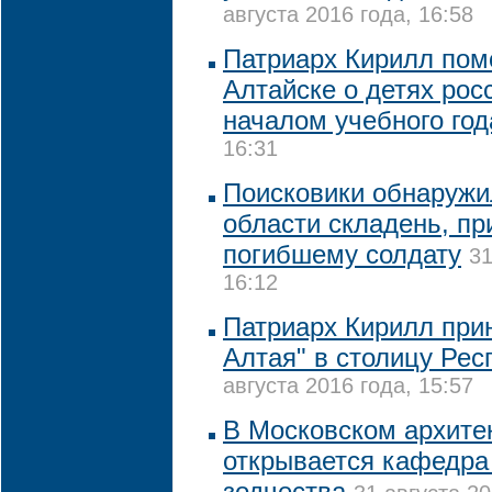
августа 2016 года, 16:58
Патриарх Кирилл пом
Алтайске о детях росс
началом учебного год
16:31
Поисковики обнаружи
области складень, п
погибшему солдату
31
16:12
Патриарх Кирилл при
Алтая" в столицу Рес
августа 2016 года, 15:57
В Московском архите
открывается кафедра
зодчества