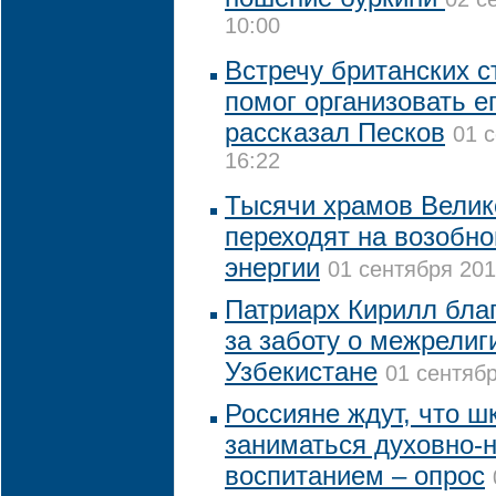
10:00
Встречу британских с
помог организовать е
рассказал Песков
01 
16:22
Тысячи храмов Велик
переходят на возобн
энергии
01 сентября 201
Патриарх Кирилл бла
за заботу о межрелиг
Узбекистане
01 сентябр
Россияне ждут, что ш
заниматься духовно-
воспитанием – опрос