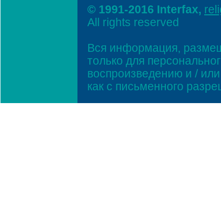
© 1991-2016 Interfax,
rel
All rights reserved
Вся информация, размещ
только для персонально
воспроизведению и / ил
как с письменного разр