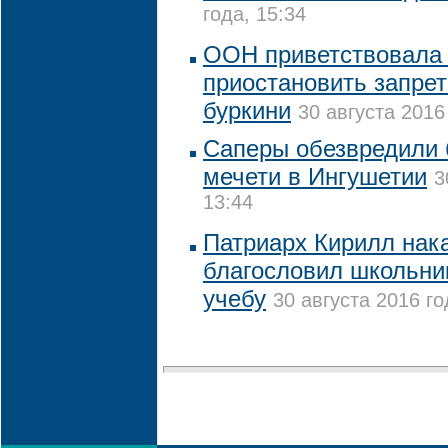
года, 15:34
ООН приветствовала
приостановить запре
буркини
30 августа 2016
Саперы обезвредили 
мечети в Ингушетии
3
13:44
Патриарх Кирилл нак
благословил школьни
учебу
30 августа 2016 го