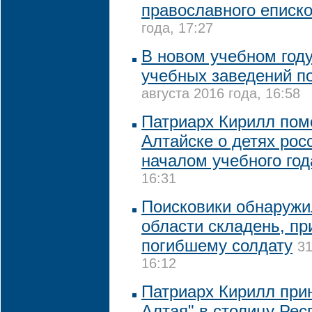
православного еписк
года, 17:27
В новом учебном году
учебных заведений п
августа 2016 года, 16:58
Патриарх Кирилл пом
Алтайске о детях росс
началом учебного год
16:31
Поисковики обнаружи
области складень, п
погибшему солдату
31
16:12
Патриарх Кирилл при
Алтая" в столицу Рес