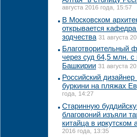
августа 2016 года, 15:57
В Московском архите
открывается кафедра
зодчества
31 августа 20
Благотворительный ф
через суд 64,5 млн. 
Башкирии
31 августа 20
Российский дизайнер
буркини на пляжах Е
года, 14:27
Старинную буддийску
благовоний изъяли т
китайца в иркутском 
2016 года, 13:35