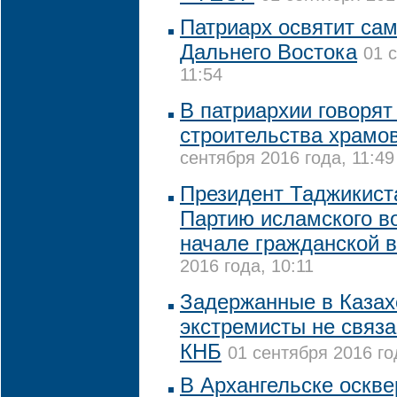
Патриарх освятит са
Дальнего Востока
01 
11:54
В патриархии говорят
строительства храмов
сентября 2016 года, 11:49
Президент Таджикист
Партию исламского в
начале гражданской 
2016 года, 10:11
Задержанные в Казах
экстремисты не связа
КНБ
01 сентября 2016 го
В Архангельске оскв