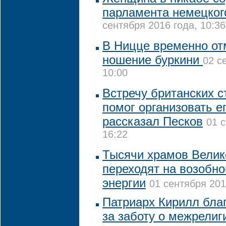
парламента немецко
сентября 2016 года, 10:36
В Ницце временно от
ношение буркини
02 с
10:00
Встречу британских с
помог организовать е
рассказал Песков
01 
16:22
Тысячи храмов Велик
переходят на возобн
энергии
01 сентября 201
Патриарх Кирилл бла
за заботу о межрелиг