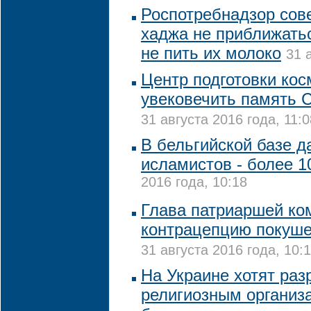
Роспотребнадзор сов
хаджа не приближать
не пить их молоко
31 
Центр подготовки кос
увековечить память 
31 августа 2016 года, 11:0
В бельгийской базе д
исламистов - более 
2016 года, 10:18
Глава патриаршей ко
контрацепцию покуше
31 августа 2016 года, 10:
На Украине хотят ра
религиозным организ