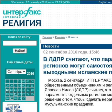
Обновлено: 02 сентября 2016 года, 21:19 (МСК)
English ver
Поиск по сайту:
Главная
>
Религия
> Новости
Новости
02 сентября 2016 года, 15:46
В ЛДПР считают, что па
Памятные даты
регионов могут самосто
выходными исламские п
2016
Москва. 2 сентября. ИНТЕРФАКС 
01
02
03
04
общественным объединениям и рел
05
06
07
08
09
10
11
Ярослав Нилов (ЛДПР) считает, что
12
13
14
15
16
17
18
парламенты отдельных регионов мо
19
20
21
22
23
24
25
26
27
28
29
30
решение о том, чтобы сделать нер
мусульманские праздники.