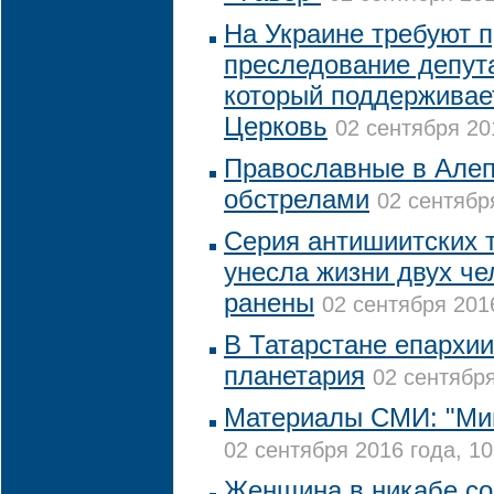
На Украине требуют п
преследование депута
который поддерживае
Церковь
02 сентября 20
Православные в Алеп
обстрелами
02 сентябр
Серия антишиитских т
унесла жизни двух че
ранены
02 сентября 2016
В Татарстане епархии
планетария
02 сентября
Материалы СМИ: "Мин
02 сентября 2016 года, 10
Женщина в никабе со