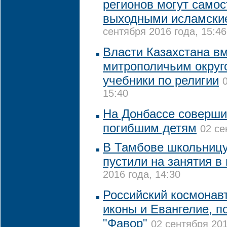
регионов могут самос
выходными исламски
сентября 2016 года, 15:46
Власти Казахстана вм
митрополичьим округ
учебники по религии
15:40
На Донбассе соверши
погибшим детям
02 се
В Тамбове школьницу
пустили на занятия в
2016 года, 14:30
Российский космонав
иконы и Евангелие, п
"Фавор"
02 сентября 201