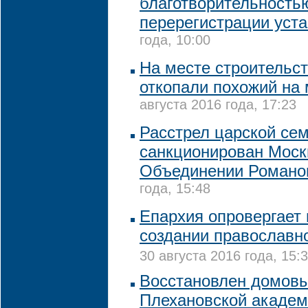
благотворительность
перерегистрации уст
года, 10:00
На месте строительст
откопали похожий на
августа 2016 года, 17:23
Расстрел царской се
санкционирован Моск
Объединении Романо
года, 15:48
Епархия опровергает
создании православно
30 августа 2016 года, 15:
Восстановлен домов
Плехановской акаде