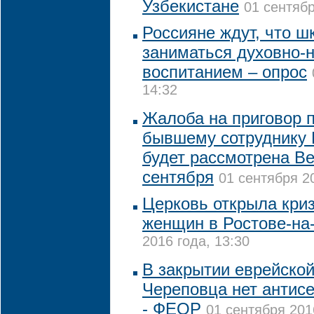
Узбекистане
01 сентябр
Россияне ждут, что ш
заниматься духовно-
воспитанием – опрос
14:32
Жалоба на приговор п
бывшему сотруднику 
будет рассмотрена В
сентября
01 сентября 20
Церковь открыла кри
женщин в Ростове-на
2016 года, 13:30
В закрытии еврейско
Череповца нет антис
- ФЕОР
01 сентября 201