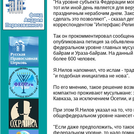
"На уровне субъекта Федерации мог
тот или иной день является для в
праздничным нерабочим днем. Зак
сделать это позволяют", - сказал де
корреспондентом "Интерфакс-Религ
Так он прокомментировал сообщение
опубликована петиция за объявлен
федеральном уровне главных мусул
байрам и Ураза-байрам. На данный
более 600 человек.
Я.Нилов напомнил, что ислам - тра
"и подобная инициатива не нова".
По его мнению, такое решение возм
компактно проживают мусульмане: 
Кавказа, за исключением Осетии, и
При этом Я.Нилов указал на то, что
общефедеральном уровне нанесет с
"Если даже предположить, что тако
федеральном уровне, то надо помни