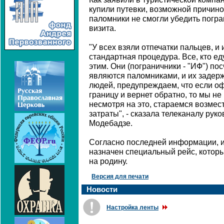
купили путевки, возможной причиной
паломники не смогли убедить погра
визита.
"У всех взяли отпечатки пальцев, и 
стандартная процедура. Все, кто ед
этим. Они (пограничники - "ИФ") по
являются паломниками, и их задер
людей, предупреждаем, что если оф
границу и вернет обратно, то мы не
несмотря на это, стараемся возмес
затраты", - сказала телеканалу ру
Модебадзе.
Согласно последней информации, и
назначен специальный рейс, котор
на родину.
Версия для печати
Новости
Настройка ленты