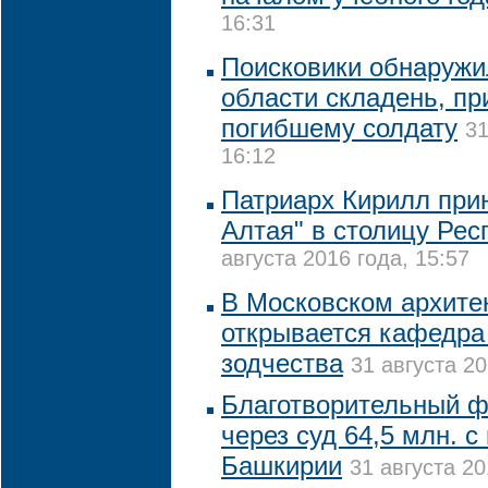
16:31
Поисковики обнаружи
области складень, п
погибшему солдату
31
16:12
Патриарх Кирилл при
Алтая" в столицу Рес
августа 2016 года, 15:57
В Московском архите
открывается кафедра
зодчества
31 августа 20
Благотворительный ф
через суд 64,5 млн. 
Башкирии
31 августа 20