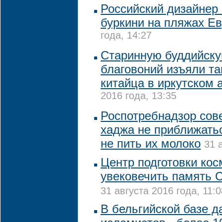
Российский дизайнер
буркини на пляжах Е
года, 14:27
Старинную буддийску
благовоний изъяли т
китайца в иркутском 
2016 года, 13:35
Роспотребнадзор сов
хаджа не приближать
не пить их молоко
31 
Центр подготовки кос
увековечить память 
31 августа 2016 года, 11:0
В бельгийской базе д