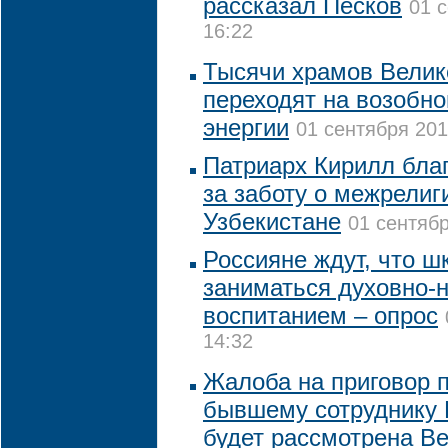
рассказал Песков
01 
16:22
Тысячи храмов Велик
переходят на возобн
энергии
01 сентября 201
Патриарх Кирилл бла
за заботу о межрелиг
Узбекистане
01 сентябр
Россияне ждут, что ш
заниматься духовно-
воспитанием – опрос
14:32
Жалоба на приговор п
бывшему сотруднику 
будет рассмотрена В