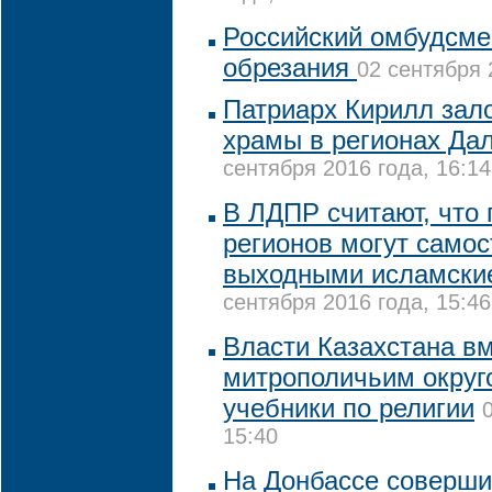
Российский омбудсмен
обрезания
02 сентября 
Патриарх Кирилл зало
храмы в регионах Да
сентября 2016 года, 16:14
В ЛДПР считают, что
регионов могут самос
выходными исламски
сентября 2016 года, 15:46
Власти Казахстана вм
митрополичьим округ
учебники по религии
15:40
На Донбассе соверши