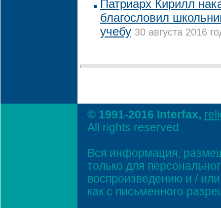
Патриарх Кирилл нак
благословил школьни
учебу
30 августа 2016 го
© 1991-2016 Interfax,
rel
All rights reserved
Вся информация, размещ
только для персонально
воспроизведению и / ил
как с письменного разр