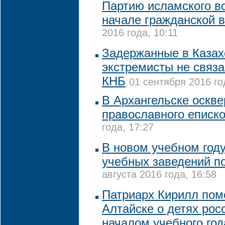
Партию исламского в
начале гражданской 
2016 года, 10:11
Задержанные в Казах
экстремисты не связа
КНБ
01 сентября 2016 го
В Архангельске оскв
православного еписк
года, 17:27
В новом учебном году
учебных заведений п
августа 2016 года, 16:58
Патриарх Кирилл пом
Алтайске о детях росс
началом учебного год