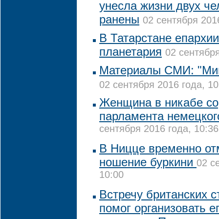
унесла жизни двух че
ранены
02 сентября 2016
В Татарстане епархии
планетария
02 сентября
Материалы СМИ: "Мин
02 сентября 2016 года, 10
Женщина в никабе со
парламента немецко
сентября 2016 года, 10:36
В Ницце временно от
ношение буркини
02 с
10:00
Встречу британских с
помог организовать е