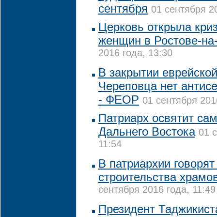
сентября
01 сентября 20
Церковь открыла кри
женщин в Ростове-на
2016 года, 13:30
В закрытии еврейско
Череповца нет антис
- ФЕОР
01 сентября 201
Патриарх освятит са
Дальнего Востока
01 
11:54
В патриархии говорят
строительства храмов
сентября 2016 года, 11:49
Президент Таджикист