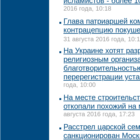
исламистов - более 
2016 года, 10:18
Глава патриаршей ко
контрацепцию покуше
31 августа 2016 года, 10:
На Украине хотят ра
религиозным организ
благотворительность
перерегистрации уст
года, 10:00
На месте строительст
откопали похожий на
августа 2016 года, 17:23
Расстрел царской се
санкционирован Моск