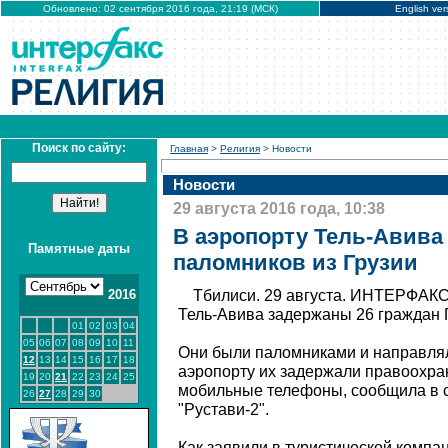
Обновлено: 02 сентября 2016 года, 21:19 (МСК)
English ver
Поиск по сайту:
Главная
>
Религия
> Новости
Новости
29 августа 2016 года, 10:38
В аэропорту Тель-Авива
Памятные даты
паломников из Грузии
2016
Тбилиси. 29 августа. ИНТЕРФАКС
Тель-Авива задержаны 26 граждан 
01
02
03
04
05
06
07
08
09
10
11
Они были паломниками и направляли
12
13
14
15
16
17
18
аэропорту их задержали правоохра
19
20
21
22
23
24
25
мобильные телефоны, сообщила в 
26
27
28
29
30
"Рустави-2".
Как заявили в туристической компан