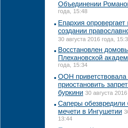
Объединении Романо
года, 15:48
Епархия опровергает
создании православно
30 августа 2016 года, 15:
Восстановлен домов
Плехановской акаде
года, 15:34
ООН приветствовала
приостановить запре
буркини
30 августа 2016
Саперы обезвредили 
мечети в Ингушетии
3
13:44