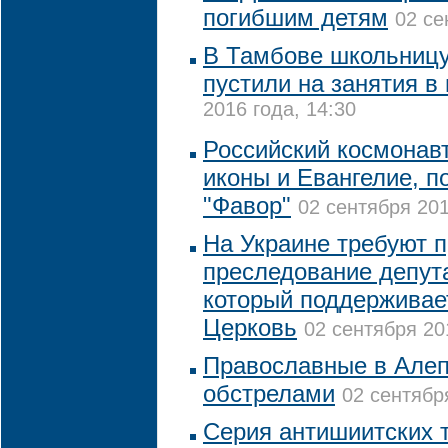
погибшим детям
02 се
В Тамбове школьницу
пустили на занятия в
2016 года, 14:30
Российский космонав
иконы и Евангелие, п
"Фавор"
02 сентября 201
На Украине требуют п
преследование депута
который поддерживае
Церковь
02 сентября 20
Православные в Алеп
обстрелами
02 сентябр
Серия антишиитских т