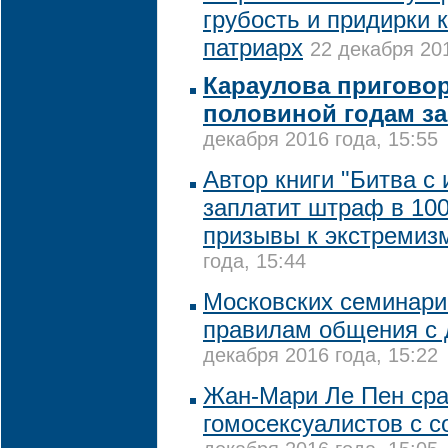
грубость и придирки к
патриарх
22 декабря 201
Караулова приговор
половиной годам з
декабря 2016 года, 15:55
Автор книги "Битва с
заплатит штраф в 100
призывы к экстремиз
года, 15:44
Московских семинари
правилам общения с
декабря 2016 года, 15:22
Жан-Мари Ле Пен ср
гомосексуалистов с с