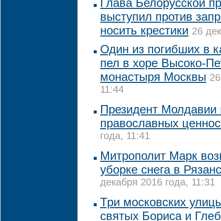
Глава Белорусской п
выступил против запр
носить крестики
26 дек
Один из погибших в к
пел в хоре Высоко-Пе
монастыря Москвы
26
11:44
Президент Молдавии 
православных ценнос
года, 11:41
Митрополит Марк воз
уборке снега в Рязан
декабря 2016 года, 11:31
Три московских улицы
святых Бориса и Глеб