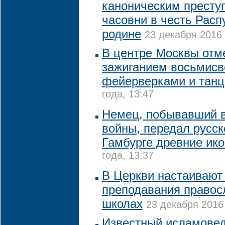
каноническим престу
часовни в честь Расп
родине
23 декабря 2016 
В центре Москвы отм
зажиганием восьмисв
фейерверками и тан
года, 13:47
Немец, побывавший в
войны, передал русск
Гамбурге древние ик
года, 13:37
В Церкви настаивают
преподавания правос
школах
23 декабря 2016 
Известный исламовед