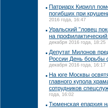
Патриарх Кирилл пом
погибших при крушен
2016 года, 16:47
Уральский "ловец по
на профилактический
декабря 2016 года, 18:25
Депутат Милонов пред
России День борьбы 
декабря 2016 года, 16:17
На юге Москвы освятя
главного купола храм
сотрудников спецслу
года, 16:02
Тюменская епархия н