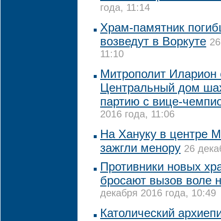
года, 11:14
Храм-памятник поги
возведут в Воркуте
26
11:10
Митрополит Иларион 
Центральный дом шах
партию с вице-чемпи
2016 года, 11:06
На Хануку в центре М
зажгли менору
26 дека
Противники новых хр
бросают вызов воле н
декабря 2016 года, 10:49
Католический архиепи