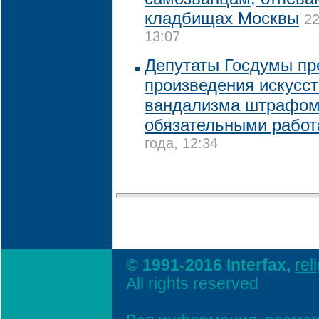
кладбищах Москвы
22
13:07
Депутаты Госдумы пр
произведения искусст
вандализма штрафом
обязательными рабо
года, 12:34
© 1991-2016 Interfax,
rel
All rights reserved