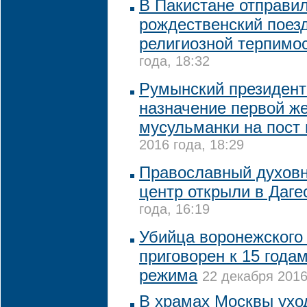
В Пакистане отправил
рождественский поез
религиозной терпимо
года, 18:32
Румынский президент
назначение первой ж
мусульманки на пост
2016 года, 18:29
Православный духовн
центр открыли в Даге
года, 16:19
Убийца воронежского
приговорен к 15 годам
режима
22 декабря 2016
В храмах Москвы ухо