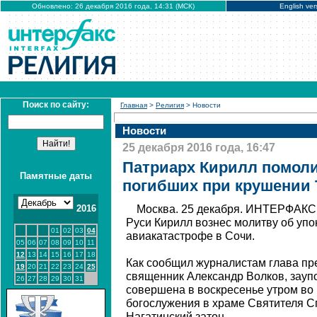
Обновлено: 26 декабря 2016 года, 14:31 (МСК)
English ver
Поиск по сайту:
Главная
>
Религия
> Новости
Новости
25 декабря 2016 года, 16:47
Патриарх Кирилл помоли
Памятные даты
погибших при крушении 
2016
Москва. 25 декабря. ИНТЕРФАКС 
Руси Кирилл вознес молитву об упо
01
02
03
04
авиакатастрофе в Сочи.
05
06
07
08
09
10
11
12
13
14
15
16
17
18
Как сообщил журналистам глава пр
19
20
21
22
23
24
25
священник Александр Волков, зауп
26
27
28
29
30
31
совершена в воскресенье утром во
богослужения в храме Святителя С
Нагатинский затон.