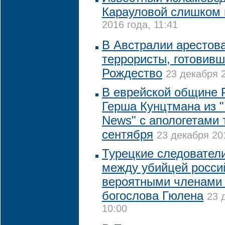
Карауловой слишком
2016 года, 11:41
В Австралии арестов
террористы, готовивш
Рождество
23 декабря 2
В еврейской общине 
Герша Кунцтмана из "
News" с апологетами 
сентября
23 декабря 20
Турецкие следовател
между убийцей россий
вероятными членами 
богослова Гюлена
23 
10:00