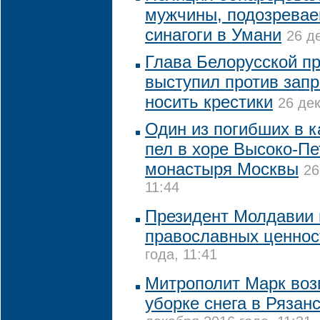
мужчины, подозревае
синагоги в Умани
26 д
Глава Белорусской п
выступил против запр
носить крестики
26 дек
Один из погибших в к
пел в хоре Высоко-Пе
монастыря Москвы
26
11:44
Президент Молдавии 
православных ценнос
года, 11:41
Митрополит Марк воз
уборке снега в Рязан