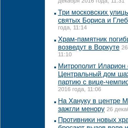
декабря 2016 года, 11:31
Три московских улицы
святых Бориса и Глеб
года, 11:14
Храм-памятник поги
возведут в Воркуте
26
11:10
Митрополит Иларион 
Центральный дом шах
партию с вице-чемпи
2016 года, 11:06
На Хануку в центре М
зажгли менору
26 дека
Противники новых хр
бросают вызов воле н