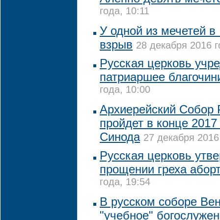
года, 10:11
У одной из мечетей в
взрыв
28 декабря 2016 г
Русская церковь учр
патриаршее благочин
года, 10:00
Архиерейский Собор 
пройдет в конце 2017
Синода
27 декабря 2016 
Русская церковь утве
прощении греха абор
года, 19:54
В русском соборе Ве
"учебное" богослужен