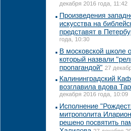
декабря 2016 года, 11:42
Произведения западн
искусства на библейс
представят в Петербу
года, 10:30
В московской школе 
который назвали "рел
пропагандой"
27 декабр
Калининградский Ка
возглавила вдова Та
декабря 2016 года, 10:09
Исполнение "Рождест
митрополита Илариона
решено посвятить па
Халилова