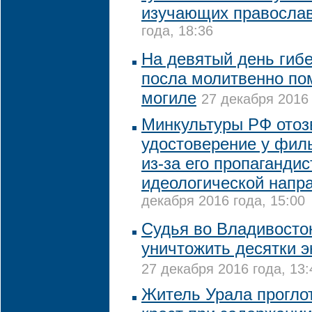
изучающих правосла
года, 18:36
На девятый день гиб
посла молитвенно пом
могиле
27 декабря 2016 
Минкультуры РФ отоз
удостоверение у фил
из-за его пропагандис
идеологической напр
декабря 2016 года, 15:00
Судья во Владивосто
уничтожить десятки 
27 декабря 2016 года, 13:
Житель Урала прогло