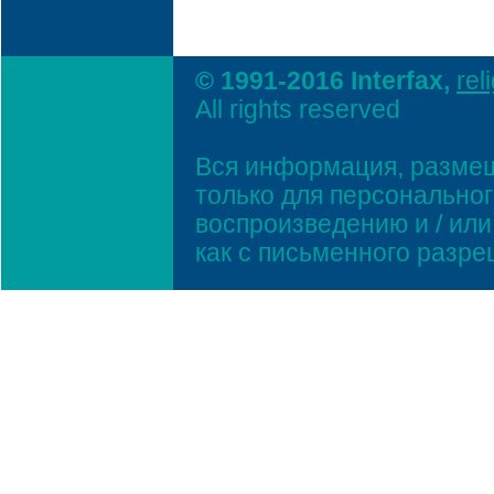
© 1991-2016 Interfax,
rel
All rights reserved
Вся информация, размещ
только для персонально
воспроизведению и / ил
как с письменного разр