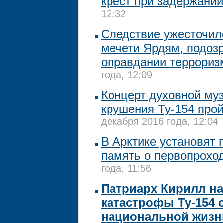
крест при задержании
12:32
Следствие ужесточил
мечети Ярдям, подоз
оправдании террориз
года, 12:09
Концерт духовной му
крушения Ту-154 прой
декабря 2016 года, 12:04
В Арктике установят 
память о первопрохо
года, 11:56
Патриарх Кирилл н
катастрофы Ту-154
национальной жизн