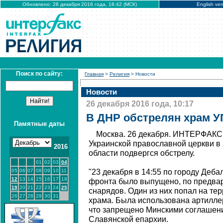
Обновлено: 28 декабря 2016 года, 18:42 (МСК)
English ver
Поиск по сайту:
Главная
>
Религия
> Новости
Новости
26 декабря 2016 года, 10:17
В ДНР обстрелян храм 
Памятные даты
Москва. 26 декабря. ИНТЕРФАКС 
Украинской православной церкви в
2016
области подвергся обстрелу.
01
02
03
04
05
06
07
08
09
10
11
"23 декабря в 14:55 по городу Деб
12
13
14
15
16
17
18
фронта было выпущено, по предва
19
20
21
22
23
24
25
снарядов. Один из них попал на те
26
27
28
29
30
31
храма. Была использована артилле
что запрещено Минскими соглашени
Славянской епархии.