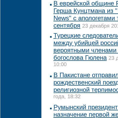
В еврейской общине 
Герша Кунцтмана из "
News" с апологетами 
сентября
23 декабря 20
Турецкие следовател
между убийцей россий
вероятными членами 
богослова Гюлена
23 
10:00
В Пакистане отправил
рождественский поез
религиозной терпимо
года, 18:32
Румынский президент
назначение первой ж