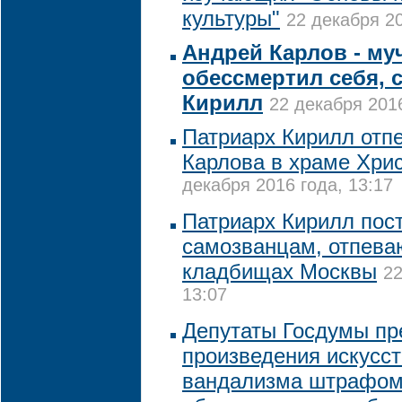
культуры"
22 декабря 20
Андрей Карлов - му
обессмертил себя, 
Кирилл
22 декабря 2016
Патриарх Кирилл отп
Карлова в храме Хри
декабря 2016 года, 13:17
Патриарх Кирилл пос
самозванцам, отпева
кладбищах Москвы
22
13:07
Депутаты Госдумы пр
произведения искусст
вандализма штрафом