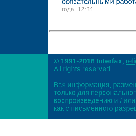
обязательными рабо
года, 12:34
© 1991-2016 Interfax,
rel
All rights reserved
Вся информация, размещ
только для персонально
воспроизведению и / ил
как с письменного разр