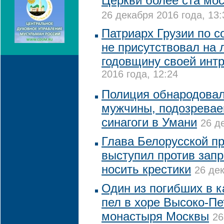
Церкви более ста мос
26 декабря 2016 года, 13:
Патриарх Грузии по с
не присутствовал на 
годовщину своей инт
2016 года, 12:24
Полиция обнародова
мужчины, подозревае
синагоги в Умани
26 д
Глава Белорусской п
выступил против запр
носить крестики
26 дек
Один из погибших в к
пел в хоре Высоко-Пе
монастыря Москвы
26