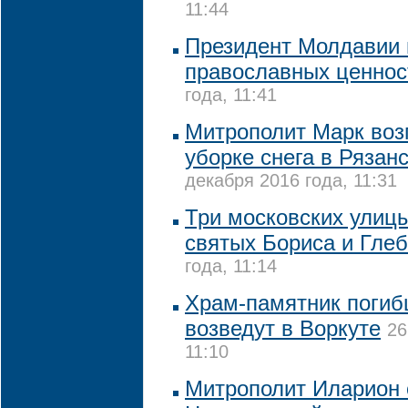
11:44
Президент Молдавии 
православных ценнос
года, 11:41
Митрополит Марк воз
уборке снега в Рязан
декабря 2016 года, 11:31
Три московских улицы
святых Бориса и Глеб
года, 11:14
Храм-памятник поги
возведут в Воркуте
26
11:10
Митрополит Иларион 