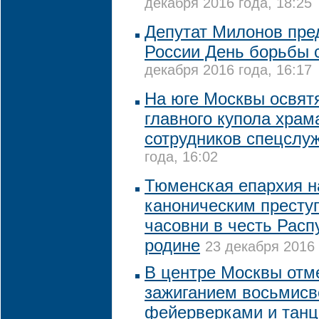
декабря 2016 года, 18:25
Депутат Милонов пред
России День борьбы 
декабря 2016 года, 16:17
На юге Москвы освятя
главного купола храм
сотрудников спецслу
года, 16:02
Тюменская епархия н
каноническим престу
часовни в честь Расп
родине
23 декабря 2016 
В центре Москвы отм
зажиганием восьмисв
фейерверками и тан