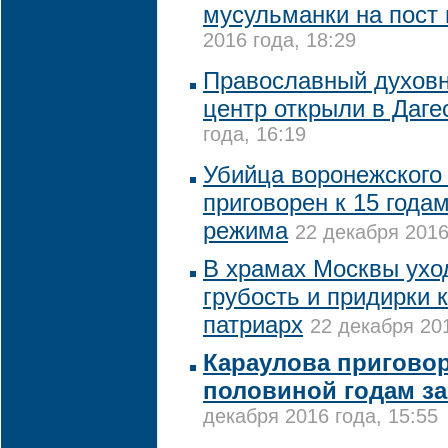
мусульманки на пост
2016 года, 18:29
Православный духовн
центр открыли в Даге
года, 16:19
Убийца воронежского
приговорен к 15 годам
режима
22 декабря 2016
В храмах Москвы ухо
грубость и придирки к
патриарх
22 декабря 201
Караулова приговор
половиной годам з
декабря 2016 года, 15:55