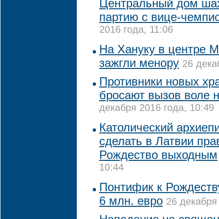
Центральный дом шах
партию с вице-чемпи
2016 года, 11:06
На Хануку в центре М
зажгли менору
26 дека
Противники новых хр
бросают вызов воле н
декабря 2016 года, 10:49
Католический архиепи
сделать в Латвии пр
Рождество выходным
10:44
Понтифик к Рождеств
6 млн. евро
26 декабря 