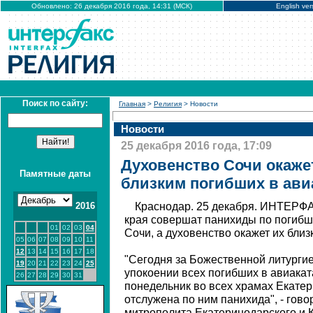
Обновлено: 26 декабря 2016 года, 14:31 (МСК)
English ver
Поиск по сайту:
Главная
>
Религия
> Новости
Новости
25 декабря 2016 года, 17:09
Духовенство Сочи окаже
Памятные даты
близким погибших в ави
2016
Краснодар. 25 декабря. ИНТЕРФА
края совершат панихиды по погибш
01
02
03
04
Сочи, а духовенство окажет их бли
05
06
07
08
09
10
11
12
13
14
15
16
17
18
"Сегодня за Божественной литурги
19
20
21
22
23
24
25
упокоении всех погибших в авиакат
26
27
28
29
30
31
понедельник во всех храмах Екатер
отслужена по ним панихида", - гов
митрополита Екатеринодарского и К