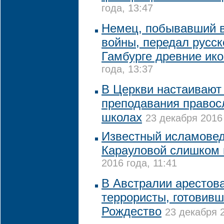
года, 13:47
Немец, побывавший в
войны, передал русск
Гамбурге древние ик
года, 13:37
В Церкви настаивают
преподавания правос
школах
23 декабря 2016 
Известный исламовед
Карауловой слишком
2016 года, 11:41
В Австралии арестов
террористы, готовивш
Рождество
23 декабря 2