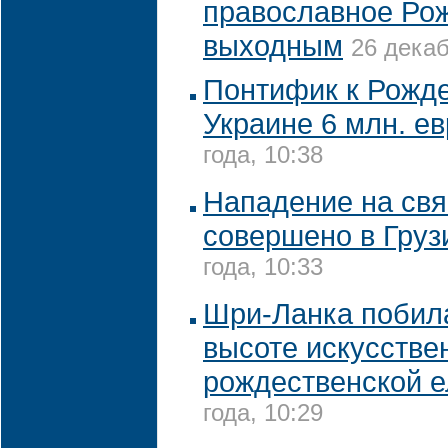
православное Ро
выходным
26 декаб
Понтифик к Рожде
Украине 6 млн. е
года, 10:38
Нападение на св
совершено в Груз
года, 10:33
Шри-Ланка побила
высоте искусстве
рождественской е
года, 10:29