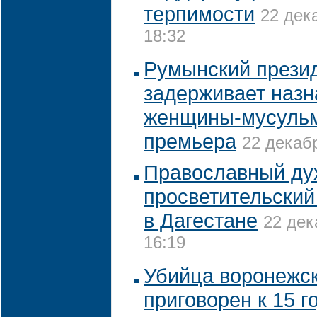
терпимости
22 дек
18:32
Румынский прези
задерживает назн
женщины-мусульм
премьера
22 декабр
Православный ду
просветительский
в Дагестане
22 дек
16:19
Убийца воронежс
приговорен к 15 г