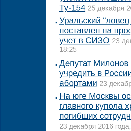
Ту-154
25 декабря 2
Уральский "ловец
поставлен на про
учет в СИЗО
23 де
18:25
Депутат Милонов 
учредить в Росси
абортами
23 декабр
На юге Москвы ос
главного купола х
погибших сотрудн
23 декабря 2016 года,