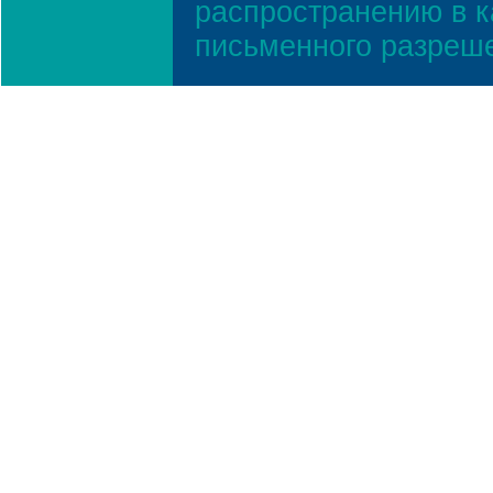
распространению в к
письменного разреш