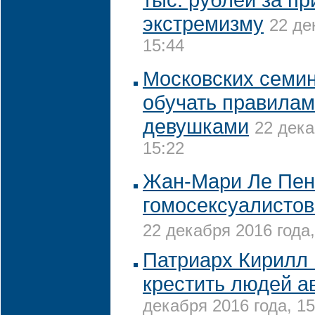
экстремизму
22 де
15:44
Московских семин
обучать правилам
девушками
22 дека
15:22
Жан-Мари Ле Пен
гомосексуалистов
22 декабря 2016 года,
Патриарх Кирилл 
крестить людей а
декабря 2016 года, 15