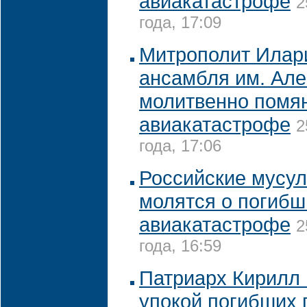
авиакатастрофе
2
года, 17:09
Митрополит Илари
ансамбля им. Ал
молитвенно помян
авиакатастрофе
2
года, 17:06
Российские мусул
молятся о погибш
авиакатастрофе
2
года, 16:59
Патриарх Кирилл 
упокой погибших 