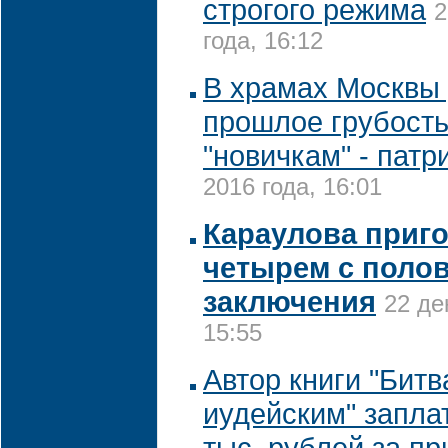
строгого режима
2
года, 16:12
В храмах Москвы 
прошлое грубость
"новичкам" - патр
2016 года, 16:01
Караулова приго
четырем с поло
заключения
22 де
15:55
Автор книги "Битв
иудейским" запла
тыс. рублей за пр