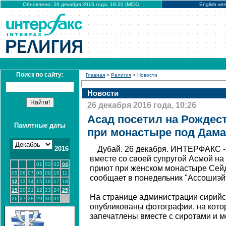
Обновлено: 26 декабря 2016 года, 18:20 (МСК)
English ver
Поиск по сайту:
Главная
>
Религия
> Новости
Новости
26 декабря 2016 года, 10:26
Асад посетил на Рождес
Памятные даты
при монастыре под Дам
2016
Дубай. 26 декабря. ИНТЕРФАКС 
вместе со своей супругой Асмой на
01
02
03
04
приют при женском монастыре Сейд
05
06
07
08
09
10
11
сообщает в понедельник "Ассошиэйт
12
13
14
15
16
17
18
19
20
21
22
23
24
25
На странице администрации сирийс
26
27
28
29
30
31
опубликованы фотографии, на кото
запечатлены вместе с сиротами и 