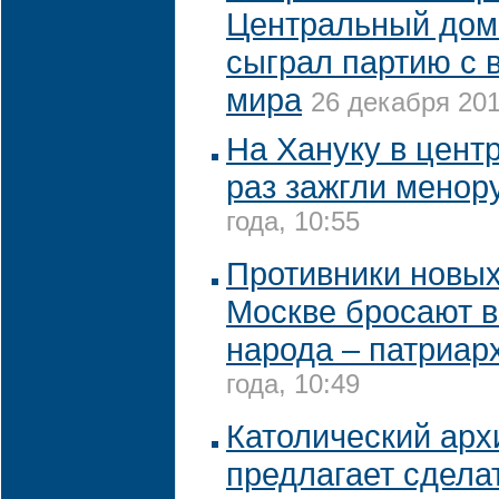
Центральный дом
сыграл партию с 
мира
26 декабря 201
На Хануку в цент
раз зажгли менор
года, 10:55
Противники новых
Москве бросают в
народа – патриар
года, 10:49
Католический арх
предлагает сдела