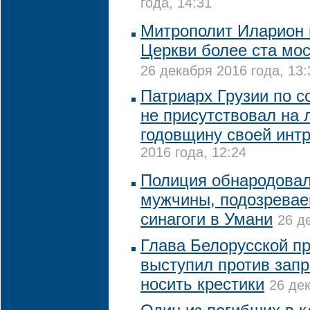
года, 14:31
Митрополит Иларион 
Церкви более ста мос
26 декабря 2016 года, 13:
Патриарх Грузии по с
не присутствовал на 
годовщину своей инт
2016 года, 12:24
Полиция обнародова
мужчины, подозревае
синагоги в Умани
26 д
Глава Белорусской п
выступил против запр
носить крестики
26 дек