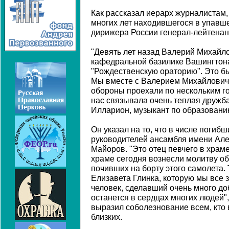
Как рассказал иерарх журналистам,
многих лет находившегося в упавш
дирижера России генерал-лейтенан
"Девять лет назад Валерий Михайл
кафедральной базилике Вашингтон
"Рождественскую ораторию". Это б
Мы вместе с Валерием Михайлович
обороны проехали по нескольким го
нас связывала очень теплая дружба
Илларион, музыкант по образовани
Он указал на то, что в числе погиб
руководителей ансамбля имени Але
Майоров. "Это отец певчего в храме
храме сегодня вознесли молитву об
почивших на борту этого самолета.
Елизавета Глинка, которую мы все з
человек, сделавший очень много доб
останется в сердцах многих людей",
выразил соболезнование всем, кто 
близких.