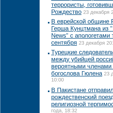
террористы, готовивш
Рождество
23 декабря 2
В еврейской общине 
Герша Кунцтмана из "
News" с апологетами 
сентября
23 декабря 20
Турецкие следовател
между убийцей россий
вероятными членами 
богослова Гюлена
23 
10:00
В Пакистане отправил
рождественский поез
религиозной терпимо
года, 18:32