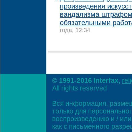
произведения искусст
вандализма штрафом
обязательными рабо
года, 12:34
© 1991-2016 Interfax,
rel
All rights reserved
Вся информация, размещ
только для персонально
воспроизведению и / ил
как с письменного разр