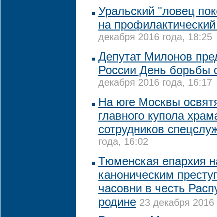
Уральский "ловец по
на профилактический
декабря 2016 года, 18:25
Депутат Милонов пред
России День борьбы 
декабря 2016 года, 16:17
На юге Москвы освятя
главного купола храм
сотрудников спецслу
года, 16:02
Тюменская епархия н
каноническим престу
часовни в честь Расп
родине
23 декабря 2016 