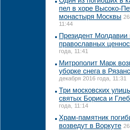
Один из погибших в к
пел в хоре Высоко-Пе
монастыря Москвы
26
11:44
Президент Молдавии 
православных ценнос
года, 11:41
Митрополит Марк воз
уборке снега в Рязан
декабря 2016 года, 11:31
Три московских улицы
святых Бориса и Глеб
года, 11:14
Храм-памятник поги
возведут в Воркуте
26