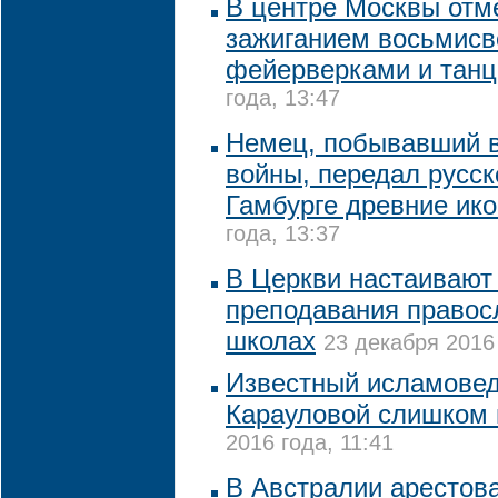
В центре Москвы отм
зажиганием восьмисв
фейерверками и тан
года, 13:47
Немец, побывавший в
войны, передал русск
Гамбурге древние ик
года, 13:37
В Церкви настаивают
преподавания правос
школах
23 декабря 2016 
Известный исламовед
Карауловой слишком
2016 года, 11:41
В Австралии арестов