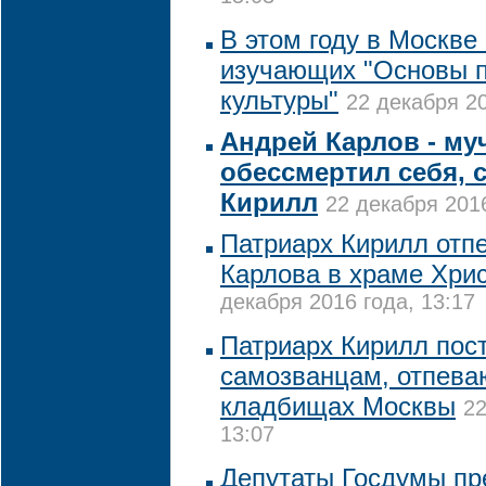
В этом году в Москве
изучающих "Основы 
культуры"
22 декабря 20
Андрей Карлов - му
обессмертил себя, 
Кирилл
22 декабря 2016
Патриарх Кирилл отп
Карлова в храме Хри
декабря 2016 года, 13:17
Патриарх Кирилл пос
самозванцам, отпева
кладбищах Москвы
22
13:07
Депутаты Госдумы пр