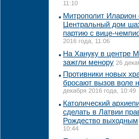
11:10
Митрополит Иларион 
Центральный дом шах
партию с вице-чемпи
2016 года, 11:06
На Хануку в центре М
зажгли менору
26 дека
Противники новых хр
бросают вызов воле н
декабря 2016 года, 10:49
Католический архиепи
сделать в Латвии пр
Рождество выходным
10:44