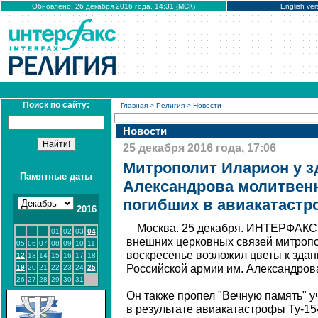
Обновлено: 26 декабря 2016 года, 14:31 (МСК)
English ver
Поиск по сайту:
Главная
>
Религия
> Новости
Новости
25 декабря 2016 года, 17:06
Митрополит Иларион у з
Памятные даты
Александрова молитвен
погибших в авиакатастр
2016
Москва. 25 декабря. ИНТЕРФАКС 
01
02
03
04
внешних церковных связей митроп
05
06
07
08
09
10
11
воскресенье возложил цветы к зда
12
13
14
15
16
17
18
Российской армии им. Александров
19
20
21
22
23
24
25
26
27
28
29
30
31
Он также пропел "Вечную память" 
в результате авиакатастрофы Ту-15