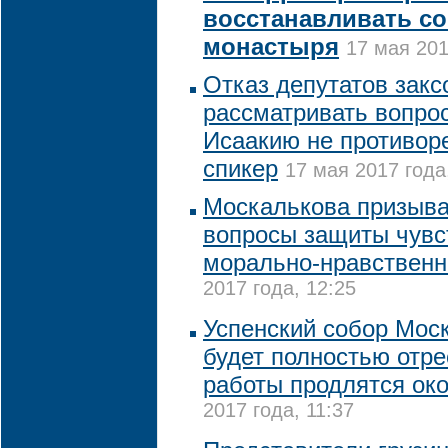
восстанавливать с
монастыря
17 мая 201
Отказ депутатов закс
рассматривать вопро
Исаакию не противоре
спикер
17 мая 2017 года
Москалькова призыва
вопросы защиты чувс
морально-нравственн
2017 года, 12:25
Успенский собор Мос
будет полностью отре
работы продлятся око
2017 года, 11:37