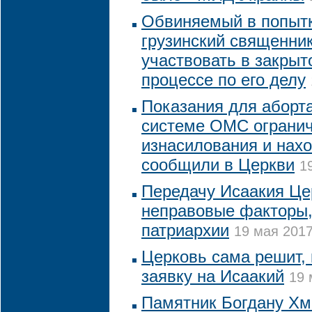
Обвиняемый в попытк
грузинский священник
участвовать в закры
процессе по его делу
Показания для аборта
системе ОМС ограни
изнасилования и нах
сообщили в Церкви
1
Передачу Исаакия Це
неправовые факторы,
патриархии
19 мая 2017
Церковь сама решит, 
заявку на Исаакий
19 
Памятник Богдану Хм