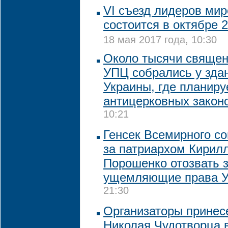
VI cъезд лидеров мир
состоится в октябре 2
18 мая 2017 года, 10:30
Около тысячи священ
УПЦ собрались у зда
Украины, где планиру
антицерковных закон
10:21
Генсек Всемирного со
за патриархом Кирил
Порошенко отозвать 
ущемляющие права 
21:30
Организаторы прине
Николая Чудотворца 