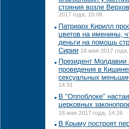
стояния возле Верхо
2017 года, 15:06
Патриарх Кирилл прос
цветов на именины, 
деньги на помощь ст
Сирии
18 мая 2017 года,
Президент Молдавии 
проведения в Кишин
сексуальных меньши
14:31
В "Оппоблоке" настаи
церковных законопрое
18 мая 2017 года, 14:26
В Крыму построят пе