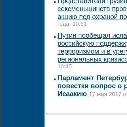
Представители грузин
сексменьшинств пров
акцию под охраной п
года, 10:51
Путин пообещал исл
российскую поддержк
терроризмом и в уре
региональных кризис
10:45
Парламент Петербур
повестки вопрос о 
Исаакию
17 мая 2017 г