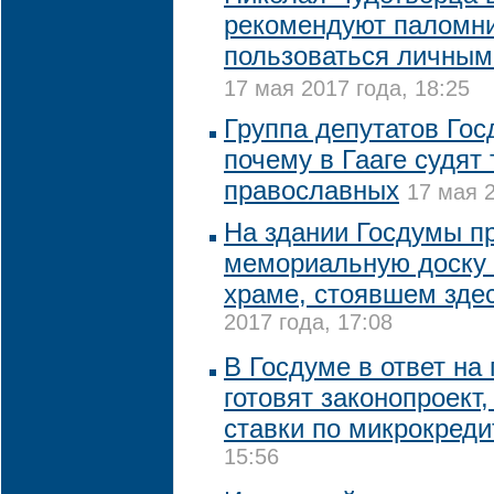
рекомендуют паломн
пользоваться личным
17 мая 2017 года, 18:25
Группа депутатов Гос
почему в Гааге судят 
православных
17 мая 2
На здании Госдумы п
мемориальную доску 
храме, стоявшем здес
2017 года, 17:08
В Госдуме в ответ на
готовят законопроект
ставки по микрокред
15:56