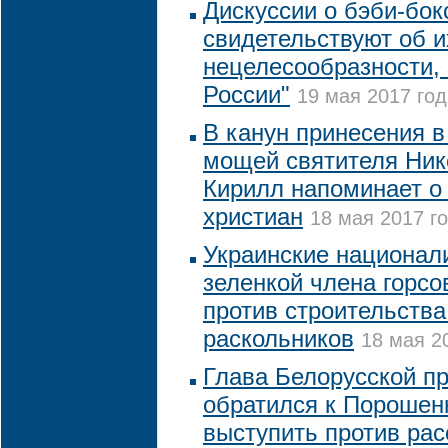
Дискуссии о бэби-бок
свидетельствуют об и
нецелесообразности,
России"
19 мая 2017 год
В канун принесения в
мощей святителя Ник
Кирилл напоминает о
христиан
18 мая 2017 го
Украинские национал
зеленкой члена горсо
против строительства
раскольников
18 мая 2
Глава Белорусской п
обратился к Порошен
выступить против ра