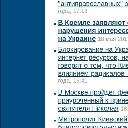
"антиправославных" 
года, 17:13
В Кремле заявляют 
нарушения интересо
на Украине
18 мая 201
Блокирование на Укр
интернет-ресурсов, н
говорят о том, что Ки
влиянием радикалов 
года, 15:41
В Москве пройдет фес
приуроченный к при
святителя Николая
18
Митрополит Киевский
благословил участни