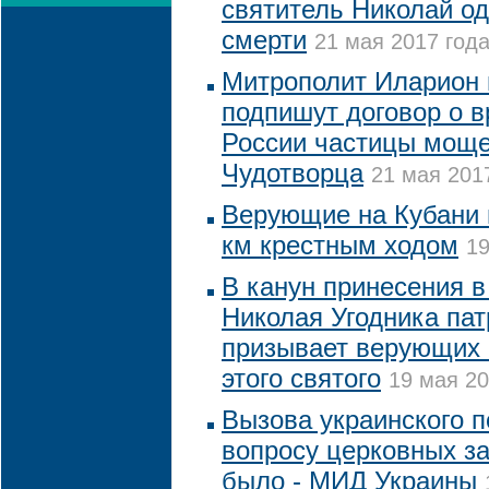
святитель Николай од
смерти
21 мая 2017 года
Митрополит Иларион 
подпишут договор о 
России частицы моще
Чудотворца
21 мая 2017
Верующие на Кубани 
км крестным ходом
19
В канун принесения 
Николая Угодника па
призывает верующих 
этого святого
19 мая 20
Вызова украинского п
вопросу церковных з
было - МИД Украины