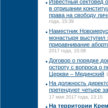
Известный сектовед 
в отрицании конститу
права на свободу лич
года, 15:39
Наместник Новоиерус
монастыря выступил 
приравнивание аборто
2017 года, 15:08
Договор о порядке до
остроту с вопроса о 
Церкви – Мединский
На должность директ
претендуют четыре з
17 мая 2017 года, 13:15
На территории Крем