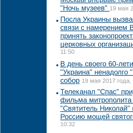
"Ночь музеев"
19 мая 2
Посла Украины вызва
связи с намерением 
принять законопроект
церковных организац
11:50
В день своего 60-лет
"Украина" ненадолго 
собор
19 мая 2017 года, 
Телеканал "Спас" при
фильма митрополита
"Святитель Николай" 
Россию мощей святог
10:32