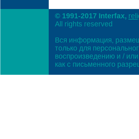
© 1991-2017 Interfax,
rel
All rights reserved
Вся информация, размещ
только для персонально
воспроизведению и / ил
как с письменного разр