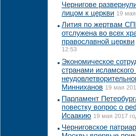
Чернигове развернули
лицом к церкви
19 мая
Лития по жертвам СП
отслужена во всех хр
православной церкви
12:53
Экономическое сотру
странами исламского
неудовлетворительно
Минниханов
19 мая 201
Парламент Петербурга
повестку вопрос о р
Исаакию
19 мая 2017 го
Черниговское патриа
Москвы впервые прим