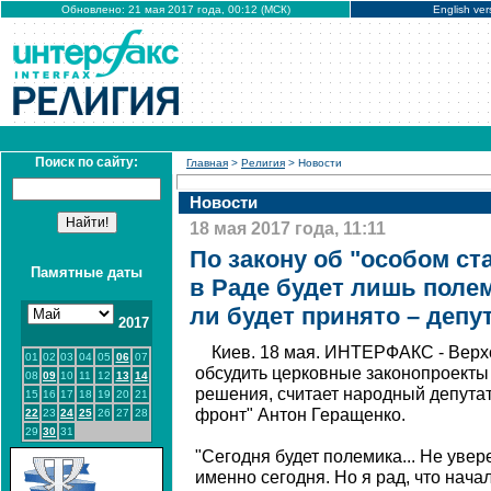
Обновлено: 21 мая 2017 года, 00:12 (МСК)
English ver
Поиск по сайту:
Главная
>
Религия
> Новости
Новости
18 мая 2017 года, 11:11
По закону об "особом ст
Памятные даты
в Раде будет лишь поле
ли будет принято – депу
2017
Киев. 18 мая. ИНТЕРФАКС - Верх
01
02
03
04
05
06
07
обсудить церковные законопроекты 
08
09
10
11
12
13
14
решения, считает народный депута
15
16
17
18
19
20
21
фронт" Антон Геращенко.
22
23
24
25
26
27
28
29
30
31
"Сегодня будет полемика... Не увер
именно сегодня. Но я рад, что начал