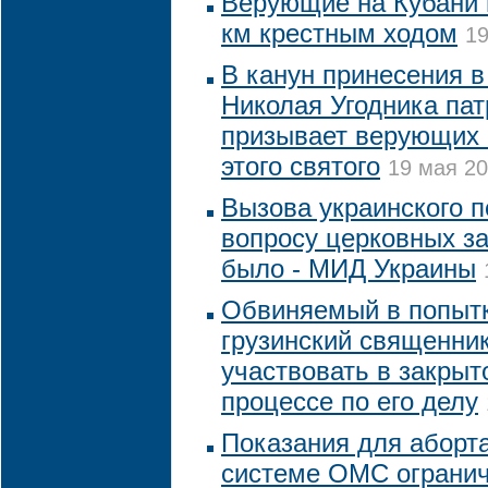
Верующие на Кубани 
км крестным ходом
19
В канун принесения 
Николая Угодника па
призывает верующих 
этого святого
19 мая 20
Вызова украинского п
вопросу церковных з
было - МИД Украины
Обвиняемый в попытк
грузинский священник
участвовать в закры
процессе по его делу
Показания для аборта
системе ОМС ограни