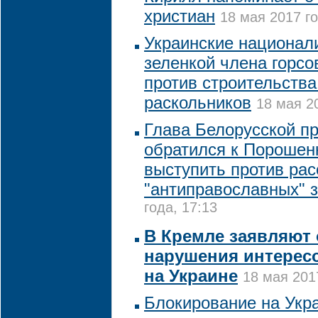
христиан
18 мая 2017 го
Украинские национал
зеленкой члена горсо
против строительства
раскольников
18 мая 2
Глава Белорусской п
обратился к Порошен
выступить против ра
"антиправославных" 
года, 17:13
В Кремле заявляют 
нарушения интересо
на Украине
18 мая 201
Блокирование на Укр