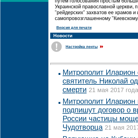
путем голосования простым большин
Украинской православной церкви, п
"рейдерских" захватов ее храмов и
самопровозглашенному "Киевскому 
Версия для печати
Новости
Настройка ленты
Митрополит Иларион с
святитель Николай од
смерти
21 мая 2017 года
Митрополит Иларион 
подпишут договор о 
России частицы моще
Чудотворца
21 мая 2017