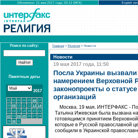
Обновлено: 21 мая 2017 года, 00:12 (МСК)
English ver
Поиск по сайту:
Главная
>
Религия
> Новости
Новости
19 мая 2017 года, 11:50
Посла Украины вызвали 
Памятные даты
намерением Верховной 
законопроекты о статус
2017
организаций
01
02
03
04
05
06
07
08
09
10
11
12
13
14
Москва. 19 мая. ИНТЕРФАКС - По
15
16
17
18
19
20
21
Татьяна Ижевская была вызвана на
22
23
24
25
26
27
28
готовящимся принятием Верховной 
29
30
31
которые в Русской православной ц
сообщили в Украинской православн