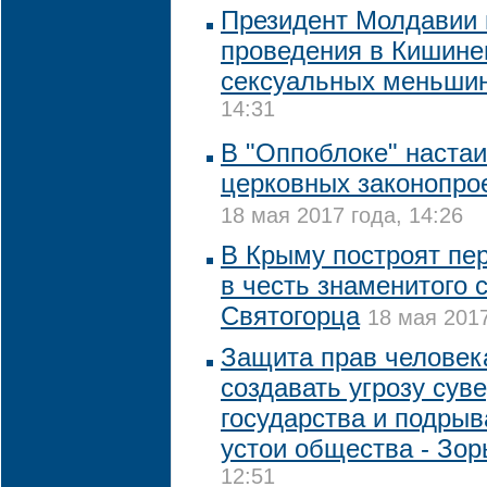
Президент Молдавии 
проведения в Кишин
сексуальных меньши
14:31
В "Оппоблоке" настаи
церковных законопрое
18 мая 2017 года, 14:26
В Крыму построят пе
в честь знаменитого 
Святогорца
18 мая 2017
Защита прав человек
создавать угрозу сув
государства и подры
устои общества - Зор
12:51