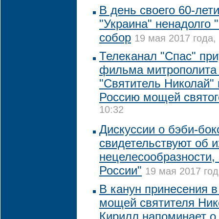
В день своего 60-лет
"Украина" ненадолго 
собор
19 мая 2017 года, 
Телеканал "Спас" при
фильма митрополита
"Святитель Николай" 
Россию мощей святог
10:32
Дискуссии о бэби-бок
свидетельствуют об и
нецелесообразности,
России"
19 мая 2017 год
В канун принесения в
мощей святителя Ник
Кирилл напоминает о