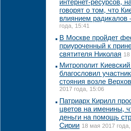
интернет-ресурсов, н
говорят о том, что Ки
влиянием радикалов 
года, 15:41
В Москве пройдет фес
приуроченный к при
святителя Николая
18
Митрополит Киевский
благословил участни
стояния возле Верхо
2017 года, 15:06
Патриарх Кирилл прос
цветов на именины, 
деньги на помощь ст
Сирии
18 мая 2017 года,