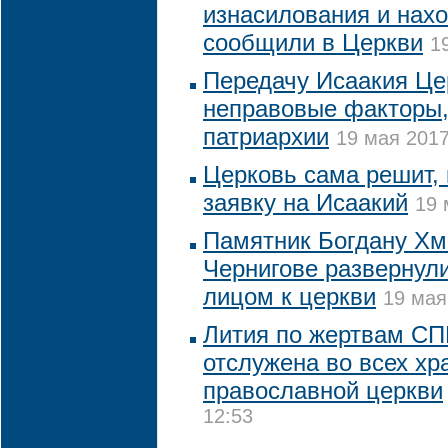
изнасилования и нах
сообщили в Церкви
1
Передачу Исаакия Це
неправовые факторы,
патриархии
19 мая 2017
Церковь сама решит, 
заявку на Исаакий
19 
Памятник Богдану Хм
Чернигове развернули
лицом к церкви
19 мая
Лития по жертвам СП
отслужена во всех хр
православной церкви
12:53