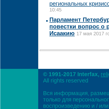
региональных кризис
10:45
Парламент Петербур
повестки вопрос о 
Исаакию
17 мая 2017 г
© 1991-2017 Interfax,
rel
All rights reserved
Вся информация, размещ
только для персонально
воспроизведению и / ил