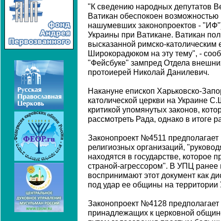
"К сведению народных депутатов В
Ватикан обеспокоен возможностью 
нашумевших законопроектов - "ИФ"
Украины при Ватикане. Ватикан пол
высказанной римско-католическим
Широкорадюком на эту тему", - соо
"Фейсбуке" зампред Отдела внешни
протоиерей Николай Данилевич.
Накануне епископ Харьковско-Запо
католической церкви на Украине С
критикой упомянутых законов, кото
рассмотреть Рада, однако в итоге 
Законопроект №4511 предполагает
религиозных организаций, "руково
находятся в государстве, которое 
страной-агрессором". В УПЦ ранее 
воспринимают этот документ как д
под удар ее общины на территории
Законопроект №4128 предполагает 
принадлежащих к церковной общине