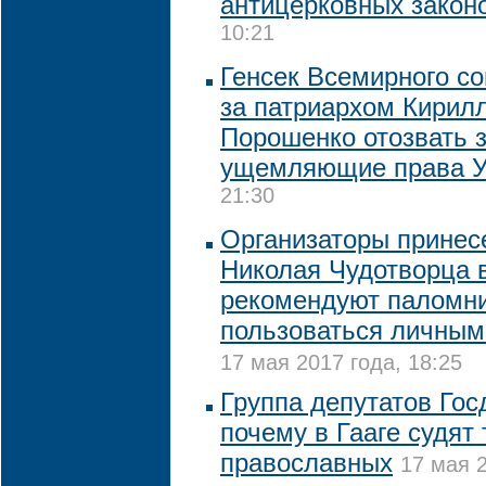
антицерковных закон
10:21
Генсек Всемирного со
за патриархом Кирил
Порошенко отозвать 
ущемляющие права 
21:30
Организаторы прине
Николая Чудотворца 
рекомендуют паломн
пользоваться личным
17 мая 2017 года, 18:25
Группа депутатов Гос
почему в Гааге судят 
православных
17 мая 2