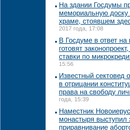
На здании Госдумы п
мемориальную доску 
храме, стоявшем здес
2017 года, 17:08
В Госдуме в ответ на
готовят законопроект
ставки по микрокред
15:56
Известный сектовед 
в отрицании конститу
права на свободу лич
года, 15:39
Наместник Новоиерус
монастыря выступил 
приравнивание аборто