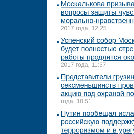
Москалькова призыва
вопросы защиты чувс
морально-нравственн
2017 года, 12:25
Успенский собор Мос
будет полностью отре
работы продлятся око
2017 года, 11:37
Представители грузин
сексменьшинств пров
акцию под охраной п
года, 10:51
Путин пообещал исл
российскую поддержк
терроризмом и в уре