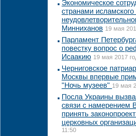
Экономическое сотру
странами исламского
неудовлетворительно
Минниханов
19 мая 201
Парламент Петербурга
повестку вопрос о р
Исаакию
19 мая 2017 го
Черниговское патриа
Москвы впервые прим
"Ночь музеев"
19 мая 2
Посла Украины вызва
связи с намерением 
принять законопроект
церковных организац
11:50