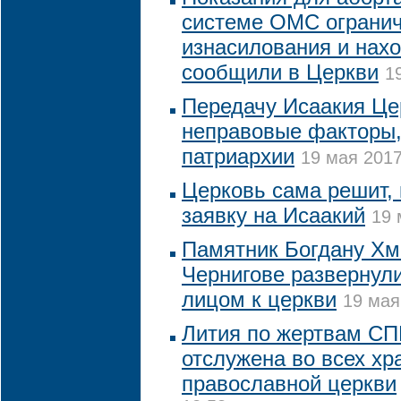
системе ОМС ограни
изнасилования и нах
сообщили в Церкви
1
Передачу Исаакия Це
неправовые факторы,
патриархии
19 мая 2017
Церковь сама решит, 
заявку на Исаакий
19 
Памятник Богдану Хм
Чернигове развернули
лицом к церкви
19 мая
Лития по жертвам СП
отслужена во всех хр
православной церкви