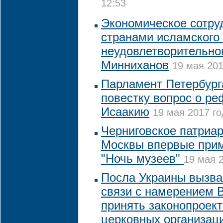
12:53
Экономическое сотру
странами исламского
неудовлетворительно
Минниханов
19 мая 201
Парламент Петербурга
повестку вопрос о р
Исаакию
19 мая 2017 го
Черниговское патриа
Москвы впервые прим
"Ночь музеев"
19 мая 2
Посла Украины вызва
связи с намерением 
принять законопроект
церковных организац