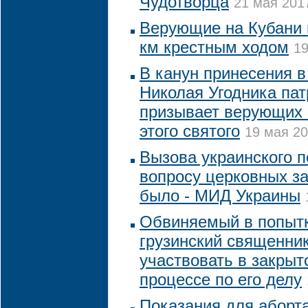
Чудотворца
21 мая 2017
Верующие на Кубани 
км крестным ходом
19
В канун принесения 
Николая Угодника па
призывает верующих 
этого святого
19 мая 20
Вызова украинского п
вопросу церковных з
было - МИД Украины
Обвиняемый в попытк
грузинский священник
участвовать в закры
процессе по его делу
Показания для аборта