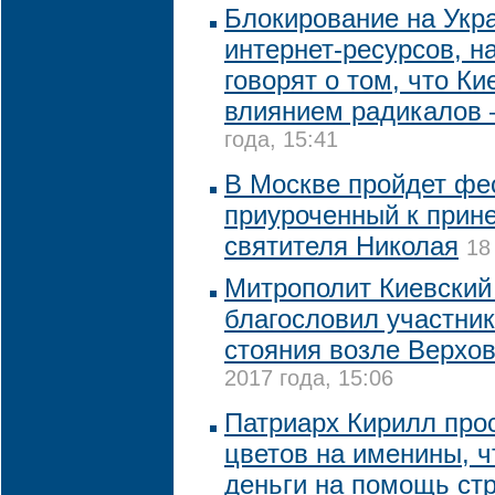
Блокирование на Укр
интернет-ресурсов, н
говорят о том, что Ки
влиянием радикалов 
года, 15:41
В Москве пройдет фес
приуроченный к при
святителя Николая
18
Митрополит Киевский
благословил участни
стояния возле Верхо
2017 года, 15:06
Патриарх Кирилл прос
цветов на именины, 
деньги на помощь ст