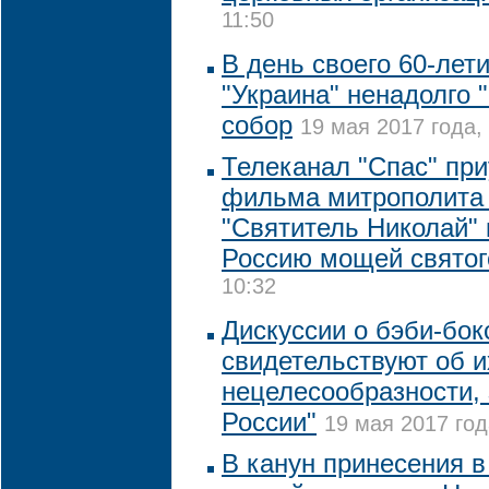
11:50
В день своего 60-лет
"Украина" ненадолго 
собор
19 мая 2017 года, 
Телеканал "Спас" при
фильма митрополита
"Святитель Николай" 
Россию мощей святог
10:32
Дискуссии о бэби-бок
свидетельствуют об и
нецелесообразности,
России"
19 мая 2017 год
В канун принесения в