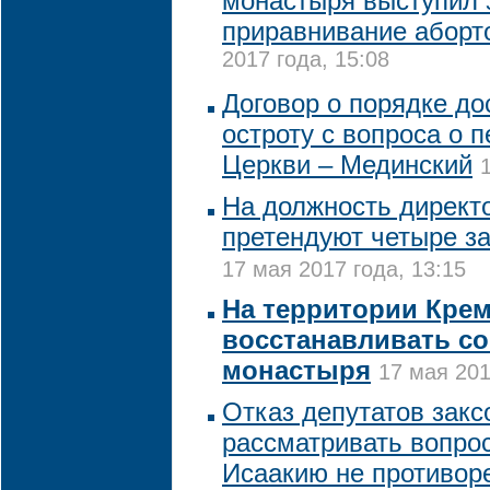
монастыря выступил 
приравнивание аборто
2017 года, 15:08
Договор о порядке до
остроту с вопроса о 
Церкви – Мединский
На должность директ
претендуют четыре з
17 мая 2017 года, 13:15
На территории Крем
восстанавливать с
монастыря
17 мая 201
Отказ депутатов закс
рассматривать вопро
Исаакию не противоре