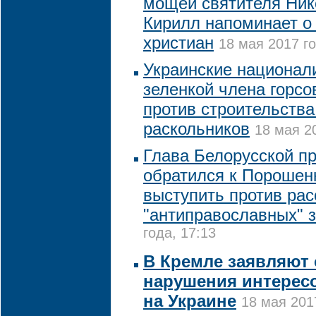
мощей святителя Ник
Кирилл напоминает о
христиан
18 мая 2017 го
Украинские национал
зеленкой члена горсо
против строительства
раскольников
18 мая 2
Глава Белорусской п
обратился к Порошен
выступить против ра
"антиправославных" 
года, 17:13
В Кремле заявляют 
нарушения интересо
на Украине
18 мая 201