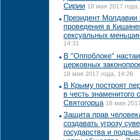
Сирии
18 мая 2017 года,
Президент Молдавии 
проведения в Кишин
сексуальных меньши
14:31
В "Оппоблоке" настаи
церковных законопрое
18 мая 2017 года, 14:26
В Крыму построят пе
в честь знаменитого 
Святогорца
18 мая 2017
Защита прав человек
создавать угрозу сув
государства и подры