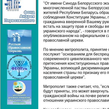
"От имени Синода Белорусского экз
многочисленной паствы Белорусско
жителей Республики Беларусь обра
соблюдения Конституции Украины, п
гражданина вверенной Вашему руко
встать на защиту прав и свободы в
украинского народа", - говорится в
опубликованном на официальном с
православной церкви.
По мнению митрополита, принятие
послужит "основанием для беспрец
современного цивилизованного чел
притеснения конституционных прав
Украины, вопиющей дискриминаци
населения страны по признаку его 
православной церкви".
Митрополит также считает, что, "е
будут приняты, это может ввергнут
гражданской войны на почве религи
отношении украинского православи