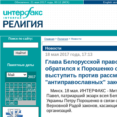
Обновлено: 21 мая 2017 года, 00:12 (МСК)
English ver
Поиск по сайту:
Главная
>
Религия
> Новости
Новости
18 мая 2017 года, 17:13
Глава Белорусской прав
Памятные даты
обратился к Порошенко 
выступить против расс
2017
"антиправославных" зак
01
02
03
04
05
06
07
08
09
10
11
12
13
14
Минск. 18 мая. ИНТЕРФАКС - Мит
15
16
17
18
19
20
21
Павел, патриарший экзарх всея Бел
22
23
24
25
26
27
28
Украины Петру Порошенко в связи
29
30
31
Верховной Радой законов, касающи
организаций.