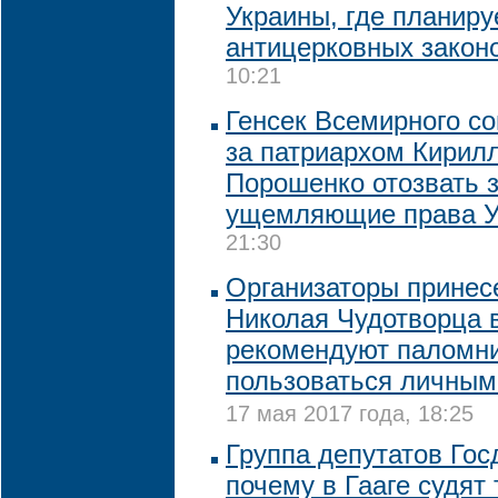
Украины, где планиру
антицерковных закон
10:21
Генсек Всемирного со
за патриархом Кирил
Порошенко отозвать 
ущемляющие права 
21:30
Организаторы прине
Николая Чудотворца 
рекомендуют паломн
пользоваться личным
17 мая 2017 года, 18:25
Группа депутатов Гос
почему в Гааге судят 