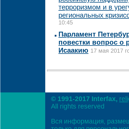
терроризмом и в уре
региональных кризис
10:45
Парламент Петербур
повестки вопрос о 
Исаакию
17 мая 2017 г
© 1991-2017 Interfax,
rel
All rights reserved
Вся информация, размещ
только для персонально