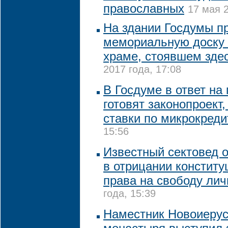
православных
17 мая 2
На здании Госдумы п
мемориальную доску 
храме, стоявшем здес
2017 года, 17:08
В Госдуме в ответ на
готовят законопроект
ставки по микрокред
15:56
Известный сектовед 
в отрицании конститу
права на свободу лич
года, 15:39
Наместник Новоиерус