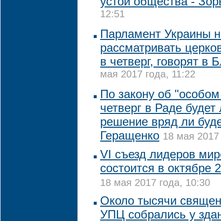
устои общества - Зор
12:51
Парламент Украины н
рассматривать церко
в четверг, говорят в
мая 2017 года, 11:22
По закону об "особом
четверг в Раде будет
решение вряд ли буде
Геращенко
18 мая 2017 
VI cъезд лидеров мир
состоится в октябре 2
18 мая 2017 года, 10:30
Около тысячи священ
УПЦ собрались у зда