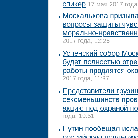
спикер
17 мая 2017 года
Москалькова призыва
вопросы защиты чувс
морально-нравственн
2017 года, 12:25
Успенский собор Мос
будет полностью отре
работы продлятся око
2017 года, 11:37
Представители грузин
сексменьшинств пров
акцию под охраной п
года, 10:51
Путин пообещал исл
российскую поддержк