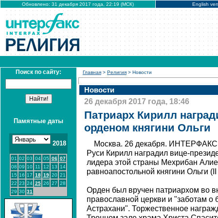
Обновлено: 31 декабря 2017 года, 22:19 (МСК)
English ver
Поиск по сайту:
Главная
>
Религия
> Новости
Новости
26 декабря 2017 года, 18:46
Патриарх Кирилл наград
Памятные даты
орденом княгини Ольги
2018
Москва. 26 декабря. ИНТЕРФАКС 
Руси Кирилл наградил вице-презид
01
02
03
04
05
06
07
лидера этой страны Мехрибан Алие
08
09
10
11
12
13
14
равноапостольной княгини Ольги (II
15
16
17
18
19
20
21
22
23
24
25
26
27
28
Орден был вручен патриархом во в
29
30
31
православной церкви и "заботам о 
Астрахани". Торжественное награжд
Тронном зале храма Христа Спасит