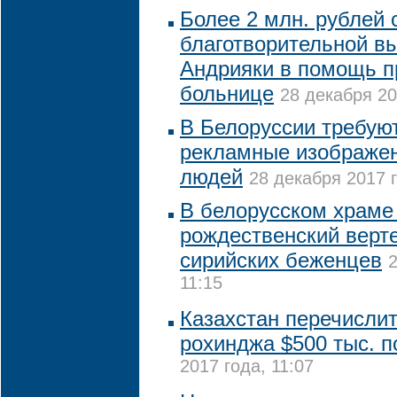
Более 2 млн. рублей 
благотворительной в
Андрияки в помощь п
больнице
28 декабря 20
В Белоруссии требуют
рекламные изображен
людей
28 декабря 2017 г
В белорусском храме
рождественский верт
сирийских беженцев
2
11:15
Казахстан перечисли
рохинджа $500 тыс. 
2017 года, 11:07