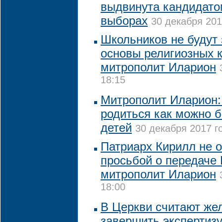
выдвинута кандидато
выборах
30 декабря 201
Школьников не будут 
основы религиозных к
митрополит Иларион
18:15
Митрополит Иларион: 
родиться как можно 
детей
30 декабря 2017 г
Патриарх Кирилл не 
просьбой о передаче 
митрополит Иларион
18:00
В Церкви считают же
завершить экспертизу