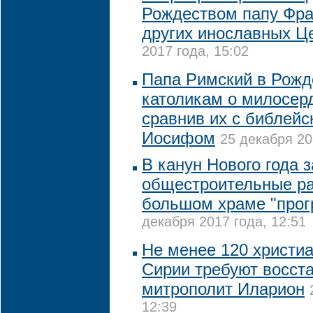
Рождеством папу Фра
других инославных Ц
2017 года, 15:02
Папа Римский в Рожд
католикам о милосерд
сравнив их с библей
Иосифом
25 декабря 20
В канун Нового года 
общестроительные р
большом храме "про
декабря 2017 года, 12:51
Не менее 120 христиа
Сирии требуют восста
митрополит Иларион
12:39