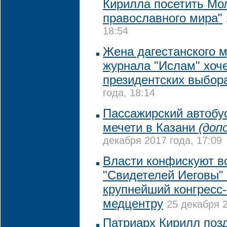
Кирилла посетить Мо
православного мира"
18:54
Жена дагестанского м
журнала "Ислам" хоче
президентских выбор
года, 18:14
Пассажирский автобу
мечети в Казани
(доп
декабря 2017 года, 17:09
Власти конфискуют в
"Свидетелей Иеговы" 
крупнейший конгресс-
медцентру
25 декабря 2
Патриарх Кирилл поз