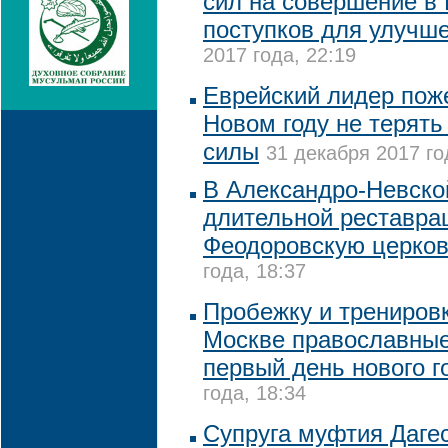
сил на совершение в 
поступков для улучш
2017 года, 22:19
Еврейский лидер пож
Новом году не терять 
силы
31 декабря 2017 го
В Александро-Невско
длительной реставра
Феодоровскую церко
года, 18:37
Пробежку и тренировк
Москве православные
первый день нового г
года, 18:34
Супруга муфтия Даге