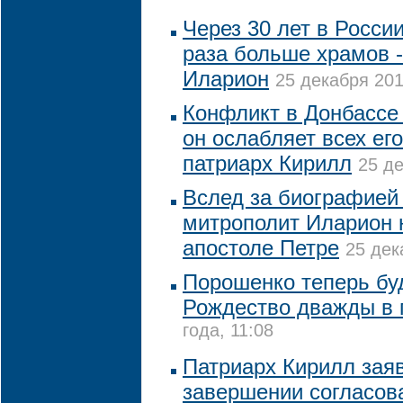
Через 30 лет в Росси
раза больше храмов 
Иларион
25 декабря 201
Конфликт в Донбассе 
он ослабляет всех его
патриарх Кирилл
25 де
Вслед за биографией
митрополит Иларион 
апостоле Петре
25 дек
Порошенко теперь бу
Рождество дважды в 
года, 11:08
Патриарх Кирилл зая
завершении согласов