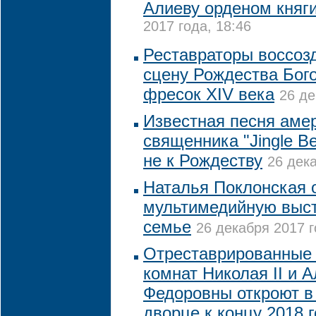
Алиеву орденом княг
2017 года, 18:46
Реставраторы воссоз
сцену Рождества Бог
фресок XIV века
26 де
Известная песня аме
священника "Jingle Be
не к Рождеству
26 дека
Наталья Поклонская 
мультимедийную выст
семье
26 декабря 2017 г
Отреставрированные 
комнат Николая II и 
Федоровны откроют в
дворце к концу 2018 