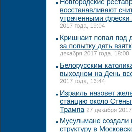
Новгородские рестав
восстанавливают счи
утраченными фрески 
2017 года, 19:04
Кришнаит попал под 
за попытку дать взятк
декабря 2017 года, 18:00
Белорусским католик
выходном на День вс
2017 года, 16:44
Израиль назовет жел
станцию около Стены 
Трампа
27 декабря 2017
Мусульмане создали 
структуру в Московс