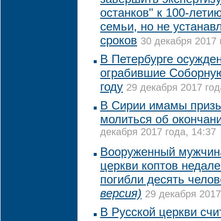
останков" к 100-лети
семьи, но не устанав
сроков
30 декабря 2017 
В Петербурге осужде
ограбившие Соборную
году
29 декабря 2017 год
В Сирии имамы приз
молиться об окончани
декабря 2017 года, 14:37
Вооруженный мужчина
церкви коптов недале
погибли десять чело
версия)
29 декабря 2017
В Русской церкви счи