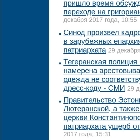
пришло время обсужд
переходе на григориа
декабря 2017 года, 10:55
Синод произвел кадр
в зарубежных епархи
патриархата
29 декабря
Тегеранская полиция
намерена арестовыва
одежда не соответст
дресс-коду - СМИ
29 д
Правительство Эстон
Лютеранской, а такж
церкви Константиноп
патриархата ущерб о
2017 года, 15:31