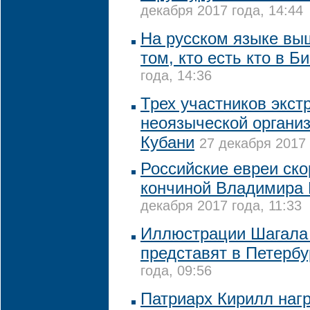
декабря 2017 года, 14:44
На русском языке вы
том, кто есть кто в Б
года, 14:36
Трех участников экст
неоязыческой органи
Кубани
27 декабря 2017 
Российские евреи ско
кончиной Владимира 
декабря 2017 года, 11:33
Иллюстрации Шагала 
представят в Петербу
года, 09:56
Патриарх Кирилл наг