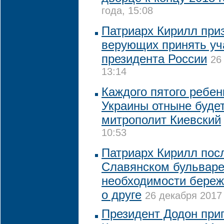
года, 15:08
Патриарх Кирилл при
верующих принять уч
президента России
26
13:14
Каждого пятого ребен
Украины отныне будет
митрополит Киевский
10:53
Патриарх Кирилл пос
Славянском бульваре
необходимости береж
о друге
26 декабря 2017 
Президент Додон при