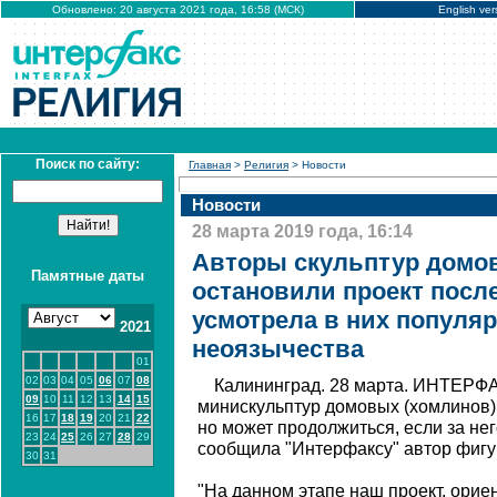
Обновлено: 20 августа 2021 года, 16:58 (МСК)
English ver
Поиск по сайту:
Главная
>
Религия
> Новости
Новости
28 марта 2019 года, 16:14
Авторы скульптур домо
Памятные даты
остановили проект после
усмотрела в них популя
2021
неоязычества
01
02
03
04
05
06
07
08
Калининград. 28 марта. ИНТЕРФА
09
10
11
12
13
14
15
минискульптур домовых (хомлинов)
16
17
18
19
20
21
22
но может продолжиться, если за не
23
24
25
26
27
28
29
сообщила "Интерфаксу" автор фигу
30
31
"На данном этапе наш проект, орие