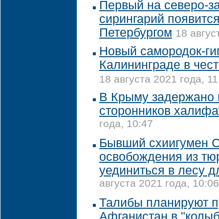
Первый на северо-з
сирингарий появится
Петербургом
18 авгус
Новый самородок-гиг
Калининграде в чес
18 августа 2021 года, 11
В Крыму задержано 
сторонников халифа
года, 10:47
Бывший схиигумен С
освобождения из тю
уединиться в лесу 
августа 2021 года, 10:06
Талибы планируют п
Афганистан в "колыб