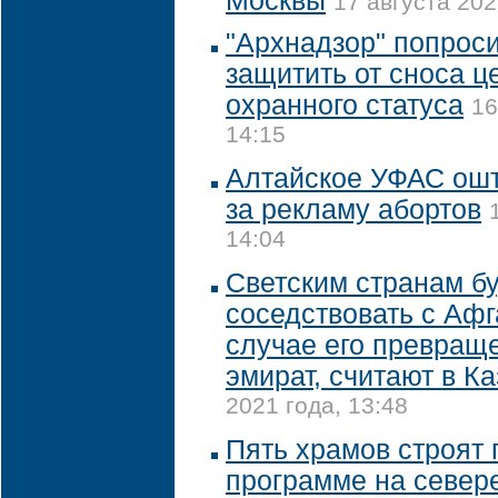
Москвы
17 августа 202
"Архнадзор" попрос
защитить от сноса ц
охранного статуса
16
14:15
Алтайское УФАС ош
за рекламу абортов
14:04
Светским странам б
соседствовать с Аф
случае его превращ
эмират, считают в К
2021 года, 13:48
Пять храмов строят 
программе на север