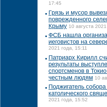
17:45
Грязь и мусор вывез
поврежденного селе
Крыму
10 августа 2021
ФСБ нашла организа
иеговистов на севе
2021 года, 15:11
Патриарх Кирилл счи
результаты выступл
спортсменов в Токи
честным людям
10 ав
Поджигатель собора
католического свящ
2021 года, 15:52