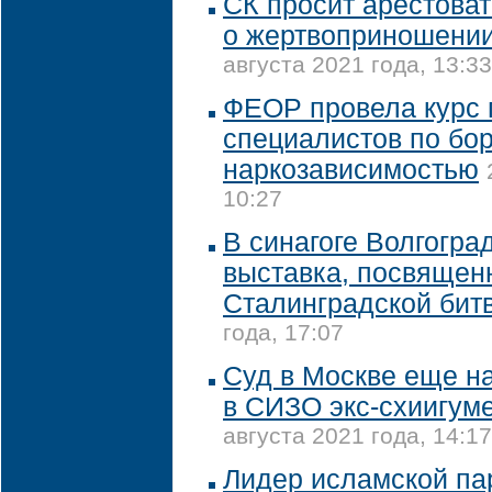
СК просит арестова
о жертвоприношении
августа 2021 года, 13:33
ФЕОР провела курс 
специалистов по бор
наркозависимостью
10:27
В синагоге Волгогра
выставка, посвящен
Сталинградской бит
года, 17:07
Суд в Москве еще на
в СИЗО экс-схиигум
августа 2021 года, 14:17
Лидер исламской па