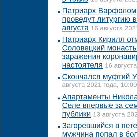
Патриарх Варфолом
проведут литургию 
августа
16 августа 202
Патриарх Кирилл от
Соловецкий монасты
заражения коронави
настоятеля
16 августа
Скончался муфтий У
августа 2021 года, 10:00
Апартаменты Никола
Селе впервые за сем
публики
13 августа 202
Загоревшийся в пет
мужчина попал в бо