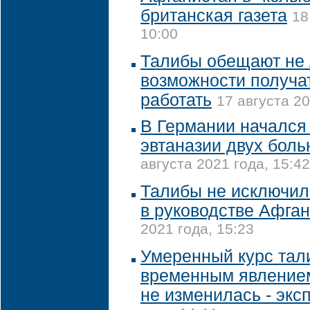
британская газета
18
10:00
Талибы обещают не
возможности получа
работать
17 августа 20
В Германии начался
эвтаназии двух бол
августа 2021 года, 15:42
Талибы не исключил
в руководстве Афга
2021 года, 15:23
Умеренный курс тал
временным явлением
не изменилась - экс