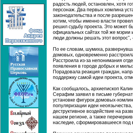
радость людей, остановлен, хотя го
персонаж. Два первых хомлина уст
законодательства и после разрешен
хотим, чтобы именно власти провел
решил судьбу проекта. Это может б
официальных сайтах той же мэрии 
люди должны решать этот вопрос", 
По ее словам, шумиха, развернувша
домовых, одновременно расстроила
Расстроила из-за непонимания отд
появления в городе добрых и милы
Порадовала реакция граждан, напр
поддержку самой идеи проекта, отм
Как сообщалось, архиепископ Кали
Серафим заявил в письме губернато
установке фигурок домовых-хомлин
популяризации идеи неоязычества,
деструктивное воздействие на разв
нашем регионе, а также перечеркив
наследие, сформировавшееся под в