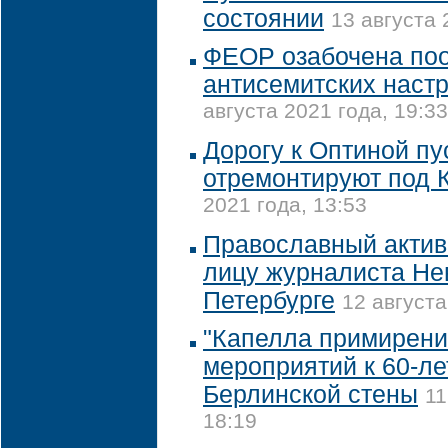
состоянии
13 августа 
ФЕОР озабочена по
антисемитских наст
августа 2021 года, 19:33
Дорогу к Оптиной п
отремонтируют под 
2021 года, 13:53
Православный актив
лицу журналиста Не
Петербурге
12 августа
"Капелла примирени
мероприятий к 60-ле
Берлинской стены
11
18:19