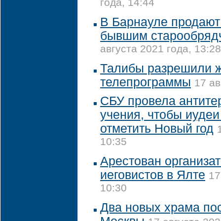
года, 14:44
В Барнауле продают 
бывшим старообряд
августа 2021 года, 13:28
Талибы разрешили 
телепрограммы
17 ав
СБУ провела антите
учения, чтобы иудеи
отметить Новый год
10:35
Арестован организат
иеговистов в Ялте
17
10:30
Два новых храма пос