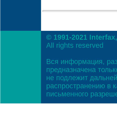
© 1991-2021 Interfax
All rights reserved
Вся информация, ра
предназначена тольк
не подлежит дальней
распространению в к
письменного разреш