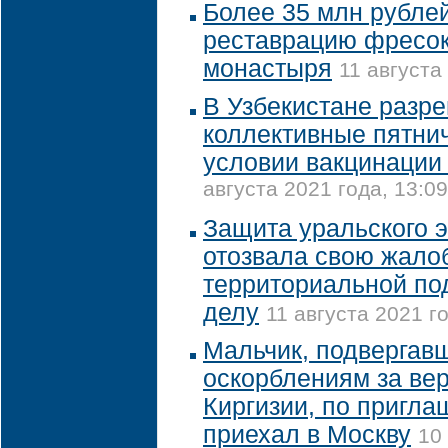
Более 35 млн рубле
реставрацию фресок
монастыря
11 августа
В Узбекистане разр
коллективные пятни
условии вакцинации
августа 2021 года, 13:09
Защита уральского э
отозвала свою жало
территориальной под
делу
11 августа 2021 го
Мальчик, подвергав
оскорблениям за вер
Киргизии, по пригл
приехал в Москву
10