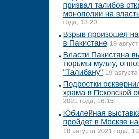
призвал талибов отк
монополии на власт
года, 13:20
Взрыв произошел на
в Пакистане
19 август
Власти Пакистана в
тюрьмы муллу, оппо
"Талибану"
19 августа
Подростки оскверни
храма в Псковской о
2021 года, 16:15
Юбилейная выставка
пройдет в Москве н
18 августа 2021 года, 13