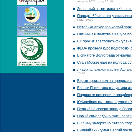
августа 2021 года, 10:16
Зеленский встретился в Киеве
Порядка 60 человек доставлены
года, 10:00
Историко-археологический парк 
Пятничная молитва в Кабуле пр
СК просит арестовать фигурант
ФЕОР провела курс подготовки 
В синагоге Волгограда открыла
Суд в Москве еще на полгода ос
Лидер исламской партии Афгани
13:20
Взрыв произошел на процессии
Власти Пакистана выпустили из
Подростки осквернили кладбище
Юбилейная выставка-ярмарка "А
Первый на северо-западе Росси
Новый самородок-гигант назвал
В Крыму задержано пятеро сто
Бывший схиигумен Сергий после