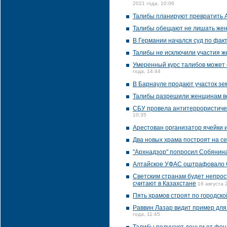
2021 года, 10:06
Талибы планируют превратить А
Талибы обещают не лишать жен
В Германии начался суд по фак
Талибы не исключили участия ж
Умеренный курс талибов может 
года, 14:44
В Барнауле продают участок з
Талибы разрешили женщинам в
СБУ провела антитеррористичес
10:35
Арестован организатор ячейки и
Два новых храма построят на с
"Архнадзор" попросил Собянина
Алтайское УФАС оштрафовало G
Светским странам будет непрос
считают в Казахстане
16 августа 
Пять храмов строят по городск
Раввин Лазар видит пример для
года, 11:45