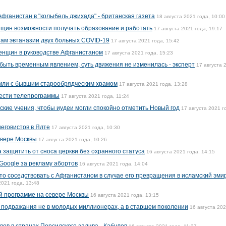
фганистан в "колыбель джихада" - британская газета
18 августа 2021 года, 10:00
щин возможности получать образование и работать
17 августа 2021 года, 19:17
там эвтаназии двух больных COVID-19
17 августа 2021 года, 15:42
енщин в руководстве Афганистаном
17 августа 2021 года, 15:23
быть временным явлением, суть движения не изменилась - эксперт
17 августа 
емли с бывшим старообрядческим храмом
17 августа 2021 года, 13:28
ести телепрограммы
17 августа 2021 года, 11:24
кие учения, чтобы иудеи могли спокойно отметить Новый год
17 августа 2021 г
еговистов в Ялте
17 августа 2021 года, 10:30
евере Москвы
17 августа 2021 года, 10:26
 защитить от сноса церкви без охранного статуса
16 августа 2021 года, 14:15
oogle за рекламу абортов
16 августа 2021 года, 14:04
то соседствовать с Афганистаном в случае его превращения в исламский эмир
2021 года, 13:48
ой программе на севере Москвы
16 августа 2021 года, 13:15
 подражания не в молодых миллионерах, а в старшем поколении
16 августа 20