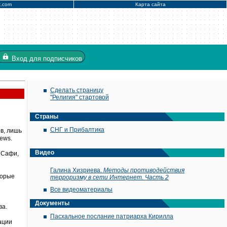
x.com
Карта сайта
Вход
для подписчиков
Сделать страницу
"Религия" стартовой
Страны
СНГ и Прибалтика
в, лишь
ews.
Видео
а Сафи,
Галина Хизриева.
Методы противодействия
торые
терроризму в сети Интернет. Часть 2
Все видеоматериалы
Документы
ва.
Пасхальное послание патриарха Кирилла
ации