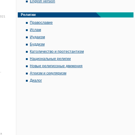
English version
Религии
2021
Православие
Ислам
Иудаизм
Буддизм
Католичество и протестантизм
Национальные религии
Новые религиозные движения
,
Атеизм и секуляризм
Диалог
та