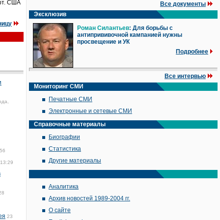
рт. США
Все документы
Эксклюзив
ницу
Роман Силантьев
: Для борьбы с
антипрививочной кампанией нужны
просвещение и УК
Подробнее
Все интервью
и
Мониторинг СМИ
Печатные СМИ
ода,
Электронные и сетевые СМИ
3
Справочные материалы
Биографии
Статистика
:56
Другие материалы
 13:29
в
Аналитика
28
Архив новостей 1989-2004 гг.
О сайте
ея
23