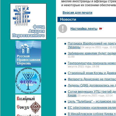
многие иностранцы и афганцы стре
и некоторые их союзники обеспечив
Версия для печати
Новости
Настройка ленты
Патриарх Варфоломей не присут
Украины
24 августа 2021 года, 11:0
Забивание камнями будет редки
11:00
Генпрокуратура признала нежел
августа 2021 года, 16:08
Старинный храм Космы и Дамиа
Филарета Денисенко не приглас
Лидеры ОДКБ договорились не д
Сотни верующих УПЦ третий де
Киеве
23 августа 2021 года, 12:14
Цель "Талибана" – исламское пр
ЕС обеспокоен усилением рели
В Михайловском соборе Киева 