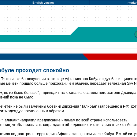
English version
Interfa
абуле проходит спокойно
 Пятничные богослужения в столице Афганистана Кабуле идут без инциденто
рые мечети пришло больше прихожан, чем обычно, передает телеканал Sky N
м, но их было больше", - приводит телеканал слова местного жителя Джавид
чений пока не было.
 мечетей не были замечены боевики движения "Талибан" (запрещено в РФ), ко
осить одежду определенным образом.
е "Талибан" направил предписание имамам по всей стране использовать
ения, чтобы призывать сограждан к объединению и отговаривать их от бегст
 взяло под контроль территорию Афганистана, в том числе Кабул. В этой ситу