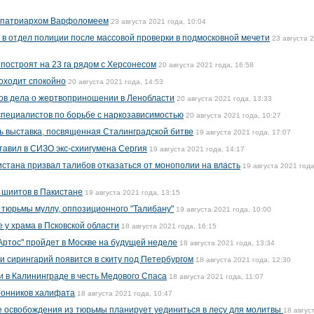
 с патриархом Варфоломеем
23 августа 2021 года, 10:04
 в отдел полиции после массовой проверки в подмосковной мечети
23 августа 
построят на 23 га рядом с Херсонесом
20 августа 2021 года, 16:58
оходит спокойно
20 августа 2021 года, 14:53
ов дела о жертвоприношении в Ленобласти
20 августа 2021 года, 13:33
специалистов по борьбе с наркозависимостью
20 августа 2021 года, 10:27
сь выставка, посвященная Сталинградской битве
19 августа 2021 года, 17:07
тавил в СИЗО экс-схиигумена Сергия
19 августа 2021 года, 14:17
стана призвал талибов отказаться от монополии на власть
19 августа 2021 года
 шиитов в Пакистане
19 августа 2021 года, 13:15
 тюрьмы муллу, оппозиционного "Талибану"
19 августа 2021 года, 10:00
 у храма в Псковской области
18 августа 2021 года, 16:15
ртос" пройдет в Москве на будущей неделе
18 августа 2021 года, 13:34
и сирингарий появится в скиту под Петербургом
18 августа 2021 года, 12:30
и в Калининграде в честь Медового Спаса
18 августа 2021 года, 11:07
ронников халифата
18 августа 2021 года, 10:47
 освобождения из тюрьмы планирует уединиться в лесу для молитвы
18 авгус