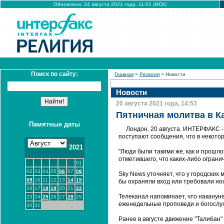
Обновлено: 24 августа 2021 года, 11:01 (МСК)
Поиск по сайту:
Главная
>
Религия
> Новости
Новости
20 августа 2021 года, 14:53
Пятничная молитва в К
Памятные даты
Лондон. 20 августа. ИНТЕРФАКС -
поступают сообщения, что в некото
2021
"Люди были такими же, как и прошло
отметившего, что каких-либо ограни
01
02
03
04
05
06
07
08
Sky News уточняет, что у городских
09
10
11
12
13
14
15
бы охраняли вход или требовали н
16
17
18
19
20
21
22
Телеканал напоминает, что наканун
23
24
25
26
27
28
29
еженедельные проповеди и богослуж
30
31
Ранее в августе движение "Талибан"