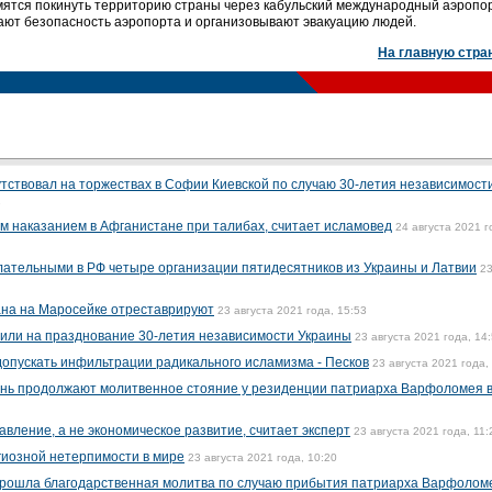
мятся покинуть территорию страны через кабульский международный аэропо
ают безопасность аэропорта и организовывают эвакуацию людей.
На главную стра
ствовал на торжествах в Софии Киевской по случаю 30-летия независимост
1
м наказанием в Афганистане при талибах, считает исламовед
24 августа 2021 г
ательными в РФ четыре организации пятидесятников из Украины и Латвии
2
на на Маросейке отреставрируют
23 августа 2021 года, 15:53
или на празднование 30-летия независимости Украины
23 августа 2021 года, 14
опускать инфильтрации радикального исламизма - Песков
23 августа 2021 года,
нь продолжают молитвенное стояние у резиденции патриарха Варфоломея 
авление, а не экономическое развитие, считает эксперт
23 августа 2021 года, 11:
гиозной нетерпимости в мире
23 августа 2021 года, 10:20
прошла благодарственная молитва по случаю прибытия патриарха Варфолом