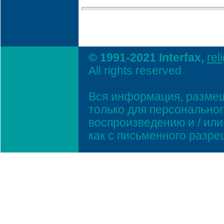
© 1991-2021 Interfax,
rel
All rights reserved
Вся информация, размещ
только для персонально
воспроизведению и / ил
как с письменного разр