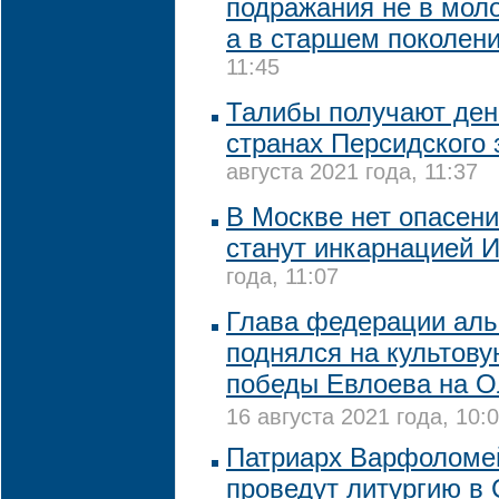
подражания не в мол
а в старшем поколен
11:45
Талибы получают ден
странах Персидского 
августа 2021 года, 11:37
В Москве нет опасени
станут инкарнацией 
года, 11:07
Глава федерации аль
поднялся на культову
победы Евлоева на О
16 августа 2021 года, 10:
Патриарх Варфоломе
проведут литургию в