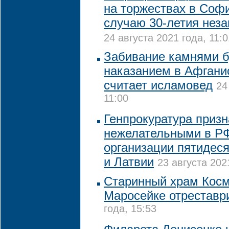
на торжествах в Соф
случаю 30-летия нез
24 августа 2021 года, 11:0
Забивание камнями б
наказанием в Афганис
считает исламовед
24
11:00
Генпрокуратура приз
нежелательными в Р
организации пятидеся
и Латвии
23 августа 202
Старинный храм Косм
Маросейке отреставр
года, 15:53