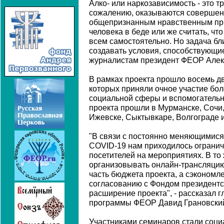
Алко- или наркозависимость - это тр
сожалению, оказываются совершен
общепризнанным нравственным при
человека в беде или же считать, чт
всем самостоятельно. Но задача бл
создавать условия, способствующи
журналистам президент ФЕОР Алек
В рамках проекта прошло восемь д
которых приняли очное участие бо
социальной сферы и вспомогатель
проекта прошли в Мурманске, Сочи,
Ижевске, Сыктывкаре, Волгограде и
"В связи с постоянно меняющимис
COVID-19 нам приходилось огранич
посетителей на мероприятиях. В то
организовывать онлайн-трансляцию
часть бюджета проекта, а сэкономл
согласованию с Фондом президентс
расширение проекта", - рассказал 
программы ФЕОР Давид Грановски
Участниками семинаров стали социа