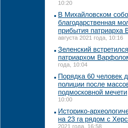
10:20
В Михайловском собо
благодарственная мо
прибытия патриарха
августа 2021 года, 10:16
Зеленский встретился
патриархом Варфоло
года, 10:04
Порядка 60 человек д
полиции после массо
подмосковной мечети
10:00
Историко-археологиче
на 23 га рядом с Хер
2021 года, 16:58