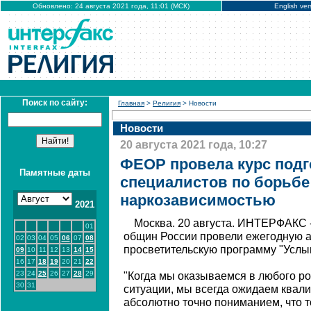
Обновлено: 24 августа 2021 года, 11:01 (МСК)
English ver
Поиск по сайту:
Главная
>
Религия
> Новости
Новости
20 августа 2021 года, 10:27
ФЕОР провела курс подг
Памятные даты
специалистов по борьбе
наркозависимостью
2021
Москва. 20 августа. ИНТЕРФАКС 
01
общин России провели ежегодную 
02
03
04
05
06
07
08
просветительскую программу "Услы
09
10
11
12
13
14
15
16
17
18
19
20
21
22
23
24
25
26
27
28
29
"Когда мы оказываемся в любого р
30
31
ситуации, мы всегда ожидаем квал
абсолютно точно пониманием, что т