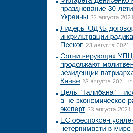
Филарета Денисенко 
празднование 30-лет
Украины
23 августа 2021
Лидеры ОДКБ договор
инфильтрации радика
Песков
23 августа 2021 
Сотни верующих УПЦ 
продолжают молитвен
резиденции патриарх
Киеве
23 августа 2021 го
Цель "Талибана" – ис
а не экономическое р
эксперт
23 августа 2021 
ЕС обеспокоен усиле
нетерпимости в мире