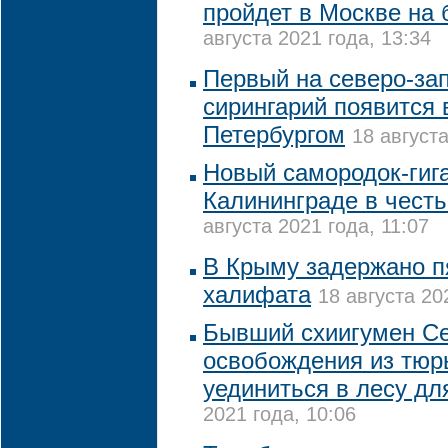
пройдет в Москве на
августа 2021 года, 13:34
Первый на северо-за
сирингарий появится 
Петербургом
18 августа
Новый самородок-гига
Калининграде в чест
августа 2021 года, 11:07
В Крыму задержано п
халифата
18 августа 20
Бывший схиигумен Се
освобождения из тюр
уединиться в лесу д
2021 года, 10:06