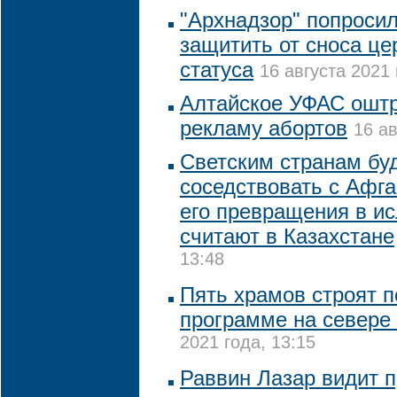
"Архнадзор" попроси
защитить от сноса це
статуса
16 августа 2021 
Алтайское УФАС оштр
рекламу абортов
16 ав
Светским странам бу
соседствовать с Афга
его превращения в ис
считают в Казахстане
13:48
Пять храмов строят п
программе на севере
2021 года, 13:15
Раввин Лазар видит 