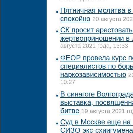
Пятничная молитва в
спокойно
20 августа 202
СК просит арестовать
жертвоприношении в 
августа 2021 года, 13:33
ФЕОР провела курс п
специалистов по борь
наркозависимостью
2
10:27
В синагоге Волгоград
выставка, посвященн
битве
19 августа 2021 го
Суд в Москве еще на 
СИЗО экс-схиигумена