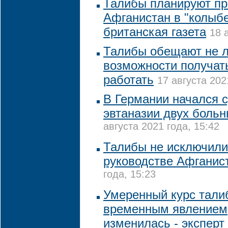
Талибы планируют пр
Афганистан в "колыбе
британская газета
18 
Талибы обещают не 
возможности получат
работать
17 августа 202
В Германии начался 
эвтаназии двух боль
августа 2021 года, 15:42
Талибы не исключили
руководстве Афганис
года, 15:23
Умеренный курс тали
временным явлением,
изменилась - эксперт