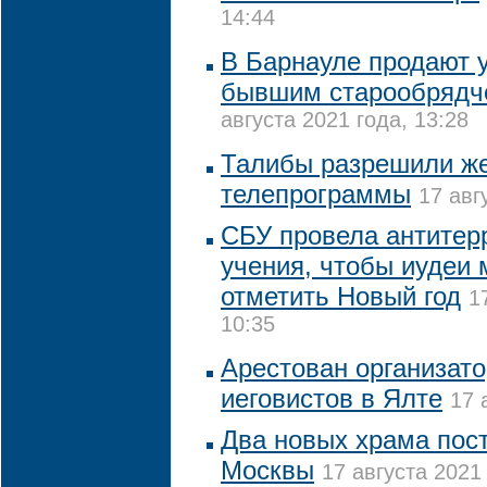
14:44
В Барнауле продают у
бывшим старообрядч
августа 2021 года, 13:28
Талибы разрешили ж
телепрограммы
17 авг
СБУ провела антитер
учения, чтобы иудеи 
отметить Новый год
1
10:35
Арестован организато
иеговистов в Ялте
17 
Два новых храма пост
Москвы
17 августа 2021 