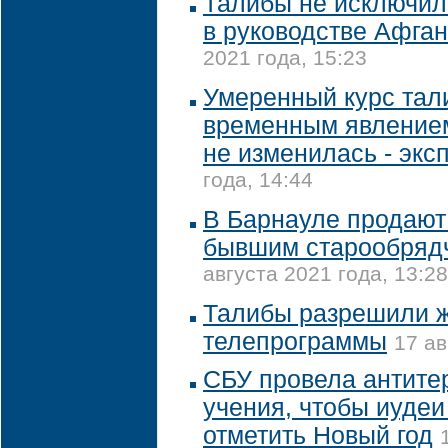
Талибы не исключил
в руководстве Афга
2021 года, 15:23
Умеренный курс тал
временным явлением
не изменилась - экс
года, 14:44
В Барнауле продают 
бывшим старообряд
августа 2021 года, 13:28
Талибы разрешили 
телепрограммы
17 ав
СБУ провела антите
учения, чтобы иудеи
отметить Новый год