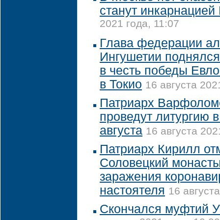
станут инкарнацией
2021 года, 11:07
Глава федерации а
Ингушетии поднялся 
в честь победы Евл
в Токио
16 августа 202
Патриарх Варфолом
проведут литургию 
августа
16 августа 202
Патриарх Кирилл от
Соловецкий монасты
заражения коронави
настоятеля
16 августа
Скончался муфтий У