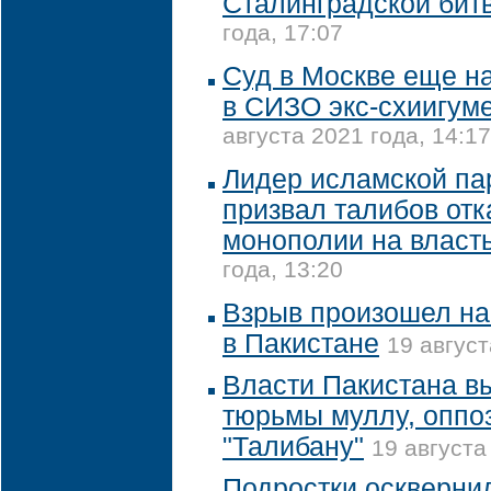
Сталинградской бит
года, 17:07
Суд в Москве еще на
в СИЗО экс-схиигум
августа 2021 года, 14:17
Лидер исламской па
призвал талибов отк
монополии на власт
года, 13:20
Взрыв произошел на
в Пакистане
19 август
Власти Пакистана в
тюрьмы муллу, оппо
"Талибану"
19 августа
Подростки оскверни