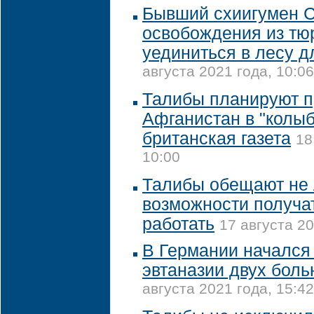
Бывший схиигумен С
освобождения из тю
уединиться в лесу 
августа 2021 года, 10:06
Талибы планируют п
Афганистан в "колыб
британская газета
18
10:00
Талибы обещают не
возможности получа
работать
17 августа 20
В Германии начался
эвтаназии двух бол
августа 2021 года, 15:42