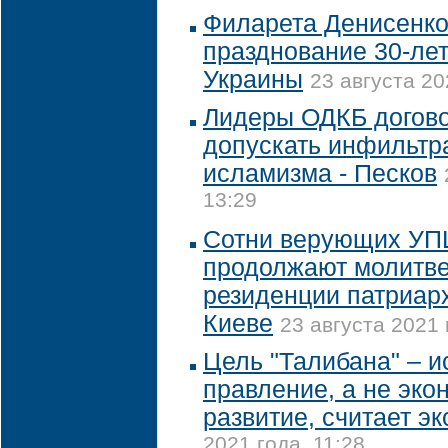
Филарета Денисенко
празднование 30-ле
Украины
23 августа 20
Лидеры ОДКБ догово
допускать инфильтр
исламизма - Песков
13:29
Сотни верующих УПЦ
продолжают молитве
резиденции патриар
Киеве
23 августа 2021 
Цель "Талибана" – 
правление, а не эко
развитие, считает эк
2021 года, 11:28