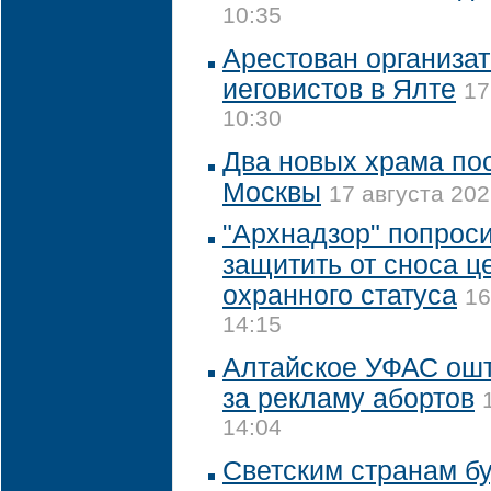
10:35
Арестован организат
иеговистов в Ялте
17
10:30
Два новых храма пос
Москвы
17 августа 202
"Архнадзор" попрос
защитить от сноса ц
охранного статуса
16
14:15
Алтайское УФАС ош
за рекламу абортов
14:04
Светским странам б