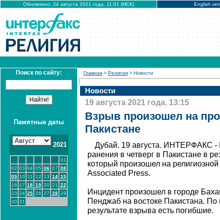
Обновлено: 24 августа 2021 года, 11:01 (МСК)
English ver
Поиск по сайту:
Главная
>
Религия
> Новости
Новости
19 августа 2021 года, 13:15
Взрыв произошел на пр
Памятные даты
Пакистане
2021
Дубай. 19 августа. ИНТЕРФАКС - 
ранения в четверг в Пакистане в р
01
который произошел на религиозной
02
03
04
05
06
07
08
Associated Press.
09
10
11
12
13
14
15
16
17
18
19
20
21
22
Инцидент произошел в городе Баха
23
24
25
26
27
28
29
Пенджаб на востоке Пакистана. По
30
31
результате взрыва есть погибшие.