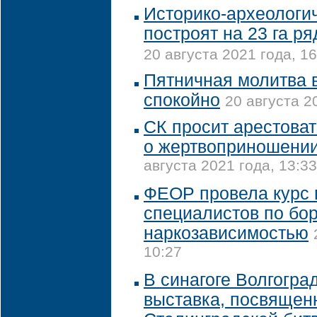
Историко-археологи
построят на 23 га р
20 августа 2021 года, 16
Пятничная молитва 
спокойно
20 августа 2
СК просит арестова
о жертвоприношении
августа 2021 года, 13:33
ФЕОР провела курс 
специалистов по бор
наркозависимостью
10:27
В синагоге Волгогра
выставка, посвящен