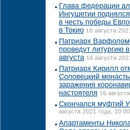
Глава федерации а
Ингушетии поднялся 
в честь победы Евл
в Токио
16 августа 202
Патриарх Варфолом
проведут литургию 
августа
16 августа 202
Патриарх Кирилл от
Соловецкий монасты
заражения коронави
настоятеля
16 августа
Скончался муфтий У
августа 2021 года, 10:00
Апартаменты Никола