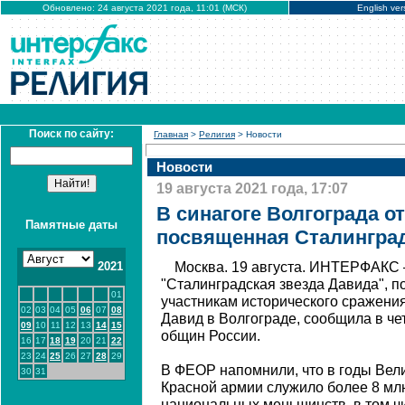
Обновлено: 24 августа 2021 года, 11:01 (МСК)
English ver
Поиск по сайту:
Главная
>
Религия
> Новости
Новости
19 августа 2021 года, 17:07
В синагоге Волгограда о
Памятные даты
посвященная Сталингра
2021
Москва. 19 августа. ИНТЕРФАКС 
"Сталинградская звезда Давида", 
01
участникам исторического сражения
02
03
04
05
06
07
08
Давид в Волгограде, сообщила в ч
09
10
11
12
13
14
15
общин России.
16
17
18
19
20
21
22
23
24
25
26
27
28
29
В ФЕОР напомнили, что в годы Вел
30
31
Красной армии служило более 8 мл
национальных меньшинств, в том ч