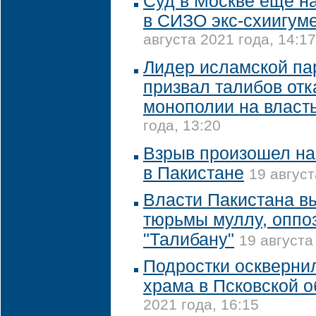
Суд в Москве еще на
в СИЗО экс-схиигум
августа 2021 года, 14:17
Лидер исламской па
призвал талибов отк
монополии на власт
года, 13:20
Взрыв произошел на
в Пакистане
19 август
Власти Пакистана в
тюрьмы муллу, оппо
"Талибану"
19 августа
Подростки оскверни
храма в Псковской о
2021 года, 16:15