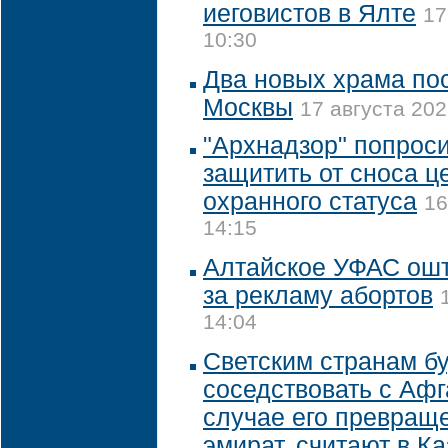
иеговистов в Ялте
17
10:30
Два новых храма пос
Москвы
17 августа 202
"Архнадзор" попрос
защитить от сноса ц
охранного статуса
16
14:15
Алтайское УФАС ош
за рекламу абортов
14:04
Светским странам б
соседствовать с Аф
случае его превращ
эмират, считают в К