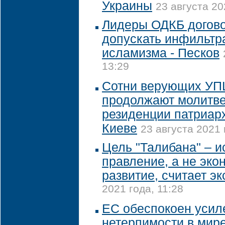
Украины
23 августа 20
Лидеры ОДКБ догово
допускать инфильтр
исламизма - Песков
13:29
Сотни верующих УПЦ
продолжают молитве
резиденции патриар
Киеве
23 августа 2021 
Цель "Талибана" – 
правление, а не эко
развитие, считает эк
2021 года, 11:28
ЕС обеспокоен усил
нетерпимости в мир