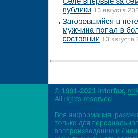
Селе впервые за сем
публики
13 августа 202
Загоревшийся в пет
мужчина попал в бо
состоянии
13 августа 
© 1991-2021 Interfax,
rel
All rights reserved
Вся информация, размещ
только для персонально
воспроизведению и / ил