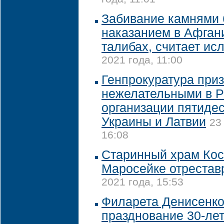
Забивание камнями 
наказанием в Афган
талибах, считает ис
2021 года, 11:00
Генпрокуратура при
нежелательными в 
организации пятидес
Украины и Латвии
23
16:08
Старинный храм Кос
Маросейке отрестав
2021 года, 15:53
Филарета Денисенко
празднование 30-ле