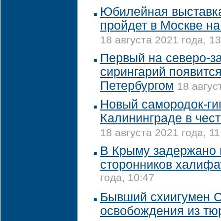
Юбилейная выставка
пройдет в Москве н
18 августа 2021 года, 13
Первый на северо-з
сирингарий появится
Петербургом
18 авгус
Новый самородок-гиг
Калининграде в чес
18 августа 2021 года, 11
В Крыму задержано 
сторонников халифа
года, 10:47
Бывший схиигумен С
освобождения из тю