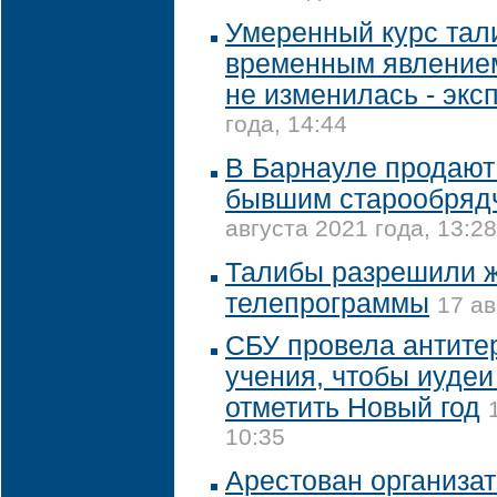
Умеренный курс тал
временным явлением
не изменилась - экс
года, 14:44
В Барнауле продают 
бывшим старообряд
августа 2021 года, 13:28
Талибы разрешили 
телепрограммы
17 ав
СБУ провела антите
учения, чтобы иудеи
отметить Новый год
10:35
Арестован организат