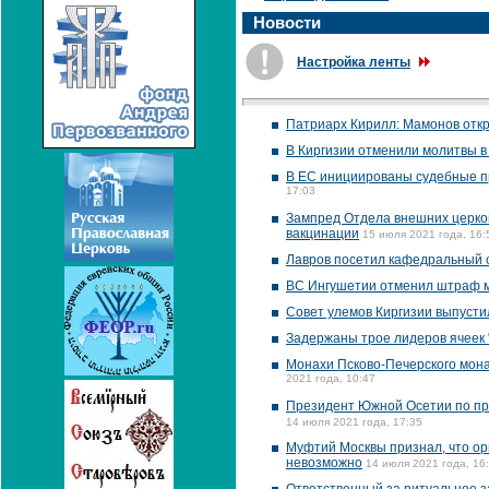
Новости
Настройка ленты
Патриарх Кирилл: Мамонов отк
В Киргизии отменили молитвы в
В ЕС инициированы судебные п
17:03
Зампред Отдела внешних церков
вакцинации
15 июля 2021 года, 16:
Лавров посетил кафедральный 
ВС Ингушетии отменил штраф м
Совет улемов Киргизии выпусти
Задержаны трое лидеров ячеек 
Монахи Псково-Печерского мона
2021 года, 10:47
Президент Южной Осетии по про
14 июля 2021 года, 17:35
Муфтий Москвы признал, что ор
невозможно
14 июля 2021 года, 16