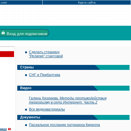
x.com
Карта сайта
Вход
для подписчиков
Сделать страницу
"Религия" стартовой
Страны
СНГ и Прибалтика
Видео
Галина Хизриева.
Методы противодействия
терроризму в сети Интернет. Часть 2
Все видеоматериалы
Документы
Пасхальное послание патриарха Кирилла
ницу