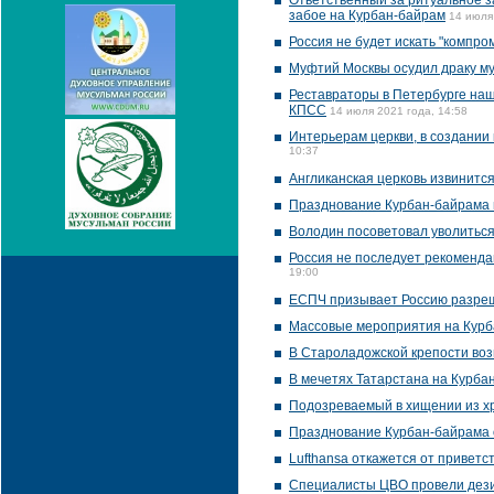
Ответственный за ритуальное за
забое на Курбан-байрам
14 июля
Россия не будет искать "компр
Муфтий Москвы осудил драку му
Реставраторы в Петербурге наш
КПСС
14 июля 2021 года, 14:58
Интерьерам церкви, в создании к
10:37
Англиканская церковь извинитс
Празднование Курбан-байрама 
Володин посоветовал уволиться
Россия не последует рекоменда
19:00
ЕСПЧ призывает Россию разреш
Массовые мероприятия на Курба
В Староладожской крепости воз
В мечетях Татарстана на Курбан
Подозреваемый в хищении из хр
Празднование Курбан-байрама 
Lufthansa откажется от приветс
Специалисты ЦВО провели дези