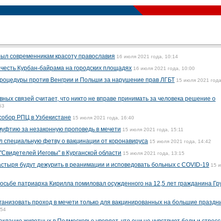
рыл современникам красоту православия
16 июля 2021 года, 10:14
 честь Курбан-байрама на городских площадях
16 июля 2021 года, 10:00
роцедуры против Венгрии и Польши за нарушение прав ЛГБТ
15 июля 2021 года
ных связей считает, что никто не вправе принимать за человека решение о
53
собор РПЦ в Узбекистане
15 июля 2021 года, 16:40
уфтию за незаконную проповедь в мечети
15 июля 2021 года, 15:11
л специальную фетву о вакцинации от коронавируса
15 июля 2021 года, 14:42
"Свидетелей Иеговы" в Курганской области
15 июля 2021 года, 13:15
стыря будут дежурить в реанимации и исповедовать больных с COVID-19
15 
сьбе патриарха Кирилла помиловал осужденного на 12,5 лет гражданина Гр
ганизовать проход в мечети только для вакцинированных на большие праздн
:54