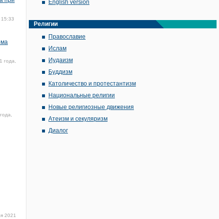
а при
English version
 15:33
Религии
Православие
ома
Ислам
Иудаизм
1 года,
Буддизм
Католичество и протестантизм
Национальные религии
Новые религиозные движения
года,
Атеизм и секуляризм
Диалог
я 2021