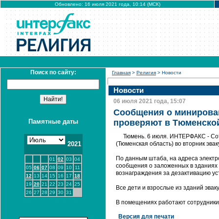
Обновлено: 16 июля 2021 года, 10:14 (МСК)
Поиск по сайту:
Главная
>
Религия
> Новости
Новости
06 июля 2021 года, 15:07
Сообщения о минирован
Памятные даты
проверяют в Тюменско
Тюмень. 6 июля. ИНТЕРФАКС - Со
2021
(Тюменская область) во вторник эв
По данным штаба, на адреса элект
01
02
03
04
сообщения о заложенных в зданиях 
05
06
07
08
09
10
11
вознаграждения за дезактивацию ус
12
13
14
15
16
17
18
19
20
21
22
23
24
25
Все дети и взрослые из зданий эвак
26
27
28
29
30
31
В помещениях работают сотрудники 
Версия для печати