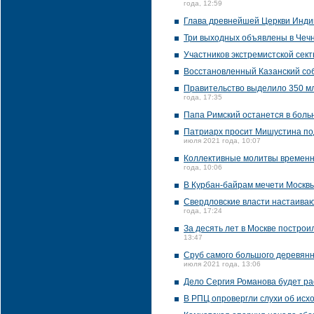
года, 12:59
Глава древнейшей Церкви Индии
Три выходных объявлены в Чечн
Участников экстремистской сект
Восстановленный Казанский соб
Правительство выделило 350 мл
года, 17:35
Папа Римский останется в боль
Патриарх просит Мишустина под
июля 2021 года, 10:07
Коллективные молитвы временно
года, 10:06
В Курбан-байрам мечети Москвы
Свердловские власти настаиваю
года, 17:24
За десять лет в Москве постро
13:47
Сруб самого большого деревянн
июля 2021 года, 13:06
Дело Сергия Романова будет ра
В РПЦ опровергли слухи об исх