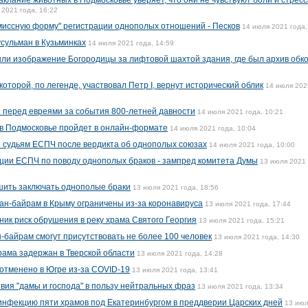
клание животных в Подмосковье уверяет, что они не чувствуют боли и стресс
 2021 года, 16:22
омиссную форму" регистрации однополых отношений - Песков
14 июля 2021 года,
сульман в Кузьминках
14 июля 2021 года, 14:59
ли изображение Богородицы за лифтовой шахтой здания, где был архив обк
оторой, по легенде, участвовал Петр I, вернут исторический облик
14 июля 202
я перед евреями за события 800-летней давности
14 июля 2021 года, 10:21
в Подмосковье пройдет в онлайн-формате
14 июля 2021 года, 10:04
 судьям ЕСПЧ после вердикта об однополых союзах
14 июля 2021 года, 10:00
ции ЕСПЧ по поводу однополых браков - зампред комитета Думы
13 июля 2021 
ить заключать однополые браки
13 июля 2021 года, 18:56
н-байрам в Крыму ограничены из-за коронавируса
13 июля 2021 года, 17:44
ник риск обрушения в реку храма Святого Георгия
13 июля 2021 года, 15:21
-байрам смогут присутствовать не более 100 человек
13 июля 2021 года, 14:30
ама задержан в Тверской области
13 июля 2021 года, 14:28
отменено в Югре из-за COVID-19
13 июля 2021 года, 13:41
твия "дамы и господа" в пользу нейтральных фраз
13 июля 2021 года, 13:34
нфекцию пяти храмов под Екатеринбургом в преддверии Царских дней
13 июл