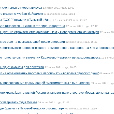
 скончался от коронавируса
13 июля 2021 года, 12:03
е в связи с Курбан-байрамом
13 июля 2021 года, 11:04
ы "СССР" осудили в Тульской области
12 июля 2021 года, 20:22
ор откроется 21 июля в столице Татарстана
12 июля 2021 года, 17:42
н руб. на строительство филиала ГИМ у Новодевичьего монастыря
12 июля 20
нице еще на несколько дней после операции
12 июля 2021 года, 15:42
держать законопроект о запрете суррогатного материнства для иностранце
 приостановили в мечетях Карачаево-Черкесии из-за коронавируса
12 июля 
 будут закрыты для прихожан
12 июля 2021 года, 10:05
т на ограничениях массовых мероприятий во время "Царских дней"
09 июля 20
или православные храмы общей вместимостью 47 тыс. человек
09 июля 2021 года
ого храма Центральной России установят на юго-востоке Москвы до конца го
ссматривать суд в Москве
09 июля 2021 года, 11:43
оде братии из Псково-Печерского монастыря
09 июля 2021 года, 11:19