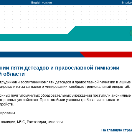
English version
Interfa
ии пяти детсадов и православной гимназии
й области
трудников и воспитанников пяти детсадов и православной гимназии в Ишиме
акуировали из-за сигналов о минировании, сообщает региональный оперштаб.
ронных почт упомянутых образовательных учреждений поступили анонимные
взрывных устройствах. При этом были указаны требования о выплате
тройств.
уированы.
полиции, МЧС, Росгвардии, кинологи.
На главную стра