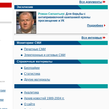
Все документы
Эксклюзив
Роман Силантьев
: Для борьбы с
антипрививочной кампанией нужны
просвещение и УК
Подробнее
Все интервью
,
Мониторинг СМИ
Печатные СМИ
Электронные и сетевые СМИ
Справочные материалы
Биографии
Статистика
Другие материалы
июля
узии
Аналитика
Архив новостей 1989-2004 гг.
ики
О сайте