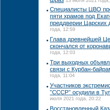
13 июля 2021 года,
Специалисты ЦВО пр
пяти храмов под Екат
преддверии Царских 
года, 12:59
Глава древнейшей Ц
скончался от коронав
года, 12:03
Три выходных объявл
связи с Курбан-байр
года, 11:04
Участников экстремис
"СССР" осудили в Ту
июля 2021 года, 20:22
Восстановленный Каз