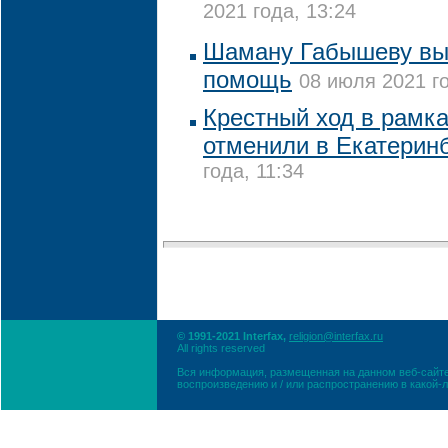
2021 года, 13:24
Шаману Габышеву выз
помощь
08 июля 2021 го
Крестный ход в рамка
отменили в Екатерин
года, 11:34
© 1991-2021 Interfax,
religion@interfax.ru
All rights reserved
Вся информация, размещенная на данном веб-сайте
воспроизведению и / или распространению в какой-