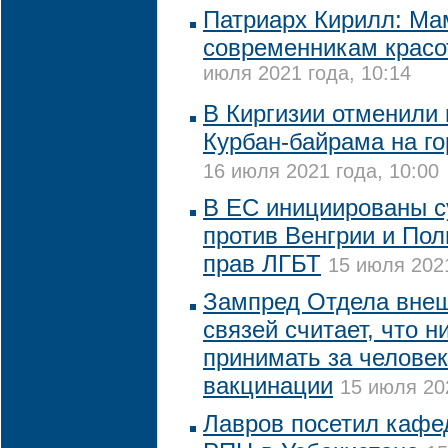
Патриарх Кирилл: Ма
современникам красо
июля 2021 года, 10:14
В Киргизии отменили 
Курбан-байрама на г
16 июля 2021 года, 10:00
В ЕС инициированы 
против Венгрии и По
прав ЛГБТ
15 июля 2021
Зампред Отдела вне
связей считает, что н
принимать за челове
вакцинации
15 июля 20
Лавров посетил кафе