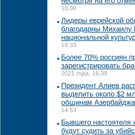
несмотря на его отме
10:00
Лидеры еврейской о
благодарны Михаилу 
национальной культу
19:33
Более 70% россиян п
зарегистрировать бра
2021 года, 16:39
Президент Алиев рас
выделить около $2 м
общинам Азербайджа
14:53
Бывшего настоятеля 
будут судить за убий