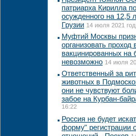
патриарха Кирилла п
осужденного на 12,5 
Грузии
14 июля 2021 год
Муфтий Москвы призн
организовать проход 
вакцинированных на 
невозможно
14 июля 20
Ответственный за ри
животных в Подмосков
они не чувствуют бол
забое на Курбан-бай
16:22
Россия не будет иска
форму" регистрации 
отношений - Песков