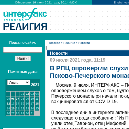
Обновлено: 16 июля 2021 года, 10:14 (МСК)
English ver
Поиск по сайту:
Главная
>
Религия
> Новости
Новости
09 июля 2021 года, 11:19
В РПЦ опровергли слухи 
Памятные даты
Псково-Печерского мона
2021
Москва. 9 июля. ИНТЕРФАКС – Пс
опровержением слухов о том, будто
01
02
03
04
Печерского монастыря начали покид
05
06
07
08
09
10
11
вакцинироваться от COVID-19.
12
13
14
15
16
17
18
19
20
21
22
23
24
25
В последнее дни в интернете акти
26
27
28
29
30
31
следующего рода сообщения: "Из П
ушли отец Таврион, отец Мефодий, 
ещё кто-то из братии, один семинар