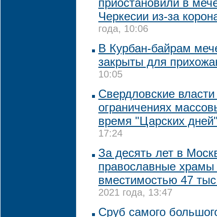
приостановили в мече
Черкесии из-за корон
года, 10:06
В Курбан-байрам меч
закрыты для прихожа
10:05
Свердловские власти
ограничениях массов
время "Царских дней
17:24
За десять лет в Моск
православные храмы
вместимостью 47 тыс
2021 года, 13:47
Сруб самого большог