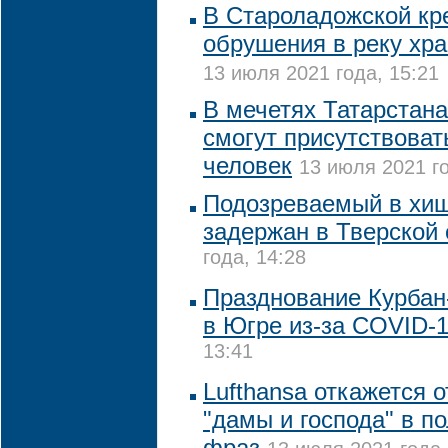
В Староладожской кре
обрушения в реку хра
13 июля 2021 года, 15:21
В мечетях Татарстана
смогут присутствоват
человек
13 июля 2021 го
Подозреваемый в хищ
задержан в Тверской
года, 14:28
Празднование Курбан
в Югре из-за COVID-
13:41
Lufthansa откажется 
"дамы и господа" в п
фраз