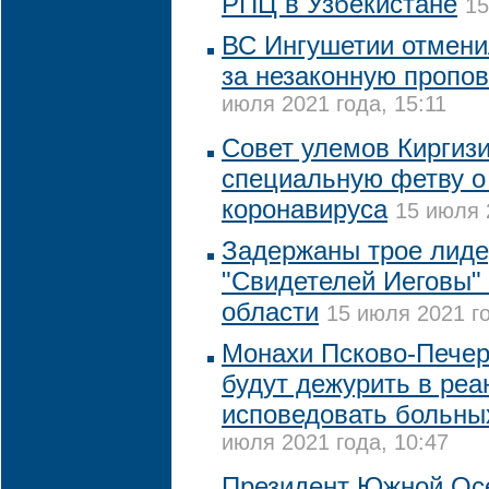
РПЦ в Узбекистане
15
ВС Ингушетии отмен
за незаконную пропов
июля 2021 года, 15:11
Совет улемов Киргиз
специальную фетву о
коронавируса
15 июля 
Задержаны трое лиде
"Свидетелей Иеговы" 
области
15 июля 2021 го
Монахи Псково-Печер
будут дежурить в реа
исповедовать больны
июля 2021 года, 10:47
Президент Южной Осе