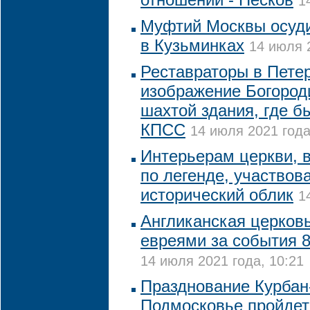
1
Муфтий Москвы осуди
в Кузьминках
14 июля 
Реставраторы в Пете
изображение Богород
шахтой здания, где б
КПСС
14 июля 2021 года
Интерьерам церкви, в
по легенде, участвова
исторический облик
1
Англиканская церковь
евреями за события 8
14 июля 2021 года, 10:21
Празднование Курбан
Подмосковье пройдет