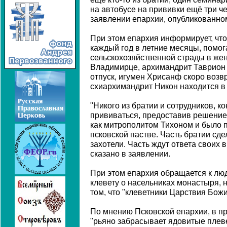
на автобусе на прививки ещё три ч
заявлении епархии, опубликованном
При этом епархия информирует, чт
каждый год в летние месяцы, помог
сельскохозяйственной страды в же
Владимирце, архимандрит Таврион 
отпуск, игумен Хрисанф скоро возв
схиархимандрит Никон находится в
"Никого из братии и сотрудников, к
прививаться, предоставив решение
как митрополитом Тихоном и было п
псковской пастве. Часть братии сде
захотели. Часть ждут ответа своих в
сказано в заявлении.
При этом епархия обращается к л
клевету о насельниках монастыря, 
том, что "клеветники Царствия Божи
По мнению Псковской епархии, в пр
"рьяно забрасывает ядовитые плеве