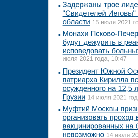
Задержаны трое лиде
"Свидетелей Иеговы" 
области
15 июля 2021 го
Монахи Псково-Печер
будут дежурить в реа
исповедовать больны
июля 2021 года, 10:47
Президент Южной Осе
патриарха Кирилла п
осужденного на 12,5 
Грузии
14 июля 2021 год
Муфтий Москвы призн
организовать проход 
вакцинированных на 
невозможно
14 июля 20