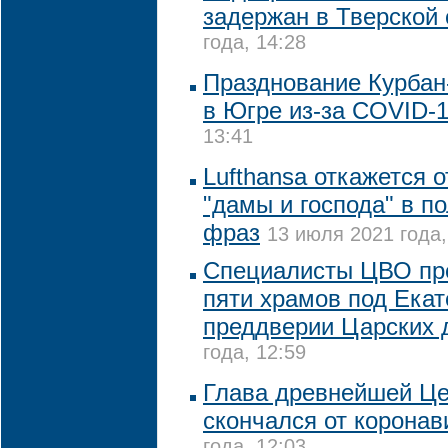
задержан в Тверской
года, 14:28
Празднование Курбан
в Югре из-за COVID-
13:41
Lufthansa откажется 
"дамы и господа" в п
фраз
13 июля 2021 года,
Специалисты ЦВО пр
пяти храмов под Екат
преддверии Царских 
года, 12:59
Глава древнейшей Ц
скончался от коронав