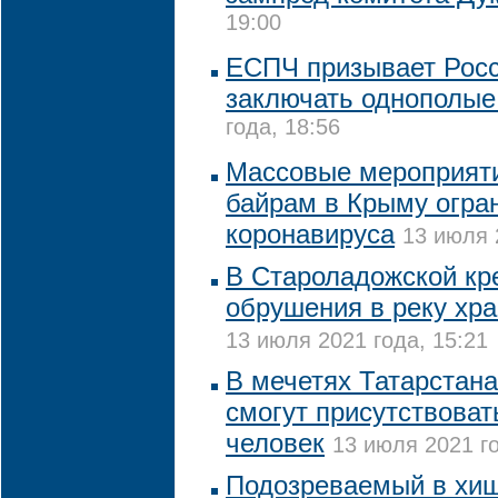
19:00
ЕСПЧ призывает Рос
заключать однополые
года, 18:56
Массовые мероприяти
байрам в Крыму огра
коронавируса
13 июля 
В Староладожской кре
обрушения в реку хра
13 июля 2021 года, 15:21
В мечетях Татарстана
смогут присутствоват
человек
13 июля 2021 го
Подозреваемый в хищ