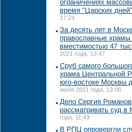
ограничениях массов
время "Царских дней
17:24
За десять лет в Моск
православные храмы
вместимостью 47 тыс
2021 года, 13:47
Сруб самого большог
храма Центральной Р
юго-востоке Москвы д
июля 2021 года, 13:06
Дело Сергия Романов
рассматривать суд в 
года, 11:43
В РПЦ опровергли сл