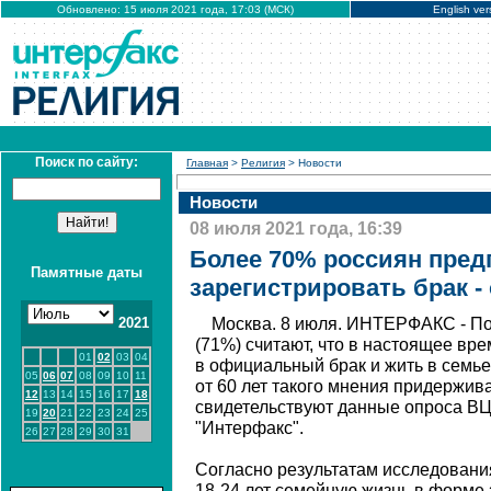
Обновлено: 15 июля 2021 года, 17:03 (МСК)
English ver
Поиск по сайту:
Главная
>
Религия
> Новости
Новости
08 июля 2021 года, 16:39
Более 70% россиян пред
Памятные даты
зарегистрировать брак -
2021
Москва. 8 июля. ИНТЕРФАКС - По
(71%) считают, что в настоящее вр
01
02
03
04
в официальный брак и жить в семье
05
06
07
08
09
10
11
от 60 лет такого мнения придержив
12
13
14
15
16
17
18
свидетельствуют данные опроса ВЦ
19
20
21
22
23
24
25
"Интерфакс".
26
27
28
29
30
31
Согласно результатам исследовани
18-24 лет семейную жизнь в форме