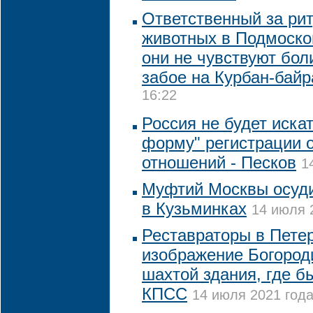
Ответственный за ри
животных в Подмосков
они не чувствуют бол
забое на Курбан-бай
16:22
Россия не будет иска
форму" регистрации 
отношений - Песков
1
Муфтий Москвы осуди
в Кузьминках
14 июля 
Реставраторы в Пете
изображение Богород
шахтой здания, где б
КПСС
14 июля 2021 года