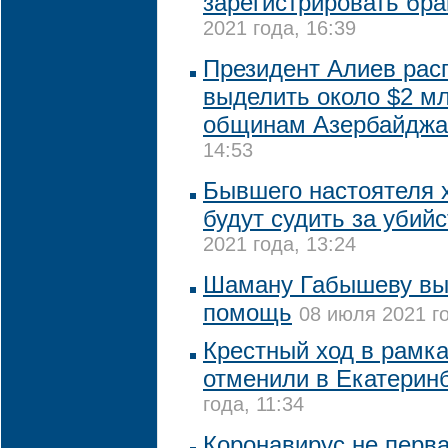
зарегистрировать бра
2021 года, 16:39
Президент Алиев рас
выделить около $2 м
общинам Азербайджа
14:53
Бывшего настоятеля 
будут судить за убий
2021 года, 13:24
Шаману Габышеву выз
помощь
08 июля 2021 го
Крестный ход в рамка
отменили в Екатерин
года, 11:34
Коронавирус не перва