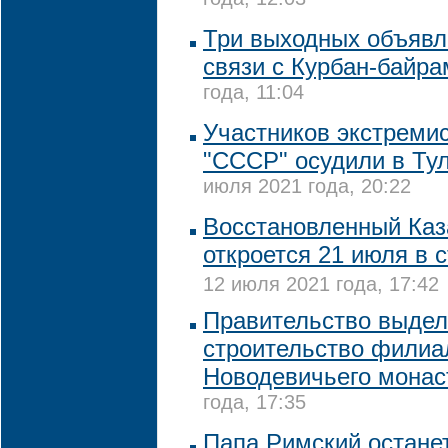
года, 12:03
Три выходных объявл
связи с Курбан-байр
года, 11:04
Участников экстремис
"СССР" осудили в Ту
июля 2021 года, 20:22
Восстановленный Каз
откроется 21 июля в 
12 июля 2021 года, 17:42
Правительство выдел
строительство филиа
Новодевичьего мона
года, 17:35
Папа Римский остане