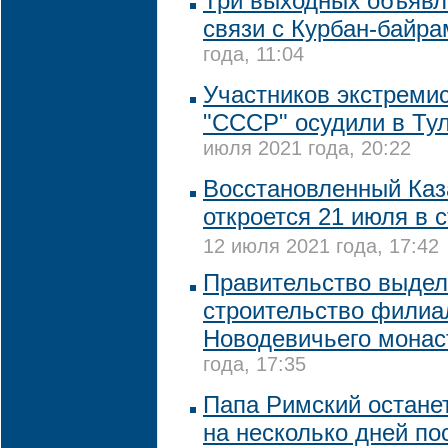
Три выходных объявл
связи с Курбан-байр
года, 11:04
Участников экстремис
"СССР" осудили в Ту
июля 2021 года, 20:22
Восстановленный Каз
откроется 21 июля в 
12 июля 2021 года, 17:42
Правительство выдел
строительство филиа
Новодевичьего мона
года, 17:35
Папа Римский остане
на несколько дней по