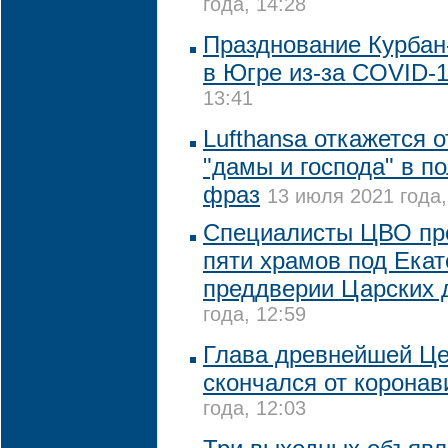
года, 14:28
Празднование Курбан
в Югре из-за COVID-
13:41
Lufthansa откажется 
"дамы и господа" в п
фраз
13 июля 2021 года,
Специалисты ЦВО пр
пяти храмов под Екат
преддверии Царских 
года, 12:59
Глава древнейшей Ц
скончался от коронав
года, 12:03