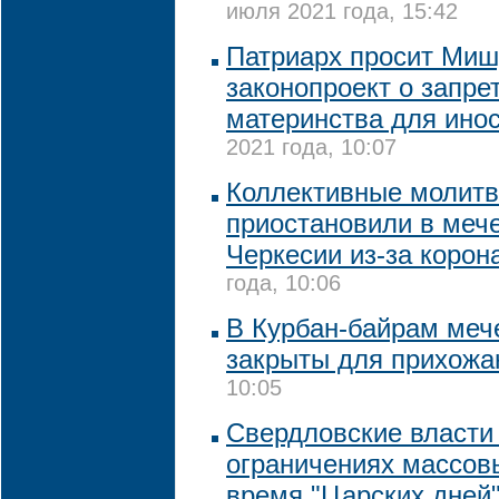
июля 2021 года, 15:42
Патриарх просит Миш
законопроект о запре
материнства для ино
2021 года, 10:07
Коллективные молит
приостановили в мече
Черкесии из-за корон
года, 10:06
В Курбан-байрам меч
закрыты для прихожа
10:05
Свердловские власти
ограничениях массов
время "Царских дней