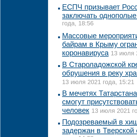
ЕСПЧ призывает Рос
заключать однополые
года, 18:56
Массовые мероприяти
байрам в Крыму огра
коронавируса
13 июля 
В Староладожской кре
обрушения в реку хра
13 июля 2021 года, 15:21
В мечетях Татарстана
смогут присутствоват
человек
13 июля 2021 го
Подозреваемый в хищ
задержан в Тверской