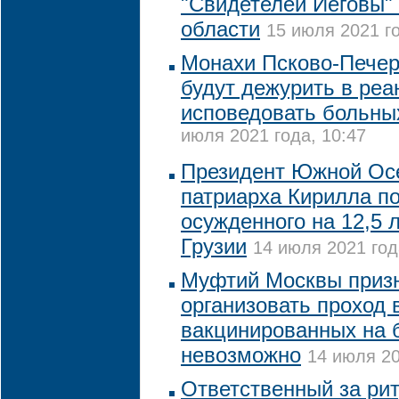
"Свидетелей Иеговы" 
области
15 июля 2021 го
Монахи Псково-Печер
будут дежурить в реа
исповедовать больны
июля 2021 года, 10:47
Президент Южной Осе
патриарха Кирилла п
осужденного на 12,5 
Грузии
14 июля 2021 год
Муфтий Москвы призн
организовать проход 
вакцинированных на 
невозможно
14 июля 20
Ответственный за ри