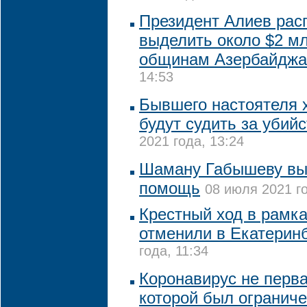
Президент Алиев рас
выделить около $2 м
общинам Азербайджа
14:53
Бывшего настоятеля 
будут судить за убий
2021 года, 13:24
Шаману Габышеву выз
помощь
08 июля 2021 го
Крестный ход в рамка
отменили в Екатерин
года, 11:34
Коронавирус не перва
которой был ограниче