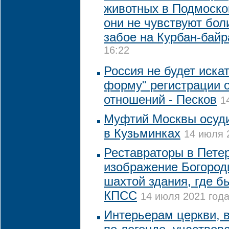
животных в Подмосков
они не чувствуют бол
забое на Курбан-бай
16:22
Россия не будет иска
форму" регистрации 
отношений - Песков
1
Муфтий Москвы осуди
в Кузьминках
14 июля 
Реставраторы в Пете
изображение Богород
шахтой здания, где б
КПСС
14 июля 2021 года
Интерьерам церкви, в