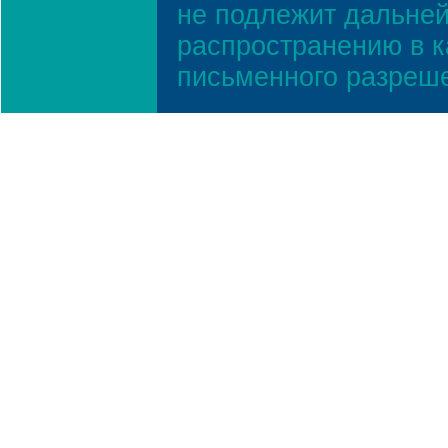
не подлежит дальней
распространению в к
письменного разреш