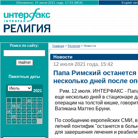
Обновлено: 15 июля 2021 года, 17:03 (МСК)
English ver
Поиск по сайту:
Главная
>
Религия
> Новости
Новости
12 июля 2021 года, 15:42
Папа Римский останется
Памятные даты
несколько дней после о
2021
Рим. 12 июля. ИНТЕРФАКС - Пап
еще несколько дней в стационаре 
01
02
03
04
операции на толстой кишке, говори
05
06
07
08
09
10
11
Ватикана Маттео Бруни.
12
13
14
15
16
17
18
19
20
21
22
23
24
25
По сообщению европейских СМИ, в з
26
27
28
29
30
31
летний понтифик "останется в боль
для завершения лечения и реабили