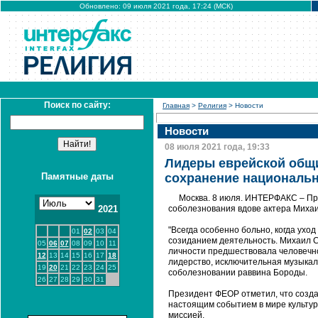
Обновлено: 09 июля 2021 года, 17:24 (МСК)
Поиск по сайту:
Главная
>
Религия
> Новости
Новости
08 июля 2021 года, 19:33
Лидеры еврейской общи
Памятные даты
сохранение национальн
Москва. 8 июля. ИНТЕРФАКС – Пр
2021
соболезнования вдове актера Михаил
"Всегда особенно больно, когда ухо
01
02
03
04
созиданием деятельность. Михаил С
05
06
07
08
09
10
11
личности предшествовала человечно
12
13
14
15
16
17
18
лидерство, исключительная музыкаль
19
20
21
22
23
24
25
соболезновании раввина Бороды.
26
27
28
29
30
31
Президент ФЕОР отметил, что созда
настоящим событием в мире культур
миссией.