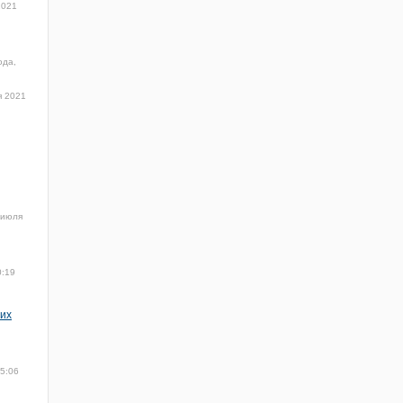
2021
ода,
я 2021
 июля
0:19
 их
15:06