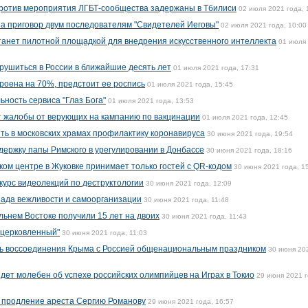
против мероприятия ЛГБТ-сообщества задержаны в Тбилиси
02 июля 2021 года, 
а приговор двум последователям "Свидетелей Иеговы"
02 июля 2021 года, 10:00
танет пилотной площадкой для внедрения искусственного интеллекта
01 июля
зрушиться в России в ближайшие десять лет
01 июля 2021 года, 17:31
оена на 70%, предстоит ее роспись
01 июля 2021 года, 15:45
ность сервиса "Глаз Бога"
01 июля 2021 года, 13:53
т жалобы от верующих на кампанию по вакцинации
01 июля 2021 года, 12:45
ть в московских храмах профилактику коронавируса
30 июня 2021 года, 19:54
держку папы Римского в урегулировании в Донбассе
30 июня 2021 года, 18:16
ом центре в Жуковке принимает только гостей с QR-кодом
30 июня 2021 года, 1
курс видеолекций по деструктологии
30 июня 2021 года, 12:09
пада вежливости и самоорганизации
30 июня 2021 года, 11:48
льнем Востоке получили 15 лет на двоих
30 июня 2021 года, 11:43
оцерковленный"
30 июня 2021 года, 11:03
ь воссоединения Крыма с Россией общенациональным праздником
30 июня 20
дет молебен об успехе российских олимпийцев на Играх в Токио
29 июня 2021 г
м продление ареста Сергию Романову
29 июня 2021 года, 16:57