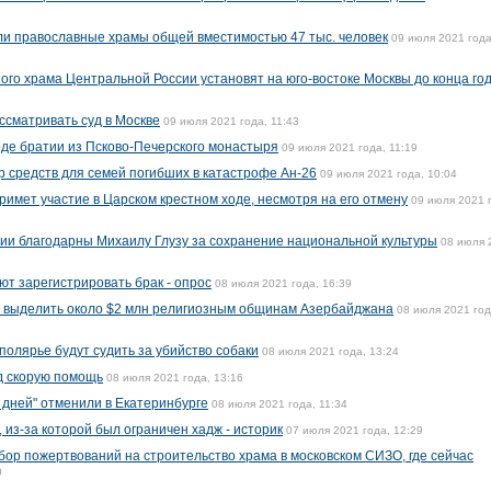
или православные храмы общей вместимостью 47 тыс. человек
09 июля 2021 года
ого храма Центральной России установят на юго-востоке Москвы до конца го
ссматривать суд в Москве
09 июля 2021 года, 11:43
оде братии из Псково-Печерского монастыря
09 июля 2021 года, 11:19
р средств для семей погибших в катастрофе Ан-26
09 июля 2021 года, 10:04
имет участие в Царском крестном ходе, несмотря на его отмену
09 июля 2021 
ии благодарны Михаилу Глузу за сохранение национальной культуры
08 июля 
т зарегистрировать брак - опрос
08 июля 2021 года, 16:39
 выделить около $2 млн религиозным общинам Азербайджана
08 июля 2021 год
полярье будут судить за убийство собаки
08 июля 2021 года, 13:24
д скорую помощь
08 июля 2021 года, 13:16
 дней" отменили в Екатеринбурге
08 июля 2021 года, 11:34
 из-за которой был ограничен хадж - историк
07 июля 2021 года, 12:29
бор пожертвований на строительство храма в московском СИЗО, где сейчас
0