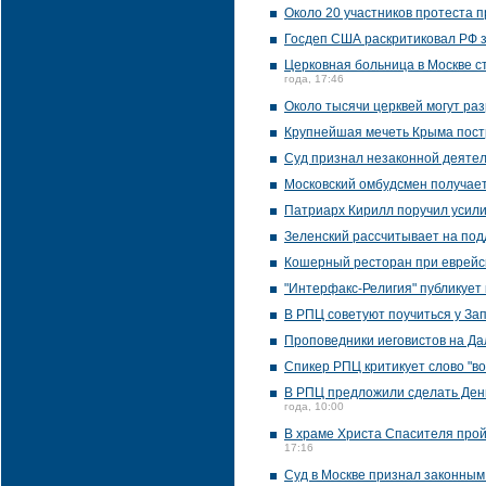
Около 20 участников протеста 
Госдеп США раскритиковал РФ з
Церковная больница в Москве с
года, 17:46
Около тысячи церквей могут ра
Крупнейшая мечеть Крыма постр
Суд признал незаконной деятель
Московский омбудсмен получае
Патриарх Кирилл поручил усили
Зеленский рассчитывает на под
Кошерный ресторан при еврейск
"Интерфакс-Религия" публикует 
В РПЦ советуют поучиться у За
Проповедники иеговистов на Да
Спикер РПЦ критикует слово "в
В РПЦ предложили сделать Ден
года, 10:00
В храме Христа Спасителя прой
17:16
Суд в Москве признал законны