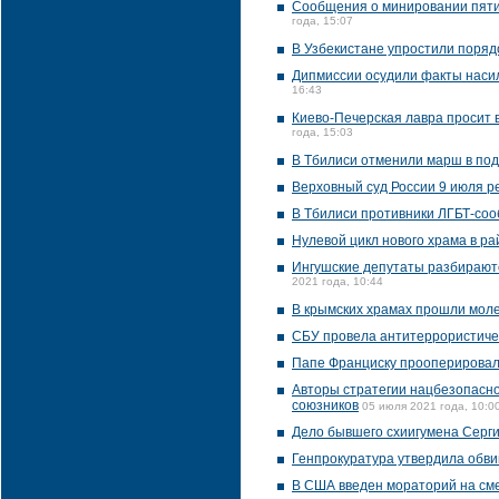
Сообщения о минировании пяти 
года, 15:07
В Узбекистане упростили поряд
Дипмиссии осудили факты насил
16:43
Киево-Печерская лавра просит 
года, 15:03
В Тбилиси отменили марш в по
Верховный суд России 9 июля р
В Тбилиси противники ЛГБТ-соо
Нулевой цикл нового храма в р
Ингушские депутаты разбираютс
2021 года, 10:44
В крымских храмах прошли мол
СБУ провела антитеррористичес
Папе Франциску прооперировал
Авторы стратегии нацбезопасно
союзников
05 июля 2021 года, 10:0
Дело бывшего схиигумена Серги
Генпрокуратура утвердила обви
В США введен мораторий на см