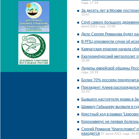
года, 17:24
За десять лет в Москве постро
13:47
Сруб самого большого деревянн
июля 2021 года, 13:06
Дело Сергия Романова будет ра
В РПЦ опровергли слухи об исх
Камчатская епархия начала сбо
Екатеринбургский митрополит пр
10:00
Лидеры еврейской общины Росс
года, 19:33
Более 70% россиян предпочитаю
Президент Алиев распорядился
14:53
Бывшего настоятеля храма в За
Шаману Габышеву вызвали в су
Крестный ход в рамках "Царских
Коронавирус не первая болезнь,
Сергий Романов "благословил" с
находится
07 июля 2021 года, 10:0