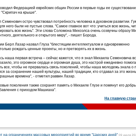
уководил Федерацией еврейских общин России в первые годы ее существовани
"Скрипач на крыше".
л Семенович остро чувствовал потребность человека в духовном развитии. Г
я него были не пустые слова. "Самое главное вот что: учиться всю жизнь, чи
зировать всю жизнь". Эти слова Соломона Михоэлса очень созвучны образу М
ного, деятельного и открытого миру", - пишет Борода.
сии Берл Лазар назвал Глуза "блестящим интеллектуалом и одновременно
олько рождать ценные проекты, но и претворять их в жизнь.
лась наша первая встреча – сейчас кажется, что я знал Михаила Семеновича в
оразило, это огромное сердце и огромная душа, это настрой ежедневно помога
ть все, чтобы не прервалась связь поколений, чтобы наша молодежь знала о 
лся за сохранение нашей культуры, нашей традиции, кто отдавал за это жизнь
рашные времена", - отметил раввин Лазар.
новые поколения также сохранят память о Михаиле Глузе и помянут его добр
збавления с приходом Машиаха".
На главную стра
т на ограничениях массовых мероприятий во время "Царских дней"
09 июля 20