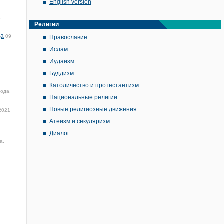
English version
,
Религии
да
09
Православие
Ислам
Иудаизм
Буддизм
Католичество и протестантизм
года,
Национальные религии
Новые религиозные движения
2021
Атеизм и секуляризм
Диалог
а,