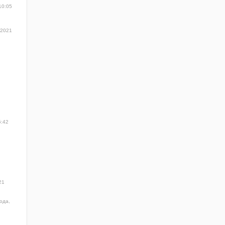
10:05
 2021
5:42
21
ода,