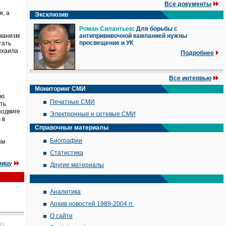
Все документы
я, а
Эксклюзив
Роман Силантьев
: Для борьбы с
уманизм
антипрививочной кампанией нужны
просвещение и УК
тать
ихаила
Подробнее
Все интервью
Мониторинг СМИ
сю
Печатные СМИ
ть
подвиге
Электронные и сетевые СМИ
 в
Справочные материалы
Биографии
ым
Статистика
ницу
Другие материалы
Аналитика
Архив новостей 1989-2004 гг.
О сайте
21