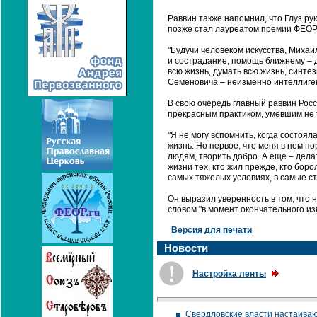
Раввин также напомнил, что Глуз р
позже стал лауреатом премии ФЕОР 
"Будучи человеком искусства, Михаи
и сострадание, помощь ближнему – дл
всю жизнь, думать всю жизнь, синте
Семеновича – неизменно интеллигент
В свою очередь главный раввин Рос
прекрасным практиком, умевшим не т
"Я не могу вспомнить, когда состоя
жизнь. Но первое, что меня в нем п
людям, творить добро. А еще – дела
жизни тех, кто жил прежде, кто боро
самых тяжелых условиях, в самые ст
Он выразил уверенность в том, что 
словом "в момент окончательного и
Версия для печати
Новости
Настройка ленты
Свердловские власти настаиваю