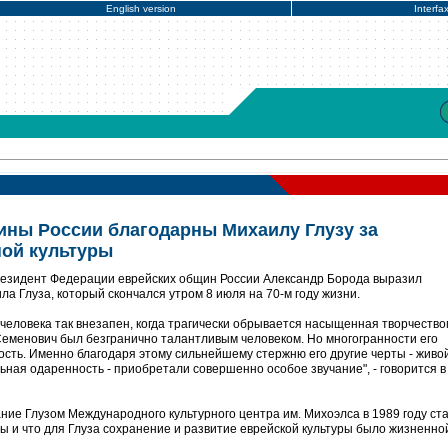
English version
Interfa
ны России благодарны Михаилу Глузу за
ой культуры
езидент Федерации еврейских общин России Александр Борода выразил
а Глуза, который скончался утром 8 июля на 70-м году жизни.
д человека так внезапен, когда трагически обрывается насыщенная творчество
еменович был безгранично талантливым человеком. Но многогранности его
сть. Именно благодаря этому сильнейшему стержню его другие черты - живой
ная одаренность - приобретали совершенно особое звучание", - говорится в
ние Глузом Международного культурного центра им. Михоэлса в 1989 году ст
ы и что для Глуза сохранение и развитие еврейской культуры было жизненно