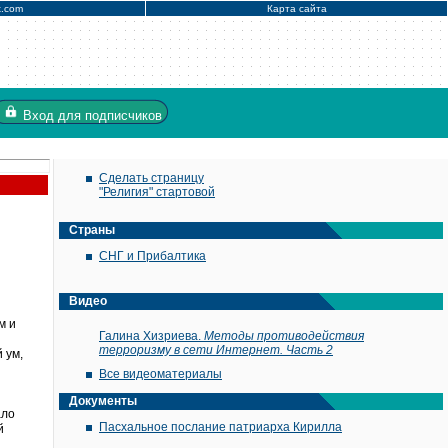
x.com
Карта сайта
Вход
для подписчиков
Сделать страницу
"Религия" стартовой
Страны
СНГ и Прибалтика
Видео
м и
Галина Хизриева.
Методы противодействия
терроризму в сети Интернет. Часть 2
 ум,
Все видеоматериалы
Документы
ало
Пасхальное послание патриарха Кирилла
й