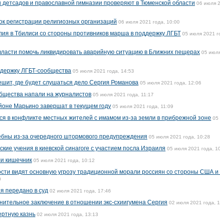
детсадов и православной гимназии проверяют в Тюменской области
06 июля 
ок регистрации религиозных организаций
06 июля 2021 года, 10:00
ия в Тбилиси со стороны противников марша в поддержку ЛГБТ
05 июля 2021 г
власти помочь ликвидировать аварийную ситуацию в Ближних пещерах
05 июл
ддержку ЛГБТ-сообщества
05 июля 2021 года, 14:53
ешит, где будет слушаться дело Сергия Романова
05 июля 2021 года, 12:06
бщества напали на журналистов
05 июля 2021 года, 11:17
айоне Марьино завершат в текущем году
05 июля 2021 года, 11:09
я в конфликте местных жителей с имамом из-за земли в прибрежной зоне
05
ебны из-за очередного штормового предупреждения
05 июля 2021 года, 10:28
кие учения в киевской синагоге с участием посла Израиля
05 июля 2021 года, 1
и кишечник
05 июля 2021 года, 10:12
сти видят основную угрозу традиционной морали россиян со стороны США и
0
я передано в суд
02 июля 2021 года, 17:46
нительное заключение в отношении экс-схиигумена Сергия
02 июля 2021 года, 
ертную казнь
02 июля 2021 года, 13:13