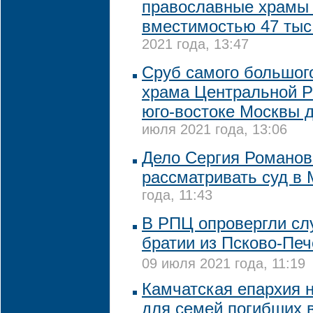
православные храмы
вместимостью 47 тыс
2021 года, 13:47
Сруб самого большог
храма Центральной Р
юго-востоке Москвы д
июля 2021 года, 13:06
Дело Сергия Романов
рассматривать суд в 
года, 11:43
В РПЦ опровергли сл
братии из Псково-Пе
09 июля 2021 года, 11:19
Камчатская епархия н
для семей погибших 