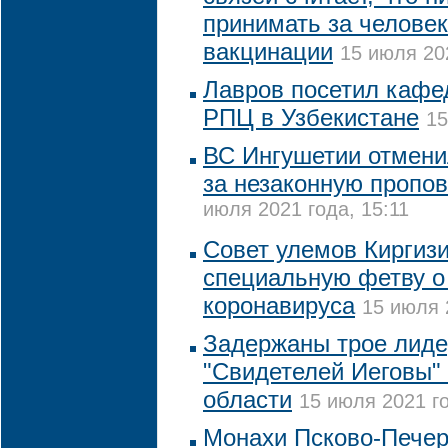
принимать за челове
вакцинации
15 июля 20
Лавров посетил кафе
РПЦ в Узбекистане
15
ВС Ингушетии отмен
за незаконную пропов
июля 2021 года, 15:11
Совет улемов Киргиз
специальную фетву о
коронавируса
15 июля 
Задержаны трое лиде
"Свидетелей Иеговы" 
области
15 июля 2021 го
Монахи Псково-Печер