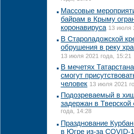
Массовые мероприяти
байрам в Крыму огра
коронавируса
13 июля 
В Староладожской кре
обрушения в реку хра
13 июля 2021 года, 15:21
В мечетях Татарстана
смогут присутствоват
человек
13 июля 2021 го
Подозреваемый в хищ
задержан в Тверской
года, 14:28
Празднование Курбан
в Югре из-за COVID-