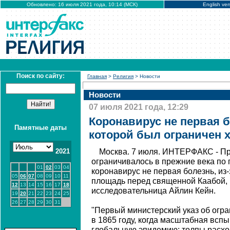
Обновлено: 16 июля 2021 года, 10:14 (МСК)
English ver
Поиск по сайту:
Главная
>
Религия
> Новости
Новости
07 июля 2021 года, 12:29
Коронавирус не первая б
Памятные даты
которой был ограничен х
2021
Москва. 7 июля. ИНТЕРФАКС - П
ограничивалось в прежние века по 
01
02
03
04
коронавирус не первая болезнь, из-
05
06
07
08
09
10
11
площадь перед священной Каабой,
12
13
14
15
16
17
18
исследовательница Айлин Кейн.
19
20
21
22
23
24
25
26
27
28
29
30
31
"Первый министерский указ об огр
в 1865 году, когда масштабная всп
глобальную эпидемию: толпы расх