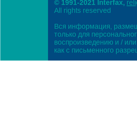
© 1991-2021 Interfax,
rel
All rights reserved
Вся информация, размещ
только для персонально
воспроизведению и / ил
как с письменного разр