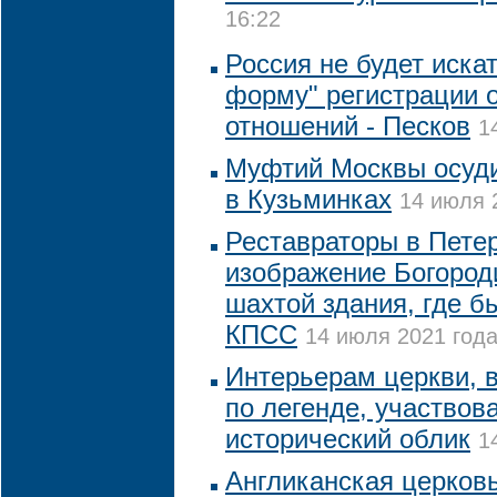
16:22
Россия не будет иска
форму" регистрации 
отношений - Песков
1
Муфтий Москвы осуди
в Кузьминках
14 июля 
Реставраторы в Пете
изображение Богород
шахтой здания, где б
КПСС
14 июля 2021 года
Интерьерам церкви, в
по легенде, участвова
исторический облик
1
Англиканская церковь