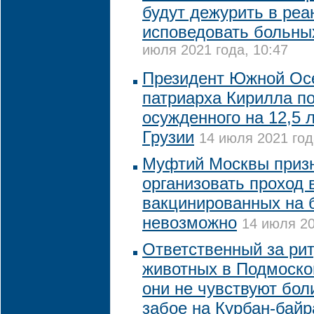
будут дежурить в реа
исповедовать больны
июля 2021 года, 10:47
Президент Южной Осе
патриарха Кирилла п
осужденного на 12,5 
Грузии
14 июля 2021 год
Муфтий Москвы призн
организовать проход 
вакцинированных на 
невозможно
14 июля 20
Ответственный за ри
животных в Подмосков
они не чувствуют бол
забое на Курбан-бай