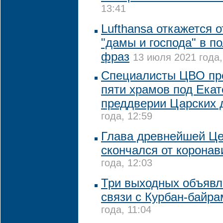
13:41
Lufthansa откажется 
"дамы и господа" в п
фраз
13 июля 2021 года,
Специалисты ЦВО пр
пяти храмов под Екат
преддверии Царских 
года, 12:59
Глава древнейшей Ц
скончался от коронав
года, 12:03
Три выходных объявл
связи с Курбан-байр
года, 11:04