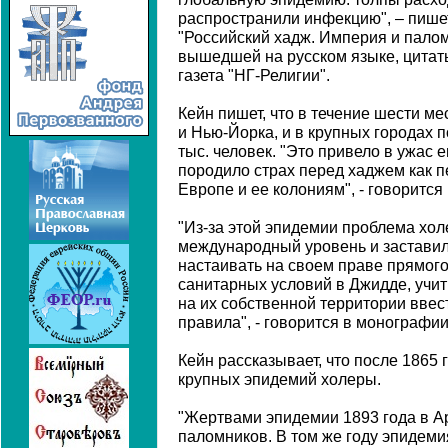
распространили инфекцию", – пишет
"Российский хадж. Империя и палом
вышедшей на русском языке, цитаты
газета "НГ-Религии".
Кейн пишет, что в течение шести м
и Нью-Йорка, и в крупных городах 
тыс. человек. "Это привело в ужас
породило страх перед хаджем как 
Европе и ее колониям", - говорится 
"Из-за этой эпидемии проблема хо
международный уровень и застави
настаивать на своем праве прямог
санитарных условий в Джидде, учи
на их собственной территории вве
правила", - говорится в монографии
Кейн рассказывает, что после 1865
крупных эпидемий холеры.
"Жертвами эпидемии 1893 года в А
паломников. В том же году эпидем