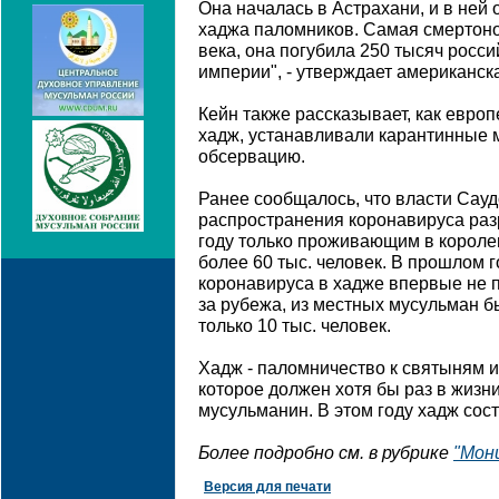
Она началась в Астрахани, и в ней
хаджа паломников. Самая смертоно
века, она погубила 250 тысяч росс
империи", - утверждает американск
Кейн также рассказывает, как евро
хадж, устанавливали карантинные 
обсервацию.
Ранее сообщалось, что власти Сау
распространения коронавируса раз
году только проживающим в короле
более 60 тыс. человек. В прошлом г
коронавируса в хадже впервые не п
за рубежа, из местных мусульман 
только 10 тыс. человек.
Хадж - паломничество к святыням и
которое должен хотя бы раз в жиз
мусульманин. В этом году хадж сост
Более подробно см. в рубрике
"Мон
Версия для печати