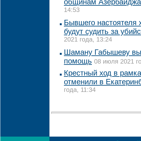
общинам Азербайджа
14:53
Бывшего настоятеля 
будут судить за убий
2021 года, 13:24
Шаману Габышеву выз
помощь
08 июля 2021 го
Крестный ход в рамка
отменили в Екатерин
года, 11:34