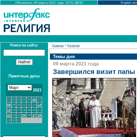
Обновлено: 09 марта 2021 года, 18:51 (МСК)
English ver
Поиск по сайту:
Главная
>
Религия
Темы дня
09 марта 2021 года
Завершился визит папы 
Памятные даты
2021
01
02
03
04
05
06
07
08
09
10
11
12
13
14
15
16
17
18
19
20
21
22
23
24
25
26
27
28
29
30
31