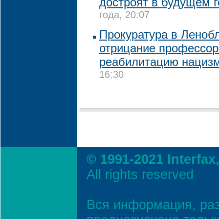
достроят в будущем г
года, 20:07
Прокуратура в Леноб
отрицание профессор
реабилитацию нациз
16:30
© 1991-2021 Interfax
All rights reserved
Вся информация, ра