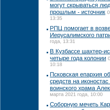
могут скрываться лю
прошлым - источник
0
13:35
РПЦ помогает в возв
Иерусалимского патр
года, 13:31
В Кузбассе шахтер-и
четыре года колонии
10:18
Псковская епархия о
средств на иконостас
воинского храма Але
марта 2021 года, 10:00
Соборную мечеть Кар