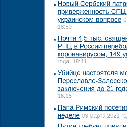
Новый Сербский патр
приверженность СПЦ
украинском вопросе
0
18:50
Почти 4,5 тыс. свяще
РПЦ в России перебо
коронавирусом, 149 
года, 18:41
Убийце настоятеля м
Переславле-Залесско
заключения до 21 год
16:15
Папа Римский посетит
неделе
03 марта 2021 го
Путин требует привле