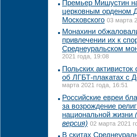
Премьер Мишустин н
церковным орденом 
Московского
03 марта 2
Монахини обжаловали
привлечении их к спо
Среднеуральском мо
2021 года, 19:08
Польских активисток 
об ЛГБТ-плакатах с 
марта 2021 года, 16:51
Российские евреи бл
за возрождение религ
национальной жизни
версия)
02 марта 2021 г
В скитах Среднеурал