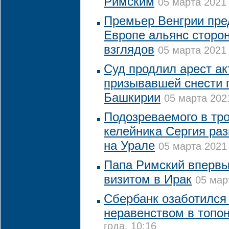
Римским
05 марта 2021 
Премьер Венгрии пре
Европе альянс сторо
взглядов
05 марта 2021 
Суд продлил арест ак
призывавшей снести 
Башкирии
05 марта 2021
Подозреваемого в тр
келейника Сергия раз
на Урале
05 марта 2021 
Папа Римский впервы
визитом в Ирак
05 мар
Сбербанк озаботился
неравенством в топо
года, 10:16