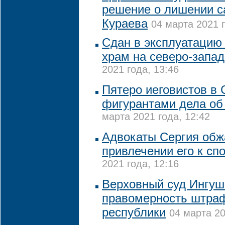
решение о лишении с
Кураева
04 марта 2021 г
Сдан в эксплуатацию
храм на северо-запа
2021 года, 13:46
Пятеро иеговистов в
фигурантами дела об
марта 2021 года, 12:42
Адвокаты Сергия обж
привлечении его к сп
2021 года, 12:16
Верховный суд Ингуш
правомерность штра
республики
04 марта 20