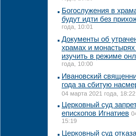
Богослужения в храм
будут идти без прихо
года, 10:01
Документы об утраче
храмах и монастырях
изучить в режиме он
года, 10:00
Ивановский священни
года за сбитую насме
04 марта 2021 года, 18:22
Церковный суд запрет
епископов Игнатиев
0
15:19
Церковный суд отказ