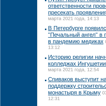
ответственности пров
пресекать проявлени
марта 2021 года, 14:13
В Петербурге появил
"Печальный ангел" в 
в пандемию медиках
13:12
Историю религии начн
колледжах Ингушетии 
марта 2021 года, 12:54
Спиваков выступит на
поддержку строитель
монастыря в Крыму
0
12:31