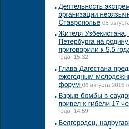
Деятельность экстре
организации неоязыч
Ставрополье
06 август
Жителя Узбекистана,
Петербурга на родину
приговорили к 5,5 год
года, 15:32
Глава Дагестана пре
ежегодным молодежн
форум
06 августа 2015 г
Взрыв бомбы в саудо
привел к гибели 17 ч
года, 14:59
Белгородец, надруга