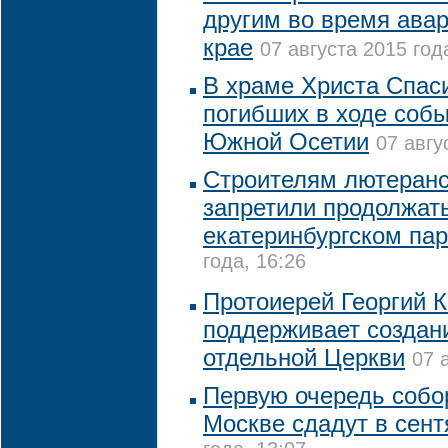
другим во время ава
крае
07 августа 2015 год
В храме Христа Спас
погибших в ходе собы
Южной Осетии
07 авгу
Строителям лютеранс
запретили продолжат
екатеринбургском пар
года, 16:26
Протоиерей Георгий 
поддерживает создан
отдельной Церкви
07 
Первую очередь собо
Москве сдадут в сент