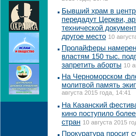
Бывший храм в центр
передадут Церкви, ар
технической докумен
другое место
10 август
Пролайферы намерен
властям 150 тыс. под
запретить аборты
10 а
На Черноморском фло
молитвой память экип
августа 2015 года, 14:41
На Казанский фестив
кино поступило более
стран
10 августа 2015 го
Прокуратура просит с