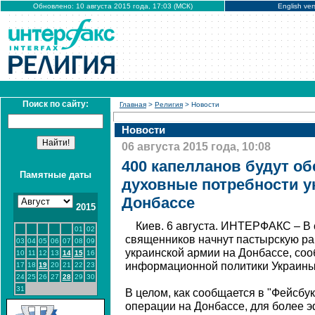
Обновлено: 10 августа 2015 года, 17:03 (МСК)
English ver
Поиск по сайту:
Главная
>
Религия
> Новости
Новости
06 августа 2015 года, 10:08
400 капелланов будут о
Памятные даты
духовные потребности у
Донбассе
2015
Киев. 6 августа. ИНТЕРФАКС – В
01
02
священников начнут пастырскую ра
03
04
05
06
07
08
09
украинской армии на Донбассе, со
10
11
12
13
14
15
16
информационной политики Украины
17
18
19
20
21
22
23
24
25
26
27
28
29
30
31
В целом, как сообщается в "Фейсбу
операции на Донбассе, для более 