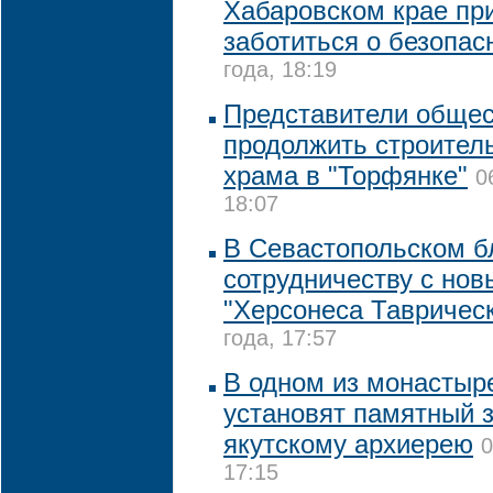
Хабаровском крае пр
заботиться о безопас
года, 18:19
Представители общес
продолжить строител
храма в "Торфянке"
0
18:07
В Севастопольском бл
сотрудничеству с но
"Херсонеса Таврическ
года, 17:57
В одном из монастыр
установят памятный 
якутскому архиерею
0
17:15