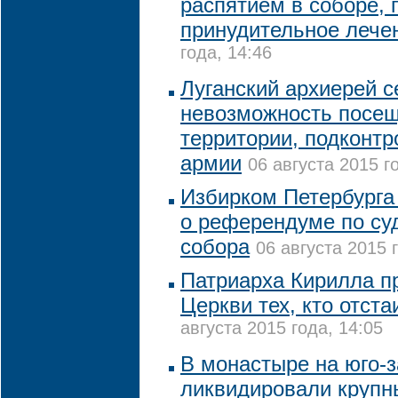
распятием в соборе, 
принудительное леч
года, 14:46
Луганский архиерей с
невозможность посещ
территории, подконтр
армии
06 августа 2015 г
Избирком Петербурга
о референдуме по су
собора
06 августа 2015 
Патриарха Кирилла пр
Церкви тех, кто отст
августа 2015 года, 14:05
В монастыре на юго-
ликвидировали крупн