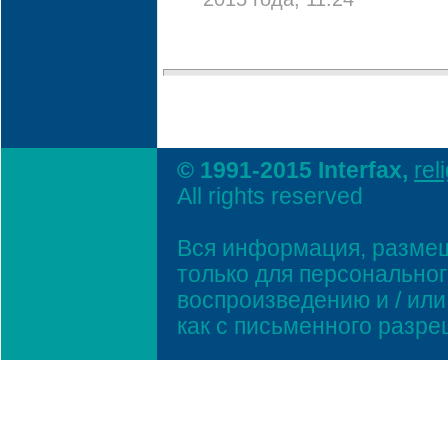
2015 года, 11:24
© 1991-2015 Interfax,
rel
All rights reserved
Вся информация, размещ
только для персонально
воспроизведению и / ил
как с письменного разр