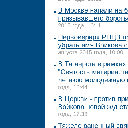
В Москве напали на б
призывавшего бороть
2015 года, 10:11
Первоиерарх РПЦЗ п
убрать имя Войкова 
августа 2015 года, 10:00
В Таганроге в рамка
"Святость материнств
летнюю молодежную 
года, 18:44
В Церкви - против пр
Войкова новой ж/д ст
года, 17:38
Тяжело раненный свя