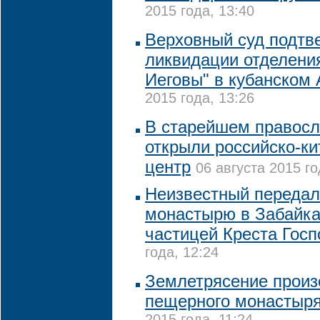
2015 года, 13:40
Верховный суд подтв
ликвидации отделени
Иеговы" в кубанском
2015 года, 13:26
В старейшем правосл
открыли российско-ки
центр
06 августа 2015 го
Неизвестный передал
монастырю в Забайка
частицей Креста Госп
года, 12:24
Землетрясение произ
пещерного монастыря