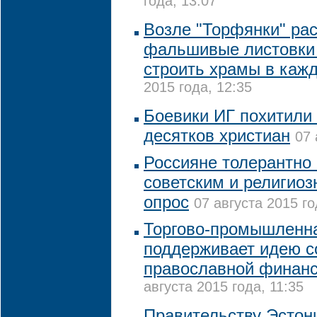
года, 13:07
Возле "Торфянки" ра
фальшивые листовки
строить храмы в каж
2015 года, 12:35
Боевики ИГ похитили 
десятков христиан
07 
Россияне толерантно 
советским и религио
опрос
07 августа 2015 го
Торгово-промышленна
поддерживает идею с
православной финан
августа 2015 года, 11:35
Правительству Эстон