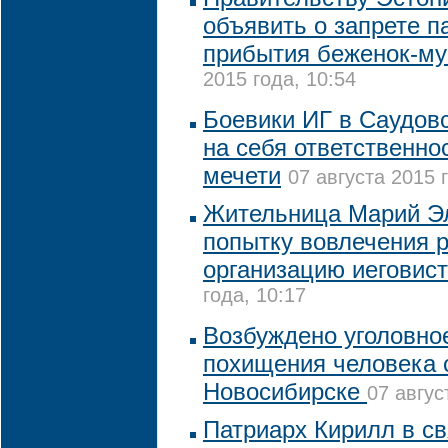
объявить о запрете 
прибытия беженок-му
2015 года, 10:54
Боевики ИГ в Саудов
на себя ответственнос
мечети
07 августа 2015 
Жительница Марий Э
попытку вовлечения 
организацию иеговис
года, 10:17
Возбуждено уголовно
похищения человека 
Новосибирске
07 авгус
Патриарх Кирилл в св