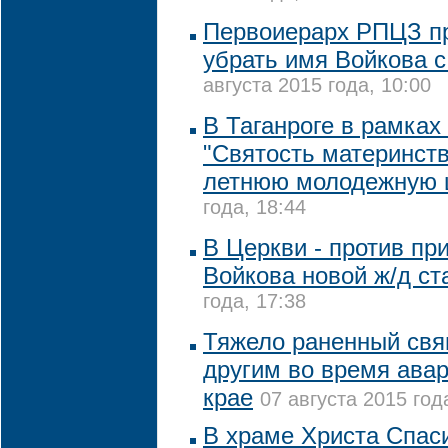
Первоиерарх РПЦЗ п
убрать имя Войкова 
августа 2015 года, 10:00
В Таганроге в рамка
"Святость материнств
летнюю молодежную 
года, 18:44
В Церкви - против пр
Войкова новой ж/д ст
года, 17:38
Тяжело раненный свя
другим во время ава
крае
07 августа 2015 год
В храме Христа Спас