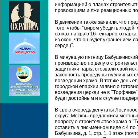
информацией о планах строительств
провокациям и лжи реакционных по
В движении также заявили, что пре
того, чтобы "миром убедить людей:
сотках на краю 16-гектарного парка
из окон, что он будет украшением 
сердец".
В минувшую пятницу Бабушкинский 
производство по делу о строительст
защитники парка отозвали свой иск
законность процедуры публичных с
возведении храма. В тот же день е
городской епархии заявил о готовн
возведения церкви не в "Торфянке",
будет достойным и в случае поддер
В свою очередь депутаты Лосиноос
округа Москвы предложили местным
вопросу о строительстве храма в 
оставить в письменном виде с 4 по 7
Бабушкина, д. 1, стр. 1, 1 этаж (по