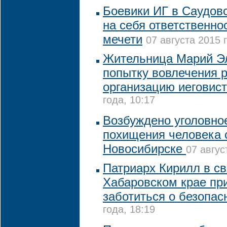
Боевики ИГ в Саудов
на себя ответственнос
мечети
07 августа 2015 
Жительница Марий Э
попытку вовлечения 
организацию иеговис
года, 10:17
Возбуждено уголовно
похищения человека 
Новосибирске
07 авгус
Патриарх Кирилл в св
Хабаровском крае пр
заботиться о безопас
года, 18:19