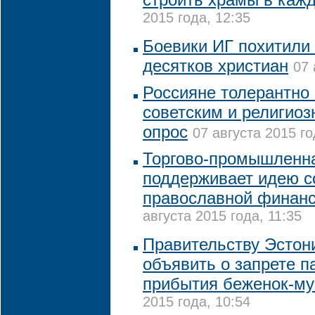
2015 года, 12:35
Боевики ИГ похитили 
десятков христиан
07 
Россияне толерантно 
советским и религио
опрос
07 августа 2015 го
Торгово-промышленна
поддерживает идею с
православной финан
августа 2015 года, 11:35
Правительству Эстон
объявить о запрете 
прибытия беженок-му
2015 года, 10:54