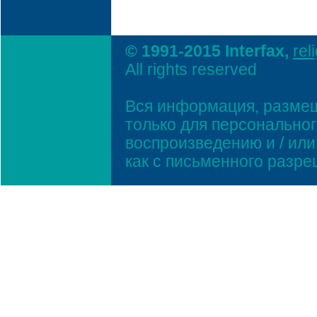
© 1991-2015 Interfax,
rel
All rights reserved
Вся информация, размещ
только для персонально
воспроизведению и / ил
как с письменного разр