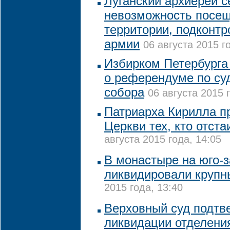
Луганский архиерей с
невозможность посещ
территории, подконтр
армии
06 августа 2015 г
Избирком Петербурга
о референдуме по су
собора
06 августа 2015 
Патриарха Кирилла пр
Церкви тех, кто отст
августа 2015 года, 14:05
В монастыре на юго-
ликвидировали крупн
2015 года, 13:40
Верховный суд подтв
ликвидации отделени