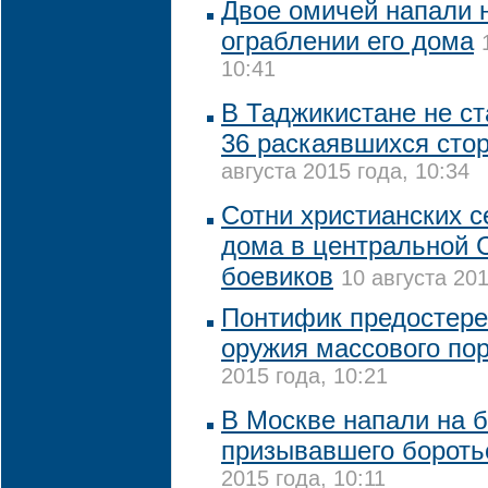
Двое омичей напали 
ограблении его дома
10:41
В Таджикистане не с
36 раскаявшихся сто
августа 2015 года, 10:34
Сотни христианских 
дома в центральной С
боевиков
10 августа 201
Понтифик предостере
оружия массового по
2015 года, 10:21
В Москве напали на б
призывавшего бороть
2015 года, 10:11