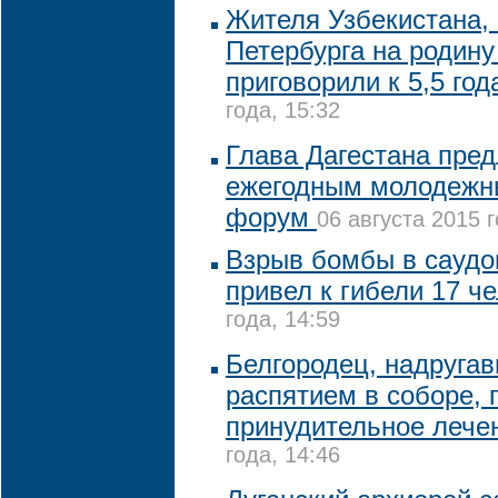
Жителя Узбекистана,
Петербурга на родину
приговорили к 5,5 год
года, 15:32
Глава Дагестана пре
ежегодным молодежн
форум
06 августа 2015 г
Взрыв бомбы в саудо
привел к гибели 17 ч
года, 14:59
Белгородец, надруга
распятием в соборе, 
принудительное леч
года, 14:46