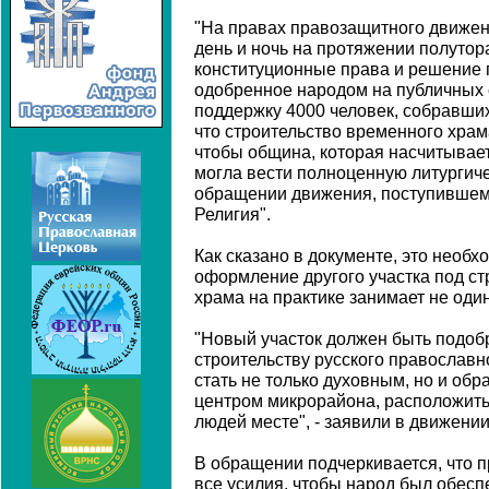
"На правах правозащитного движени
день и ночь на протяжении полутор
конституционные права и решение 
одобренное народом на публичных 
поддержку 4000 человек, собравших
что строительство временного хра
чтобы община, которая насчитывает
могла вести полноценную литургичес
обращении движения, поступившем 
Религия".
Как сказано в документе, это необхо
оформление другого участка под ст
храма на практике занимает не один
"Новый участок должен быть подоб
строительству русского православн
стать не только духовным, но и об
центром микрорайона, расположить
людей месте", - заявили в движении
В обращении подчеркивается, что 
все усилия, чтобы народ был обесп