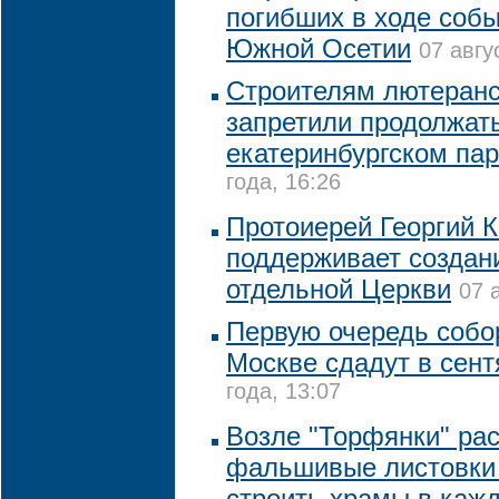
погибших в ходе собы
Южной Осетии
07 авгу
Строителям лютеранс
запретили продолжат
екатеринбургском пар
года, 16:26
Протоиерей Георгий 
поддерживает создан
отдельной Церкви
07 
Первую очередь собо
Москве сдадут в сент
года, 13:07
Возле "Торфянки" ра
фальшивые листовки
строить храмы в каж