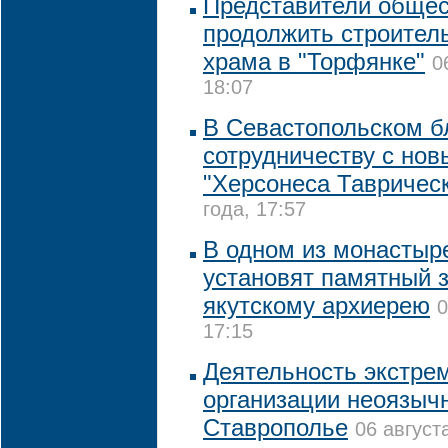
Представители общес
продолжить строител
храма в "Торфянке"
0
18:07
В Севастопольском бл
сотрудничеству с но
"Херсонеса Таврическ
года, 17:57
В одном из монастыр
установят памятный 
якутскому архиерею
0
17:15
Деятельность экстре
организации неоязыч
Ставрополье
06 август