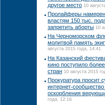
другое место
10 август
Пролайферы намерен
властям 150 тыс. под
запретить аборты
10 а
На Черноморском фло
молитвой память экип
августа 2015 года, 14:41
На Казанский фестив
кино поступило более
стран
10 августа 2015 го
Прокуратура просит с
интернет-сообщество
оскорбления верующ
года, 12:16