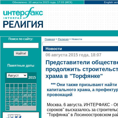
Обновлено: 10 августа 2015 года, 17:03 (МСК)
English ver
Поиск по сайту:
Главная
>
Религия
> Новости
Новости
06 августа 2015 года, 18:07
Представители обществ
Памятные даты
продолжить строительс
храма в "Торфянке"
2015
*** Они также призывают найти
01
02
капитального храма, а префектур
03
04
05
06
07
08
09
провокаций
10
11
12
13
14
15
16
17
18
19
20
21
22
23
24
25
26
27
28
29
30
Москва. 6 августа. ИНТЕРФАКС - 
31
сороков" высказалось за строитель
"Торфянка" в Лосиноостровском ра