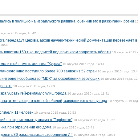
ались в полицию на израильского раввина, обвинив его в разжигании розни
1
августа 2015 года, 16:42
га передадут Церкви, архив научно-технической документации переезжает в
 16:39
 властям 150 тыс. подписей под призывом запретить аборты
10 августа 2015 
молитвой память экипажа "Курска"
10 августа 2015 года, 14:41
анского кино поступило более 700 заявок из 52 стран
10 августа 2015 года, 13:4
ь интернет-сообщество "MDK" за оскорбления верующих
10 августа 2015 года, 12
ировать
10 августа 2015 года, 12:09
ра убрать гей-рекламу с улиц города
10 августа 2015 года, 11:41
цана, отмечающего вековой юбилей, завершится к концу года
10 августа 2015 год
 гибели 11 человек
10 августа 2015 года, 10:53
ий по строительству храма в "Торфянке"
10 августа 2015 года, 10:52
ика при ограблении его дома
10 августа 2015 года, 10:41
едовать 36 раскаявшихся сторонников ИГ
10 августа 2015 года, 10:34