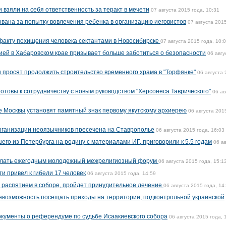
 взяли на себя ответственность за теракт в мечети
07 августа 2015 года, 10:31
ана за попытку вовлечения ребенка в организацию иеговистов
07 августа 2015
факту похищения человека сектантами в Новосибирске
07 августа 2015 года, 10:
рией в Хабаровском крае призывает больше заботиться о безопасности
06 авгу
просят продолжить строительство временного храма в "Торфянке"
06 августа
отовы к сотрудничеству с новым руководством "Херсонеса Таврического"
06 ав
е Москвы установят памятный знак первому якутскому архиерею
06 августа 201
рганизации неоязычников пресечена на Ставрополье
06 августа 2015 года, 16:03
го из Петербурга на родину с материалами ИГ, приговорили к 5,5 годам
06 а
делать ежегодным молодежный межрелигиозный форум
06 августа 2015 года, 15:1
и привел к гибели 17 человек
06 августа 2015 года, 14:59
 распятием в соборе, пройдет принудительное лечение
06 августа 2015 года, 14
невозможность посещать приходы на территории, подконтрольной украинской
кументы о референдуме по судьбе Исаакиевского собора
06 августа 2015 года, 