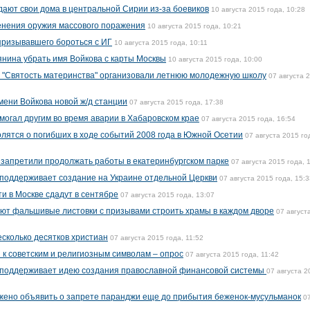
дают свои дома в центральной Сирии из-за боевиков
10 августа 2015 года, 10:28
енения оружия массового поражения
10 августа 2015 года, 10:21
 призывавшего бороться с ИГ
10 августа 2015 года, 10:11
нина убрать имя Войкова с карты Москвы
10 августа 2015 года, 10:00
ы "Святость материнства" организовали летнюю молодежную школу
07 августа 
мени Войкова новой ж/д станции
07 августа 2015 года, 17:38
огал другим во время аварии в Хабаровском крае
07 августа 2015 года, 16:54
лятся о погибших в ходе событий 2008 года в Южной Осетии
07 августа 2015 го
запретили продолжать работы в екатеринбургском парке
07 августа 2015 года, 
поддерживает создание на Украине отдельной Церкви
07 августа 2015 года, 15:3
и в Москве сдадут в сентябре
07 августа 2015 года, 13:07
ют фальшивые листовки с призывами строить храмы в каждом дворе
07 август
есколько десятков христиан
07 августа 2015 года, 11:52
 к советским и религиозным символам – опрос
07 августа 2015 года, 11:42
поддерживает идею создания православной финансовой системы
07 августа 2
жено объявить о запрете паранджи еще до прибытия беженок-мусульманок
0