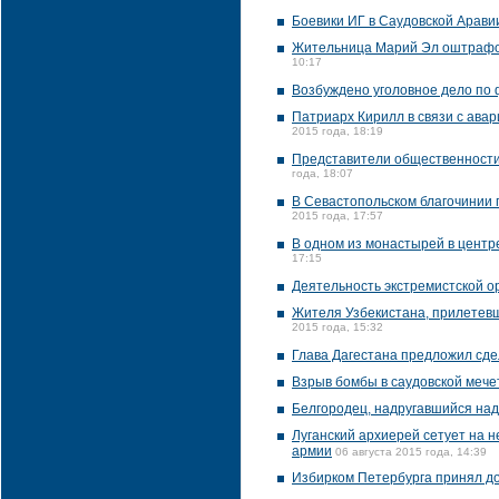
Боевики ИГ в Саудовской Аравии
Жительница Марий Эл оштрафов
10:17
Возбуждено уголовное дело по 
Патриарх Кирилл в связи с ава
2015 года, 18:19
Представители общественности 
года, 18:07
В Севастопольском благочинии г
2015 года, 17:57
В одном из монастырей в центр
17:15
Деятельность экстремистской о
Жителя Узбекистана, прилетевше
2015 года, 15:32
Глава Дагестана предложил с
Взрыв бомбы в саудовской мечет
Белгородец, надругавшийся над
Луганский архиерей сетует на 
армии
06 августа 2015 года, 14:39
Избирком Петербурга принял до