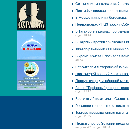
Сотни христианских семей поки
Понтифик предостерег от прим
В Москве напали на богослова,
Первоиерарх РПЦЗ просит Собя
В Таганроге в рамках программ
года, 18:44
В Церкви - против присвоения и
Тяжело раненный священник пом
В храме Христа Спасителя помо
16:42
Строителям лютеранской кирхи 
Протоиерей Георгий Коваленко 
Первую очередь соборной мечет
Возле "Торфянки" распространя
года, 12:35
Боевики ИГ похитили в Сирии н
Россияне толерантно относятся
Торгово-промышленная палата 
года, 11:35
Правительству Эстонии предло
августа 2015 года, 10:54