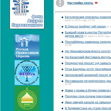
Настройка ленты
Католические епископы пожалов
августа 2015 года, 17:03
В Одессе пройдет гей-парад
10 
Бывший храм в центре Петербур
другое место
10 августа 2015 года,
Пролайферы намерены передать
15:59
На Черноморском флоте почтят 
На Казанский фестиваль мусульм
Прокуратура просит суд закрыт
Отца Бандеры хотят беатифиц
Запорожский архиерей просит мэ
Реставрация петербургского да
11:26
Давка у храма в Индии привела к
Продлен срок подачи предложен
Двое омичей напали на священн
В Таджикистане не стали пресл