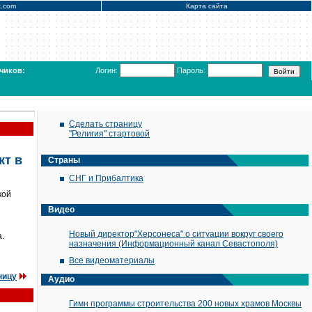
x.com
Карта сайта
чиков:
Логин:
Пароль:
Сделать страницу
"Религия" стартовой
кт в
Страны
СНГ и Прибалтика
кой
Видео
Новый директор"Херсонеса" о ситуации вокруг своего
.
назначения (Информационный канал Севастополя)
Все видеоматериалы
ницу
Аудио
Гимн программы строительства 200 новых храмов Москвы