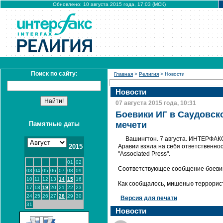
Обновлено: 10 августа 2015 года, 17:03 (МСК)
Поиск по сайту:
Главная
>
Религия
> Новости
Новости
07 августа 2015 года, 10:31
Боевики ИГ в Саудовско
Памятные даты
мечети
Вашингтон. 7 августа. ИНТЕРФАКС
2015
Аравии взяла на себя ответственнос
"Associated Press".
01
02
Соответствующее сообщение боевико
03
04
05
06
07
08
09
10
11
12
13
14
15
16
Как сообщалось, мишенью террорист
17
18
19
20
21
22
23
24
25
26
27
28
29
30
Версия для печати
31
Новости