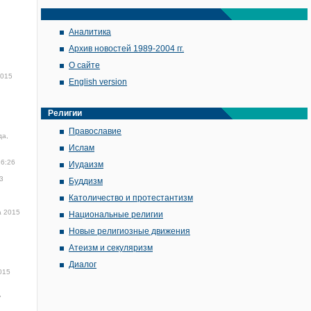
Аналитика
Архив новостей 1989-2004 гг.
О сайте
2015
English version
Религии
Православие
да,
Ислам
16:26
Иудаизм
3
Буддизм
Католичество и протестантизм
а 2015
Национальные религии
Новые религиозные движения
Атеизм и секуляризм
Диалог
015
7