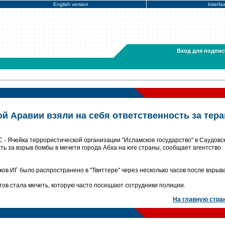
English version
Interfa
Вход для подпис
й Аравии взяли на себя ответственность за тера
 - Ячейка террористической организации "Исламское государство" в Саудовс
ть за взрыв бомбы в мечети города Абха на юге страны, сообщает агентство
в ИГ было распространено в "Твиттере" через несколько часов после взрыва
ов стала мечеть, которую часто посещают сотрудники полиции.
На главную стра