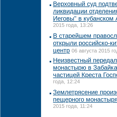
Верховный суд подтв
ликвидации отделени
Иеговы" в кубанском
2015 года, 13:26
В старейшем правосл
открыли российско-ки
центр
06 августа 2015 го
Неизвестный передал
монастырю в Забайка
частицей Креста Госп
года, 12:24
Землетрясение произ
пещерного монастыря
2015 года, 11:24