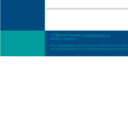
© 1991-2015 Interfax,
religion@interfax.ru
All rights reserved
Вся информация, размещенная на данном веб-сайте
воспроизведению и / или распространению в какой-