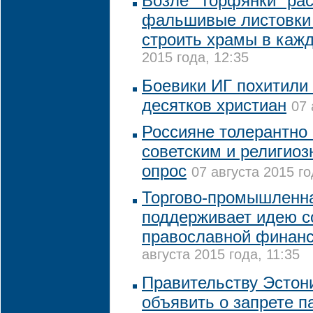
Возле "Торфянки" ра
фальшивые листовки
строить храмы в каж
2015 года, 12:35
Боевики ИГ похитили 
десятков христиан
07 
Россияне толерантно 
советским и религио
опрос
07 августа 2015 го
Торгово-промышленна
поддерживает идею с
православной финан
августа 2015 года, 11:35
Правительству Эстон
объявить о запрете 