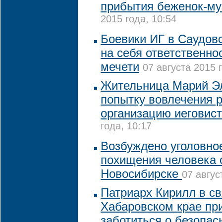
прибытия беженок-му
2015 года, 10:54
Боевики ИГ в Саудов
на себя ответственнос
мечети
07 августа 2015 
Жительница Марий Э
попытку вовлечения 
организацию иеговис
года, 10:17
Возбуждено уголовно
похищения человека 
Новосибирске
07 авгус
Патриарх Кирилл в св
Хабаровском крае пр
заботиться о безопас