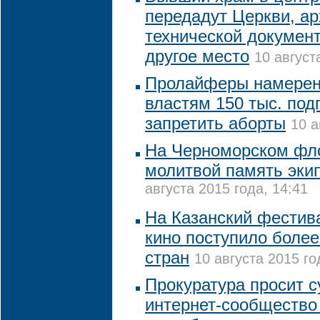
передадут Церкви, ар
технической докумен
другое место
10 август
Пролайферы намерен
властям 150 тыс. под
запретить аборты
10 а
На Черноморском фло
молитвой память экип
августа 2015 года, 14:41
На Казанский фестив
кино поступило более
стран
10 августа 2015 го
Прокуратура просит с
интернет-сообщество