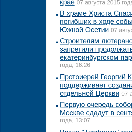
крае
07 августа 2015 год
В храме Христа Спас
погибших в ходе собы
Южной Осетии
07 авгу
Строителям лютеранс
запретили продолжат
екатеринбургском пар
года, 16:26
Протоиерей Георгий 
поддерживает создан
отдельной Церкви
07 
Первую очередь собо
Москве сдадут в сент
года, 13:07