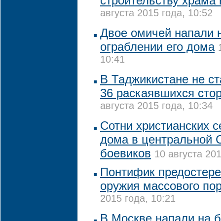
строительству храма 
августа 2015 года, 10:52
Двое омичей напали 
ограблении его дома
10:41
В Таджикистане не с
36 раскаявшихся сто
августа 2015 года, 10:34
Сотни христианских 
дома в центральной С
боевиков
10 августа 201
Понтифик предостере
оружия массового по
2015 года, 10:21
В Москве напали на б