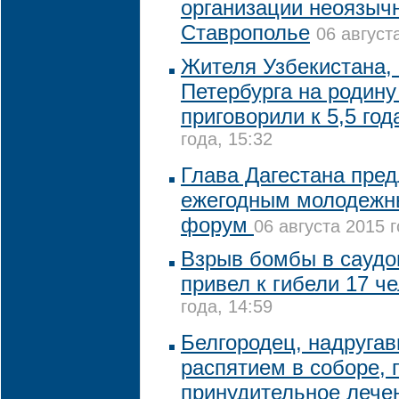
организации неоязыч
Ставрополье
06 август
Жителя Узбекистана,
Петербурга на родину
приговорили к 5,5 год
года, 15:32
Глава Дагестана пре
ежегодным молодежн
форум
06 августа 2015 г
Взрыв бомбы в саудо
привел к гибели 17 ч
года, 14:59
Белгородец, надруга
распятием в соборе, 
принудительное леч