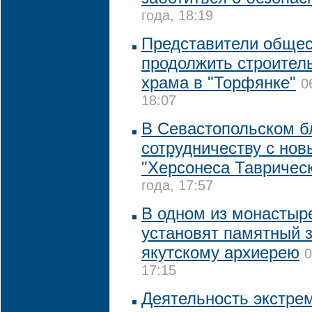
года, 18:19
Представители общес
продолжить строител
храма в "Торфянке"
0
18:07
В Севастопольском бл
сотрудничеству с но
"Херсонеса Таврическ
года, 17:57
В одном из монастыр
установят памятный 
якутскому архиерею
0
17:15
Деятельность экстре