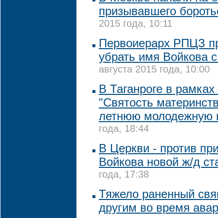
призывавшего бороть
2015 года, 10:11
Первоиерарх РПЦЗ п
убрать имя Войкова 
августа 2015 года, 10:00
В Таганроге в рамка
"Святость материнств
летнюю молодежную 
года, 18:44
В Церкви - против пр
Войкова новой ж/д ст
года, 17:38
Тяжело раненный свя
другим во время ава