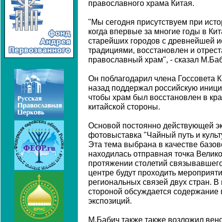
православного храма Китая.
"Мы сегодня присутствуем при ист
когда впервые за многие годы в Кит
старейших городов с древнейшей и
традициями, восстановлен и отрес
православный храм", - сказал М.Ба
Он поблагодарил члена Госсовета К
назад поддержал российскую инициа
чтобы храм был восстановлен в кра
китайской стороны.
Основой постоянно действующей э
фотовыставка "Чайный путь и культ
Эта тема выбрана в качестве базово
находилась отправная точка Великог
протяжении столетий связывавшего
центре будут проходить мероприяти
региональных связей двух стран. В
стороной обсуждается содержание
экспозиций.
М.Бабич также также возложил вено