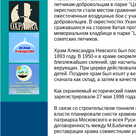
летчикам-добровольцам в парке "Цз
окрестности стали местом сражени
ожесточенные воздушные бои с учас
добровольцев. В окрестностях Ухан
сражавшихся на стороне Китая прот
мемориальном кладбище в парке "Ц
советских летчиков.
Храм Александра Невского был пос
1893 году. В 1950-х в храме окорм
близлежайших селений, где насчиты
верующих. При церкви действовала
детей. Позднее храм был изъят у в
сначала как склад, а затем в качес
Как охраняемый исторический памя
зарегистрировали 27 мая 1998 года
В связи со строительством тоннеля
власти планировали снести храмов
патриарха Московского и всея Рус
договоренность между М.Бабичем и
реставрации храма совместными у