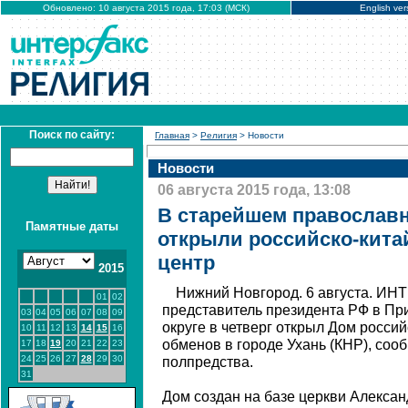
Обновлено: 10 августа 2015 года, 17:03 (МСК)
English ver
Поиск по сайту:
Главная
>
Религия
> Новости
Новости
06 августа 2015 года, 13:08
В старейшем православн
Памятные даты
открыли российско-кита
центр
2015
Нижний Новгород. 6 августа. И
01
02
представитель президента РФ в П
03
04
05
06
07
08
09
округе в четверг открыл Дом россий
10
11
12
13
14
15
16
обменов в городе Ухань (КНР), соо
17
18
19
20
21
22
23
24
25
26
27
28
29
30
полпредства.
31
Дом создан на базе церкви Алексан