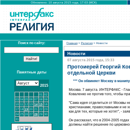
Обновлено: 10 августа 2015 года, 17:03 (МСК)
Поиск по сайту:
Главная
>
Религия
> Новости
Новости
07 августа 2015 года, 15:33
Протоиерей Георгий Ко
Памятные даты
отдельной Церкви
*** Он обвиняет Москву в манип
2015
Москва. 7 августа. ИНТЕРФАКС - Гл
Коваленко не против того, чтобы п
01
02
03
04
05
06
07
08
09
"Сама идея отделиться от Москвы не
10
11
12
13
14
15
16
христианами, православными и не хо
17
18
19
20
21
22
23
как для тех, которые не хотят", - з
24
25
26
27
28
29
30
31
Он рассказал, что в 2004-2005 года
должны найти решение по церковном