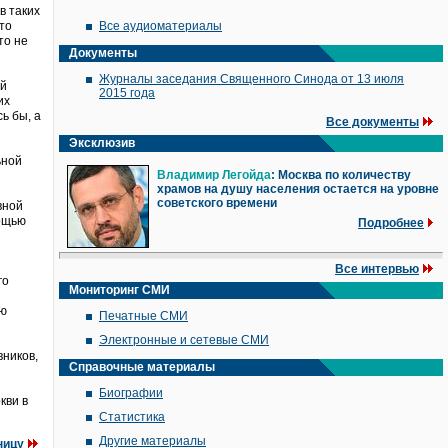
в таких
это
Все аудиоматериалы
то не
Документы
Журналы заседания Священного Синода от 13 июля
ой
2015 года
их
ь бы, а
Все документы
Эксклюзив
ьной
Владимир Легойда
: Москва по количеству
храмов на душу населения остается на уровне
советского времени
вной
мощью
Подробнее
Все интервью
го
Мониторинг СМИ
ую
Печатные СМИ
Электронные и сетевые СМИ
ников,
Справочные материалы
Биографии
кви в
Статистика
Другие материалы
ницу