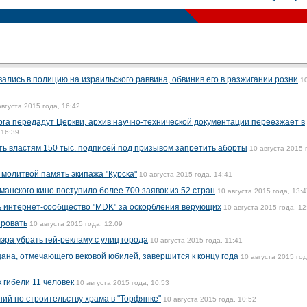
ались в полицию на израильского раввина, обвинив его в разжигании розни
1
августа 2015 года, 16:42
га передадут Церкви, архив научно-технической документации переезжает в
 16:39
 властям 150 тыс. подписей под призывом запретить аборты
10 августа 2015 
молитвой память экипажа "Курска"
10 августа 2015 года, 14:41
анского кино поступило более 700 заявок из 52 стран
10 августа 2015 года, 13:4
ь интернет-сообщество "MDK" за оскорбления верующих
10 августа 2015 года, 12
ировать
10 августа 2015 года, 12:09
ра убрать гей-рекламу с улиц города
10 августа 2015 года, 11:41
цана, отмечающего вековой юбилей, завершится к концу года
10 августа 2015 год
 гибели 11 человек
10 августа 2015 года, 10:53
ий по строительству храма в "Торфянке"
10 августа 2015 года, 10:52