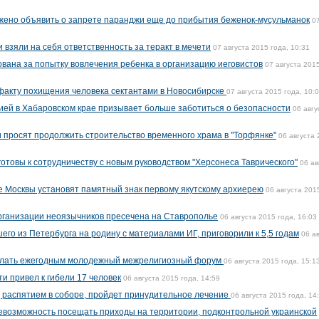
жено объявить о запрете паранджи еще до прибытия беженок-мусульманок
0
 взяли на себя ответственность за теракт в мечети
07 августа 2015 года, 10:31
ана за попытку вовлечения ребенка в организацию иеговистов
07 августа 2015
факту похищения человека сектантами в Новосибирске
07 августа 2015 года, 10:
рией в Хабаровском крае призывает больше заботиться о безопасности
06 авгу
просят продолжить строительство временного храма в "Торфянке"
06 августа
отовы к сотрудничеству с новым руководством "Херсонеса Таврического"
06 ав
е Москвы установят памятный знак первому якутскому архиерею
06 августа 201
рганизации неоязычников пресечена на Ставрополье
06 августа 2015 года, 16:03
го из Петербурга на родину с материалами ИГ, приговорили к 5,5 годам
06 а
делать ежегодным молодежный межрелигиозный форум
06 августа 2015 года, 15:1
и привел к гибели 17 человек
06 августа 2015 года, 14:59
 распятием в соборе, пройдет принудительное лечение
06 августа 2015 года, 14
невозможность посещать приходы на территории, подконтрольной украинской