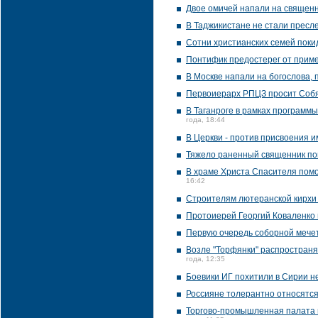
Двое омичей напали на священн
В Таджикистане не стали пресл
Сотни христианских семей поки
Понтифик предостерег от прим
В Москве напали на богослова,
Первоиерарх РПЦЗ просит Собя
В Таганроге в рамках программ
года, 18:44
В Церкви - против присвоения и
Тяжело раненный священник пом
В храме Христа Спасителя помо
16:42
Строителям лютеранской кирхи 
Протоиерей Георгий Коваленко 
Первую очередь соборной мечет
Возле "Торфянки" распространя
года, 12:35
Боевики ИГ похитили в Сирии н
Россияне толерантно относятся
Торгово-промышленная палата 