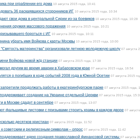
ика при ограблении его дома
10 августа 2015 года, 10:41
едовать 36 раскаявшихся сторонников ИГ
10 августа 2015 года, 10:34
дают свои дома в центральной Сирии из-за боевиков
10 августа 2015 года, 10:28
енения оружия массового поражения
10 августа 2015 года, 10:21
 призывавшего бороться с ИГ
10 августа 2015 года, 10:11
нина убрать имя Войкова с карты Москвы
10 августа 2015 года, 10:00
ы "Святость материнства" организовали летнюю молодежную школу
07 августа 
мени Войкова новой ж/д станции
07 августа 2015 года, 17:38
огал другим во время аварии в Хабаровском крае
07 августа 2015 года, 16:54
лятся о погибших в ходе событий 2008 года в Южной Осетии
07 августа 2015 го
запретили продолжать работы в екатеринбургском парке
07 августа 2015 года, 
поддерживает создание на Украине отдельной Церкви
07 августа 2015 года, 15:3
и в Москве сдадут в сентябре
07 августа 2015 года, 13:07
ют фальшивые листовки с призывами строить храмы в каждом дворе
07 август
есколько десятков христиан
07 августа 2015 года, 11:52
 к советским и религиозным символам – опрос
07 августа 2015 года, 11:42
поддерживает идею создания православной финансовой системы
07 августа 2