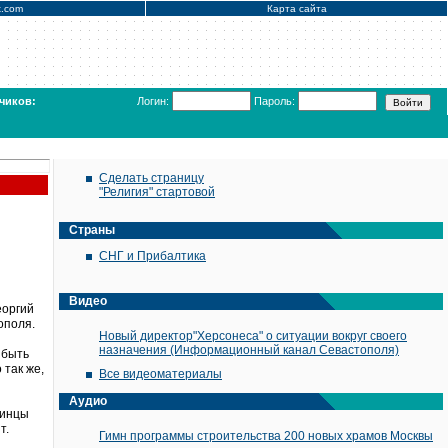
x.com
Карта сайта
чиков:
Логин:
Пароль:
Сделать страницу
"Религия" стартовой
Страны
СНГ и Прибалтика
Видео
еоргий
ополя.
Новый директор"Херсонеса" о ситуации вокруг своего
назначения (Информационный канал Севастополя)
 быть
 так же,
Все видеоматериалы
Аудио
аинцы
т.
Гимн программы строительства 200 новых храмов Москвы