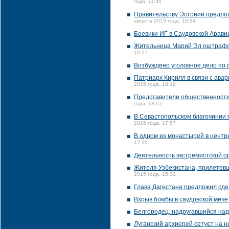
года, 11:35
Правительству Эстонии предло
августа 2015 года, 10:54
Боевики ИГ в Саудовской Аравии
Жительница Марий Эл оштрафов
10:17
Возбуждено уголовное дело по 
Патриарх Кирилл в связи с ава
2015 года, 18:19
Представители общественности 
года, 18:07
В Севастопольском благочинии г
2015 года, 17:57
В одном из монастырей в центр
17:15
Деятельность экстремистской о
Жителя Узбекистана, прилетевше
2015 года, 15:32
Глава Дагестана предложил с
Взрыв бомбы в саудовской мечет
Белгородец, надругавшийся над
Луганский архиерей сетует на 