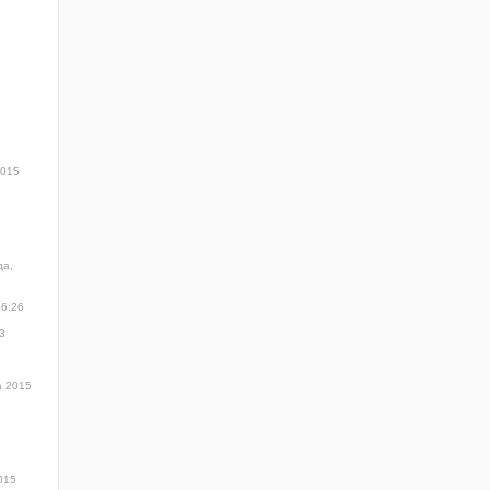
2015
да,
16:26
3
а 2015
015