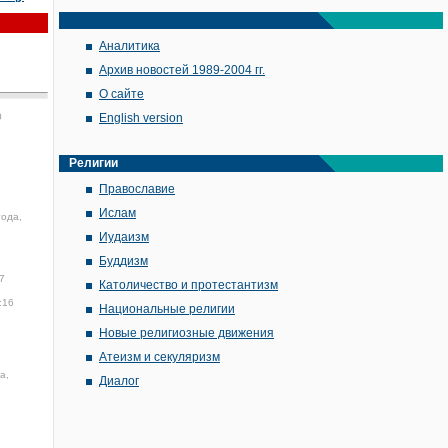
Аналитика
Архив новостей 1989-2004 гг.
О сайте
0
English version
Религии
Православие
Ислам
года,
Иудаизм
Буддизм
7
Католичество и протестантизм
:16
Национальные религии
Новые религиозные движения
Атеизм и секуляризм
а,
Диалог