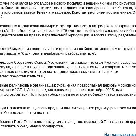
 мне показался много мудрее в своих посылах и решениях, чем это рисуется 
ть Константинополь - это все-таки традиция, которая древнее нас. Конечно, 
т этого отказываться. Киев - это кафедра, Константинополем поставленная. Э
ий.
изнанных в православном мире структур - Киевского патриархата и Украинск
(УАПЦ) - объединиться, он заявил: "Я считаю, что было бы хорошо, если бы 
существовали на правах параллельной юрисдикции, а Москва этому радовалас
лучае объединения раскольников и признания их Константинополем как отдел
патриархате "будут опять анафемами разбрасываться".
ерковью Советского Союза. Московский патриархат не стал Русской правосла
ему надо разрешать, а не подвешивать, а не пытаться манипулировать с по
ает вселенскому что-то сделать, пригрождает ему чем-то. Патриарх
лагает представитель УПЦ.
вные религиозные организации: Украинская православная церковь Московско
иархат и УАПЦ. Две последних решили провести в сентябре 2015 года
ли договориться. По итогам собора предполагалось объединиться в поместн
ную Православную церковь предпринимались и ранее рядом украинских чинов
т Московского патриархата.
 Украины Петр Порошенко выступил за создание поместной Православной цер
ействовать объединению государства.
На главную стра