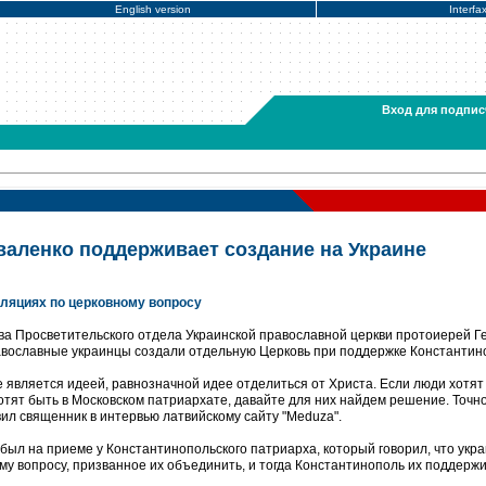
English version
Interfa
Вход для подпис
валенко поддерживает создание на Украине
уляциях по церковному вопросу
ава Просветительского отдела Украинской православной церкви протоиерей Г
равославные украинцы создали отдельную Церковь при поддержке Константин
 является идеей, равнозначной идее отделиться от Христа. Если люди хотят
тят быть в Московском патриархате, давайте для них найдем решение. Точно
аявил священник в интервью латвийскому сайту "Meduza".
х был на приеме у Константинопольского патриарха, который говорил, что укр
у вопросу, призванное их объединить, и тогда Константинополь их поддержи