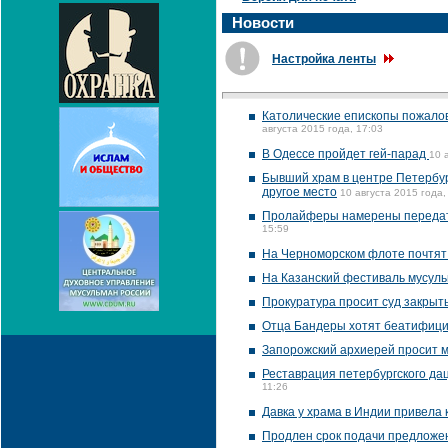
Новости
Настройка ленты
Католические епископы пожалов
августа 2015 года, 17:03
В Одессе пройдет гей-парад
10 
Бывший храм в центре Петербур
другое место
10 августа 2015 года,
Пролайферы намерены передать
15:59
На Черноморском флоте почтят 
На Казанский фестиваль мусульм
Прокуратура просит суд закрыт
Отца Бандеры хотят беатифиц
Запорожский архиерей просит мэ
Реставрация петербургского да
11:26
Давка у храма в Индии привела к
Продлен срок подачи предложен