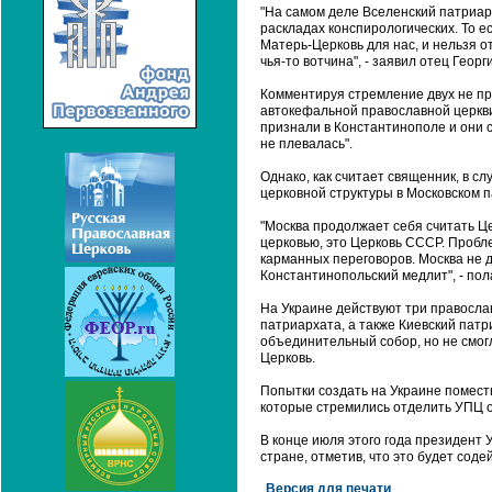
"На самом деле Вселенский патриарх
раскладах конспирологических. То ес
Матерь-Церковь для нас, и нельзя о
чья-то вотчина", - заявил отец Георг
Комментируя стремление двух не пр
автокефальной православной церкви 
признали в Константинополе и они 
не плевалась".
Однако, как считает священник, в с
церковной структуры в Московском 
"Москва продолжает себя считать Ц
церковью, это Церковь СССР. Пробл
карманных переговоров. Москва не д
Константинопольский медлит", - по
На Украине действуют три правосла
патриархата, а также Киевский патр
объединительный собор, но не смог
Церковь.
Попытки создать на Украине помест
которые стремились отделить УПЦ о
В конце июля этого года президент
стране, отметив, что это будет сод
Версия для печати