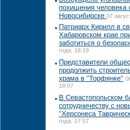
похищения человека 
Новосибирске
07 авгус
Патриарх Кирилл в св
Хабаровском крае пр
заботиться о безопас
года, 18:19
Представители общес
продолжить строител
храма в "Торфянке"
0
18:07
В Севастопольском бл
сотрудничеству с но
"Херсонеса Таврическ
года, 17:57