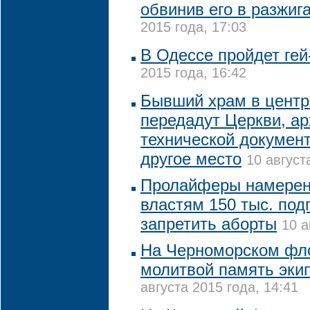
обвинив его в разжиг
2015 года, 17:03
В Одессе пройдет ге
2015 года, 16:42
Бывший храм в центр
передадут Церкви, ар
технической докумен
другое место
10 август
Пролайферы намерен
властям 150 тыс. под
запретить аборты
10 а
На Черноморском фло
молитвой память экип
августа 2015 года, 14:41