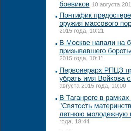
боевиков
10 августа 201
Понтифик предостере
оружия массового по
2015 года, 10:21
В Москве напали на б
призывавшего бороть
2015 года, 10:11
Первоиерарх РПЦЗ п
убрать имя Войкова 
августа 2015 года, 10:00
В Таганроге в рамка
"Святость материнств
летнюю молодежную 
года, 18:44