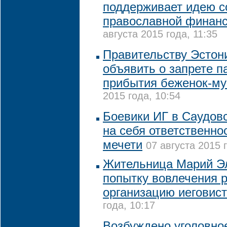
поддерживает идею с
православной финан
августа 2015 года, 11:35
Правительству Эстон
объявить о запрете 
прибытия беженок-му
2015 года, 10:54
Боевики ИГ в Саудов
на себя ответственнос
мечети
07 августа 2015 
Жительница Марий Э
попытку вовлечения 
организацию иеговис
года, 10:17
Возбуждено уголовно