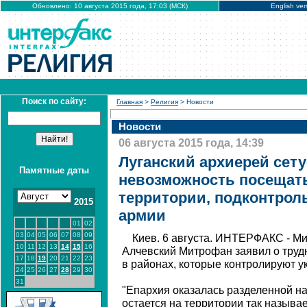
Обновлено: 10 августа 2015 года, 17:03 (МСК)
English ver
Поиск по сайту:
Главная
>
Религия
> Новости
Новости
06 августа 2015 года, 14:39
Луганский архиерей сету
Памятные даты
невозможность посещат
территории, подконтрол
2015
армии
01
02
03
04
05
06
07
08
09
Киев. 6 августа. ИНТЕРФАКС - Ми
10
11
12
13
14
15
16
Алчевский Митрофан заявил о труд
17
18
19
20
21
22
23
в районах, которые контролируют у
24
25
26
27
28
29
30
31
"Епархия оказалась разделенной на
остается на территории так называе