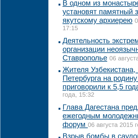
В одном из монастыр
установят памятный 
якутскому архиерею
0
17:15
Деятельность экстре
организации неоязыч
Ставрополье
06 август
Жителя Узбекистана,
Петербурга на родину
приговорили к 5,5 год
года, 15:32
Глава Дагестана пре
ежегодным молодежн
форум
06 августа 2015 г
Взрыв бомбы в саудо