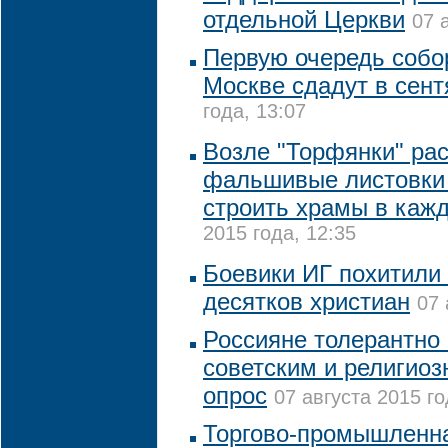
отдельной Церкви
07 
Первую очередь собо
Москве сдадут в сент
года, 13:07
Возле "Торфянки" ра
фальшивые листовки
строить храмы в каж
2015 года, 12:35
Боевики ИГ похитили 
десятков христиан
07 
Россияне толерантно 
советским и религио
опрос
07 августа 2015 го
Торгово-промышленна