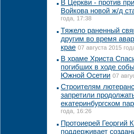
В Церкви - против пр
Войкова новой ж/д ст
года, 17:38
Тяжело раненный свя
другим во время ава
крае
07 августа 2015 год
В храме Христа Спас
погибших в ходе собы
Южной Осетии
07 авгу
Строителям лютеранс
запретили продолжат
екатеринбургском пар
года, 16:26
Протоиерей Георгий 
поддерживает создан