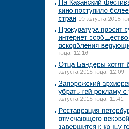
На Казанский фестив
кино поступило более
стран
10 августа 2015 го
Прокуратура просит с
интернет-сообщество
оскорбления верующ
года, 12:16
Отца Бандеры хотят 
августа 2015 года, 12:09
Запорожский архиере
убрать гей-рекламу с
августа 2015 года, 11:41
Реставрация петербур
отмечающего вековой
завершится к концу г