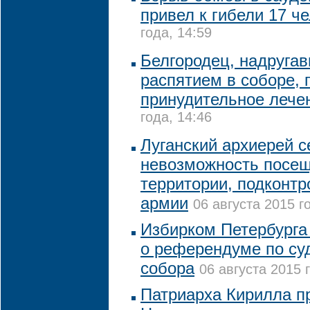
привел к гибели 17 ч
года, 14:59
Белгородец, надруга
распятием в соборе, 
принудительное леч
года, 14:46
Луганский архиерей с
невозможность посещ
территории, подконтр
армии
06 августа 2015 г
Избирком Петербурга
о референдуме по су
собора
06 августа 2015 
Патриарха Кирилла пр