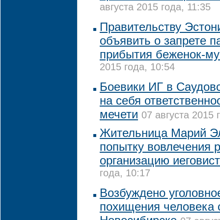
августа 2015 года, 11:35
Правительству Эстон
объявить о запрете 
прибытия беженок-му
2015 года, 10:54
Боевики ИГ в Саудов
на себя ответственнос
мечети
07 августа 2015 
Жительница Марий Э
попытку вовлечения 
организацию иеговис
года, 10:17
Возбуждено уголовно
похищения человека 