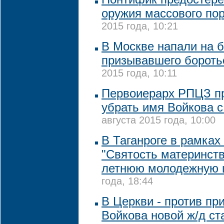
оружия массового по
2015 года, 10:21
В Москве напали на б
призывавшего бороть
2015 года, 10:11
Первоиерарх РПЦЗ п
убрать имя Войкова 
августа 2015 года, 10:00
В Таганроге в рамка
"Святость материнств
летнюю молодежную 
года, 18:44
В Церкви - против пр
Войкова новой ж/д ст