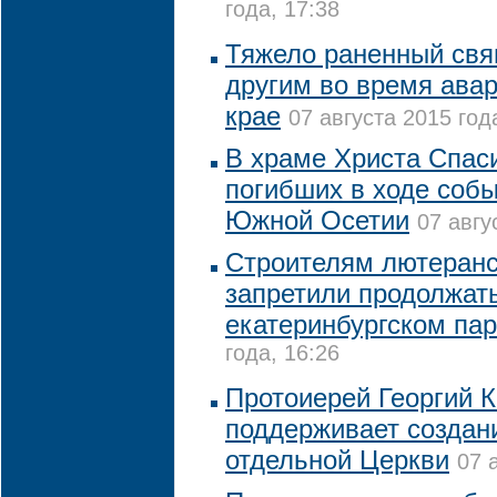
года, 17:38
Тяжело раненный свя
другим во время ава
крае
07 августа 2015 год
В храме Христа Спас
погибших в ходе собы
Южной Осетии
07 авгу
Строителям лютеранс
запретили продолжат
екатеринбургском пар
года, 16:26
Протоиерей Георгий 
поддерживает создан
отдельной Церкви
07 