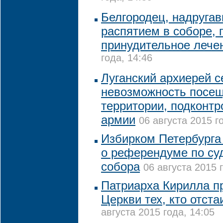
Белгородец, надруга
распятием в соборе, 
принудительное леч
года, 14:46
Луганский архиерей с
невозможность посещ
территории, подконтр
армии
06 августа 2015 г
Избирком Петербурга
о референдуме по су
собора
06 августа 2015 
Патриарха Кирилла пр
Церкви тех, кто отст
августа 2015 года, 14:05