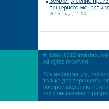
Землетрясение произ
пещерного монастыря
2015 года, 11:24
© 1991-2015 Interfax,
rel
All rights reserved
Вся информация, размещ
только для персонально
воспроизведению и / ил
как с письменного разр