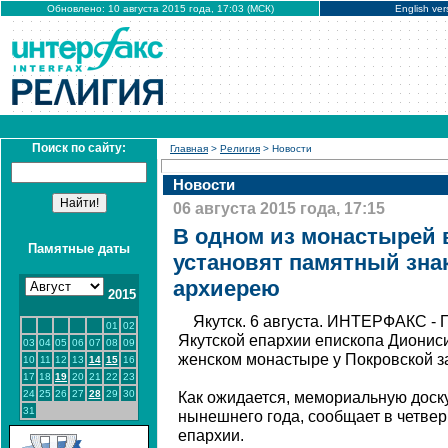
Обновлено: 10 августа 2015 года, 17:03 (МСК)
English ver
Поиск по сайту:
Главная
>
Религия
> Новости
Новости
06 августа 2015 года, 17:15
В одном из монастырей 
Памятные даты
установят памятный зна
архиерею
2015
Якутск. 6 августа. ИНТЕРФАКС - 
01
02
Якутской епархии епископа Диониси
03
04
05
06
07
08
09
женском монастыре у Покровской з
10
11
12
13
14
15
16
17
18
19
20
21
22
23
24
25
26
27
28
29
30
Как ожидается, мемориальную доску
31
нынешнего года, сообщает в четвер
епархии.