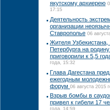
якутскому архиерею
0
17:15
Деятельность экстре
организации неоязыч
Ставрополье
06 август
Жителя Узбекистана,
Петербурга на родину
приговорили к 5,5 год
года, 15:32
Глава Дагестана пре
ежегодным молодежн
форум
06 августа 2015 г
Взрыв бомбы в саудо
привел к гибели 17 ч
года, 14:59