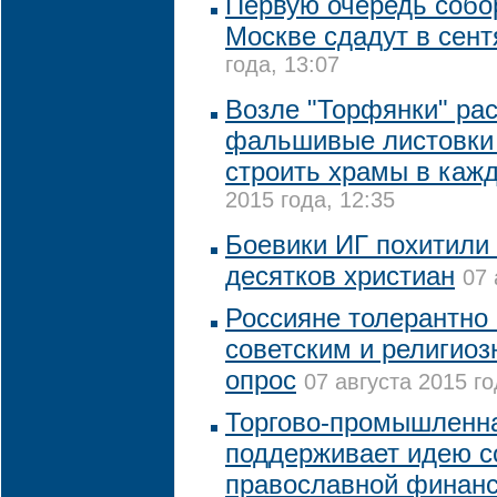
Первую очередь собо
Москве сдадут в сент
года, 13:07
Возле "Торфянки" ра
фальшивые листовки
строить храмы в каж
2015 года, 12:35
Боевики ИГ похитили 
десятков христиан
07 
Россияне толерантно 
советским и религио
опрос
07 августа 2015 го
Торгово-промышленна
поддерживает идею с
православной финан