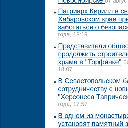
Новосибирске
07 авгус
Патриарх Кирилл в св
Хабаровском крае пр
заботиться о безопас
года, 18:19
Представители общес
продолжить строител
храма в "Торфянке"
0
18:07
В Севастопольском бл
сотрудничеству с но
"Херсонеса Таврическ
года, 17:57
В одном из монастыр
установят памятный 