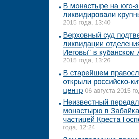
В монастыре на юго-
ликвидировали крупн
2015 года, 13:40
Верховный суд подтв
ликвидации отделени
Иеговы" в кубанском
2015 года, 13:26
В старейшем правосл
открыли российско-ки
центр
06 августа 2015 го
Неизвестный передал
монастырю в Забайка
частицей Креста Госп
года, 12:24