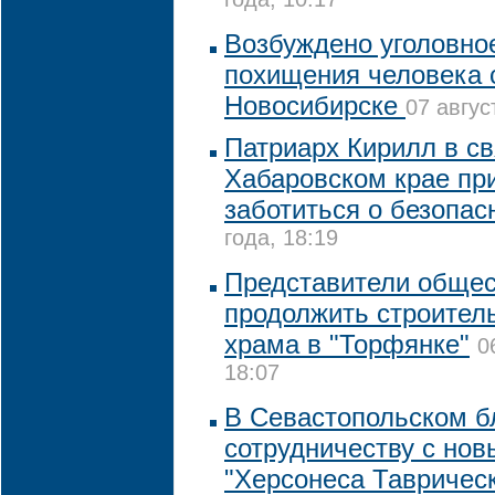
года, 10:17
Возбуждено уголовно
похищения человека 
Новосибирске
07 авгус
Патриарх Кирилл в св
Хабаровском крае пр
заботиться о безопас
года, 18:19
Представители общес
продолжить строител
храма в "Торфянке"
0
18:07
В Севастопольском бл
сотрудничеству с но
"Херсонеса Таврическ