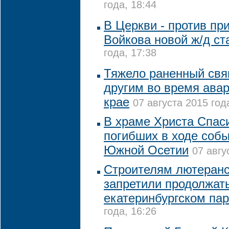
года, 18:44
В Церкви - против пр
Войкова новой ж/д ст
года, 17:38
Тяжело раненный свя
другим во время ава
крае
07 августа 2015 год
В храме Христа Спас
погибших в ходе собы
Южной Осетии
07 авгу
Строителям лютеранс
запретили продолжат
екатеринбургском пар
года, 16:26