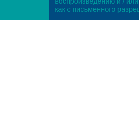
воспроизведению и / ил
как с письменного разр