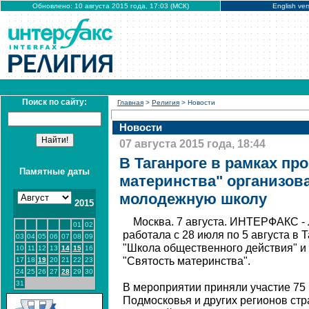
Обновлено: 10 августа 2015 года, 17:03 (МСК)
English ver
Поиск по сайту:
Главная
>
Религия
> Новости
Новости
07 августа 2015 года, 18:44
В Таганроге в рамках п
Памятные даты
материнства" организо
молодежную школу
2015
Москва. 7 августа. ИНТЕРФАКС -
01
02
работала с 28 июля по 5 августа в 
03
04
05
06
07
08
09
"Школа общественного действия" и
10
11
12
13
14
15
16
"Святость материнства".
17
18
19
20
21
22
23
24
25
26
27
28
29
30
31
В мероприятии приняли участие 75
Подмосковья и других регионов стр