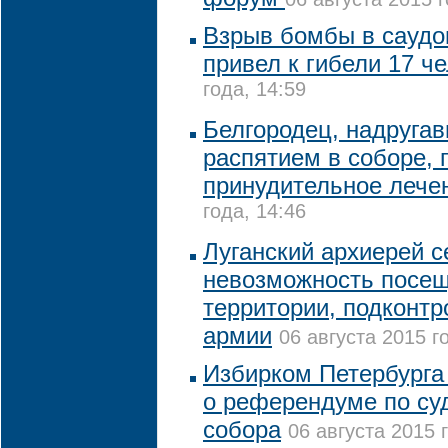
Взрыв бомбы в саудо
привел к гибели 17 ч
года, 14:59
Белгородец, надруга
распятием в соборе, 
принудительное леч
года, 14:46
Луганский архиерей с
невозможность посещ
территории, подконтр
армии
06 августа 2015 г
Избирком Петербурга
о референдуме по су
собора
06 августа 2015 