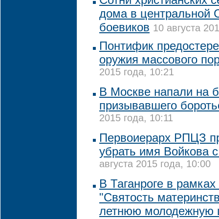
дома в центральной С
боевиков
10 августа 201
Понтифик предостере
оружия массового по
2015 года, 10:21
В Москве напали на б
призывавшего бороть
2015 года, 10:11
Первоиерарх РПЦЗ п
убрать имя Войкова 
августа 2015 года, 10:00
В Таганроге в рамка
"Святость материнств
летнюю молодежную 