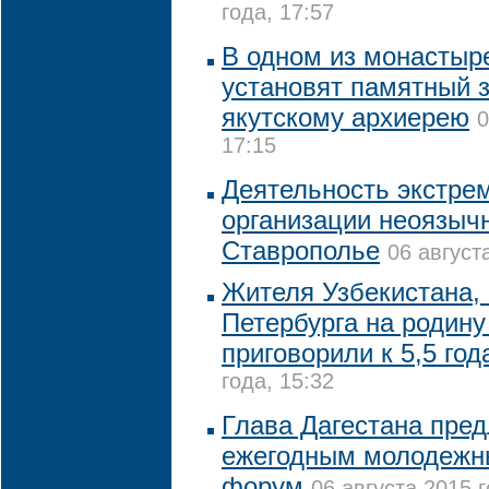
года, 17:57
В одном из монастыр
установят памятный 
якутскому архиерею
0
17:15
Деятельность экстре
организации неоязыч
Ставрополье
06 август
Жителя Узбекистана,
Петербурга на родину
приговорили к 5,5 год
года, 15:32
Глава Дагестана пре
ежегодным молодежн
форум
06 августа 2015 г