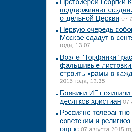
Протоиерей Георгий 
поддерживает создан
отдельной Церкви
07 
Первую очередь собо
Москве сдадут в сент
года, 13:07
Возле "Торфянки" ра
фальшивые листовки
строить храмы в каж
2015 года, 12:35
Боевики ИГ похитили 
десятков христиан
07 
Россияне толерантно 
советским и религио
опрос
07 августа 2015 го