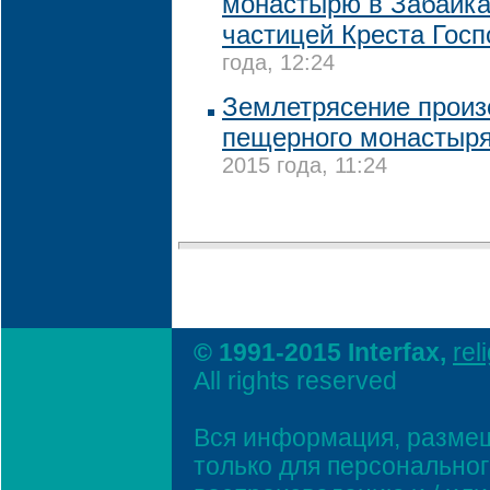
монастырю в Забайка
частицей Креста Госп
года, 12:24
Землетрясение произ
пещерного монастыря
2015 года, 11:24
© 1991-2015 Interfax,
rel
All rights reserved
Вся информация, размещ
только для персонально