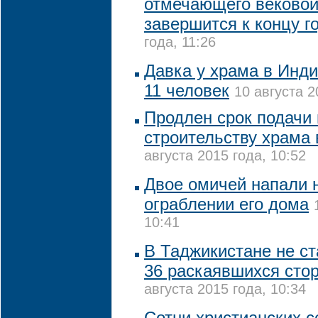
отмечающего вековой
завершится к концу г
года, 11:26
Давка у храма в Инди
11 человек
10 августа 2
Продлен срок подачи
строительству храма 
августа 2015 года, 10:52
Двое омичей напали 
ограблении его дома
10:41
В Таджикистане не с
36 раскаявшихся сто
августа 2015 года, 10:34
Сотни христианских 