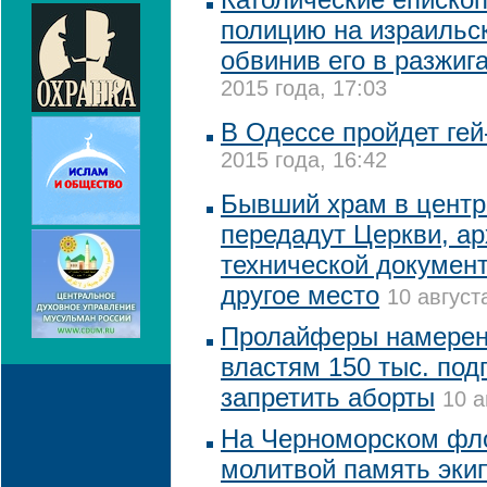
полицию на израильск
обвинив его в разжиг
2015 года, 17:03
В Одессе пройдет ге
2015 года, 16:42
Бывший храм в центр
передадут Церкви, ар
технической докумен
другое место
10 август
Пролайферы намерен
властям 150 тыс. под
запретить аборты
10 а
На Черноморском фло
молитвой память экип