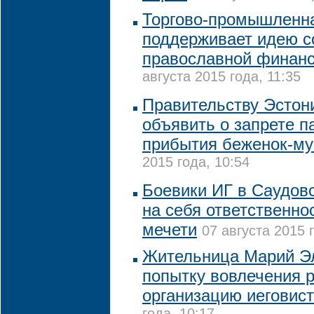
Торгово-промышленна
поддерживает идею с
православной финан
августа 2015 года, 11:35
Правительству Эстон
объявить о запрете 
прибытия беженок-му
2015 года, 10:54
Боевики ИГ в Саудов
на себя ответственнос
мечети
07 августа 2015 
Жительница Марий Э
попытку вовлечения 
организацию иеговис