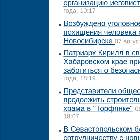
организацию иеговис
года, 10:17
Возбуждено уголовно
похищения человека 
Новосибирске
07 авгус
Патриарх Кирилл в св
Хабаровском крае пр
заботиться о безопас
года, 18:19
Представители общес
продолжить строител
храма в "Торфянке"
0
18:07
В Севастопольском бл
сотрудничеству с но