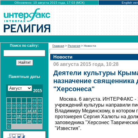
Обновлено: 10 августа 2015 года, 17:03 (МСК)
English ver
Поиск по сайту:
Главная
>
Религия
> Новости
Новости
06 августа 2015 года, 10:28
Деятели культуры Крым
Памятные даты
назначение священника 
"Херсонеса"
2015
Москва. 6 августа. ИНТЕРФАКС -
01
02
учреждений культуры направили пи
03
04
05
06
07
08
09
Владимиру Мединскому, в котором 
10
11
12
13
14
15
16
протоиерея Сергия Халюты на долж
17
18
19
20
21
22
23
24
25
26
27
28
29
30
заповедника "Херсонес Таврический"
31
"Известия".