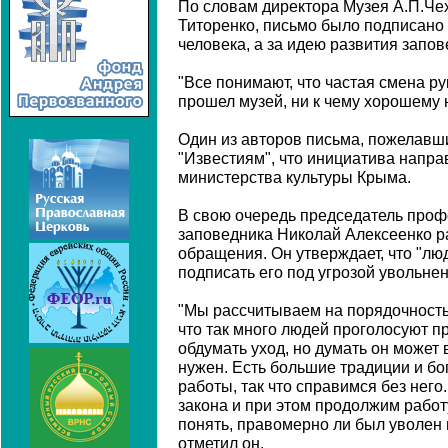
По словам директора Музея А.П.Че
Титоренко, письмо было подписано 
человека, а за идею развития запов
"Все понимают, что частая смена ру
прошел музей, ни к чему хорошему н
Один из авторов письма, пожелавш
"Известиям", что инициатива напра
министерства культуры Крыма.
В свою очередь председатель проф
заповедника Николай Алексеенко р
обращения. Он утверждает, что "лю
подписать его под угрозой увольнен
"Мы рассчитываем на порядочность
что так много людей проголосуют п
обдумать уход, но думать он может
нужен. Есть большие традиции и б
работы, так что справимся без него
закона и при этом продолжим работ
понять, правомерно ли был уволен 
отметил он.