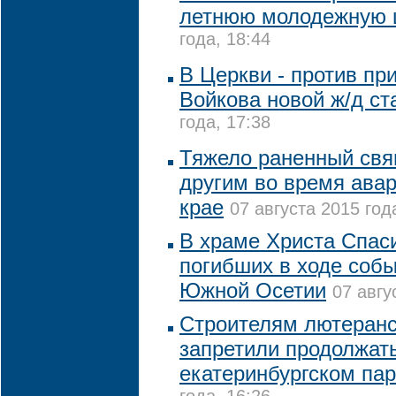
летнюю молодежную 
года, 18:44
В Церкви - против пр
Войкова новой ж/д ст
года, 17:38
Тяжело раненный свя
другим во время ава
крае
07 августа 2015 год
В храме Христа Спас
погибших в ходе собы
Южной Осетии
07 авгу
Строителям лютеранс
запретили продолжат
екатеринбургском пар