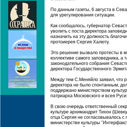
По данным газеты, 6 августа в Сев
для урегулирования ситуации.
Как сообщалось, губернатор Севас
уволить с поста директора заповед
назначить на эту должность благоч
протоиерея Сергия Халюту.
Это решение вызвало протесты в му
коллективе самого заповедника, а 
законодательного собрания Севаст
директора Государственного Эрмит
Между тем С.Меняйло заявил, что 
директора не было спонтанным, до
поддержано министерством культур
патриарха Московского и всея Руси
В свою очередь ответственный сек
культуре архимандрит Тихон (Шевку
отца Сергия не согласовывалось с 
министерстве культуры "Интерфаксу