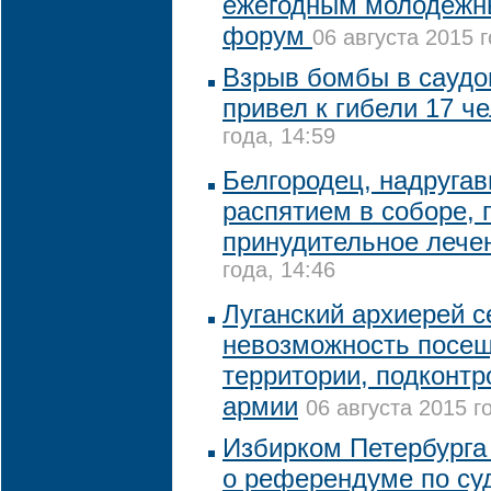
ежегодным молодежн
форум
06 августа 2015 г
Взрыв бомбы в саудо
привел к гибели 17 ч
года, 14:59
Белгородец, надруга
распятием в соборе, 
принудительное леч
года, 14:46
Луганский архиерей с
невозможность посещ
территории, подконтр
армии
06 августа 2015 г
Избирком Петербурга
о референдуме по су