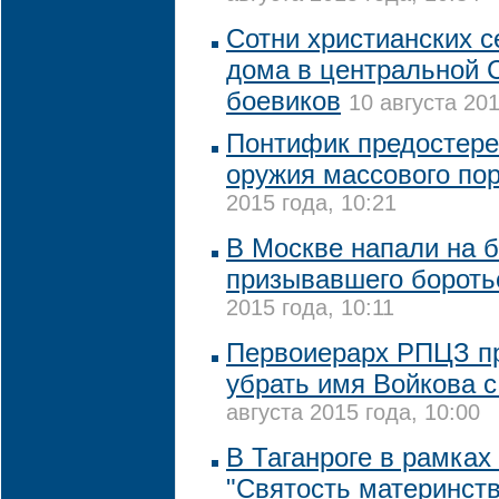
Сотни христианских 
дома в центральной С
боевиков
10 августа 201
Понтифик предостере
оружия массового по
2015 года, 10:21
В Москве напали на б
призывавшего бороть
2015 года, 10:11
Первоиерарх РПЦЗ п
убрать имя Войкова 
августа 2015 года, 10:00
В Таганроге в рамка
"Святость материнств