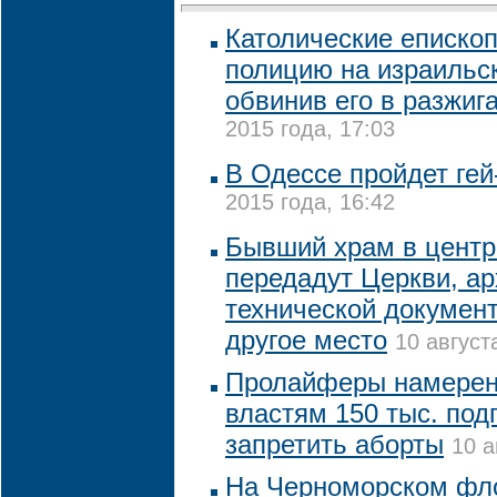
Католические еписко
полицию на израильск
обвинив его в разжиг
2015 года, 17:03
В Одессе пройдет ге
2015 года, 16:42
Бывший храм в центр
передадут Церкви, ар
технической докумен
другое место
10 август
Пролайферы намерен
властям 150 тыс. под
запретить аборты
10 а
На Черноморском фло