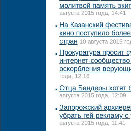
молитвой память экип
августа 2015 года, 14:41
На Казанский фестив
кино поступило более
стран
10 августа 2015 го
Прокуратура просит с
интернет-сообщество
оскорбления верующ
года, 12:16
Отца Бандеры хотят 
августа 2015 года, 12:09
Запорожский архиере
убрать гей-рекламу с
августа 2015 года, 11:41