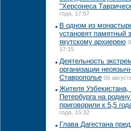
"Херсонеса Таврическ
года, 17:57
В одном из монастыр
установят памятный 
якутскому архиерею
0
17:15
Деятельность экстре
организации неоязыч
Ставрополье
06 август
Жителя Узбекистана,
Петербурга на родину
приговорили к 5,5 год
года, 15:32
Глава Дагестана пре