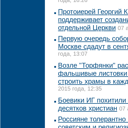
года, 16:26
Протоиерей Георгий 
поддерживает создан
отдельной Церкви
07 
Первую очередь собо
Москве сдадут в сент
года, 13:07
Возле "Торфянки" ра
фальшивые листовки
строить храмы в каж
2015 года, 12:35
Боевики ИГ похитили 
десятков христиан
07 
Россияне толерантно 
советским и религио