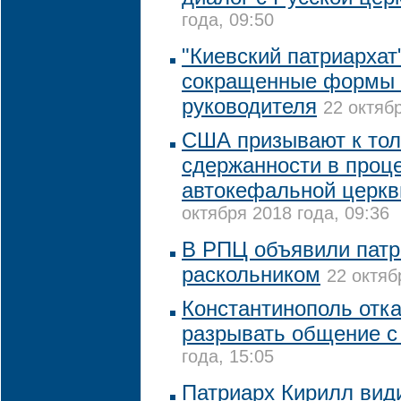
года, 09:50
"Киевский патриархат
сокращенные формы т
руководителя
22 октябр
США призывают к тол
сдержанности в проц
автокефальной церкв
октября 2018 года, 09:36
В РПЦ объявили пат
раскольником
22 октяб
Константинополь отк
разрывать общение 
года, 15:05
Патриарх Кирилл види