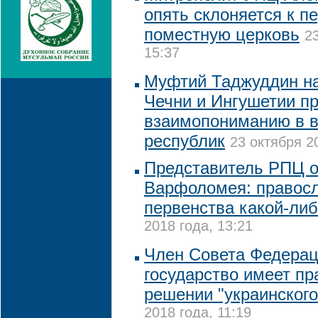
опять склоняется к п
поместную церковь
2
15:37
Муфтий Таджуддин на
Чечни и Ингушетии пр
взаимопониманию в в
республик
23 октября 2
Представитель РПЦ о
Варфоломея: правосл
первенства какой-ли
2018 года, 13:21
Член Совета Федераци
государство имеет п
решении "украинского
2018 года, 11:19