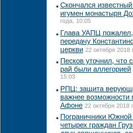
Скончался известный
игумен монастыря До
года, 10:05
Глава УАПЦ пожалел, 
передачу Константин
церкви
22 октября 2018 
Песков уточнил, что 
рай были аллегорией
15:03
РПЦ: защита верующи
важнее возможности 
Афоне
22 октября 2018 
Пограничники Южной
четырех граждан Груз