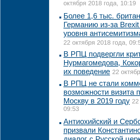
октября 2018 года, 10:19
Более 1,6 тыс. брита
Германию из-за Brexi
уровня антисемитизм
22 октября 2018 года, 09:
В РПЦ подвергли кри
Нурмагомедова, Коко
их поведение
22 октябр
В РПЦ не стали комм
возможности визита 
Москву в 2019 году
22
09:53
Антиохийский и Серб
призвали Константин
диалог с Русской цер