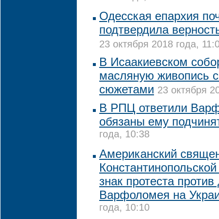
Одесская епархия по
подтвердила верност
23 октября 2018 года, 11:
В Исаакиевском собо
масляную живопись с
сюжетами
23 октября 20
В РПЦ ответили Варф
обязаны ему подчиня
года, 10:38
Американский священ
Константинопольской
знак протеста против
Варфоломея на Укра
года, 10:10