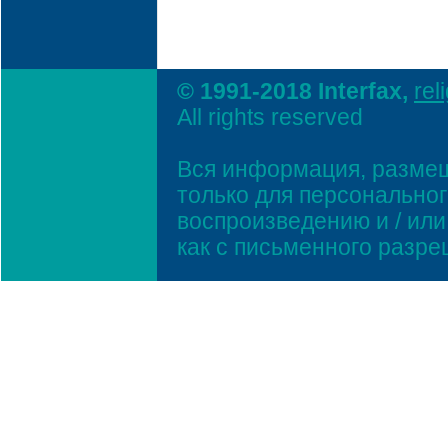
© 1991-2018 Interfax,
rel
All rights reserved
Вся информация, размещ
только для персонально
воспроизведению и / ил
как с письменного разр