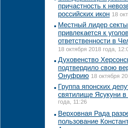
причастность к нево
российских икон
18 ок
Местный лидер секты
привлекается к уголо
ответственности в Че
18 октября 2018 года, 12:
Духовенство Херсонс
подтвердило свою ве
Онуфрию
18 октября 20
Группа японских депу
святилище Ясукуни в
года, 11:26
Верховная Рада разр
пользование Констан