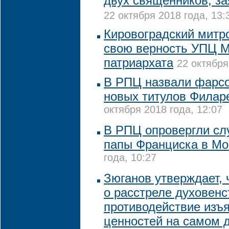
двух священников, з
22 октября 2018 года, 13:
Кировоградский митр
свою верность УПЦ М
патриархата
22 октября
В РПЦ назвали фарс
новых титулов Филар
октября 2018 года, 12:07
В РПЦ опровергли слу
папы Франциска в Мо
года, 10:27
Зюганов утверждает, 
о расстреле духовенс
противодействие изъ
ценностей на самом 