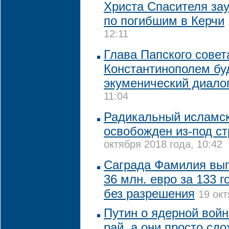
Христа Спасителя за
по погибшим в Керчи
12:11
Глава Папского совет
Константинополем бу
экуменический диало
11:04
Радикальный исламск
освобожден из-под с
октября 2018 года, 10:42
Саграда Фамилия вып
36 млн. евро за 133 г
без разрешения
19 окт
Путин о ядерной войн
рай, а они просто сдо