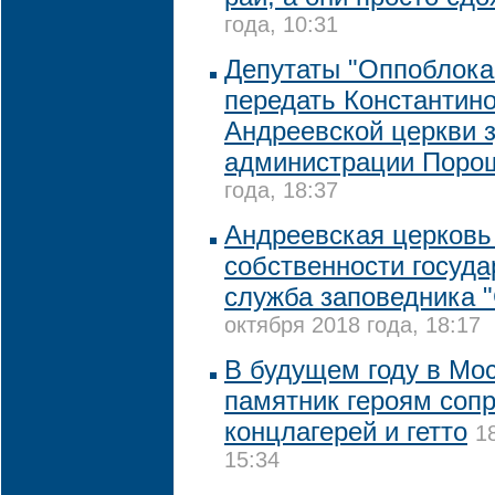
года, 10:31
Депутаты "Оппоблока
передать Константин
Андреевской церкви 
администрации Поро
года, 18:37
Андреевская церковь 
собственности государ
служба заповедника 
октября 2018 года, 18:17
В будущем году в Мо
памятник героям соп
концлагерей и гетто
1
15:34