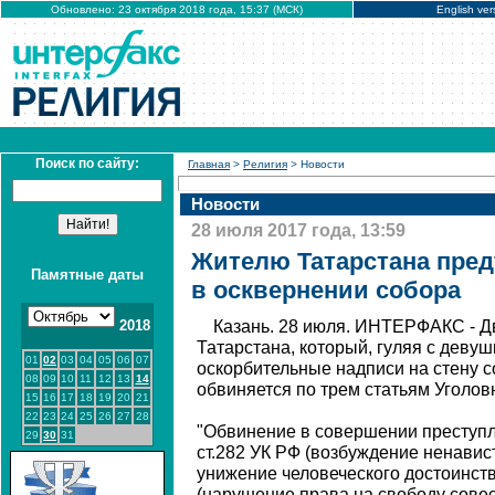
Обновлено: 23 октября 2018 года, 15:37 (МСК)
English ver
Поиск по сайту:
Главная
>
Религия
> Новости
Новости
28 июля 2017 года, 13:59
Жителю Татарстана пре
Памятные даты
в осквернении собора
2018
Казань. 28 июля. ИНТЕРФАКС - Д
Татарстана, который, гуляя с девуш
01
02
03
04
05
06
07
оскорбительные надписи на стену 
08
09
10
11
12
13
14
обвиняется по трем статьям Уголовн
15
16
17
18
19
20
21
22
23
24
25
26
27
28
"Обвинение в совершении преступл
29
30
31
ст.282 УК РФ (возбуждение ненавис
унижение человеческого достоинства
(нарушение права на свободу сове