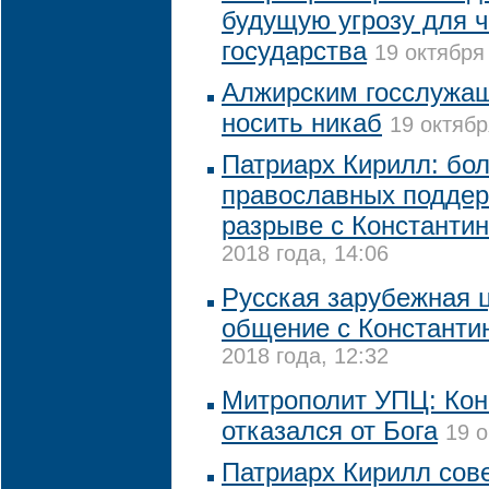
будущую угрозу для ч
государства
19 октября
Алжирским госслужа
носить никаб
19 октябр
Патриарх Кирилл: бо
православных подде
разрыве с Константи
2018 года, 14:06
Русская зарубежная 
общение с Константи
2018 года, 12:32
Митрополит УПЦ: Кон
отказался от Бога
19 о
Патриарх Кирилл сов