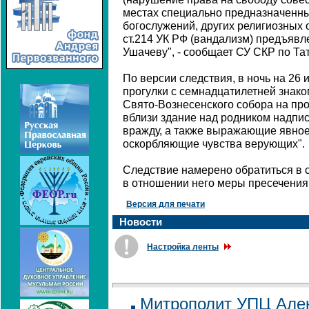
местах специально предназначенн
богослужений, других религиозных 
ст.214 УК РФ (вандализм) предъявл
Ушачеву", - сообщает СУ СКР по Тат
По версии следствия, в ночь на 26
прогулки с семнадцатилетней знако
Свято-Вознесенского собора на пр
вблизи здание над родником надпи
вражду, а также выражающие явное
оскорбляющие чувства верующих".
Следствие намерено обратиться в с
в отношении него меры пресечения
Версия для печати
Новости
Настройка ленты
Митрополит УПЦ Алек