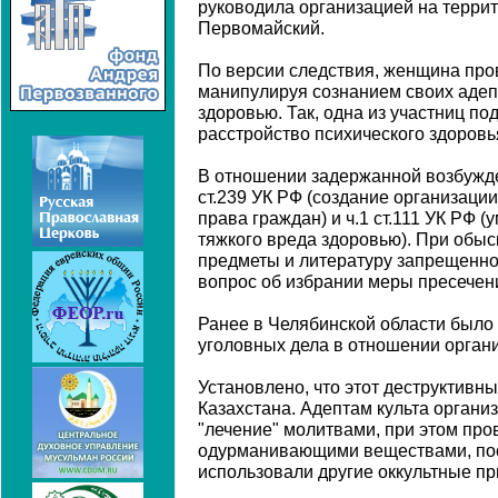
руководила организацией на террит
Первомайский.
По версии следствия, женщина про
манипулируя сознанием своих адеп
здоровью. Так, одна из участниц п
расстройство психического здоровь
В отношении задержанной возбужде
ст.239 УК РФ (создание организаци
права граждан) и ч.1 ст.111 УК РФ
тяжкого вреда здоровью). При обы
предметы и литературу запрещенно
вопрос об избрании меры пресечен
Ранее в Челябинской области было
уголовных дела в отношении орган
Установлено, что этот деструктивны
Казахстана. Адептам культа органи
"лечение" молитвами, при этом про
одурманивающими веществами, пост
использовали другие оккультные п