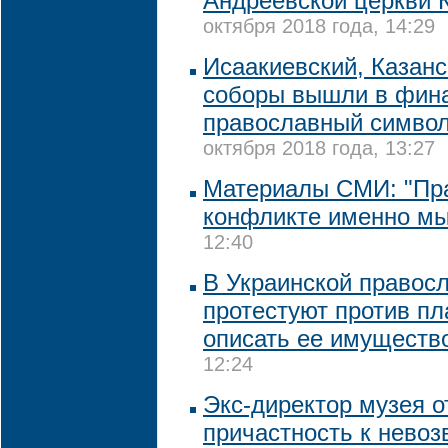
Андреевской церкви 
октября 2018 года, 14:29
Исаакиевский, Казанс
соборы вышли в фина
православный символ
октября 2018 года, 13:27
Материалы СМИ: "Пр
конфликте именно мы
12:40
В Украинской правос
протестуют против пл
описать ее имуществ
12:24
Экс-директор музея о
причастность к нево