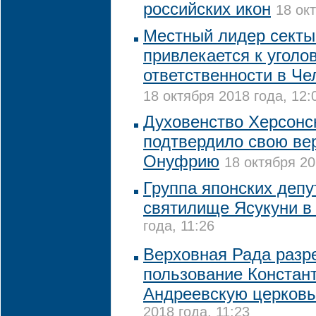
российских икон
18 ок
Местный лидер секты
привлекается к уголо
ответственности в Че
18 октября 2018 года, 12:
Духовенство Херсонс
подтвердило свою ве
Онуфрию
18 октября 20
Группа японских депу
святилище Ясукуни в
года, 11:26
Верховная Рада разр
пользование Констан
Андреевскую церковь
2018 года, 11:23