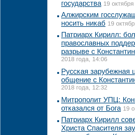
государства
19 октября
Алжирским госслужа
носить никаб
19 октябр
Патриарх Кирилл: бо
православных подде
разрыве с Константи
2018 года, 14:06
Русская зарубежная 
общение с Константи
2018 года, 12:32
Митрополит УПЦ: Кон
отказался от Бога
19 о
Патриарх Кирилл сов
Христа Спасителя за