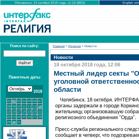
Обновлено: 23 октября 2018 года, 11:19 (МСК)
English ver
Поиск по сайту:
Главная
>
Религия
> Новости
Новости
18 октября 2018 года, 12:06
Местный лидер секты "О
Памятные даты
уголовной ответственно
области
2018
Челябинск. 18 октября. ИНТЕРФ
01
02
03
04
05
06
07
органы задержали в городе Коркин
08
09
10
11
12
13
14
жительницу, организовавшую собра
15
16
17
18
19
20
21
религиозного объединения "Орда".
22
23
24
25
26
27
28
29
30
31
Пресс-служба регионального следс
сообщает в четверг, что подозревае