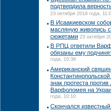
подтвердила верност
23 октября 2018 года, 11:
В Исаакиевском собо
масляную живопись с
сюжетами
23 октября 20
В РПЦ ответили Варф
обязаны ему подчиня
года, 10:38
Американский священ
Константинопольской
знак протеста против
Варфоломея на Укра
года, 10:10
Скончался известный