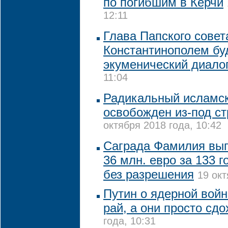
по погибшим в Керчи
12:11
Глава Папского совет
Константинополем бу
экуменический диало
11:04
Радикальный исламск
освобожден из-под с
октября 2018 года, 10:42
Саграда Фамилия вып
36 млн. евро за 133 г
без разрешения
19 окт
Путин о ядерной войн
рай, а они просто сдо
года, 10:31