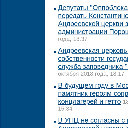
Депутаты "Оппоблока
передать Константин
Андреевской церкви 
администрации Поро
года, 18:37
Андреевская церковь 
собственности государ
служба заповедника 
октября 2018 года, 18:17
В будущем году в Мо
памятник героям соп
концлагерей и гетто
1
15:34
В УПЦ не согласны с