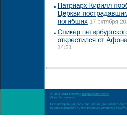
Патриарх Кирилл по
Церкви пострадавшим
погибших
17 октября 20
Спикер петербургског
открестился от Афон
14:21
© 1991-2018 Interfax,
religion@interfax.ru
All rights reserved
Вся информация, размещенная на данном веб-сайте
воспроизведению и / или распространению в какой-