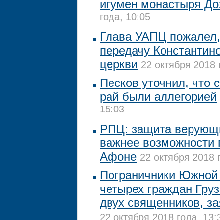
игумен монастыря До
года, 10:05
Глава УАПЦ пожалел, 
передачу Константин
церкви
22 октября 2018 
Песков уточнил, что 
рай были аллегорией
15:03
РПЦ: защита верующи
важнее возможности 
Афоне
22 октября 2018 
Пограничники Южной
четырех граждан Груз
двух священников, з
22 октября 2018 года, 13: