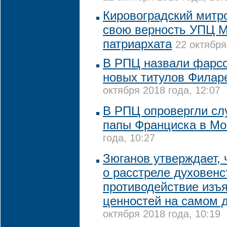
Кировоградский митр
свою верность УПЦ М
патриархата
22 октября
В РПЦ назвали фарс
новых титулов Филар
октября 2018 года, 12:07
В РПЦ опровергли слу
папы Франциска в Мо
года, 10:27
Зюганов утверждает, 
о расстреле духовенс
противодействие изъ
ценностей на самом 
октября 2018 года, 10:19