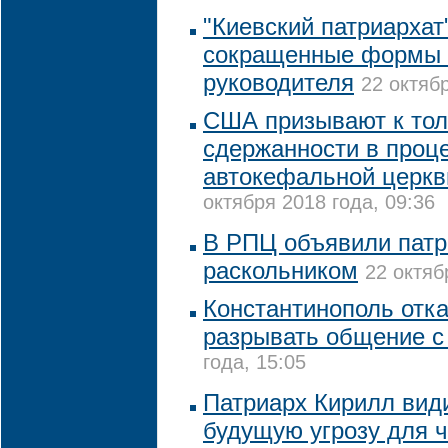
"Киевский патриархат
сокращенные формы т
руководителя
22 октябр
США призывают к тол
сдержанности в проц
автокефальной церкв
октября 2018 года, 09:36
В РПЦ объявили пат
раскольником
22 октяб
Константинополь отк
разрывать общение 
года, 15:05
Патриарх Кирилл види
будущую угрозу для ч