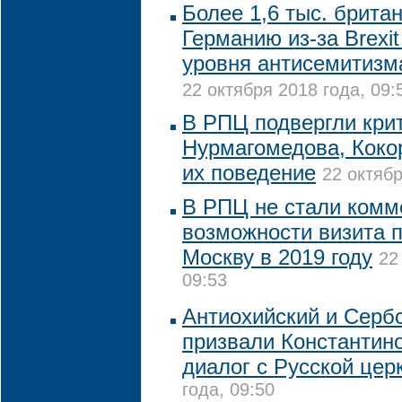
Более 1,6 тыс. брита
Германию из-за Brexi
уровня антисемитизм
22 октября 2018 года, 09:
В РПЦ подвергли кри
Нурмагомедова, Коко
их поведение
22 октябр
В РПЦ не стали комм
возможности визита 
Москву в 2019 году
22
09:53
Антиохийский и Серб
призвали Константин
диалог с Русской цер
года, 09:50