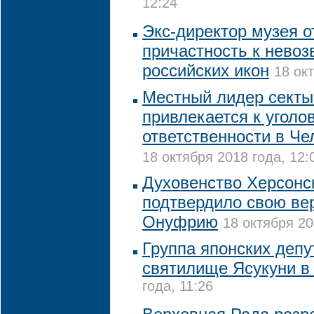
12:24
Экс-директор музея о
причастность к нево
российских икон
18 ок
Местный лидер секты
привлекается к уголо
ответственности в Че
18 октября 2018 года, 12:
Духовенство Херсонс
подтвердило свою ве
Онуфрию
18 октября 20
Группа японских депу
святилище Ясукуни в
года, 11:26