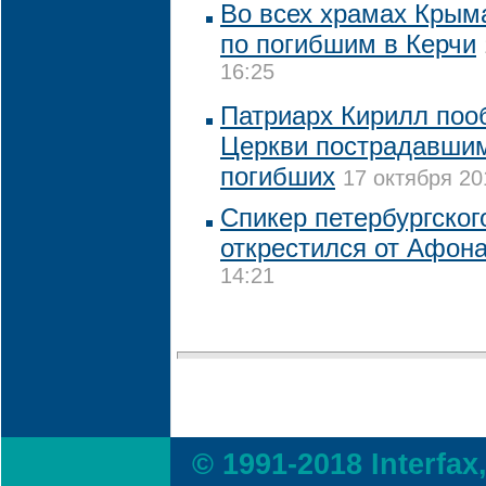
Во всех храмах Крым
по погибшим в Керчи
16:25
Патриарх Кирилл по
Церкви пострадавшим
погибших
17 октября 20
Спикер петербургског
открестился от Афон
14:21
© 1991-2018 Interfax