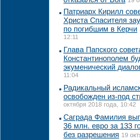
19 о
Патриарх Кирилл сов
Христа Спасителя за
по погибшим в Керчи
12:11
Глава Папского совет
Константинополем бу
экуменический диало
11:04
Радикальный исламск
освобожден из-под с
октября 2018 года, 10:42
Саграда Фамилия вып
36 млн. евро за 133 г
без разрешения
19 окт