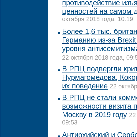
противодействие изъ
ценностей на самом 
октября 2018 года, 10:19
Более 1,6 тыс. брита
Германию из-за Brexi
уровня антисемитизм
22 октября 2018 года, 09:
В РПЦ подвергли кри
Нурмагомедова, Коко
их поведение
22 октябр
В РПЦ не стали комм
возможности визита 
Москву в 2019 году
22
09:53
Антиохийский и Серб