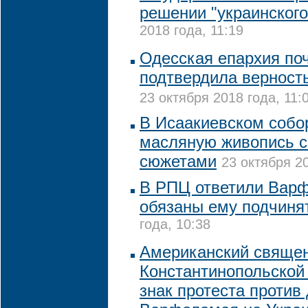
решении "украинского
2018 года, 11:19
Одесская епархия по
подтвердила верност
23 октября 2018 года, 11:
В Исаакиевском собо
масляную живопись с
сюжетами
23 октября 20
В РПЦ ответили Варф
обязаны ему подчиня
года, 10:38
Американский священ
Константинопольской
знак протеста против