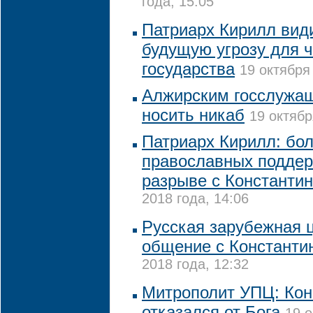
года, 15:05
Патриарх Кирилл види
будущую угрозу для ч
государства
19 октября
Алжирским госслужа
носить никаб
19 октябр
Патриарх Кирилл: бо
православных подде
разрыве с Константи
2018 года, 14:06
Русская зарубежная 
общение с Константи
2018 года, 12:32
Митрополит УПЦ: Кон
отказался от Бога