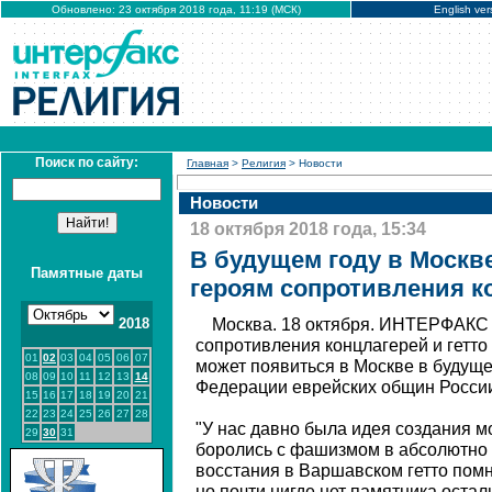
Обновлено: 23 октября 2018 года, 11:19 (МСК)
English ver
Поиск по сайту:
Главная
>
Религия
> Новости
Новости
18 октября 2018 года, 15:34
В будущем году в Москв
Памятные даты
героям сопротивления ко
2018
Москва. 18 октября. ИНТЕРФАКС 
сопротивления концлагерей и гетто
01
02
03
04
05
06
07
может появиться в Москве в будуще
08
09
10
11
12
13
14
Федерации еврейских общин Росси
15
16
17
18
19
20
21
22
23
24
25
26
27
28
"У нас давно была идея создания 
29
30
31
боролись с фашизмом в абсолютно 
восстания в Варшавском гетто помн
но почти нигде нет памятника оста