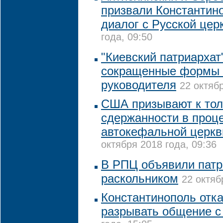
призвали Константин
диалог с Русской цер
года, 09:50
"Киевский патриархат
сокращенные формы т
руководителя
22 октябр
США призывают к тол
сдержанности в проц
автокефальной церкв
октября 2018 года, 09:36
В РПЦ объявили пат
раскольником
22 октяб
Константинополь отк
разрывать общение 