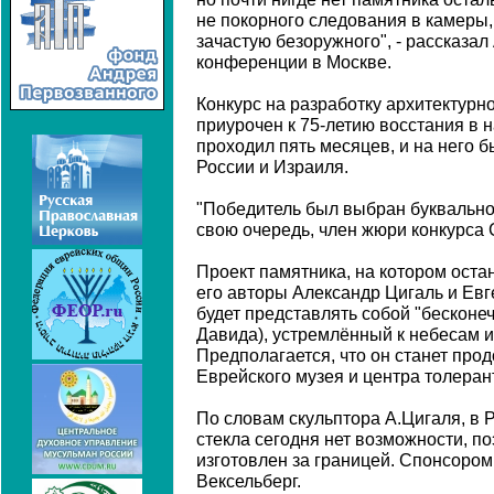
не покорного следования в камеры,
зачастую безоружного", - рассказал
конференции в Москве.
Конкурс на разработку архитектурн
приурочен к 75-летию восстания в 
проходил пять месяцев, и на него б
России и Израиля.
"Победитель был выбран буквально 
свою очередь, член жюри конкурса 
Проект памятника, на котором ост
его авторы Александр Цигаль и Ев
будет представлять собой "бесконе
Давида), устремлённый к небесам и
Предполагается, что он станет про
Еврейского музея и центра толеран
По словам скульптора А.Цигаля, в Р
стекла сегодня нет возможности, п
изготовлен за границей. Спонсором
Вексельберг.