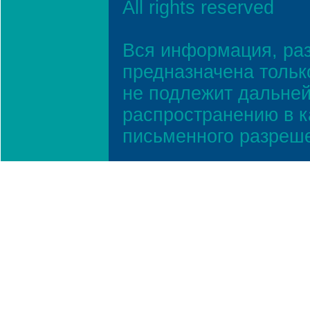
All rights reserved
Вся информация, ра
предназначена тольк
не подлежит дальней
распространению в к
письменного разреш