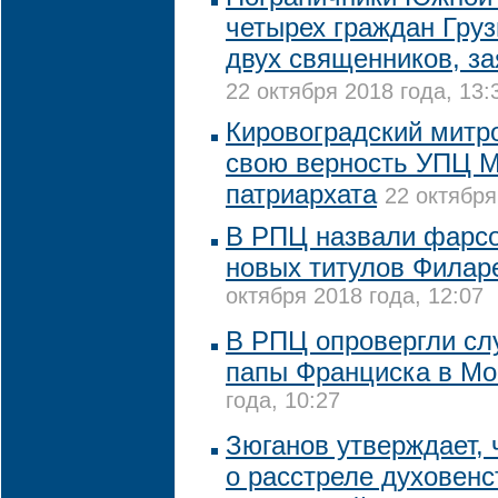
четырех граждан Груз
двух священников, з
22 октября 2018 года, 13:
Кировоградский митр
свою верность УПЦ М
патриархата
22 октября
В РПЦ назвали фарс
новых титулов Филар
октября 2018 года, 12:07
В РПЦ опровергли слу
папы Франциска в Мо
года, 10:27
Зюганов утверждает, 
о расстреле духовенс