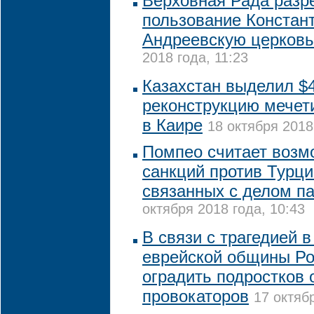
Верховная Рада разр
пользование Констан
Андреевскую церковь
2018 года, 11:23
Казахстан выделил $4
реконструкцию мечет
в Каире
18 октября 2018
Помпео считает возм
санкций против Турц
связанных с делом п
октября 2018 года, 10:43
В связи с трагедией в
еврейской общины Ро
оградить подростков 
провокаторов
17 октяб