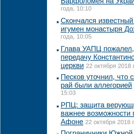
Варфоломея на Укра
года, 10:10
Скончался известный
игумен монастыря До
года, 10:05
Глава УАПЦ пожалел, 
передачу Константин
церкви
22 октября 2018 
Песков уточнил, что 
рай были аллегорией
15:03
РПЦ: защита верующи
важнее возможности 
Афоне
22 октября 2018 
Пограничники Южной