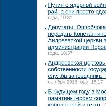
Путин о ядерной войн
рай, а они просто сдо
года, 10:31
Депутаты "Оппоблока
передать Константин
Андреевской церкви 
администрации Поро
года, 18:37
Андреевская церковь 
собственности государ
служба заповедника 
октября 2018 года, 18:17
В будущем году в Мо
памятник героям соп
концлагерей и гетто
1