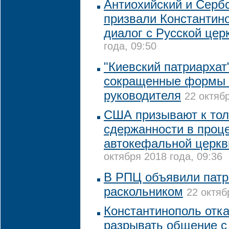
Антиохийский и Серб
призвали Константин
диалог с Русской цер
года, 09:50
"Киевский патриархат
сокращенные формы т
руководителя
22 октябр
США призывают к тол
сдержанности в проц
автокефальной церкв
октября 2018 года, 09:36
В РПЦ объявили пат
раскольником
22 октяб
Константинополь отк
разрывать общение 