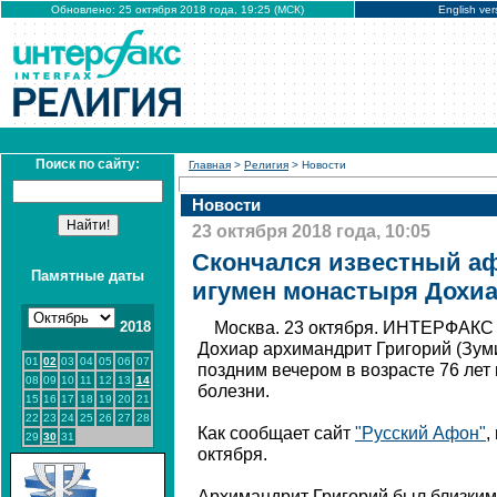
Обновлено: 25 октября 2018 года, 19:25 (МСК)
English ver
Поиск по сайту:
Главная
>
Религия
> Новости
Новости
23 октября 2018 года, 10:05
Скончался известный аф
Памятные даты
игумен монастыря Дохи
2018
Москва. 23 октября. ИНТЕРФАКС 
Дохиар архимандрит Григорий (Зуми
01
02
03
04
05
06
07
поздним вечером в возрасте 76 лет
08
09
10
11
12
13
14
болезни.
15
16
17
18
19
20
21
22
23
24
25
26
27
28
Как сообщает сайт
"Русский Афон"
,
29
30
31
октября.
Архимандрит Григорий был близки