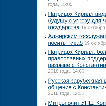
года, 15:05
Патриарх Кирилл види
будущую угрозу для ч
государства
19 октября
Алжирским госслужа
носить никаб
19 октябр
Патриарх Кирилл: бо
православных подде
разрыве с Константи
2018 года, 14:06
Русская зарубежная 
общение с Константи
2018 года, 12:32
Митрополит УПЦ: Кон