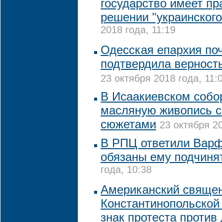
государство имеет п
решении "украинского
2018 года, 11:19
Одесская епархия по
подтвердила верност
23 октября 2018 года, 11:
В Исаакиевском собо
масляную живопись с
сюжетами
23 октября 20
В РПЦ ответили Варф
обязаны ему подчиня
года, 10:38
Американский священ
Константинопольской
знак протеста против