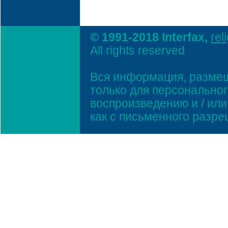
© 1991-2018 Interfax,
rel
All rights reserved
Вся информация, размещ
только для персонально
воспроизведению и / ил
как с письменного разр