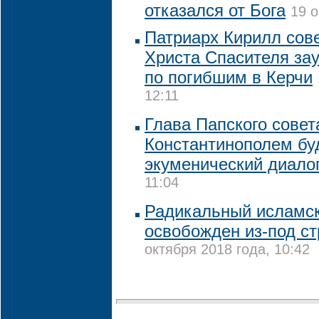
отказался от Бога
19 о
Патриарх Кирилл сов
Христа Спасителя за
по погибшим в Керчи
12:11
Глава Папского совет
Константинополем бу
экуменический диало
11:04
Радикальный исламск
освобожден из-под с
октября 2018 года, 10:42