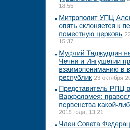
18:55
Митрополит УПЦ Алек
опять склоняется к п
поместную церковь
2
15:37
Муфтий Таджуддин на
Чечни и Ингушетии пр
взаимопониманию в в
республик
23 октября 2
Представитель РПЦ о
Варфоломея: правосл
первенства какой-ли
2018 года, 13:21
Член Совета Федераци