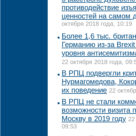
противодействие изъ
ценностей на самом 
октября 2018 года, 10:19
Более 1,6 тыс. брита
Германию из-за Brexi
уровня антисемитизм
22 октября 2018 года, 09:
В РПЦ подвергли кри
Нурмагомедова, Коко
их поведение
22 октябр
В РПЦ не стали комм
возможности визита 
Москву в 2019 году
22
09:53