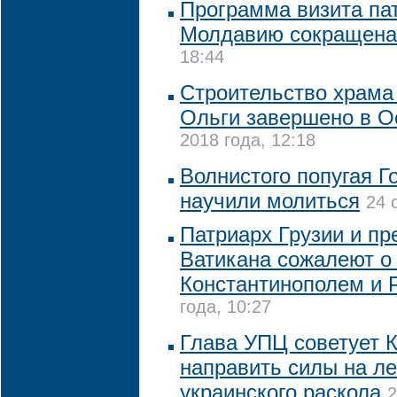
Программа визита па
Молдавию сокращена
18:44
Строительство храма 
Ольги завершено в О
2018 года, 12:18
Волнистого попугая 
научили молиться
24 
Патриарх Грузии и пр
Ватикана сожалеют о
Константинополем и
года, 10:27
Глава УПЦ советует 
направить силы на ле
украинского раскола
2