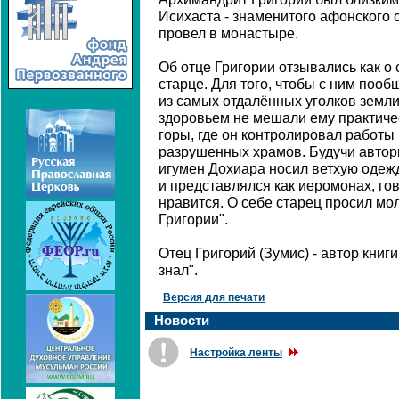
Исихаста - знаменитого афонского с
провел в монастыре.
Об отце Григории отзывались как о
старце. Для того, чтобы с ним поо
из самых отдалённых уголков земл
здоровьем не мешали ему практиче
горы, где он контролировал работы
разрушенных храмов. Будучи авто
игумен Дохиара носил ветхую одежд
и представлялся как иеромонах, гов
нравится. О себе старец просил мол
Григории".
Отец Григорий (Зумис) - автор книг
знал".
Версия для печати
Новости
Настройка ленты