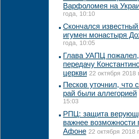
Варфоломея на Укра
года, 10:10
Скончался известный
игумен монастыря До
года, 10:05
Глава УАПЦ пожалел, 
передачу Константин
церкви
22 октября 2018 
Песков уточнил, что 
рай были аллегорией
15:03
РПЦ: защита верующи
важнее возможности 
Афоне
22 октября 2018 