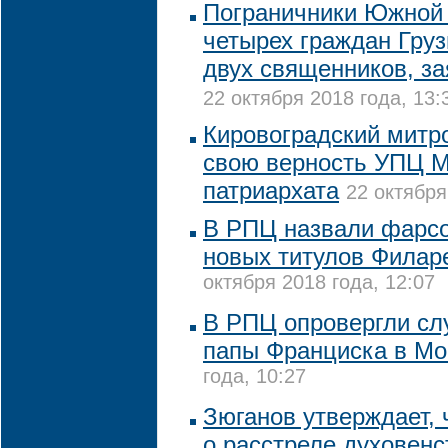
Пограничники Южной
четырех граждан Груз
двух священников, з
22 октября 2018 года, 13:
Кировоградский митр
свою верность УПЦ М
патриархата
22 октября
В РПЦ назвали фарс
новых титулов Филар
октября 2018 года, 12:07
В РПЦ опровергли слу
папы Франциска в Мо
года, 10:27
Зюганов утверждает, 
о расстреле духовенс