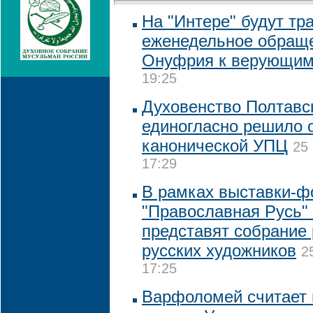
На "Интере" будут тр
еженедельное обращ
Онуфрия к верующи
19:25
Духовенство Полтавс
единогласно решило о
канонической УПЦ
25
17:29
В рамках выставки-ф
"Православная Русь"
представят собрание
русских художников
2
17:25
Варфоломей считает